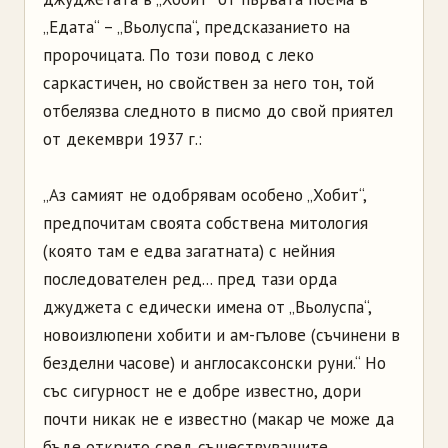
„Едата“ – „Вьолуспа“, предсказанието на
пророчицата. По този повод с леко
саркастичен, но свойствен за него тон, той
отбелязва следното в писмо до свой приятел
от декември 1937 г.:
„Аз самият не одобрявам особено „Хобит“,
предпочитам своята собствена митология
(която там е едва загатната) с нейния
последователен ред... пред тази орда
джуджета с едически имена от „Вьолуспа“,
новоизлюпени хобити и ам-гълове (съчинени в
безделни часове) и англосаксонски руни.“ Но
със сигурност не е добре известно, дори
почти никак не е известно (макар че може да
бъде открито сред съществуващите