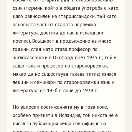
език (термин, който в общата употреба е като
цяло равносилен на староисландски, тъй като
основната част от старата норвежка
литература достига до нас в исландски
препис). Всъщност в продължение на много
години, след като става професор по
англосаксонски в Оксфорд през 1925 г., той е
също така и професор по старонорвежки,
макар да не съществува такава титла; изнася
лекции и семинари по старонорвежки език и
литература от 1926 г. поне до 1939 г..
Но въпреки постиженията му в това поле,
особено признати в Исландия, той никога не е
писал за публикация нещо специфично на
норвежка тематика – освен навярно двете