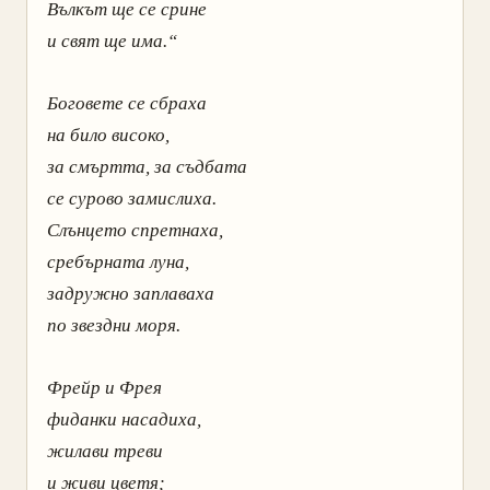
Вълкът ще се срине
и свят ще има.“
Боговете се сбраха
на било високо,
за смъртта, за съдбата
се сурово замислиха.
Слънцето спретнаха,
сребърната луна,
задружно заплаваха
по звездни моря.
Фрейр и Фрея
фиданки насадиха,
жилави треви
и живи цветя;