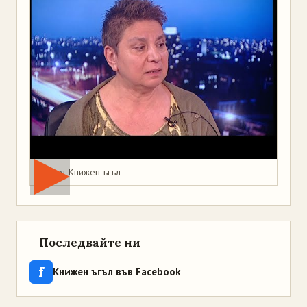
Мая от Книжен ъгъл
Последвайте ни
f
Книжен ъгъл във Facebook