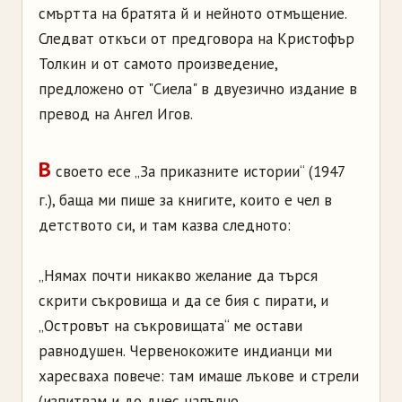
смъртта на братята й и нейното отмъщение.
Следват откъси от предговора на Кристофър
Толкин и от самото произведение,
предложено от "Сиела" в двуезично издание в
превод на Ангел Игов.
В
своето есе „За приказните истории“ (1947
г.), баща ми пише за книгите, които е чел в
детството си, и там казва следното:
„Нямах почти никакво желание да търся
скрити съкровища и да се бия с пирати, и
„Островът на съкровищата“ ме остави
равнодушен. Червенокожите индианци ми
харесваха повече: там имаше лъкове и стрели
(изпитвам и до днес напълно