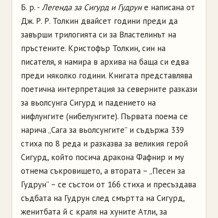
Б. р. -
Легенда за Сигурд и Гудрун
е написана от
Дж. Р. Р. Толкин двайсет години преди да
завърши трилогията си за Властелинът на
пръстените. Кристофър Толкин, син на
писателя, я намира в архива на баща си едва
преди няколко години. Книгата представлява
поетична интерпретация за северните разкази
за вьолсунга Сигурд и падението на
нифлунгите (нибелунгите). Първата поема се
нарича „Сага за вьолсунгите” и съдържа 339
стиха по 8 реда и разказва за великия герой
Сигурд, който посича дракона Фафнир и му
отнема съкровището, а втората – „Песен за
Гудрун” – се състои от 166 стиха и пресъздава
съдбата на Гудрун след смъртта на Сигурд,
женитбата й с краля на хуните Атли, за