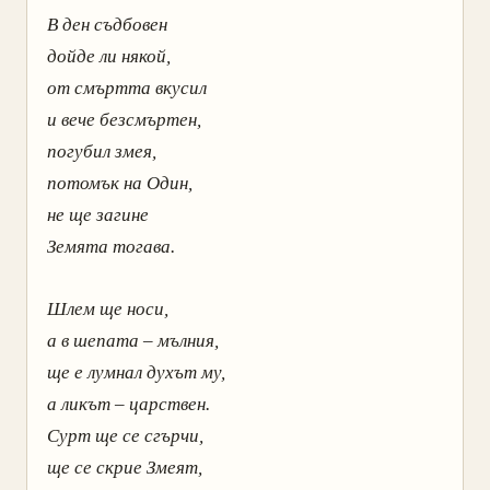
В ден съдбовен
дойде ли някой,
от смъртта вкусил
и вече безсмъртен,
погубил змея,
потомък на Один,
не ще загине
Земята тогава.
Шлем ще носи,
а в шепата – мълния,
ще е лумнал духът му,
а ликът – царствен.
Сурт ще се сгърчи,
ще се скрие Змеят,