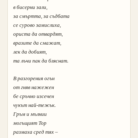
в бисерни зали,
за смъртта, за съдбата
се сурово замислиха,
ориста да отвардят,
вразите да смажат,
лек да добият,
та лъчи пак да бляснат.
В разгорения огън
от гняв нажежен
бе сръчно изсечен
чукът най-тежък.
Гръм и мълнии
могъщият Тор
размаха сред тях –