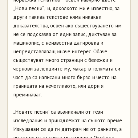
„Нови песни“; и, доколкото ми е известно, за
други такива текстове няма никакви
доказателства, освен ако съществуването им
не се подсказва от един запис, диктуван за
машинопис, с неизвестна датировка и
непредставляващ иначе интерес. Обаче
съществуват много страници с бележки и
чернови за лекциите му, макар в голямата си
част да са написани много бързо и често на
границата на нечетливото, или дори я
преминават.
„Новите песни“ са възникнали от тези
изследвания и принадлежат на същото време.
Изкушавам се да ги датирам не от ранните, а
по-скоро от късните му години в Оксфорд