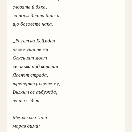
словата ѝ бяха,
за последната битка,
що боговете чака.
„Рогът на Хеймдал
реве в ушите ми;
Огненият мост
се огъва под конници;
Ясенът страда,
треперят ръцете му,
Вълкът се събужда,
воини яздят.
Мечът на Сурт
морав дими;