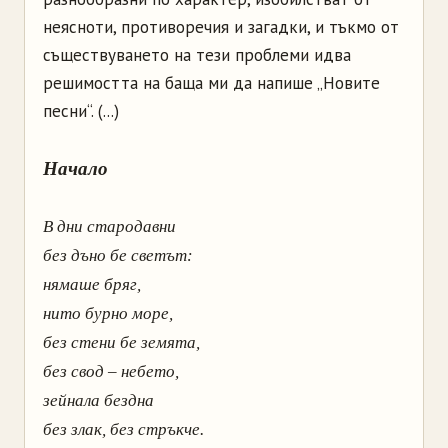
неясноти, противоречия и загадки, и тъкмо от
съществуването на тези проблеми идва
решимостта на баща ми да напише „Новите
песни“. (...)
Начало
В дни стародавни
без дъно бе светът:
нямаше бряг,
нито бурно море,
без стени бе земята,
без свод – небето,
зейнала бездна
без злак, без стръкче.