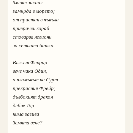
Змеят заспал
замърда в морето;
от пристан в пъкъла
призрачен кораб
стоварва легиони
за сетната битка.
Вълкът Фенрир
вече чака Один,
а пламъкът на Сурт –
прекрасния Фрейр;
дълбокият дракон
дебне Тор –
нима загива
Земята вече?