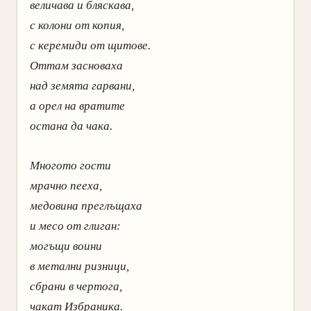
величава и бляскава,
с колони от копия,
с керемиди от щитове.
Оттам засноваха
над земята гарвани,
а орел на вратите
остана да чака.
Многото гости
мрачно пееха,
медовина преглъщаха
и месо от глиган:
могъщи воини
в метални ризници,
сбрани в чертога,
чакат Избраника.