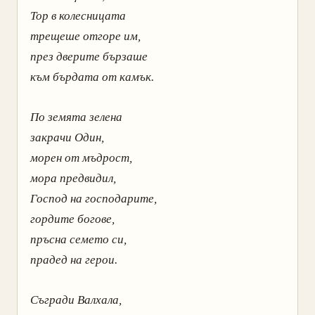
Тор в колесницата
трещеше отгоре им,
през дверите бързаше
към бърдата от камък.
По земята зелена
закрачи Один,
морен от мъдрост,
мора предвидил,
Господ на господарите,
гордите богове,
пръсна семето си,
прадед на герои.
Съгради Валхала,