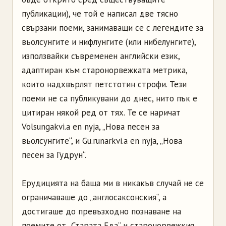
публикации), че той е написал две тясно
свързани поеми, занимаващи се с легендите за
вьолсунгите и нифлунгите (или нибелунгите),
използвайки съвременен английски език,
адаптиран към старонорвежката метрика,
които надхвърлят петстотин строфи. Тези
поеми не са публикувани до днес, нито пък е
цитиран някой ред от тях. Те се наричат
Volsungakvi.a en nyja, „Нова песен за
вьолсунгите“, и Gu.runarkvi.a en nyja, „Нова
песен за Гудрун“.
Ерудицията на баща ми в никакъв случай не се
ограничаваше до „англосаксонския“, а
достигаше до превъзходно познаване на
поемите от „Старата Еда“ и старонорвежкия