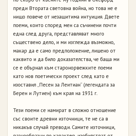
преди Втората световна война, но това не е
нищо повече от незащитима интуиция. Двете
поеми, които според мен са съчинени почти
една след друга, представляват много
съществено дело, и ми изглежда възможно,
макар да е само предположение, лишено от
каквито и да било доказателства, че баща ми
се е обърнал към старонорвежките поеми
като нов поетически проект след като е
изоставил „Песен за Леитиан“ (легендата за
Берен и Лутиен) към края на 1931 г.
Тези поеми се намират в сложно отношение
със своите древни източници, те не са в
никакъв случай преводи. Самите източници,
разнообразни по характер, изобилстват от