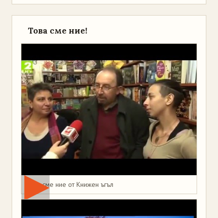
Това сме ние!
Това сме ние от Книжен ъгъл