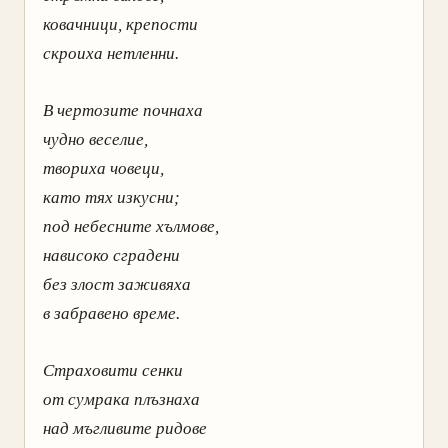
ковачници, крепости
скроиха нетленни.
В чертозите почнаха
чудно веселие,
твориха човеци,
като тях изкусни;
под небесните хълмове,
нависоко сградени
без злост заживяха
в забравено време.
Страховити сенки
от сумрака плъзнаха
над мъгливите ридове