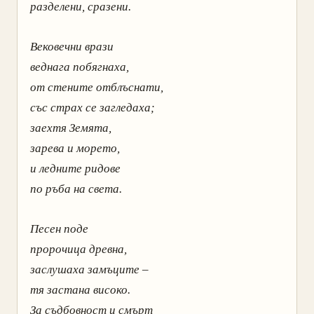
разделени, сразени.
Вековечни врази
веднага побягнаха,
от стените отблъснати,
със страх се загледаха;
заехтя Земята,
зарева и морето,
и ледните ридове
по ръба на света.
Песен поде
пророчица древна,
заслушаха замъците –
тя застана високо.
За съдбовност и смърт