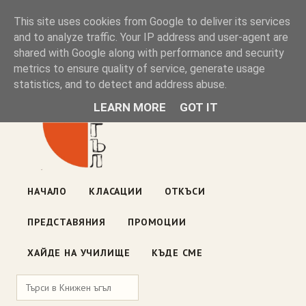
Книжен ъгъл
This site uses cookies from Google to deliver its services
and to analyze traffic. Your IP address and user-agent are
shared with Google along with performance and security
Блог на книжарницата — класации, откъси, нови книги
metrics to ensure quality of service, generate usage
ул. „Оборище" 117, София
· пон–пет 10:00–19:00 ·
statistics, and to detect and address abuse.
събота 10:00–16:00
LEARN MORE
GOT IT
НАЧАЛО
КЛАСАЦИИ
ОТКЪСИ
ПРЕДСТАВЯНИЯ
ПРОМОЦИИ
ХАЙДЕ НА УЧИЛИЩЕ
КЪДЕ СМЕ