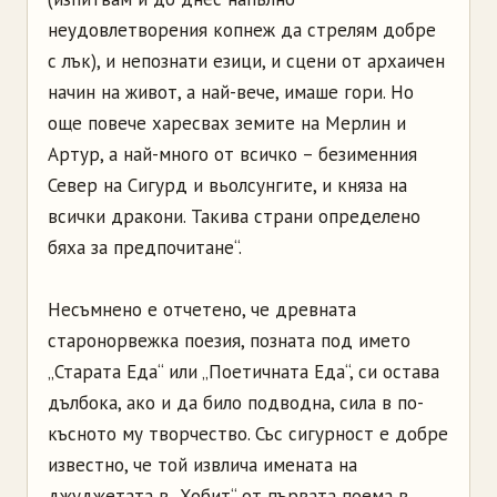
неудовлетворения копнеж да стрелям добре
с лък), и непознати езици, и сцени от архаичен
начин на живот, а най-вече, имаше гори. Но
още повече харесвах земите на Мерлин и
Артур, а най-много от всичко – безименния
Север на Сигурд и вьолсунгите, и княза на
всички дракони. Такива страни определено
бяха за предпочитане“.
Несъмнено е отчетено, че древната
старонорвежка поезия, позната под името
„Старата Еда“ или „Поетичната Еда“, си остава
дълбока, ако и да било подводна, сила в по-
късното му творчество. Със сигурност е добре
известно, че той извлича имената на
джуджетата в „Хобит“ от първата поема в