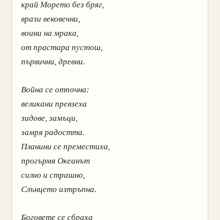
край Морето без бряг,
врази вековечни,
воини на мрака,
от прастара пустош,
първични, древни.
Война се отпочна:
великани превзеха
зидове, замъци,
замря радостта.
Планини се преместиха,
прогърмя Океанът
силно и страшно,
Слънцето изтръпна.
Боговете се сбраха