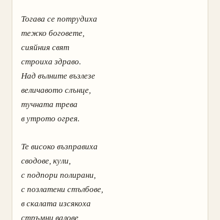
Тогава се потрудиха
тежко боговете,
сияйния свят
строиха здраво.
Над вълните възлезе
величавото слънце,
тучната трева
в утрото огрея.
Те високо възправиха
сводове, кули,
с подпори полирани,
с позлатени стълбове,
в скалата изсякоха
стръмни валове,