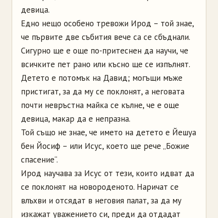
девица.
Едно нещо особено тревожи Ирод – той знае,
че първите две събития вече са се сбъднали.
Сигурно ще е още по-притеснен да научи, че
всичките пет рано или късно ще се изпълнят.
Детето е потомък на Давид; могъщи мъже
пристигат, за да му се поклонят, а неговата
почти невръстна майка се кълне, че е още
девица, макар да е непразна.
Той също не знае, че името на детето е Йешуа
бен Йосиф – или Исус, което ще рече „Божие
спасение“.
Ирод научава за Исус от тези, които идват да
се поклонят на новороденото. Наричат се
влъхви и отсядат в неговия палат, за да му
изкажат уважението си, преди да отдадат