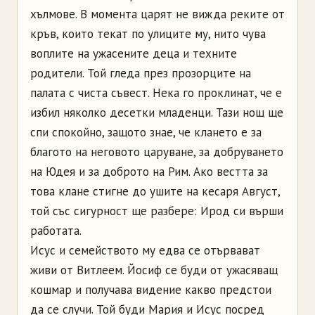
хълмове. В момента царят не вижда реките от
кръв, които текат по улиците му, нито чува
воплите на ужасените деца и техните
родители. Той гледа през прозорците на
палата с чиста съвест. Нека го проклинат, че е
избил няколко десетки младенци. Тази нощ ще
спи спокойно, защото знае, че клането е за
благото на неговото царуване, за добруването
на Юдея и за доброто на Рим. Ако вестта за
това клане стигне до ушите на кесаря Август,
той със сигурност ще разбере: Ирод си върши
работата.
Исус и семейството му едва се отървават
живи от Витлеем. Йосиф се буди от ужасяващ
кошмар и получава видение какво предстои
да се случи. Той буди Мария и Исус посред