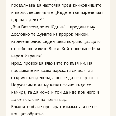
продължава да настоява пред книжовниците
и първосвещениците: „Къде е тъй нареченият
цар на юдеите?“.
„Във Витлеем, земя Юдина“ – предават му
дословно те думите на пророк Михей,
изречени близо седем века по-рано: „Защото
от тебе ще излезе Вожд, Който ще пасе Моя
народ Израиля“.
Ирод провожда влъхвите по пътя им. На
прощаване им казва царската си воля да
открият младенеца, а после да се върнат в
Йерусалим и да му кажат точно къде се
намира, та да може и той да иде при него и
да се поклони на новия цар.
Влъхвите обаче прозират измамата и не се
връщат обратно.