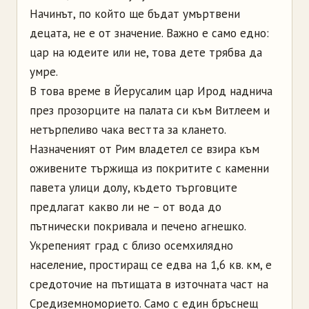
Начинът, по който ще бъдат умъртвени
децата, не е от значение. Важно е само едно:
цар на юдеите или не, това дете трябва да
умре.
В това време в Йерусалим цар Ирод наднича
през прозорците на палата си към Витлеем и
нетърпеливо чака вестта за клането.
Назначеният от Рим владетел се взира към
оживените тържища из покритите с каменни
павета улици долу, където търговците
предлагат какво ли не – от вода до
пътнически покривала и печено агнешко.
Укрепеният град с близо осемхилядно
население, простиращ се едва на 1,6 кв. км, е
средоточие на пътищата в източната част на
Средиземноморието. Само с един бръснещ