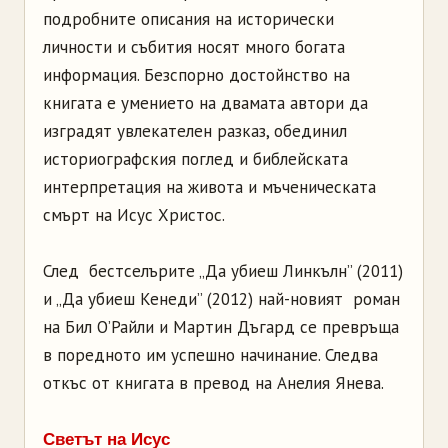
подробните описания на исторически
личности и събития носят много богата
информация. Безспорно достойнство на
книгата е умението на двамата автори да
изградят увлекателен разказ, обединил
историографския поглед и библейската
интерпретация на живота и мъченическата
смърт на Исус Христос.
След бестселърите „Да убиеш Линкълн” (2011)
и „Да убиеш Кенеди” (2012) най-новият роман
на Бил О’Райли и Мартин Дъгард се превръща
в поредното им успешно начинание. Следва
откъс от книгата в превод на Анелия Янева.
Светът на Исус