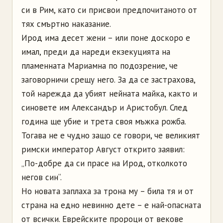
си в Рим, като си присвои предпочитаното от
тях смъртно наказание.
Ирод има десет жени – или поне доскоро е
имал, преди да нареди екзекуцията на
пламенната Мариамна по подозрение, че
заговорничи срещу него. За да се застрахова,
той нарежда да убият нейната майка, както и
синовете им Александър и Аристобул. След
година ще убие и трета своя мъжка рожба.
Тогава не е чудно защо се говори, че великият
римски император Август открито заявил:
„По-добре да си прасе на Ирод, отколкото
негов син“.
Но новата заплаха за трона му – била тя и от
страна на едно невинно дете – е най-опасната
от всички. Еврейските пророци от векове