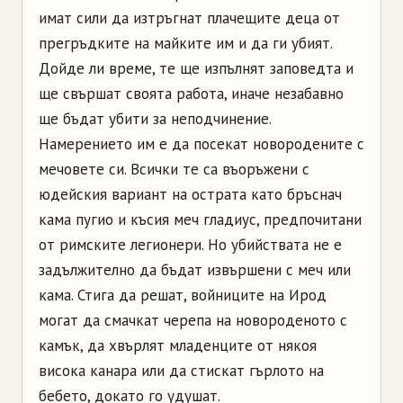
имат сили да изтръгнат плачещите деца от
прегръдките на майките им и да ги убият.
Дойде ли време, те ще изпълнят заповедта и
ще свършат своята работа, иначе незабавно
ще бъдат убити за неподчинение.
Намерението им е да посекат новородените с
мечовете си. Всички те са въоръжени с
юдейския вариант на острата като бръснач
кама пугио и късия меч гладиус, предпочитани
от римските легионери. Но убийствата не е
задължително да бъдат извършени с меч или
кама. Стига да решат, войниците на Ирод
могат да смачкат черепа на новороденото с
камък, да хвърлят младенците от някоя
висока канара или да стискат гърлото на
бебето, докато го удушат.