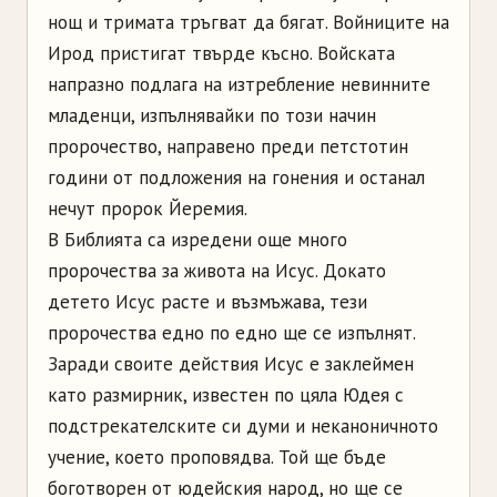
нощ и тримата тръгват да бягат. Войниците на
Ирод пристигат твърде късно. Войската
напразно подлага на изтребление невинните
младенци, изпълнявайки по този начин
пророчество, направено преди петстотин
години от подложения на гонения и останал
нечут пророк Йеремия.
В Библията са изредени още много
пророчества за живота на Исус. Докато
детето Исус расте и възмъжава, тези
пророчества едно по едно ще се изпълнят.
Заради своите действия Исус е заклеймен
като размирник, известен по цяла Юдея с
подстрекателските си думи и неканоничното
учение, което проповядва. Той ще бъде
боготворен от юдейския народ, но ще се