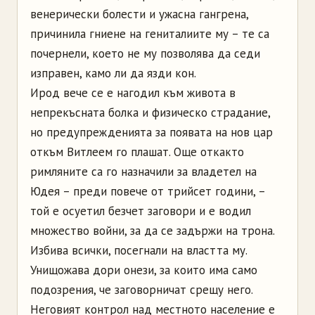
венерически болести и ужасна гангрена,
причинила гниене на гениталиите му – те са
почернели, което не му позволява да седи
изправен, камо ли да язди кон.
Ирод вече се е нагодил към живота в
непрекъсната болка и физическо страдание,
но предупрежденията за появата на нов цар
откъм Витлеем го плашат. Още откакто
римляните са го назначили за владетел на
Юдея – преди повече от трийсет години, –
той е осуетил безчет заговори и е водил
множество войни, за да се задържи на трона.
Избива всички, посегнали на властта му.
Унищожава дори онези, за които има само
подозрения, че заговорничат срещу него.
Неговият контрол над местното население е