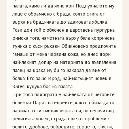
палата, камо ли да яхне кон. Подпухналото му
лице е обрамчено с брада, която стига от
върха на брадичката до адамовата ябълка.
Този ден той е облечен в царственa пурпурна
римска тога, наметната върху бяла копринена
туника с къси ръкави. Обикновено предпочита
гамаши от мека червена кожа, но днес дори
най-лекият допир на материята до възпаления
палец на крака му би го накарал да вие от
болка. Ето защо Ирод, най-могъщият човек в
Юдея, куцука бос из палата.
При това подаграта е най-леката от неговите
болежки. Царят на евреите, както обича да го
наричат този сменил вярата си, но непочитащ
религията човек, страда още от проблеми с
белите дробове, бъбреците, сърцето, глисти,