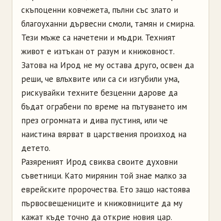
скъпоценни ковчежета, пълни със злато и
благоуханни дървесни смоли, тамян и смирна.
Тези мъже са начетени и мъдри. Техният
живот е изтъкан от разум и книжовност.
Затова на Ирод не му остава друго, освен да
реши, че влъхвите или са си изгубили ума,
рискувайки техните безценни дарове да
бъдат ограбени по време на пътуването им
през огромната и дива пустиня, или че
наистина вярват в царствения произход на
детето.
Разяреният Ирод свиква своите духовни
съветници. Като мирянин той знае малко за
еврейските пророчества. Ето защо настоява
първосвещениците и книжовниците да му
кажат къде точно да открие новия цар.