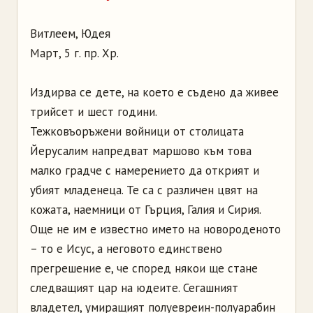
Витлеем, Юдея
Март, 5 г. пр. Хр.
Издирва се дете, на което е съдено да живее
трийсет и шест години.
Тежковъоръжени войници от столицата
Йерусалим напредват маршово към това
малко градче с намерението да открият и
убият младенеца. Те са с различен цвят на
кожата, наемници от Гърция, Галия и Сирия.
Още не им е известно името на новороденото
– то е Исус, а неговото единствено
прегрешение е, че според някои ще стане
следващият цар на юдеите. Сегашният
владетел, умиращият полуевреин-полуарабин