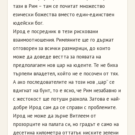
тази в Рим – там се почитат множество
езически божества вместо един-единствен
юдейски бог.
Ирод е посредник в тези рисковани
взаимоотношения. Римляните ще го държат
отговорен за всички размирици, до които
може да доведе вестта за появата на
предполагаем нов цар на юдеите. Те не биха
търпели владетел, който не е посочен от тях.
А ако последователите на този нов „цар“ се
вдигнат на бунт, то е ясно, че Рим незабавно и
с жестокост ще потуши разкола. Затова е най-
добре Ирод сам да се справи с проблемите.
Ирод не може да зърне Витлеем от
прозорците на палата си, но градът е само на
десетина километра оттатък ниските зелени