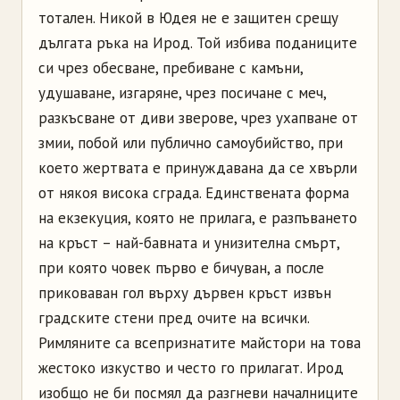
тотален. Никой в Юдея не е защитен срещу
дългата ръка на Ирод. Той избива поданиците
си чрез обесване, пребиване с камъни,
удушаване, изгаряне, чрез посичане с меч,
разкъсване от диви зверове, чрез ухапване от
змии, побой или публично самоубийство, при
което жертвата е принуждавана да се хвърли
от някоя висока сграда. Единствената форма
на екзекуция, която не прилага, е разпъването
на кръст – най-бавната и унизителна смърт,
при която човек първо е бичуван, а после
приковаван гол върху дървен кръст извън
градските стени пред очите на всички.
Римляните са всепризнатите майстори на това
жестоко изкуство и често го прилагат. Ирод
изобщо не би посмял да разгневи началниците