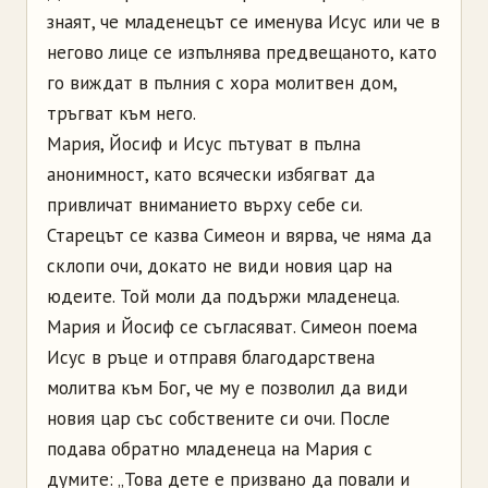
знаят, че младенецът се именува Исус или че в
негово лице се изпълнява предвещаното, като
го виждат в пълния с хора молитвен дом,
тръгват към него.
Мария, Йосиф и Исус пътуват в пълна
анонимност, като всячески избягват да
привличат вниманието върху себе си.
Старецът се казва Симеон и вярва, че няма да
склопи очи, докато не види новия цар на
юдеите. Той моли да подържи младенеца.
Мария и Йосиф се съгласяват. Симеон поема
Исус в ръце и отправя благодарствена
молитва към Бог, че му е позволил да види
новия цар със собствените си очи. После
подава обратно младенеца на Мария с
думите: „Това дете е призвано да повали и