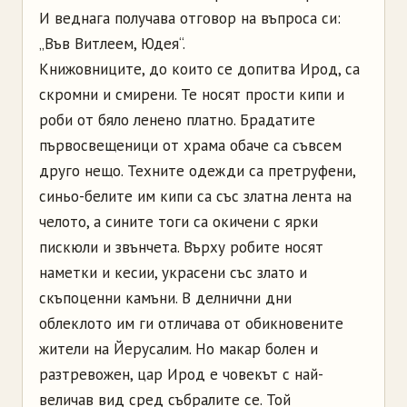
И веднага получава отговор на въпроса си:
„Във Витлеем, Юдея“.
Книжовниците, до които се допитва Ирод, са
скромни и смирени. Те носят прости кипи и
роби от бяло ленено платно. Брадатите
първосвещеници от храма обаче са съвсем
друго нещо. Техните одежди са претруфени,
синьо-белите им кипи са със златна лента на
челото, а сините тоги са окичени с ярки
пискюли и звънчета. Върху робите носят
наметки и кесии, украсени със злато и
скъпоценни камъни. В делнични дни
облеклото им ги отличава от обикновените
жители на Йерусалим. Но макар болен и
разтревожен, цар Ирод е човекът с най-
величав вид сред събралите се. Той