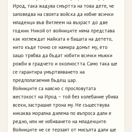
Ирод, така жадува смъртта на това дете, че
заповядва на своята войска да избие всички
младенци във Витлеем на възраст до две
години. Никой от войниците няма представа
как изглеждат майката и бащата на детето,
нито къде точно се намира домът му, ето
защо трябва да бъдат избити всички мъжки
рожби в градчето и околността. Само така ще
се гарантира умъртвяването на
предполагаемия бъдещ цар.
Войниците са наясно с прословутата
жестокост на Ирод – той без колебание убива
всеки, застрашил трона му. Не съществува
никаква морална дилема по въпроса дали е
редно, или не избиването на младенците.
Войниците не се терзаят от мисълта дали ще