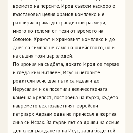
времето на персите. Ирод съвсем наскоро е
възстановил целия храмов комплекс и е
разширил храма до грандиозни размери,
много по-големи от тези от времето на
Соломон. Храмът и храмовият комплекс и до
днес са символ не само на юдейството, но и
на същия този цар злодей.
По ирония на съдбата, докато Ирод се терзае
и гледа към Витлеем, Исус и неговите
родители вече два пъти са идвали до
Йерусалим и са посетили величествената
каменна крепост, построена на върха, където
навремето вехтозаветният еврейски
патриарх Авраам едва не принесъл в жертва
сина си Исаак. За първи път са дошли на осмия
ден след раждането на Исус, за да бъде той