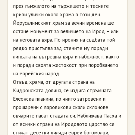
през гъмжилото на тържището и тесните
криви улички около храма в този ден.
Йерусалимският храм за вечни времена ще
остане монумент за величието на Ирод – или
на неговата вяра. По ирония на съдбата той
рядко пристъпва зад стените му поради
липсата на вътрешна вяра и набожност, както
и поради своята жестокост при поробването
на еврейския народ.
Отвъд храма, от другата страна на
Кидронската долина, се издига стръмната
Елеонска планина, по чиито затревени и
прошарени с варовикови скали склонове
овчарите пасат стадата си. Наближава Пасха и
от всички страни на Иродовото царство се
стичат десетки хиляди евреи богомолци,