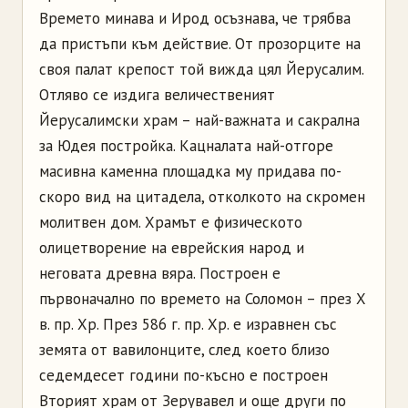
Времето минава и Ирод осъзнава, че трябва
да пристъпи към действие. От прозорците на
своя палат крепост той вижда цял Йерусалим.
Отляво се издига величественият
Йерусалимски храм – най-важната и сакрална
за Юдея постройка. Кацналата най-отгоре
масивна каменна площадка му придава по-
скоро вид на цитадела, отколкото на скромен
молитвен дом. Храмът е физическото
олицетворение на еврейския народ и
неговата древна вяра. Построен е
първоначално по времето на Соломон – през Х
в. пр. Хр. През 586 г. пр. Хр. е изравнен със
земята от вавилонците, след което близо
седемдесет години по-късно е построен
Вторият храм от Зерувавел и още други по