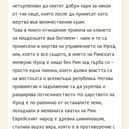
нетърпеливи да платят добри пари за някоя
от тия овце, която после да принесат като
жертва във величествения храм.
Това в много отношения прилича на клането
на младенците във Витлеем – нали и те са
принесени в жертва на управлението на Ирод,
или, което е все същото, в името на Римската
империя. Ирод е нищо без Рим зад гърба си –
просто една пионка, която дължи властта си
на жестоката и всемогъща република. Негова
привилегия и задължение са да укрепва и
разширява потисничеството. Но царството на
Ирод е по-различно от останалите земи,
попаднали в желязната хватка на Рим.
Еврейският народ е древна цивилизация,
стъпила върху вяра, която е в противоречие с