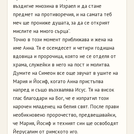
въздигне мнозина в Израел и да стане
предмет на противоречия, и на самата теб
меч ще прониже душата, за да се открият
мислите на много сърца“.
Точно в този момент приближава и жена на
име Анна. Тя е осемдесет и четири годишна
вдовица и пророчица, която не се отделя от
храма, служейки в него на пост и молитва.
Думите на Симеон все още звучат в ушите на
Мария и Йосиф, когато Анна пристъпва
напред и също възхвалява Исус. Тя на висок
глас благодари на Бог, че е изпратил този
нарочен младенец на белия свят. После прави
необикновено пророчество, предвещавайки,
че Мария, Йосиф и техният син ще освободят
Йерусалим от римското иго.