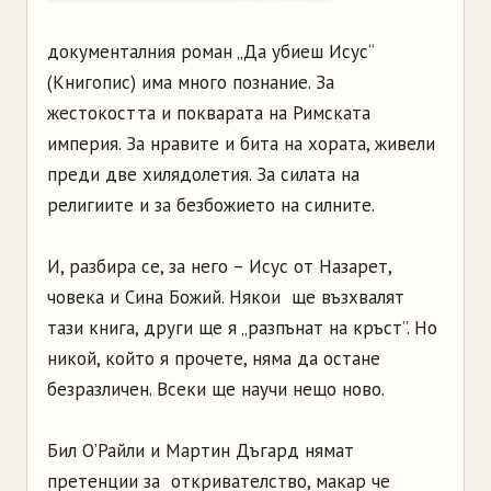
документалния роман „Да убиеш Исус“
(Книгопис) има много познание. За
жестокостта и покварата на Римската
империя. За нравите и бита на хората, живели
преди две хилядолетия. За силата на
религиите и за безбожието на силните.
И, разбира се, за него – Исус от Назарет,
човека и Сина Божий. Някои ще възхвалят
тази книга, други ще я „разпънат на кръст”. Но
никой, който я прочете, няма да остане
безразличен. Всеки ще научи нещо ново.
Бил О’Райли и Мартин Дъгард нямат
претенции за откривателство, макар че