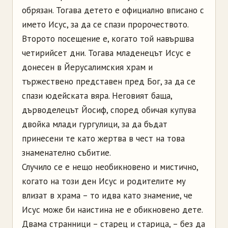
обрязан. Тогава детето е официално вписано с
името Исус, за да се спази пророчеството.
Второто посещение е, когато той навършва
четирийсет дни. Тогава младенецът Исус е
донесен в Йерусалимския храм и
тържествено представен пред Бог, за да се
спази юдейската вяра. Неговият баща,
дърводелецът Йосиф, според обичая купува
двойка млади гургулици, за да бъдат
принесени те като жертва в чест на това
знаменателно събитие.
Случило се е нещо необикновено и мистично,
когато на този ден Исус и родителите му
влизат в храма – то идва като знамение, че
Исус може би наистина не е обикновено дете.
Двама странници – старец и старица, – без да