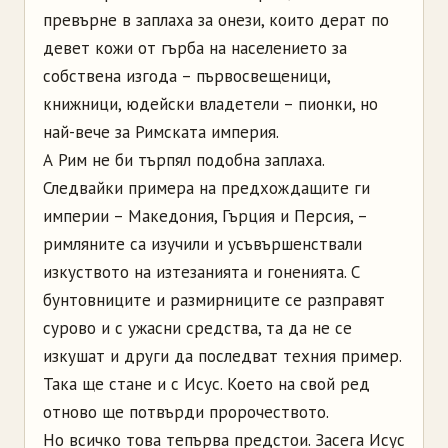
превърне в заплаха за онези, които дерат по
девет кожи от гърба на населението за
собствена изгода – първосвещеници,
книжници, юдейски владетели – пионки, но
най-вече за Римската империя.
А Рим не би търпял подобна заплаха.
Следвайки примера на предхождащите ги
империи – Македония, Гърция и Персия, –
римляните са изучили и усъвършенствали
изкуството на изтезанията и гоненията. С
бунтовниците и размирниците се разправят
сурово и с ужасни средства, та да не се
изкушат и други да последват техния пример.
Така ще стане и с Исус. Което на свой ред
отново ще потвърди пророчеството.
Но всичко това тепърва предстои. Засега Исус