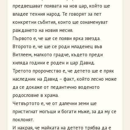
предвещават появата на нов цар, който ще
владее техния народ. Те говорят за пет
конкретни събития, които ще ознаменуват
раждането на новия месия.
Първото е, че ще се появи ярка звезда.
Второто е, че ще се роди младенец във
Витлеем, малкото градче, където преди
хиляда години е роден и цар Давид.
Третото пророчество е, че детето ще е пряк
наследник на Давид – факт, който лесно може
да се докаже от педантично воденото
родословие в храма.
Четвъртото е, че от далечни земи ще
пристигнат могъщи и богати мъже, за да му се
поклонят.
И накрая, че майката на детето трябва да е