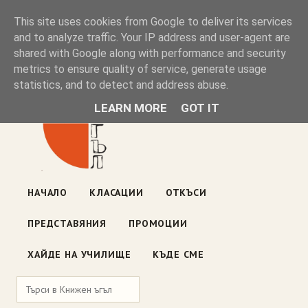
Книжен ъгъл
This site uses cookies from Google to deliver its services
and to analyze traffic. Your IP address and user-agent are
shared with Google along with performance and security
Блог на книжарницата — класации, откъси, нови книги
metrics to ensure quality of service, generate usage
ул. „Оборище" 117, София
· пон–пет 10:00–19:00 ·
statistics, and to detect and address abuse.
събота 10:00–16:00
LEARN MORE
GOT IT
НАЧАЛО
КЛАСАЦИИ
ОТКЪСИ
ПРЕДСТАВЯНИЯ
ПРОМОЦИИ
ХАЙДЕ НА УЧИЛИЩЕ
КЪДЕ СМЕ