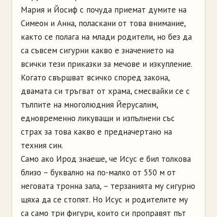
Мария и Йосиф с почуда приемат думите на
Симеон и Анна, поласкани от това внимание,
както се полага на млади родители, но без да
са съвсем сигурни какво е значението на
всички тези приказки за мечове и изкупление.
Когато свършват всичко според закона,
двамата си тръгват от храма, смесвайки се с
тълпите на многолюдния Йерусалим,
едновременно ликуващи и изпълнени със
страх за това какво е предначертано на
техния син.
Само ако Ирод знаеше, че Исус е бил толкова
близо – буквално на по-малко от 550 м от
неговата тронна зала, – терзанията му сигурно
щяха да се стопят. Но Исус и родителите му
са само три фигури, които си проправят път