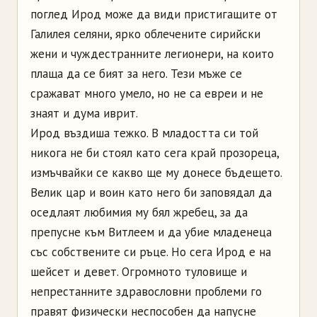
поглед Ирод може да види пристигащите от
Галилея селяни, ярко облечените сирийски
жени и чуждестранните легионери, на които
плаща да се бият за него. Тези мъже се
сражават много умело, но не са евреи и не
знаят и дума иврит.
Ирод въздиша тежко. В младостта си той
никога не би стоял като сега край прозореца,
измъчвайки се какво ще му донесе бъдещето.
Велик цар и воин като него би заповядал да
оседлаят любимия му бял жребец, за да
препусне към Витлеем и да убие младенеца
със собствените си ръце. Но сега Ирод е на
шейсет и девет. Огромното туловище и
непрестанните здравословни проблеми го
правят физически неспособен да напусне