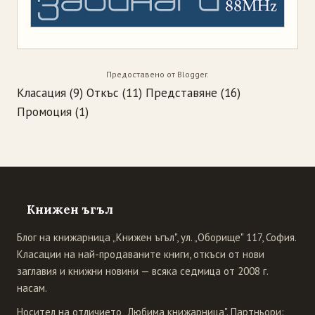
Предоставено от
Blogger
.
Класация
(9)
Откъс
(11)
Представяне
(16)
Промоция
(1)
Книжен ъгъл
Блог на книжарница „Книжен ъгъл", ул. „Оборище" 117, София.
Класации на най-продаваните книги, откъси от нови
заглавия и книжни новини — всяка седмица от 2008 г.
насам.
Носител на отличието „Любима книжарница". Партньори: