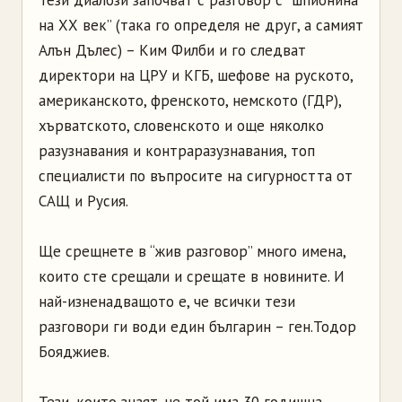
на ХХ век” (така го определя не друг, а самият
Алън Дълес) – Ким Филби и го следват
директори на ЦРУ и КГБ, шефове на руското,
американското, френското, немското (ГДР),
хърватското, словенското и още няколко
разузнавания и контраразузнавания, топ
специалисти по въпросите на сигурността от
САЩ и Русия.
Ще срещнете в “жив разговор” много имена,
които сте срещали и срещате в новините. И
най-изненадващото е, че всички тези
разговори ги води един българин – ген.Тодор
Бояджиев.
Тези, които знаят, че той има 30 годишна