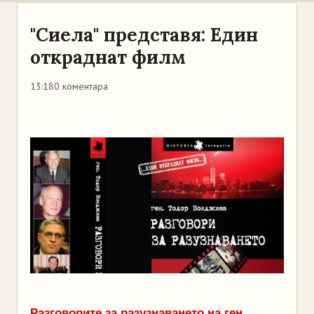
"Сиела" представя: Един
откраднат филм
13:18
0 коментара
Разговорите за разузнаването на ген.