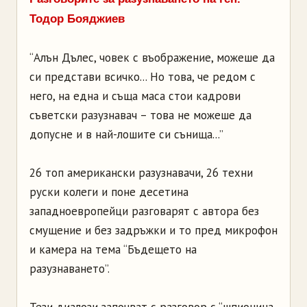
Тодор Бояджиев
“Алън Дълес, човек с въображение, можеше да
си представи всичко... Но това, че редом с
него, на една и съща маса стои кадрови
съветски разузнавач – това не можеше да
допусне и в най-лошите си сънища...”
26 топ американски разузнавачи, 26 техни
руски колеги и поне десетина
западноевропейци разговарят с автора без
смущение и без задръжки и то пред микрофон
и камера на тема “Бъдещето на
разузнаването”.
Тези диалози започват с разговор с “шпионина