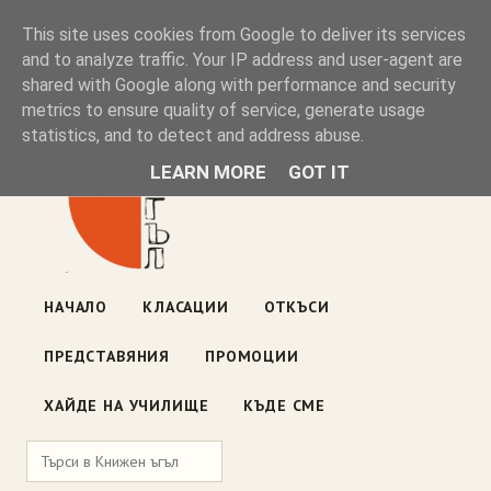
Книжен ъгъл
This site uses cookies from Google to deliver its services
and to analyze traffic. Your IP address and user-agent are
shared with Google along with performance and security
Блог на книжарницата — класации, откъси, нови книги
metrics to ensure quality of service, generate usage
ул. „Оборище" 117, София
· пон–пет 10:00–19:00 ·
statistics, and to detect and address abuse.
събота 10:00–16:00
LEARN MORE
GOT IT
НАЧАЛО
КЛАСАЦИИ
ОТКЪСИ
ПРЕДСТАВЯНИЯ
ПРОМОЦИИ
ХАЙДЕ НА УЧИЛИЩЕ
КЪДЕ СМЕ