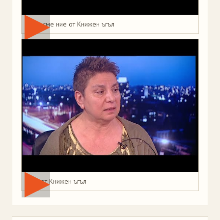
Това сме ние от Книжен ъгъл
Мая от Книжен ъгъл