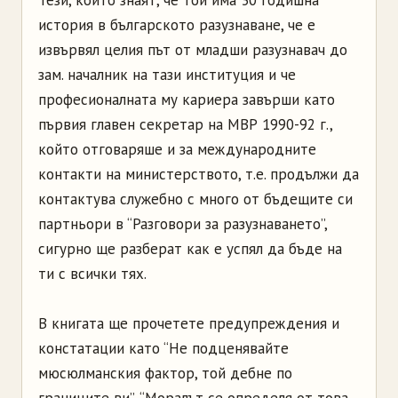
история в българското разузнаване, че е
извървял целия път от младши разузнавач до
зам. началник на тази институция и че
професионалната му кариера завърши като
първия главен секретар на МВР 1990-92 г.,
който отговаряше и за международните
контакти на министерството, т.е. продължи да
контактува служебно с много от бъдещите си
партньори в “Разговори за разузнаването”,
сигурно ще разберат как е успял да бъде на
ти с всички тях.
В книгата ще прочетете предупреждения и
констатации като “Не подценявайте
мюсюлманския фактор, той дебне по
границите ви”, “Моралът се определя от това,