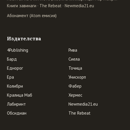
Книги завинаги
·
The Rebeat
·
Newmedia21.eu
Абонамент (Atom емисия)
Издателства
4Publishing
Рива
Бард
Сиела
Еднорог
Точица
Ера
Унискорп
Колибри
Фабер
Кралица Маб
Хермес
Лабиринт
Newmedia21.eu
Обсидиан
The Rebeat