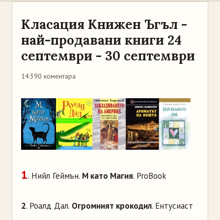
Класация Книжен Ъгъл -
най-продавани книги 24
септември - 30 септември
14:39
0 коментара
1
. Нийл Геймън.
М като Магия
. ProBook
2
. Роалд Дал.
Огромният крокодил
. Ентусиаст