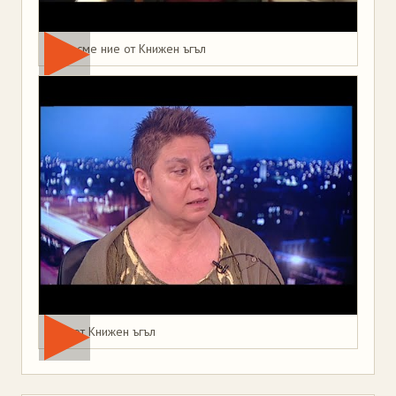
Това сме ние от Книжен ъгъл
Мая от Книжен ъгъл