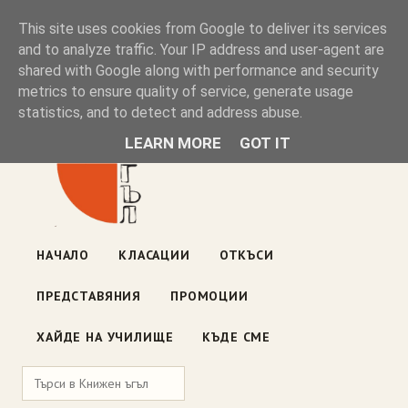
Книжен ъгъл
This site uses cookies from Google to deliver its services
and to analyze traffic. Your IP address and user-agent are
shared with Google along with performance and security
Блог на книжарницата — класации, откъси, нови книги
metrics to ensure quality of service, generate usage
ул. „Оборище" 117, София
· пон–пет 10:00–19:00 ·
statistics, and to detect and address abuse.
събота 10:00–16:00
LEARN MORE
GOT IT
НАЧАЛО
КЛАСАЦИИ
ОТКЪСИ
ПРЕДСТАВЯНИЯ
ПРОМОЦИИ
ХАЙДЕ НА УЧИЛИЩЕ
КЪДЕ СМЕ