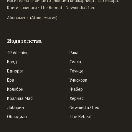
Носител на отличието „Любима книжарница". Партньори:
Книги завинаги
·
The Rebeat
·
Newmedia21.eu
Абонамент (Atom емисия)
Издателства
4Publishing
Рива
Бард
Сиела
Еднорог
Точица
Ера
Унискорп
Колибри
Фабер
Кралица Маб
Хермес
Лабиринт
Newmedia21.eu
Обсидиан
The Rebeat