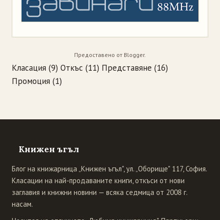
Предоставено от
Blogger
.
Класация
(9)
Откъс
(11)
Представяне
(16)
Промоция
(1)
Книжен ъгъл
Блог на книжарница „Книжен ъгъл", ул. „Оборище" 117, София.
Класации на най-продаваните книги, откъси от нови
заглавия и книжни новини — всяка седмица от 2008 г.
насам.