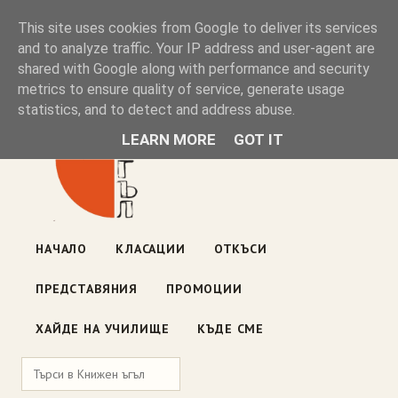
Книжен ъгъл
This site uses cookies from Google to deliver its services
and to analyze traffic. Your IP address and user-agent are
shared with Google along with performance and security
Блог на книжарницата — класации, откъси, нови книги
metrics to ensure quality of service, generate usage
ул. „Оборище" 117, София
· пон–пет 10:00–19:00 ·
statistics, and to detect and address abuse.
събота 10:00–16:00
LEARN MORE
GOT IT
НАЧАЛО
КЛАСАЦИИ
ОТКЪСИ
ПРЕДСТАВЯНИЯ
ПРОМОЦИИ
ХАЙДЕ НА УЧИЛИЩЕ
КЪДЕ СМЕ