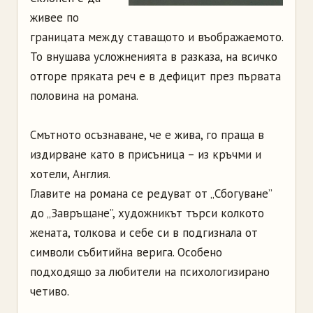
живее по
границата между ставащото и въображаемото.
То внушава усложненията в разказа, на всичко
отгоре пряката реч е в дефицит през първата
половина на романа.
Смътното осъзнаване, че е жива, го праща в
издирване като в присъница – из кръчми и
хотели, Англия.
Главите на романа се редуват от „Сбогуване”
до „Завръщане”, художникът търси колкото
жената, толкова и себе си в подгизнала от
символи събитийна верига. Особено
подходящо за любители на психологизирано
четиво.