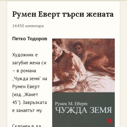
Румен Еверт търси жената
14:45
0 коментара
Петко Тодоров
Художник е
загубил жена си
– в романа
„Чужда земя” на
Румен Еверт
(изд. „Жанет
45”). Завръзката
е занаятът му.
Склонен е да