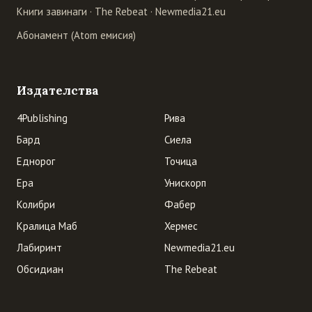
Книги завинаги
·
The Rebeat
·
Newmedia21.eu
Абонамент (Atom емисия)
Издателства
4Publishing
Рива
Бард
Сиела
Еднорог
Точица
Ера
Унискорп
Колибри
Фабер
Кралица Маб
Хермес
Лабиринт
Newmedia21.eu
Обсидиан
The Rebeat