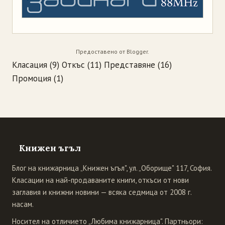
Предоставено от
Blogger
.
Класация
(9)
Откъс
(11)
Представяне
(16)
Промоция
(1)
Книжен ъгъл
Блог на книжарница „Книжен ъгъл", ул. „Оборище" 117, София.
Класации на най-продаваните книги, откъси от нови
заглавия и книжни новини — всяка седмица от 2008 г.
насам.
Носител на отличието „Любима книжарница". Партньори: