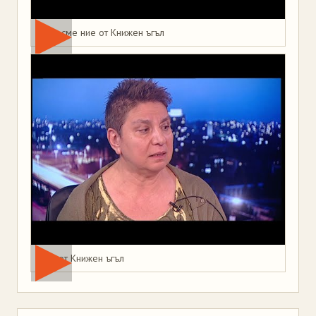
Това сме ние от Книжен ъгъл
Мая от Книжен ъгъл