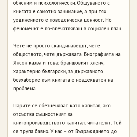
обясним и психологически. Общуването с
книгата е самотно занимание, а при тях
уединението е поведенческа ценност. Но
феноменът е по-впечатляващ в социален план.
Чете не просто скандинавецът, чете
обществото, чете държавата. Биографията на
Янсон казва и това: браншовият хленч,
характерно български, за държавното
безхаберие към книгата е неадекватен на
проблема.
Парите се обезценяват като капитал, ако
отсъства същностният за
книгопроизводството капитал: читателят. Той
се трупа бавно. У нас – от Възраждането до