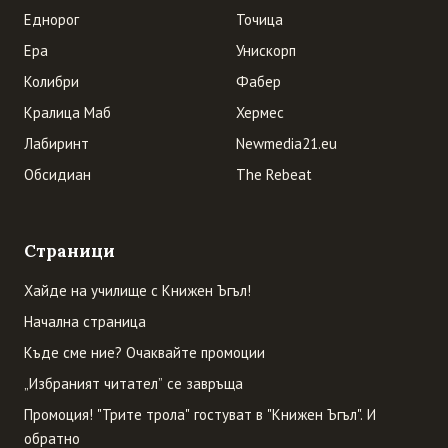
Еднорог
Точица
Ера
Унискорп
Колибри
Фабер
Кралица Маб
Хермес
Лабиринт
Newmedia21.eu
Обсидиан
The Rebeat
Страници
Хайде на училище с Книжен Ъгъл!
Начална страница
Къде сме ние? Очаквайте промоции
„Избраният читател” се завръща
Промоция! "Трите трола" гостуват в "Книжен Ъгъл". И
обратно