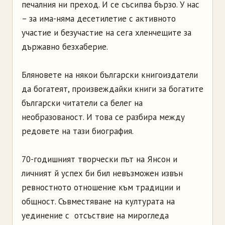
печалния ни преход. И се съсипва бързо. У нас
– за има-няма десетилетие с активното
участие и безучастие на сега хленчещите за
държавно безхаберие.
Бляновете на някои български книгоиздатели
да богатеят, произвеждайки книги за богатите
български читатели са белег на
необразованост. И това се разбира между
редовете на тази биография.
70-годишният творчески път на Янсон и
личният й успех би бил невъзможен извън
ревностното отношение към традиции и
общност. Съвместяване на културата на
уединение с отсъствие на мирогледа