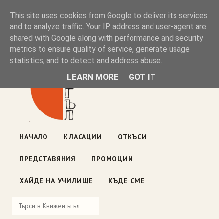
Книжен ъгъл
This site uses cookies from Google to deliver its services
and to analyze traffic. Your IP address and user-agent are
shared with Google along with performance and security
Блог на книжарницата — класации, откъси, нови книги
metrics to ensure quality of service, generate usage
ул. „Оборище" 117, София
· пон–пет 10:00–19:00 ·
statistics, and to detect and address abuse.
събота 10:00–16:00
LEARN MORE
GOT IT
НАЧАЛО
КЛАСАЦИИ
ОТКЪСИ
ПРЕДСТАВЯНИЯ
ПРОМОЦИИ
ХАЙДЕ НА УЧИЛИЩЕ
КЪДЕ СМЕ