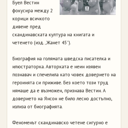
Буел Вестин
фокусира между 2
корици всичкото
дивене пред
скандинавската култура на книгата и
четенето (изд. „Жанет 45”).
Биография на голямата шведска писателка и
илюстраторка. Авторката е неин изявен
познавач и спечелила като човек доверието на
героинята си приживе. Без което този труд
нямаше да е възможен, признава Вестин. А
доверието на Янсон не било лесно достъпно,
излиза от биографията.
Феноменът скандинавско четене сигурно е