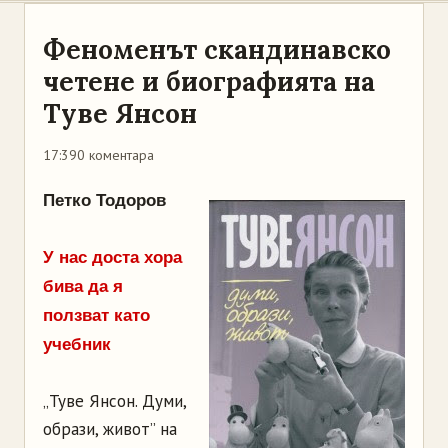
Феноменът скандинавско
четене и биографията на
Туве Янсон
17:39
0 коментара
Петко Тодоров
У нас доста хора
бива да я
ползват като
учебник
„Туве Янсон. Думи,
образи, живот” на