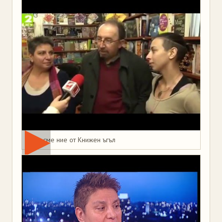
Това сме ние от Книжен ъгъл