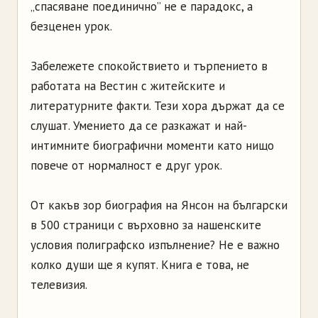
„спасяване поединично” не е парадокс, а
безценен урок.
Забележете спокойствието и търпението в
работата на Вестин с житейските и
литературните факти. Тези хора държат да се
слушат. Умението да се разкажат и най-
интимните биографични моменти като нищо
повече от нормалност е друг урок.
От какъв зор биография на Янсон на български
в 500 страници с върховно за нашенските
условия полиграфско изпълнение? Не е важно
колко души ще я купят. Книга е това, не
телевизия.