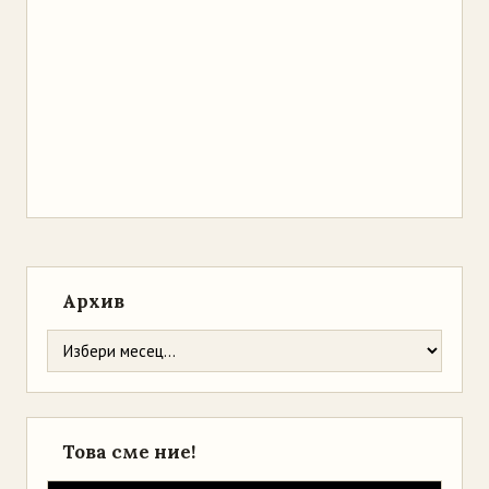
Архив
Това сме ние!