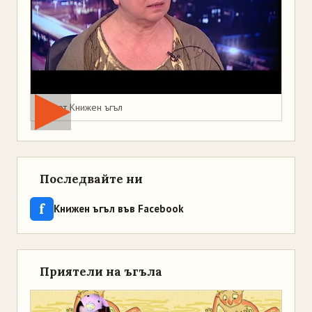
Мая от Книжен ъгъл
Последвайте ни
f
Книжен ъгъл във Facebook
Приятели на ъгъла