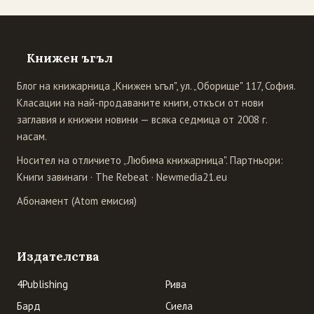
Книжен ъгъл
Блог на книжарница „Книжен ъгъл", ул. „Оборище" 117, София.
Класации на най-продаваните книги, откъси от нови
заглавия и книжни новини — всяка седмица от 2008 г.
насам.
Носител на отличието „Любима книжарница". Партньори:
Книги завинаги
·
The Rebeat
·
Newmedia21.eu
Абонамент (Atom емисия)
Издателства
4Publishing
Рива
Бард
Сиела