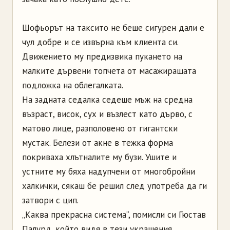
Шофьорът на таксито не беше сигурен дали е
чул добре и се извърна към клиента си.
Движението му предизвика пукането на
малките дървени топчета от масажиращата
подложка на облегалката.
На задната седалка седеше мъж на средна
възраст, висок, сух и възлест като дърво, с
матово лице, разполовено от гигантски
мустак. Белези от акне в тежка форма
покриваха хлътналите му бузи. Ушите и
устните му бяха надупчени от многобройни
халкички, сякаш бе решил след употреба да ги
затвори с цип.
„Каква прекрасна система“, помисли си Гюстав
Палурд, който видя в тези украшения