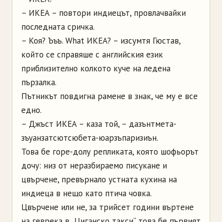
– ИКЕА – повтори индиецът, провлачвайки
последната сричка.
– Коя? Ъъъ. What ИКЕА? – изсумтя Гюстав,
който се справяше с английския език
приблизително колкото куче на ледена
пързалка.
Пътникът повдигна рамене в знак, че му е все
едно.
– Джъст ИКЕА – каза той, – дазънтмета-
зъуанзатсютсюбета-юарзъпаризиън.
Това бе горе-долу репликата, която шофьорът
дочу: низ от неразбираемо писукане и
цвърчене, превърнало устната кухина на
индиеца в нещо като птича човка.
Цвърчене или не, за трийсет години въртене
на геврека в „Циганско такси“ това бе първият