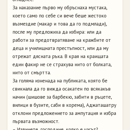
За наказание първо му обръснаха мустака,
което само по себе си вече беше жестоко
възмездие (макар и това да го подмлади),
после му предложиха да избира: или да
работи за предотвратяване на кражбите от
деца и училищната престъпност, или да му
отрежат дясната ръка. В края на краищата
един факир не се страхува нито от болката,
нито от смъртта.
За голяма изненада на публиката, която бе
свикнала да го вижда осакатен по всякакъв
начин (шишове за барбекю, забити в ръцете,
вилици в бузите, саби в корема), Аджаташатру
отклони предложението за ампутация и избра
първата възможност.
– Извинете, господине, колко е часът?