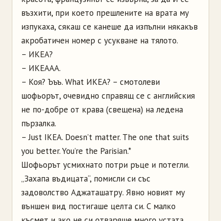
възхити, при което прешлените на врата му
изпукаха, сякаш се канеше да изпълни някакъв
акробатичен номер с усукване на тялото.
– ИКЕА?
– ИКЕААА.
– Коя? Ъъъ. What ИКЕА? – смотолеви
шофьорът, очевидно справящ се с английския
не по-добре от крава (свещена) на ледена
пързалка.
– Just IKEA. Doesn’t matter. The one that suits
you better. You’re the Parisian.*
Шофьорът усмихнато потри ръце и потегли.
„Захапа въдицата“, помисли си със
задоволство Аджаташатру. Явно новият му
външен вид постигаше целта си. С малко
късмет и ако не си отваряше много устата,