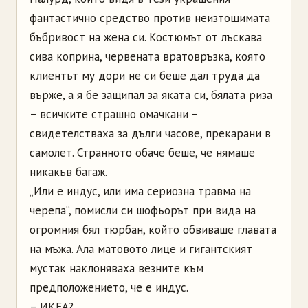
фантастично средство против неизтощимата
бъбривост на жена си. Костюмът от лъскава
сива коприна, червената вратовръзка, която
клиентът му дори не си беше дал труда да
върже, а я бе защипал за яката си, бялата риза
– всичките страшно омачкани –
свидетелстваха за дълги часове, прекарани в
самолет. Странното обаче беше, че нямаше
никакъв багаж.
„Или е индус, или има сериозна травма на
черепа“, помисли си шофьорът при вида на
огромния бял тюрбан, който обвиваше главата
на мъжа. Ала матовото лице и гигантският
мустак наклоняваха везните към
предположението, че е индус.
– ИКЕА?