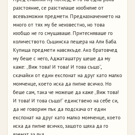
разстояние, се разстилаше изобилие от
всевъзможни предмети. Предназначението на
много от тях му бе неизвестно, но това
изобщо не го смущаваше. Притесняваше го
количеството. Същинска пещера на Али Баба.
Купища предмети навсякъде. Ако братовчед
му беше с него, Аджаташатру щеше да му
каже: „Виж това! И това! И това също“,
скачайки от един експонат на друг като малко
момченце, което иска да пипне всичко. Но
беше сам, така че можеше да каже „Виж това!
И това! И това също!“ единствено на себе си,
да не говорим пък да подскача от един
експонат на друг като малко момченце, което
иска да пипне всичко, защото щяха да го
вземат за луд.