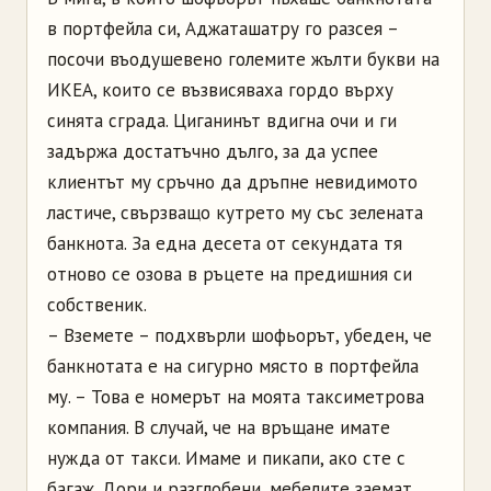
в портфейла си, Аджаташатру го разсея –
посочи въодушевено големите жълти букви на
ИКЕА, които се възвисяваха гордо върху
синята сграда. Циганинът вдигна очи и ги
задържа достатъчно дълго, за да успее
клиентът му сръчно да дръпне невидимото
ластиче, свързващо кутрето му със зелената
банкнота. За една десета от секундата тя
отново се озова в ръцете на предишния си
собственик.
– Вземете – подхвърли шофьорът, убеден, че
банкнотата е на сигурно място в портфейла
му. – Това е номерът на моята таксиметрова
компания. В случай, че на връщане имате
нужда от такси. Имаме и пикапи, ако сте с
багаж. Дори и разглобени, мебелите заемат