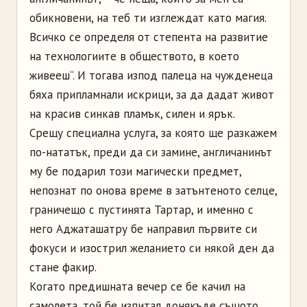
обикновени, на теб ти изглеждат като магия.
Всичко се определя от степента на развитие
на технологиите в обществото, в което
живееш“. И тогава изпод палеца на чужденеца
бяха припламнали искрици, за да дадат живот
на красив синкав пламък, силен и ярък.
Срещу специална услуга, за която ще разкажем
по-нататък, преди да си замине, англичанинът
му бе подарил този магически предмет,
непознат по онова време в затънтеното селце,
граничещо с пустинята Тартар, и именно с
него Аджаташатру бе направил първите си
фокуси и изострил желанието си някой ден да
стане факир.
Когато предишната вечер се бе качил на
самолета, той бе изпитал донякъде същото