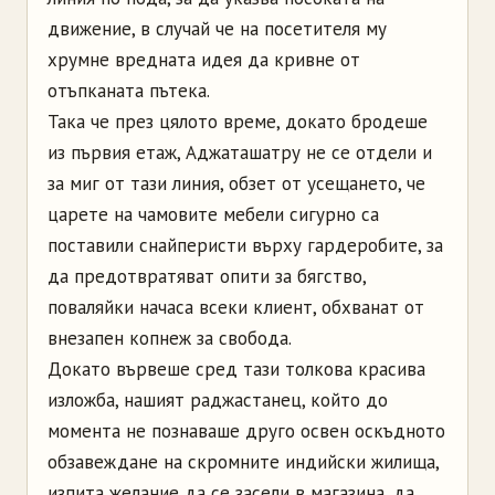
движение, в случай че на посетителя му
хрумне вредната идея да кривне от
отъпканата пътека.
Така че през цялото време, докато бродеше
из първия етаж, Аджаташатру не се отдели и
за миг от тази линия, обзет от усещането, че
царете на чамовите мебели сигурно са
поставили снайперисти върху гардеробите, за
да предотвратяват опити за бягство,
поваляйки начаса всеки клиент, обхванат от
внезапен копнеж за свобода.
Докато вървеше сред тази толкова красива
изложба, нашият раджастанец, който до
момента не познаваше друго освен оскъдното
обзавеждане на скромните индийски жилища,
изпита желание да се засели в магазина, да