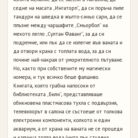
седне на масата „Ингаторп“, да си поръча пиле
тандури на шведка в жълто-синьо сари, да се
плъзне между чаршафите „Смьорбол“ на
мекото легло „Султан Фаванг“, за да си
подремне, или пък да се излегне във ваната и
да отвори крана с топлата вода, за да си
почине най-накрая от уморителното пътуване.
Но, както при собствените му магически
номера, и тук всичко беше фалшиво.
Книгата, която грабна напосоки от
библиотеката „Били“, представляваше
обикновена пластмасова тухла с подвързия,
телевизорът в салона се състоеше от толкова
електронни компоненти, колкото и един
аквариум, а от крана на ваната не се процеди
и капчица топла вода (нито пък студена