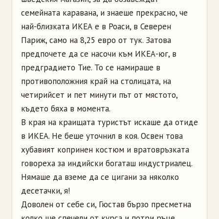
семейната каравана, и знаеше прекрасно, че
най-близката ИКЕА е в Роаси, в Северен
Париж, само на 8,25 евро от тук. Затова
предпочете да се насочи към ИКЕА-юг, в
предградието Тие. То се намираше в
противоположния край на столицата, на
четирийсет и пет минути път от мястото,
където бяха в момента.
В края на краищата туристът искаше да отиде
в ИКЕА. Не беше уточнил в коя. Освен това
хубавият копринен костюм и вратовръзката
говореха за индийски богаташ индустриалец.
Нямаше да вземе да се цигани за няколко
десетачки, я!
Доволен от себе си, Гюстав бързо пресметна
колко ще спечели от курса и потри ръце.