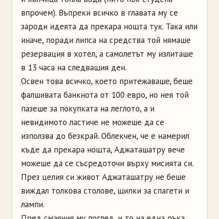
впрочем). Въпреки всичко в главата му се
зароди идеята да прекара нощта тук. Така или
иначе, поради липса на средства той нямаше
резервация в хотел, а самолетът му излиташе
в 13 часа на следващия ден.
Освен това всичко, което притежаваше, беше
фалшивата банкнота от 100 евро, но нея той
пазеше за покупката на леглото, а и
невидимото ластиче не можеше да се
използва до безкрай. Облекчен, че е намерил
къде да прекара нощта, Аджаташатру вече
можеше да се съсредоточи върху мисията си.
През целия си живот Аджаташатру не беше
виждал толкова столове, щипки за спагети и
лампи.
Пред смаяния му поглед, и то на една ръка