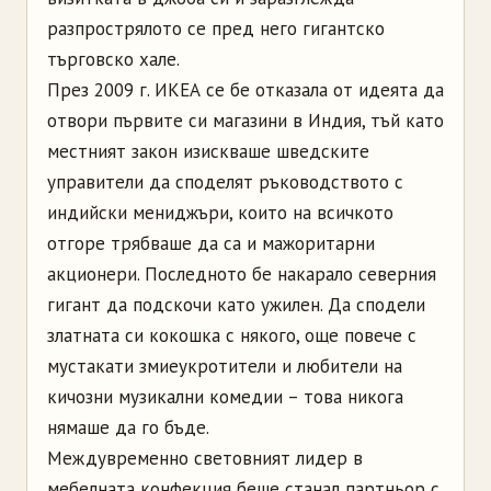
разпрострялото се пред него гигантско
търговско хале.
През 2009 г. ИКЕА се бе отказала от идеята да
отвори първите си магазини в Индия, тъй като
местният закон изискваше шведските
управители да споделят ръководството с
индийски мениджъри, които на всичкото
отгоре трябваше да са и мажоритарни
акционери. Последното бе накарало северния
гигант да подскочи като ужилен. Да сподели
златната си кокошка с някого, още повече с
мустакати змиеукротители и любители на
кичозни музикални комедии – това никога
нямаше да го бъде.
Междувременно световният лидер в
мебелната конфекция беше станал партньор с