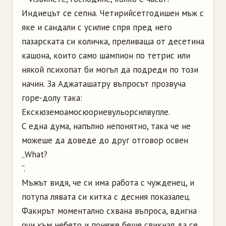
Индиецът се сепна. Четирийсетгодишен мъж с
яке и сандали с усилие спря пред него
пазарската си количка, преливаща от десетина
кашона, които само шампион по тетрис или
някой психопат би могъл да подреди по този
начин. За Аджаташатру въпросът прозвуча
горе-долу така:
Екскюземоамосюориевульорсилвупле.
С една дума, напълно непонятно, така че не
можеше да доведе до друг отговор освен
„What?
“.
Мъжът видя, че си има работа с чужденец, и
потупа лявата си китка с десния показалец.
Факирът моментално схвана въпроса, вдигна
очи към небето и понеже беше свикнал да се