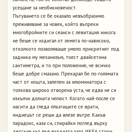
усещане за необикновеност.
Пътуването се бе оказало невъобразимо
преживяване за човек, който въпреки
многобройните си сеанси с левитация никога
не беше се издигал от земята по-нависоко,
отколкото позволяваше умело прикритият под
задника му механизъм, тоест двайсетина
сантиметра, и то при положение, че всичко
беше добре смазано. Прекарал бе по-голямата
част от нощта, залепен за илюминатора с
толкова широко отворена уста, че едва не си
изкълчи долната челюст. Когато най-после се
насити да гледа плъзгащите се врати,
индиецът се реши да влезе вътре. Какъв
парадокс, каза си, спирайки поглед върху
детския кът във входната зала. ИКЕА строи