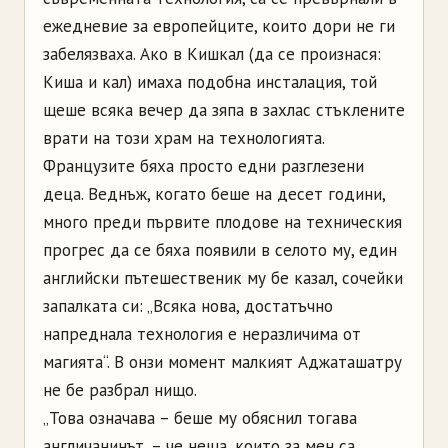
ежедневие за европейците, които дори не ги
забелязваха. Ако в Кишкал (да се произнася:
Киша и кал) имаха подобна инсталация, той
щеше всяка вечер да зяпа в захлас стъклените
врати на този храм на технологията.
Французите бяха просто едни разглезени
деца. Веднъж, когато беше на десет години,
много преди първите плодове на техническия
прогрес да се бяха появили в селото му, един
английски пътешественик му бе казал, сочейки
запалката си: „Всяка нова, достатъчно
напреднала технология е неразличима от
магията“. В онзи момент малкият Аджаташатру
не бе разбрал нищо.
„Това означава – беше му обяснил тогава
англичанинът, – че неща, които за мен са