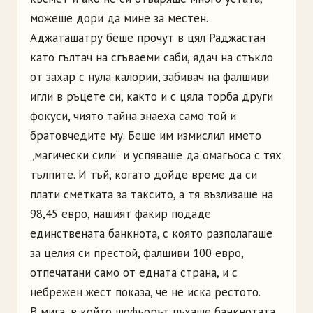
можеше дори да мине за местен.
Аджаташатру беше прочут в цял Раджастан
като гълтач на сгъваеми саби, ядач на стъкло
от захар с нула калории, забивач на фалшиви
игли в ръцете си, както и с цяла торба други
фокуси, чиято тайна знаеха само той и
братовчедите му. Беше им измислил името
„магически сили“ и успяваше да омагьоса с тях
тълпите. И тъй, когато дойде време да си
плати сметката за таксито, а тя възлизаше на
98,45 евро, нашият факир подаде
единствената банкнота, с която разполагаше
за целия си престой, фалшиви 100 евро,
отпечатани само от едната страна, и с
небрежен жест показа, че не иска рестото.
В мига, в който шофьорът пъхаше банкнотата