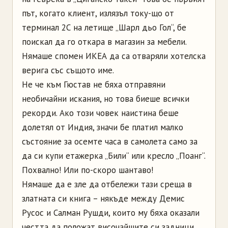
път, когато клиент, излязъл току-що от
терминал 2С на летище „Шарл дьо Гол“, бе
поискал да го откара в магазин за мебели.
Нямаше спомен ИКЕА да са отваряли хотелска
верига със същото име.
Не че към Гюстав не бяха отправяни
необичайни искания, но това биеше всички
рекорди. Ако този човек наистина беше
долетял от Индия, значи бе платил малко
състояние за осемте часа в самолета само за
да си купи етажерка „Били“ или кресло „Поанг“.
Похвално! Или по-скоро шантаво!
Нямаше да е зле да отбележи тази среща в
златната си книга – някъде между Демис
Русос и Салман Рушди, които му бяха оказали
честта да положат височайшите си задници