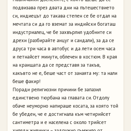
подвизава през двата дни на пътешествието
си, индиецът до такава степен се бе отдал на
мечтата си да го вземат за индийски богаташ
индустриалец, че бе захвърлил удобните си
дрехи (разбирайте анцуг и сандали), за да се
друса три часа в автобус и да лети осем часа
и петнайсет минути, облечен в костюм. В края
на краищата да се представя за такъв,
какъвто не е, беше част от занаята му: та нали
беше факир!
Поради религиозни причини бе запазил
единствено тюрбана на главата си. Отдолу
обаче неуморно напираше косата, за която той
бе убеден, че е достигнала към четирийсет
сантиметра и е населена с около трийсет
хиляди живинки – задружно гъмжило от