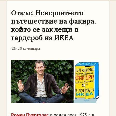
Откъс: Невероятното
пътешествие на факира,
който се заклещи в
гардероб на ИКЕА
12:42
0 коментара
е роден през 1975 г. в
Ромен Пуертолас