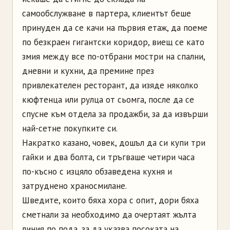
самообслужване в партера, клиентът беше
принуден да се качи на първия етаж, да поеме
по безкраен гигантски коридор, виещ се като
змия между все по-отбрани мостри на спални,
дневни и кухни, да премине през
привлекателен ресторант, да изяде няколко
кюфтенца или рулца от сьомга, после да се
спусне към отдела за продажби, за да извърши
най-сетне покупките си.
Накратко казано, човек, дошъл да си купи три
гайки и два болта, си тръгваше четири часа
по-късно с изцяло обзаведена кухня и
затруднено храносмилане.
Шведите, които бяха хора с опит, дори бяха
сметнали за необходимо да очертаят жълта
линия по пода, за да указва посоката на