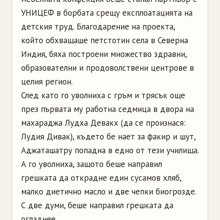
УНИЦЕФ в борбата срещу експлоатацията на
детския труд. Благодарение на проекта,
който обхващаше петстотин села в Северна
Индия, бяха построени множество здравни,
образователни и продоволствени центрове в
целия регион.
След като го уволниха с гръм и трясък още
през първата му работна седмица в двора на
махараджа Лудха Девакх (да се произнася:
Лудия Дивак), където бе нает за факир и шут,
Аджаташатру попадна в едно от тези училища.
А го уволниха, защото беше направил
грешката да открадне един сусамов хляб,
малко диетично масло и две чепки биогрозде.
С две думи, беше направил грешката да
огладнее.