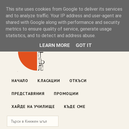
Книжен ъгъл
This site uses cookies from Google to deliver its services
and to analyze traffic. Your IP address and user-agent are
shared with Google along with performance and security
Блог на книжарницата — класации, откъси, нови книги
metrics to ensure quality of service, generate usage
ул. „Оборище" 117, София
· пон–пет 10:00–19:00 ·
statistics, and to detect and address abuse.
събота 10:00–16:00
LEARN MORE
GOT IT
НАЧАЛО
КЛАСАЦИИ
ОТКЪСИ
ПРЕДСТАВЯНИЯ
ПРОМОЦИИ
ХАЙДЕ НА УЧИЛИЩЕ
КЪДЕ СМЕ