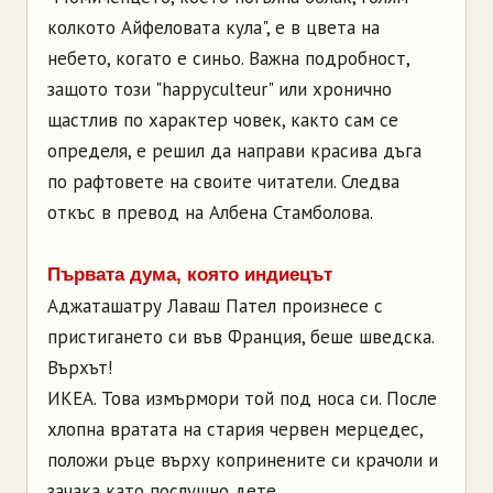
колкото Айфеловата кула", е в цвета на
небето, когато е синьо. Важна подробност,
защото този "happyculteur" или хронично
щастлив по характер човек, както сам се
определя, е решил да направи красива дъга
по рафтовете на своите читатели. Следва
откъс в превод на Албена Стамболова.
Първата дума, която индиецът
Аджаташатру Лаваш Пател произнесе с
пристигането си във Франция, беше шведска.
Върхът!
ИКЕА. Това измърмори той под носа си. После
хлопна вратата на стария червен мерцедес,
положи ръце върху копринените си крачоли и
зачака като послушно дете.