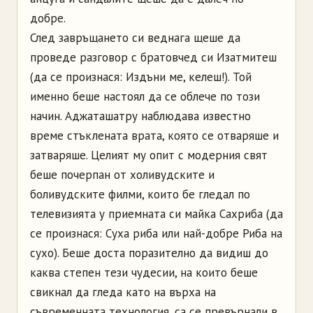
добре.
След завръщането си веднага щеше да
проведе разговор с братовчед си Изатмитеш
(да се произнася: Издъни ме, келеш!). Той
именно беше настоял да се облече по този
начин. Аджаташатру наблюдава известно
време стъклената врата, която се отваряше и
затваряше. Целият му опит с модерния свят
беше почерпан от холивудските и
боливудските филми, които бе гледал по
телевизията у приемната си майка Сахриба (да
се произнася: Суха риба или най-добре Риба на
сухо). Беше доста поразително да видиш до
каква степен тези чудесии, на които беше
свикнал да гледа като на върха на
съвременната технология, са се превърнали в