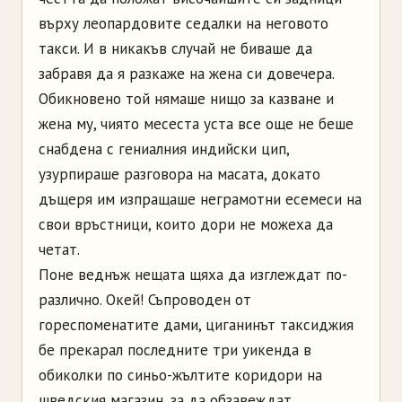
върху леопардовите седалки на неговото
такси. И в никакъв случай не биваше да
забравя да я разкаже на жена си довечера.
Обикновено той нямаше нищо за казване и
жена му, чиято месеста уста все още не беше
снабдена с гениалния индийски цип,
узурпираше разговора на масата, докато
дъщеря им изпращаше неграмотни есемеси на
свои връстници, които дори не можеха да
четат.
Поне веднъж нещата щяха да изглеждат по-
различно. Окей! Съпроводен от
гореспоменатите дами, циганинът таксиджия
бе прекарал последните три уикенда в
обиколки по синьо-жълтите коридори на
шведския магазин, за да обзавеждат