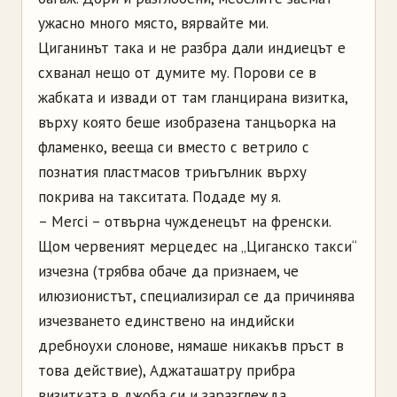
ужасно много място, вярвайте ми.
Циганинът така и не разбра дали индиецът е
схванал нещо от думите му. Порови се в
жабката и извади от там гланцирана визитка,
върху която беше изобразена танцьорка на
фламенко, вееща си вместо с ветрило с
познатия пластмасов триъгълник върху
покрива на такситата. Подаде му я.
– Merci – отвърна чужденецът на френски.
Щом червеният мерцедес на „Циганско такси“
изчезна (трябва обаче да признаем, че
илюзионистът, специализирал се да причинява
изчезването единствено на индийски
дребноухи слонове, нямаше никакъв пръст в
това действие), Аджаташатру прибра
визитката в джоба си и заразглежда