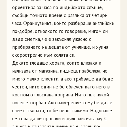
ориентира за часа по индийското слънце,
съобщи точното време с разлика от четири
часа. Французинът, който разбираше английски
по-добре, отколкото го говореше, мигом си
даде сметка, че е закъснял ужасно с
прибирането на децата от училище, и хукна
скорострелно към колата си.
Докато гледаше хората, които влизаха и
излизаха от магазина, индиецът забеляза, че
много малко клиенти, а ако трябваше да бъде
честен, нито един не бе облечен като него в
костюм от лъскава коприна. Нито пък някой
носеше тюрбан. Ако намерението му бе да се
слее с тълпата, то бе непостижимо. Надяваше
се това да не провали изцяло мисията му. С
анцуга и сандалите щеше да е далеч по-