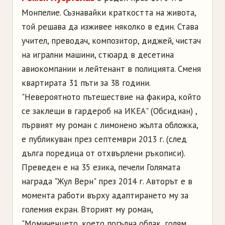
Монпелие. Съзнавайки краткостта на живота,
той решава да изживее няколко в един. Става
учител, преводач, композитор, диджей, чистач
на игрални машини, стюард в десетина
авиокомпании и лейтенант в полицията. Сменя
квартирата 31 пъти за 38 години.
"Невероятното пътешествие на факира, който
се заклещи в гардероб на ИКЕА" (Обсидиан) ,
първият му роман с лимонено жълта обложка,
е публикуван през септември 2013 г. (след
дълга поредица от отхвърлени ръкописи).
Преведен е на 35 езика, печели Голямата
награда "Жул Верн" през 2014 г. Авторът е в
момента работи върху адаптирането му за
големия екран. Вторият му роман,
"Момиченцето, което погълна облак, голям