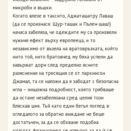
микроби и въшки.
Когато влезе в таксито, Аджаташатру Лаваш
(да се произнася: Щур-ташак и Пълен-шаш!)
начаса забеляза, че одеждите му са произвели
нужния ефект върху европееца, и то
независимо от възела на вратовръзката, който
нито той, нито братовчед му бяха успели да
завържат дори след пределно ясните
разяснения на тресящия се от паркинсон
Джамал, та се наложи да я забодат с безопасна
игла – нищожна подробност, която трябваше
да остане незабелязана сред целия този
бляскав шик. Тъй като един бегъл поглед в
огледалото за обратно виждане не беше
достатъчен, за да се обхване подобна
красота, французинът се извърна, за да ѝ се