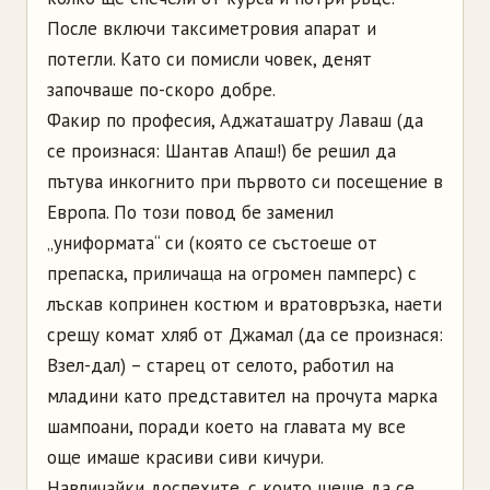
После включи таксиметровия апарат и
потегли. Като си помисли човек, денят
започваше по-скоро добре.
Факир по професия, Аджаташатру Лаваш (да
се произнася: Шантав Апаш!) бе решил да
пътува инкогнито при първото си посещение в
Европа. По този повод бе заменил
„униформата“ си (която се състоеше от
препаска, приличаща на огромен памперс) с
лъскав копринен костюм и вратовръзка, наети
срещу комат хляб от Джамал (да се произнася:
Взел-дал) – старец от селото, работил на
младини като представител на прочута марка
шампоани, поради което на главата му все
още имаше красиви сиви кичури.
Навличайки доспехите, с които щеше да се