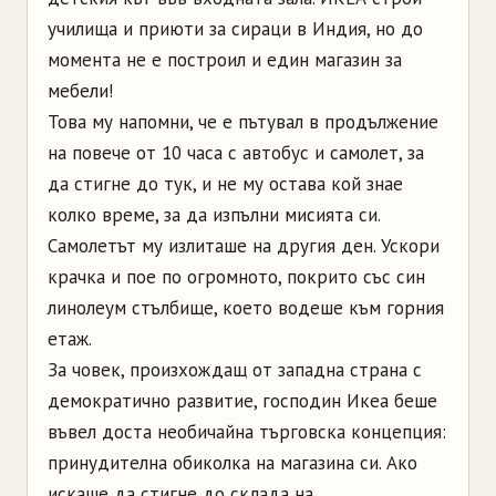
училища и приюти за сираци в Индия, но до
момента не е построил и един магазин за
мебели!
Това му напомни, че е пътувал в продължение
на повече от 10 часа с автобус и самолет, за
да стигне до тук, и не му остава кой знае
колко време, за да изпълни мисията си.
Самолетът му излиташе на другия ден. Ускори
крачка и пое по огромното, покрито със син
линолеум стълбище, което водеше към горния
етаж.
За човек, произхождащ от западна страна с
демократично развитие, господин Икеа беше
въвел доста необичайна търговска концепция:
принудителна обиколка на магазина си. Ако
искаше да стигне до склада на