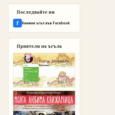
Последвайте ни
f
Книжен ъгъл във Facebook
Приятели на ъгъла