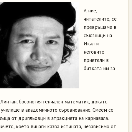
А ние,
читателите, се
превръщаме в
съюзници на
Икал и
неговите
приятели в
битката им за
 Линтан, босоногия гениален математик, докато
 училище в академичното съревнование. Смеем се
ръща от дрипльовци в атракцията на карнавала.
ичето, което винаги казва истината, независимо от