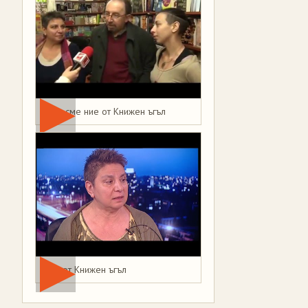
Това сме ние от Книжен ъгъл
Мая от Книжен ъгъл