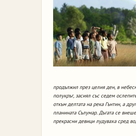
продължил през целия ден, в небесн
полукръг, засиял със седем ослепит
откъм делтата на река Гънтин, а дру
планината Сълумар. Дъгата се виеш
прекрасни девици лудуваха сред во