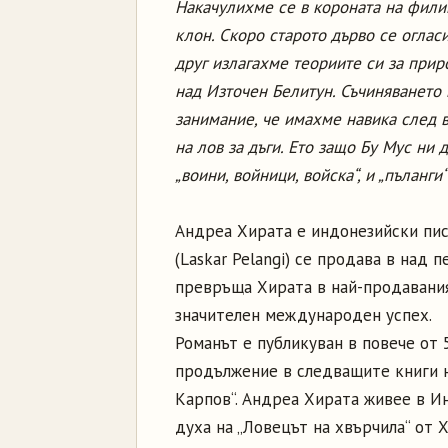
Накачулихме се в короната на фили
клон. Скоро старото дърво се оглас
друг излагахме теориите си за прир
над Източен Белитун. Съчиняването
занимание, че имахме навика след 
на лов за дъги. Ето защо Бу Мус ни 
„воини, войници, войска“, и „пъланги“
Андреа Хирата е индонезийски пис
(Laskar Pelangi) се продава в над
превръща Хирата в най-продавания
значителен международен успех.
Романът е публикуван в повече от 
продължение в следващите книги на
Карпов“. Андреа Хирата живее в Ин
духа на „Ловецът на хвърчила“ от 