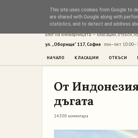
This site uses cookies from Google to del
Книжен ъг
are shared with Google along with perfor
statistics, and to detect and address ab
Блог на книжарницата — класации, откъси, н
ул. „Оборище" 117, София
· пон–пет 10:00–1
НАЧАЛО
КЛАСАЦИИ
ОТКЪСИ
От Индонезия
дъгата
14:30
0 коментара