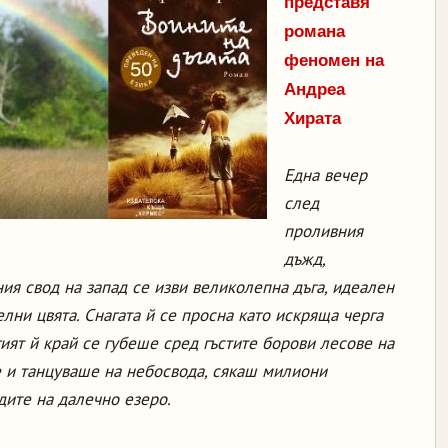
представя
романа
феномен на
Андреа
Хирата
Една вечер
след
проливния
дъжд,
ия свод на запад се изви великолепна дъга, идеален
елни цвята. Снагата й се просна като искряща черга
гият й край се губеше сред гъстите борови лесове на
е и танцуваше на небосвода, сякаш милиони
дите на далечно езеро.