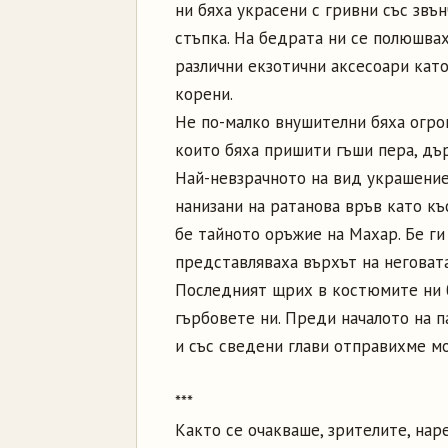
ни бяха украсени с гривни със звъ
стъпка. На бедрата ни се полюшвах
различни екзотични аксесоари като
корени.
Не по-малко внушителни бяха огром
които бяха пришити гъши пера, дър
Най-невзрачното на вид украшение
нанизани на ратанова връв като къ
бе тайното оръжие на Махар. Бе ги
представляваха върхът на неговат
Последният щрих в костюмите ни б
гърбовете ни. Преди началото на п
и със сведени глави отправихме мо
***
Както се очакваше, зрителите, нар