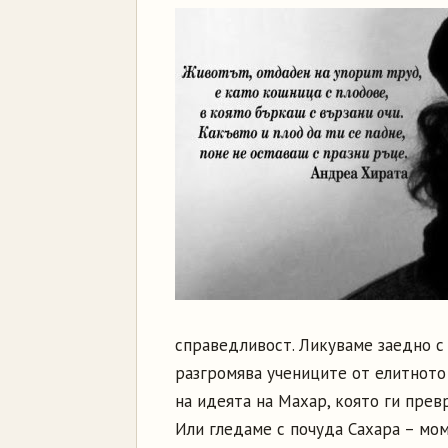
справедливост. Ликуваме заедно с
разгромява учениците от елитното
на идеята на Махар, която ги прев
Или гледаме с почуда Сахара – мом