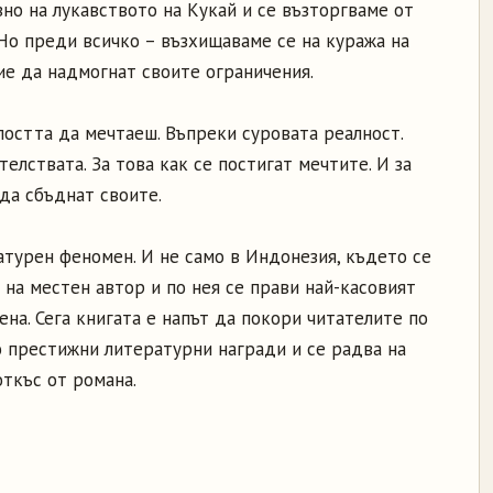
но на лукавството на Кукай и се възторгваме от
Но преди всичко – възхищаваме се на куража на
ие да надмогнат своите ограничения.
елостта да мечтаеш. Въпреки суровата реалност.
елствата. За това как се постигат мечтите. И за
да сбъднат своите.
атурен феномен. И не само в Индонезия, където се
на местен автор и по нея се прави най-касовият
на. Сега книгата е напът да покори читателите по
ко престижни литературни награди и се радва на
откъс от романа.