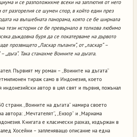
циума и се разположихме всеки на заплютия от него
и от разгорелия се шумен спор, в който един през
одата на вълшебната панорама, която се бе ширнала
 на тези истории се бе превърнало в толкова любимо
всяка дъждовна буря да се покатерваме на дървото
даде прозвището „Ласкар пъланги“, от „ласкар“ –
 – „дъга“. Така станахме Воините на дъгата.
ател. Първият му роман – „Воините на дъгата“
 петмилионен тираж само в Индонезия, което
 индонезийски автор в цял свят и първия, пожънал
50 страни. „Воините на дъгата“ намира своето
 автора: „Мечтателят“, „Ензор“ и „Мариама
донезия. Книгата е класически разказ, издържан в
Халед Хосейни – запленяващо описание на една