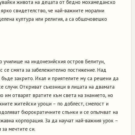
увайки живота на децата от бедно мохамеданско
 ярко свидетелство, че най-важните морални
елена култура или религия, а са общочовешко
о училище на индонезийския остров Белитун,
с се смята за забележително постижение. Над
 бъде закрито. Икал и приятелите му са решени да
 се случи. Откриват съюзници в лицата на двамата
мо им отварят вратите към света на знанието, но
жните житейски уроци – по доблест, смелост и
одоляват бюрократичните спънки и се опълчват на
жавна корпорация. За да научат най-важния урок –
 за мечтите си.