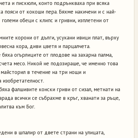
нчета и пискюли, които подрънкваха при всяка
а пояси от кокоши пера. Бяхме накичени и с най-
 големи обеци с клипс и гривни, изплетени от
ните корони от дълги, усукани ивици плат, върху
весна кора, диви цветя и парцалчета.
 бяха огърлиците от плодове на захарна палма,
счета месо. Никой не подозираше, че именно това
 майсторил в течение на три нощи и
а изобретателност.
яха фалшивите конски гриви от сизал, метнати на
арада всички се събрахме в кръг, хванати за ръце,
литва към Бог.
едени в шпалир от двете страни на улицата,