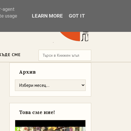
er-agent
LEARN MORE
GOT IT
ate usage
КЪДЕ СМЕ
Архив
Това сме ние!