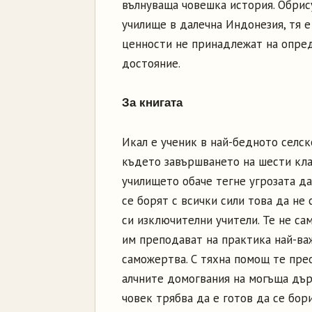
вълнуваща човешка история. Обрис
училище в далечна Индонезия, тя е
ценности не принадлежат на опред
достояние.
За книгата
Икал е ученик в най-бедното селск
където завършването на шести кла
училището обаче тегне угрозата да
се борят с всички сили това да не
си изключителни учители. Те не са
им преподават на практика най-ва
саможертва. С тяхна помощ те пре
алчните домогвания на могъща дър
човек трябва да е готов да се бори