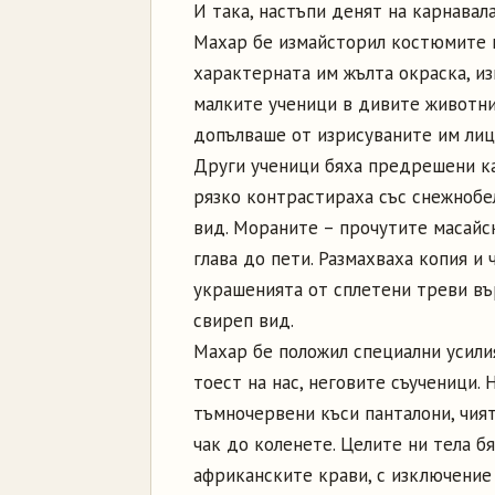
И така, настъпи денят на карнавала
Махар бе измайсторил костюмите н
характерната им жълта окраска, и
малките ученици в дивите животни
допълваше от изрисуваните им лица
Други ученици бяха предрешени ка
рязко контрастираха със снежнобе
вид. Мораните – прочутите масайс
глава до пети. Размахваха копия и
украшенията от сплетени треви въ
свиреп вид.
Махар бе положил специални усили
тоест на нас, неговите съученици.
тъмночервени къси панталони, чият
чак до коленете. Целите ни тела б
африканските крави, с изключение 