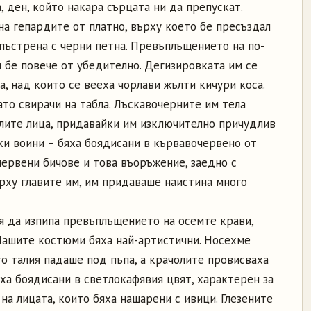
, ден, който накара сърцата ни да препускат.
а гепардите от платно, върху което бе пресъздал
зпъстрена с черни петна. Превъплъщението на по-
 бе повече от убедително. Дегизировката им се
, над които се вееха чорлави жълти кичури коса.
то свирачи на табла. Лъскавочерните им тела
лите лица, придавайки им изключително причудлив
ки воини – бяха боядисани в кървавочервено от
 червени бичове и това въоръжение, заедно с
рху главите им, им придаваше наистина много
я да изпипа превъплъщението на осемте крави,
 Нашите костюми бяха най-артистични. Носехме
о талия падаше под пъпа, а крачолите провисваха
яха боядисани в светлокафявия цвят, характерен за
на лицата, които бяха нашарени с ивици. Глезените