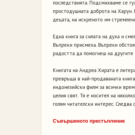
последствията. Подсмихваме се гуз
простодушната доброта на Харун. 
децата, на искреното им стремлен
Една книга за силата на духа и см
Въпреки присмеха. Въпреки обстоят
радостта да помогнеш на другите 
Книгата на Андреа Хирата е литер
превръща в най-продаваната книга 
индонезийски филм за всички време
целия свят. Тя е носител на някол
голям читателски интерес. Следва 
Съвършеното престъпление