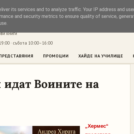
iver its services and to analyze traffic. Your IP address and us
ъл
mance and security metrics to ensure quality of service, gener
use.
ови книги
9:00 · събота 10:00–16:00
ПРЕДСТАВЯНИЯ
ПРОМОЦИИ
ХАЙДЕ НА УЧИЛИЩЕ
 идат Воините на
„Хермес“