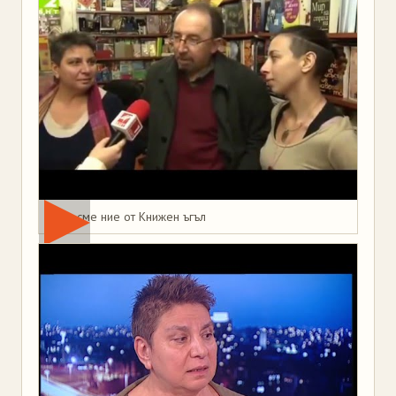
Това сме ние от Книжен ъгъл