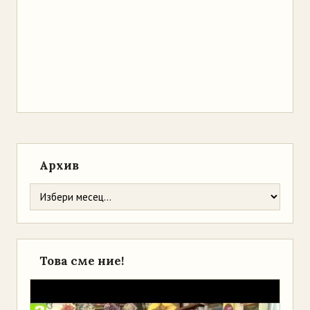
Архив
Това сме ние!