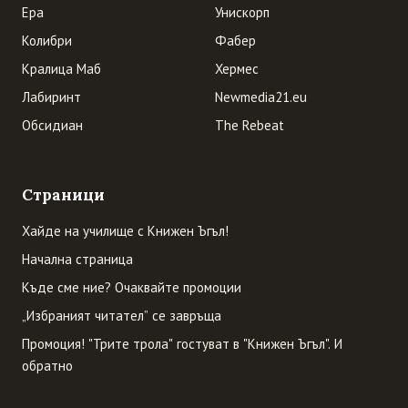
Ера
Унискорп
Колибри
Фабер
Кралица Маб
Хермес
Лабиринт
Newmedia21.eu
Обсидиан
The Rebeat
Страници
Хайде на училище с Книжен Ъгъл!
Начална страница
Къде сме ние? Очаквайте промоции
„Избраният читател” се завръща
Промоция! "Трите трола" гостуват в "Книжен Ъгъл". И
обратно