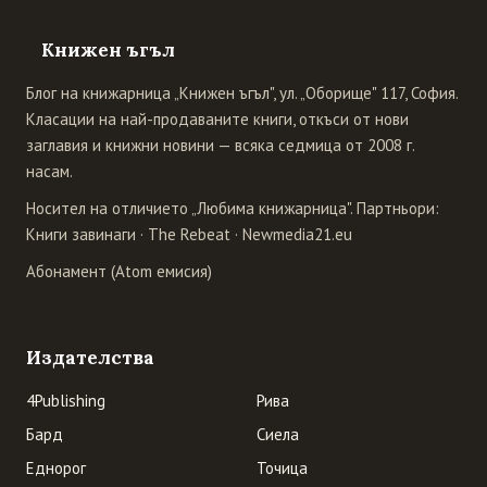
Книжен ъгъл
Блог на книжарница „Книжен ъгъл", ул. „Оборище" 117, София.
Класации на най-продаваните книги, откъси от нови
заглавия и книжни новини — всяка седмица от 2008 г.
насам.
Носител на отличието „Любима книжарница". Партньори:
Книги завинаги
·
The Rebeat
·
Newmedia21.eu
Абонамент (Atom емисия)
Издателства
4Publishing
Рива
Бард
Сиела
Еднорог
Точица