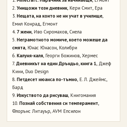
1.
Minecraft: Наръчник за начинаещи
, Егмонт
2.
Унищожи този дневник
, Кери Смит, Ера
3.
Нещата, на които не ни учат в училище
,
Емил Конрад, Егмонт
4.
7 жени
, Иво Сиромахов, Сиела
5.
Неграмотното момиче, което можеше да
смята
, Юнас Юнасон, Колибри
6.
Калуня-каля
, Георги Божинов, Хермес
7.
Дневникът на един Дръндьо, книга 1
, Джеф
Кини, Duo Design
8.
Петдесет нюанса по-тъмно
, Е. Л. Джеймс,
Бард
9.
Изкуството да рисуваш
, Книгомания
10.
Познай собствения си темперамент
,
Флорънс Литауър, AVM Епсилон