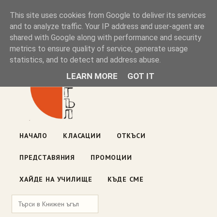
Книжен ъгъл
This site uses cookies from Google to deliver its services
and to analyze traffic. Your IP address and user-agent are
shared with Google along with performance and security
Блог на книжарницата — класации, откъси, нови книги
metrics to ensure quality of service, generate usage
ул. „Оборище" 117, София
· пон–пет 10:00–19:00 ·
statistics, and to detect and address abuse.
събота 10:00–16:00
LEARN MORE
GOT IT
НАЧАЛО
КЛАСАЦИИ
ОТКЪСИ
ПРЕДСТАВЯНИЯ
ПРОМОЦИИ
ХАЙДЕ НА УЧИЛИЩЕ
КЪДЕ СМЕ