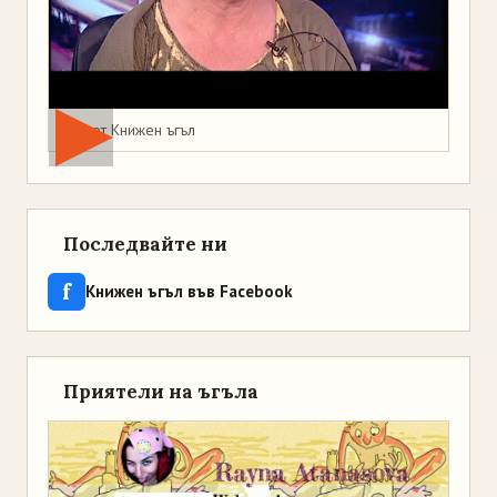
Мая от Книжен ъгъл
Последвайте ни
f
Книжен ъгъл във Facebook
Приятели на ъгъла