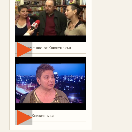
Това сме ние от Книжен ъгъл
Мая от Книжен ъгъл