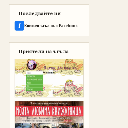
Последвайте ни
f
Книжен ъгъл във Facebook
Приятели на ъгъла