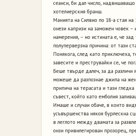
сеанси, би дал число, надвишаващо
хотелиерския бранш.
Манията на Силвио по 18-а стая на 
онези капризи на заможен човек – 
намерения, – но истината е, че за
полуперверзна причина: от тази ст
Понякога, след като приключеха, 
завесите и преструвайки се, че по
Беше твърде далеч, за да различи я
можеше да разпознае джипа на жена
припича на терасата и тази гледка
съвест, който като емболия залива
Имаше и случаи обаче, в които вид
усъвършенства някоя бурлескна сце
в леглото между двамата за развле
онзи привилегирован прозорец, пре