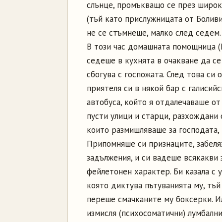
слънце, промъкващо се през широк
(тъй като прислужницата от Боливи
не се стъмнеше, малко след седем.
В този час домашната помощница (М
седеше в кухнята в очакване да се
сбогува с госпожата. След това си
приятеля си в някой бар с галисийс
автобуса, който я отдалечаваше от
пусти улици и старци, разхождани 
които размишляваше за господата, 
Припомняше си признаците, забел
задължения, и си вадеше всякакви 
фейлетонен характер. Би казала с 
която диктува пътуванията му, тъй
переше смачканите му боксерки. Ил
измисля (психосоматични) лумбални