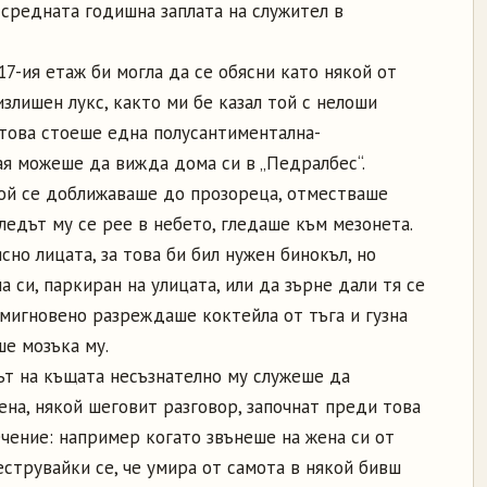
 средната годишна заплата на служител в
17-ия етаж би могла да се обясни като някой от
излишен лукс, както ми бе казал той с нелоши
д това стоеше една полусантиментална-
ая можеше да вижда дома си в „Педралбес“.
той се доближаваше до прозореца, отместваше
гледът му се рее в небето, гледаше към мезонета.
сно лицата, за това би бил нужен бинокъл, но
 си, паркиран на улицата, или да зърне дали тя се
 мигновено разреждаше коктейла от тъга и гузна
ше мозъка му.
ът на къщата несъзнателно му служеше да
на, някой шеговит разговор, започнат преди това
чение: например когато звънеше на жена си от
струвайки се, че умира от самота в някой бивш