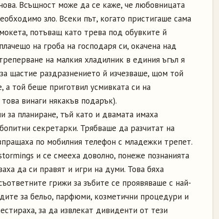
нова. Всъщност може да се каже, че любовницата
еобходимо зло. Всеки път, когато пристигаше сама
 мокета, потъващ като трева под обувките й
плачещо на гроба на господаря си, окачена над
треперване на малкия хладилник в единия ъгъл я
 за щастие раздразнението й изчезваше, щом той
, а той беше приготвил усмивката си на
това винаги някакъв подарък).
и за планиране, тъй като и двамата имаха
бопитни секретарки. Трябваше да разчитат на
зпращаха по мобилния телефон с младежки трепет.
tormings и се смееха доволно, понеже познанията
аха да си правят и игри на думи. Това бяха
съответните грижи за зъбите се проявяваше с най-
одите за бельо, парфюми, козметични процедури и
вестираха, за да извлекат дивиденти от тези