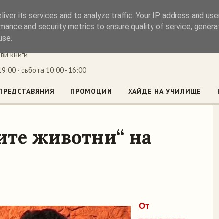
iver its services and to analyze traffic. Your IP address and us
ъл
mance and security metrics to ensure quality of service, gener
use.
ови книги
9:00 · събота 10:00–16:00
ПРЕДСТАВЯНИЯ
ПРОМОЦИИ
ХАЙДЕ НА УЧИЛИЩЕ
ите животни“ на
От