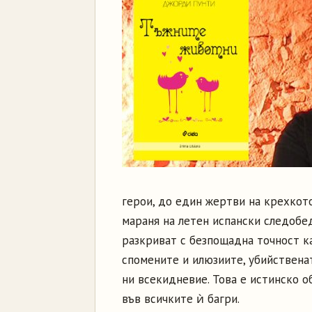
герои, до един жертви на крехкот
мараня на летен испански следобед
разкриват с безпощадна точност ка
спомените и илюзиите, убийственат
ни всекидневие. Това е истинско об
във всичките ѝ багри.