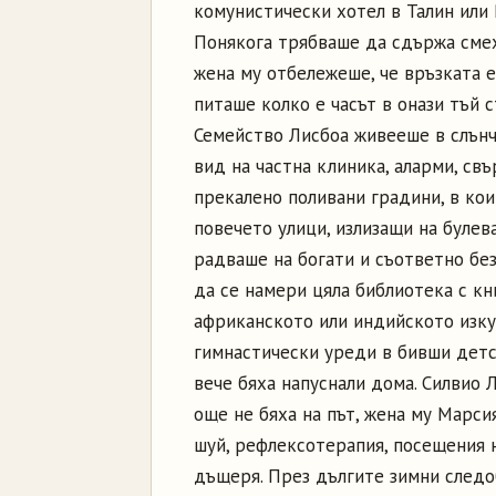
комунистически хотел в Талин или Р
Понякога трябваше да сдържа смех
жена му отбележеше, че връзката е
питаше колко е часът в онази тъй с
Семейство Лисбоа живееше в слънче
вид на частна клиника, аларми, св
прекалено поливани градини, в ко
повечето улици, излизащи на булева
радваше на богати и съответно бе
да се намери цяла библиотека с кн
африканското или индийското изкус
гимнастически уреди в бивши детс
вече бяха напуснали дома. Силвио 
още не бяха на път, жена му Марси
шуй, рефлексотерапия, посещения н
дъщеря. През дългите зимни след