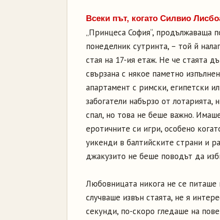
Всеки път, когато Силвио Лисб
„Принцеса София“, продължаваща п
понеделник сутринта, – той й нала
стая на 17-ия етаж. Не че стаята 
свързана с някое паметно изпълнен
апартамент с римски, египетски ил
забогатели набързо от лотарията, 
спал, но това не беше важно. Имаше
еротичните си игри, особено когат
уикенди в балтийските страни и ра
джакузито не беше поводът да изби
Любовницата никога не се питаше к
случваше извън стаята, не я интере
секунди, по-скоро гледаше на пове