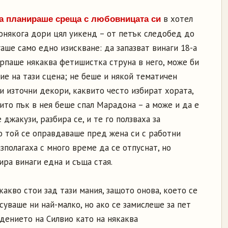
в хотел
оа планираше среща с любовницата си
онякога дори цял уикенд – от петък следобед до
гаше само едно изискване: да запазват винаги 18-а
дърпаше някаквa фетишисткa струна в него, може би
ие на тази сцена; не беше и някой тематичен
и източни декори, каквито често избират хората,
нито пък в нея беше спал Марадона – а може и да е
 джакузи, разбира се, и те го ползваха за
о той се оправдаваше пред жена си с работни
зполагаха с много време да се отпуснат, но
ра винаги една и съща стая.
акво стои зад тази мания, защото онова, което се
суваше ни най-малко, но ако се замислеше за пет
дението на Силвио като на някаква