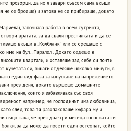
ите прозорци, да не я завари съвсем сама вкъщи
я не се броеше) и затова не се прибираше, докато
ариела), започнала работа в осем сутринта,
 отвори вратата, за да свали престилката и да се
 отиваше вкъщи в „Колбланк“ или се срещаше с
ко име на бул. „Паралел“. Докато седеше в
 високите квартали, и оставяше зад себе си почти
от кучетата си, винаги отделяше няколко минути, в
като един вид фаза за изпускане на напрежението.
язани през деня, докато вършеше домашните
заключения, които я забавляваха със своя
увереност например, че господинът има любовница,
 като след това тя разопаковаше куфара му и
и също така, че през два-три месеца госпожата си
 болки, за да може да посети един остеопат, който