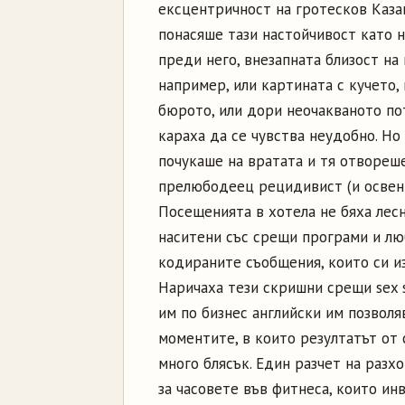
ексцентричност на гротесков Каза
понасяше тази настойчивост като н
преди него, внезапната близост на
например, или картината с кучето, 
бюрото, или дори неочакваното по
караха да се чувства неудобно. Но
почукаше на вратата и тя отвореше
прелюбодеец рецидивист (и освен 
Посещенията в хотела не бяха лесн
наситени със срещи програми и лю
кодираните съобщения, които си и
Наричаха тези скришни срещи sex s
им по бизнес английски им позволяв
моментите, в които резултатът от 
много блясък. Един разчет на разх
за часовете във фитнеса, които ин