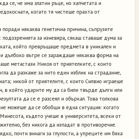
да се, че има златни ръце, но хапчетата и
недокоснати, когато тя чистеше прахта от
и поради някаква генетична причина, съпрузите
с подозренията за изневяра, сякаш ставаше дума за
ката, който превръщаше предмета в уникален и
би дълбоко вътре се зараждаше някаква форма на
ваше метастази. Никоя от приятелките, с които
гла да разкаже за нито един изблик на страдание,
уната; никой от приятелите, с които Силвио играеше
ач, в който ударите му да са били твърде дълги или
езултата да се е разсеял и объркал. Това толкова
не можеше да се обобщи в една ситуация: когато
Минесота, където учеше в университета, всеки от
ително, без никога да изпадат в противоречие.
ядко, почти винаги за глупости, а упреците им бяха