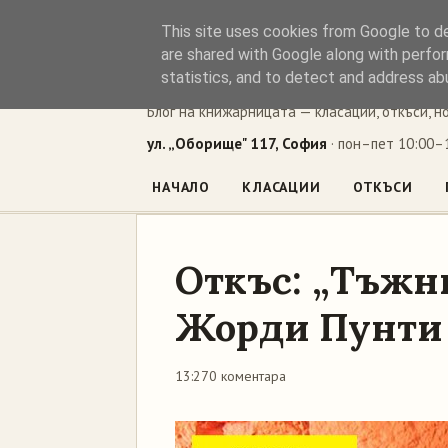
This site uses cookies from Google to del
Книжен ъг
are shared with Google along with perfor
statistics, and to detect and address ab
Блог на книжарницата — класации, откъси, н
ул. „Оборище" 117, София
· пон–пет 10:00–1
НАЧАЛО
КЛАСАЦИИ
ОТКЪСИ
Откъс: „Тъжн
Жорди Пунти
13:27
0 коментара