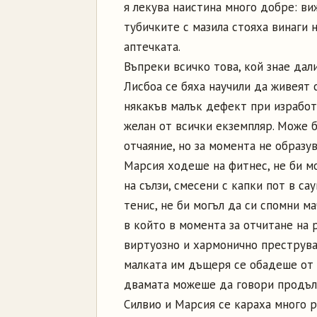
я лекува наистина много добре: виж
тубичките с мазила стояха винаги 
аптечката.
Въпреки всичко това, кой знае дал
Лисбоа се бяха научили да живеят 
някакъв малък дефект при изработ
желан от всички екземпляр. Може 
отчаяние, но за момента не образу
Марсия ходеше на фитнес, не би мо
на сълзи, смесени с капки пот в са
тенис, не би могъл да си спомни м
в който в момента за отчитане на р
виртуозно и хармонично преструва
малката им дъщеря се обадеше от 
двамата можеше да говори продълж
Силвио и Марсия се караха много р