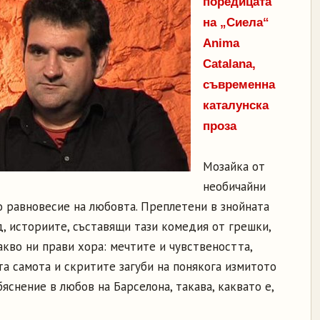
поредицата
на „Сиела“
Anima
Catalana,
съвременна
каталунска
проза
Мозайка от
необичайни
о равновесие на любовта. Преплетени в знойната
, историите, съставящи тази комедия от грешки,
кво ни прави хора: мечтите и чувствеността,
а самота и скритите загуби на понякога измитото
яснение в любов на Барселона, такава, каквато е,