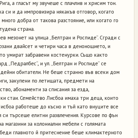
ига, а гласът му звучеше с плачлив и хрисим тон.
а си и да импровизира някакъв отговор, когато
 много добра от такова разстояние, или когато го
тудена страна.
в мезонет на улица „Белтран и Роспиде“. Сгради с
ързани двайсет и четири часа в денонощието, и
ито умират забравени костенурки. Също както
рд „Педралбес“, и ул. „Белтран и Роспиде“ се
здейни обитатели. Не беше странно във всеки дом
иги, закупени по летищата, предмети на
тво, абонаменти за списания за езда,
ки стаи. Семейство Лисбоа имаха три деца, които
Лисбоа работеше до късно и тъй като внуците все
я си търсеше елитни развлечения. Курсове по фън
а магазини за колониални мебели с голямата
обеди главното й притеснение беше климактерното