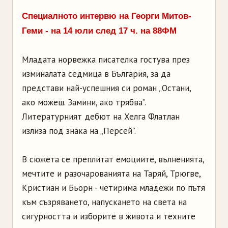
Специалното интервю на Георги Митов-
Геми - на 14 юли след 17 ч. на 88ФМ
Младата норвежка писателка гостува през
изминалата седмица в България, за да
представи най-успешния си роман „Остани,
ако можеш. Замини, ако трябва”.
Литературният дебют на Хелга Флатлан
излиза под знака на „Персей”.
В сюжета се преплитат емоциите, вълненията,
мечтите и разочарованията на Таряй, Трюгве,
Кристиан и Бьорн - четирима младежи по пътя
към съзряването, напускането на света на
сигурността и изборите в живота и техните