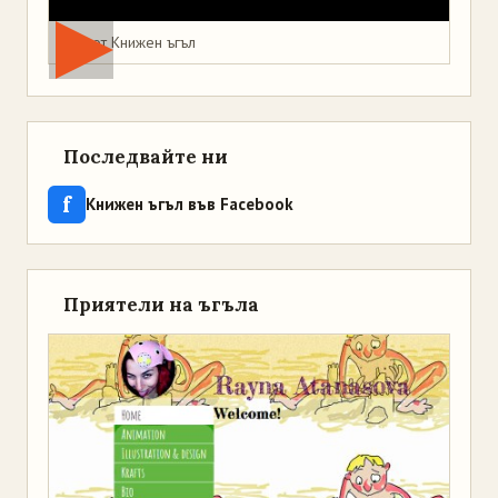
Мая от Книжен ъгъл
Последвайте ни
f
Книжен ъгъл във Facebook
Приятели на ъгъла