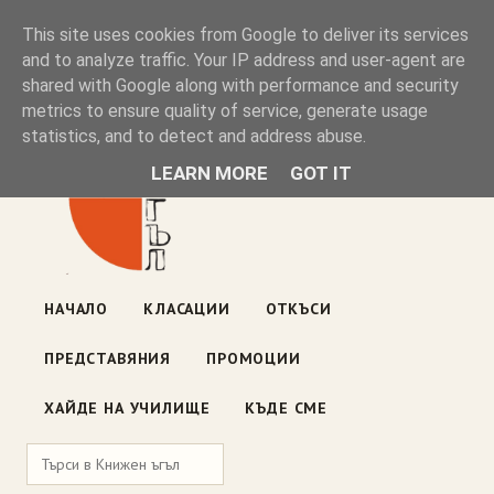
Книжен ъгъл
This site uses cookies from Google to deliver its services
and to analyze traffic. Your IP address and user-agent are
shared with Google along with performance and security
Блог на книжарницата — класации, откъси, нови книги
metrics to ensure quality of service, generate usage
ул. „Оборище" 117, София
· пон–пет 10:00–19:00 ·
statistics, and to detect and address abuse.
събота 10:00–16:00
LEARN MORE
GOT IT
НАЧАЛО
КЛАСАЦИИ
ОТКЪСИ
ПРЕДСТАВЯНИЯ
ПРОМОЦИИ
ХАЙДЕ НА УЧИЛИЩЕ
КЪДЕ СМЕ