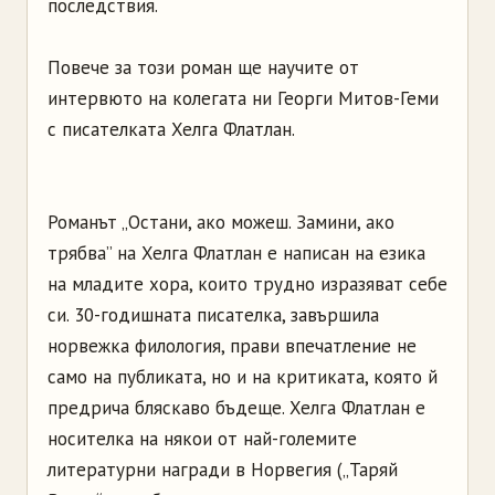
последствия.
Повече за този роман ще научите от
интервюто на колегата ни Георги Митов-Геми
с писателката Хелга Флатлан.
Романът „Остани, ако можеш. Замини, ако
трябва” на Хелга Флатлан е написан на езика
на младите хора, които трудно изразяват себе
си. 30-годишната писателка, завършила
норвежка филология, прави впечатление не
само на публиката, но и на критиката, която й
предрича бляскаво бъдеще. Хелга Флатлан е
носителка на някои от най-големите
литературни награди в Норвегия („Таряй