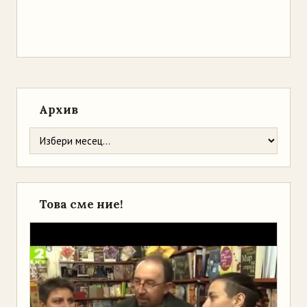
Архив
Това сме ние!