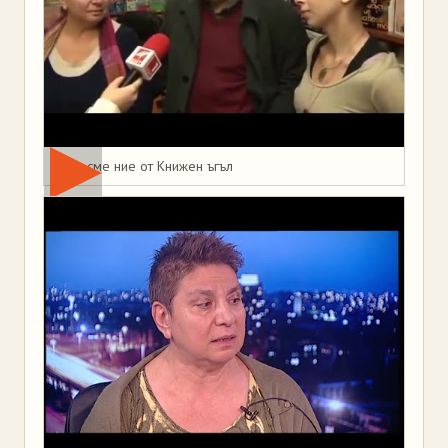
Това сме ние от Книжен ъгъл