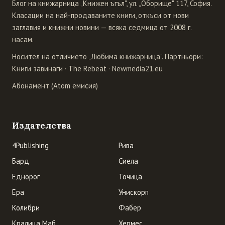
Блог на книжарница „Книжен ъгъл", ул. „Оборище" 117, София.
Класации на най-продаваните книги, откъси от нови
заглавия и книжни новини — всяка седмица от 2008 г.
насам.
Носител на отличието „Любима книжарница". Партньори:
Книги завинаги
·
The Rebeat
·
Newmedia21.eu
Абонамент (Atom емисия)
Издателства
4Publishing
Рива
Бард
Сиела
Еднорог
Точица
Ера
Унискорп
Колибри
Фабер
Кралица Маб
Хермес