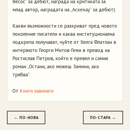
Весос“ за дебют, награда на критиката за
млад автор, наградата на „Аскехау“ за дебют).
Какви възможности се разкриват пред новото
поколение писатели и каква институционална
подкрепа получават, чуйте от Хелга Флатлан в
интервюто Георги Митов-Геми в превод на
Ростислав Петров, който е превел и самия
роман „Остани, ако можеш. Замини, ако
трябва”.
От
Книги завинаги
← ПО-НОВА
ПО-СТАРА →