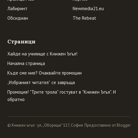
Лабиринт
Newmedia21.eu
Обсидиан
The Rebeat
Страници
Хайде на училище с Книжен Ъгъл!
Начална страница
Къде сме ние? Очаквайте промоции
„Избраният читател” се завръща
Промоция! "Трите трола" гостуват в "Книжен Ъгъл". И
обратно
© Книжен ъгъл · ул. „Оборище" 117, София
Предоставено от Blogger