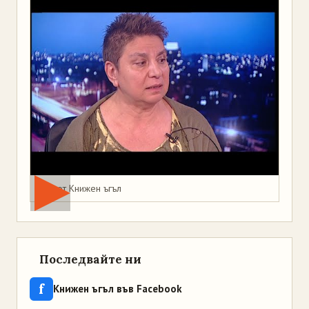
Мая от Книжен ъгъл
Последвайте ни
f
Книжен ъгъл във Facebook