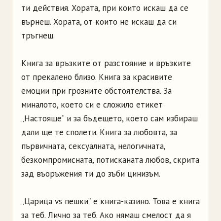
ти действия. Хората, при които искаш да се
върнеш. Хората, от които не искаш да си
тръгнеш.
Книга за връзките от разстояние и връзките
от прекалено близо. Книга за красивите
емоции при грозните обстоятелства. За
миналото, което си е сложило етикет
„Настояще“ и за бъдещето, което сам избираш
дали ще те сполети. Книга за любовта, за
първичната, сексуалната, нелогичната,
безкомпромисната, потисканата любов, скрита
зад въоръжения ти до зъби цинизъм.
„Царица vs пешки“ е книга-казино. Това е книга
за теб. Лично за теб. Ако нямаш смелост да я