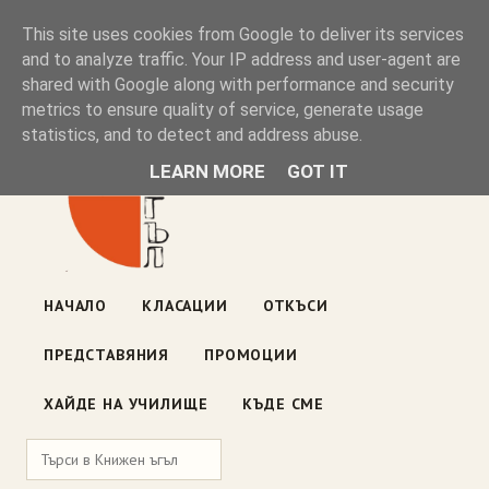
Книжен ъгъл
This site uses cookies from Google to deliver its services
and to analyze traffic. Your IP address and user-agent are
shared with Google along with performance and security
Блог на книжарницата — класации, откъси, нови книги
metrics to ensure quality of service, generate usage
ул. „Оборище" 117, София
· пон–пет 10:00–19:00 ·
statistics, and to detect and address abuse.
събота 10:00–16:00
LEARN MORE
GOT IT
НАЧАЛО
КЛАСАЦИИ
ОТКЪСИ
ПРЕДСТАВЯНИЯ
ПРОМОЦИИ
ХАЙДЕ НА УЧИЛИЩЕ
КЪДЕ СМЕ