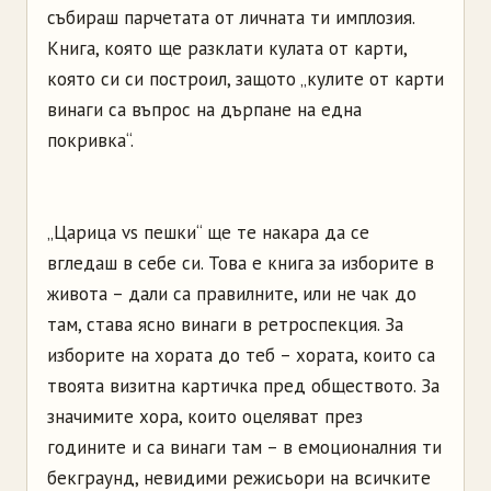
събираш парчетата от личната ти имплозия.
Книга, която ще разклати кулата от карти,
която си си построил, защото „кулите от карти
винаги са въпрос на дърпане на една
покривка“.
„Царица vs пешки“ ще те накара да се
вгледаш в себе си. Това е книга за изборите в
живота – дали са правилните, или не чак до
там, става ясно винаги в ретроспекция. За
изборите на хората до теб – хората, които са
твоята визитна картичка пред обществото. За
значимите хора, които оцеляват през
годините и са винаги там – в емоционалния ти
бекграунд, невидими режисьори на всичките