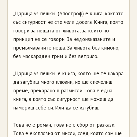
„Царица vs пешки“ (Апостроф) е книга, каквато
със сигурност не сте чели досега. Книга, която
говори за нещата от живота, за които по
принцип не се говори. За недоизказаните и
премълчаваните неща. За живота без кимоно,
без маскараден грим и без ветрило.
„Царица vs пешки“ е книга, която ще те накара
да загубиш много илюзии, но ще спечелиш
време, прекарано в размисли. Това е една
книга, в която със сигурност ще можеш да
намериш себе си. Или да се изгубиш.
Това не е роман, това не е сбор от разкази.
Това е експлозия от мисли, след която сам ще