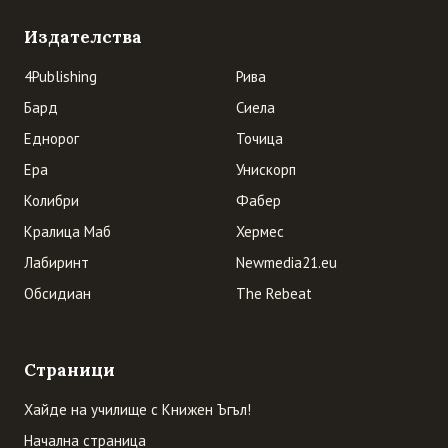
Издателства
4Publishing
Рива
Бард
Сиела
Еднорог
Точица
Ера
Унискорп
Колибри
Фабер
Кралица Маб
Хермес
Лабиринт
Newmedia21.eu
Обсидиан
The Rebeat
Страници
Хайде на училище с Книжен Ъгъл!
Начална страница