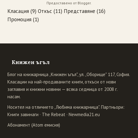
Предоставено от
Blogger
.
Класация
(9)
Откъс
(11)
Представяне
(16)
Промоция
(1)
Книжен ъгъл
Блог на книжарница „Книжен ъгъл", ул. „Оборище" 117, София.
Класации на най-продаваните книги, откъси от нови
заглавия и книжни новини — всяка седмица от 2008 г.
насам.
Носител на отличието „Любима книжарница". Партньори:
Книги завинаги
·
The Rebeat
·
Newmedia21.eu
Абонамент (Atom емисия)