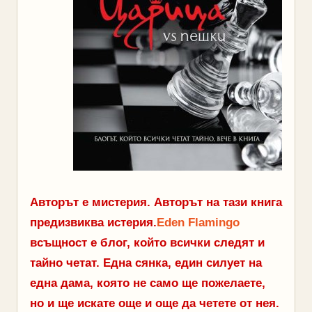
Авторът е мистерия. Авторът на тази книга
предизвиква истерия.
Еden Flamingo
всъщност е блог, който всички следят и
тайно четат. Една сянка, един силует на
една дама, която не само ще пожелаете,
но и ще искате още и още да четете от нея.