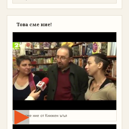
Това сме ние!
Това сме ние от Книжен ъгъл