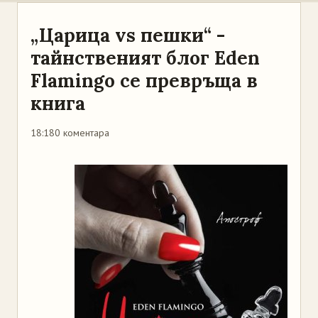
„Царица vs пешки“ -
тайнственият блог Еden
Flamingo се превръща в
книга
18:18
0 коментара