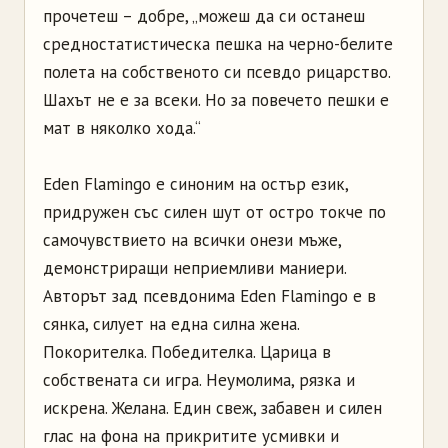
прочетеш – добре, „можеш да си останеш
средностатистическа пешка на черно-белите
полета на собственото си псевдо рицарство.
Шахът не е за всеки. Но за повечето пешки е
мат в няколко хода.“
Еden Flamingo е синоним на остър език,
придружен със силен шут от остро токче по
самочувствието на всички онези мъже,
демонстриращи неприемливи маниери.
Авторът зад псевдонима Еden Flamingo е в
сянка, силует на една силна жена.
Покорителка. Победителка. Царица в
собствената си игра. Неумолима, рязка и
искрена. Желана. Един свеж, забавен и силен
глас на фона на прикритите усмивки и