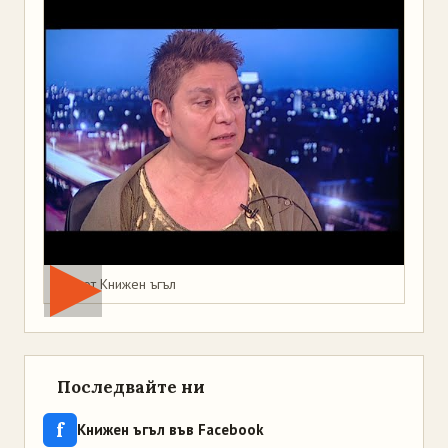
Мая от Книжен ъгъл
Последвайте ни
f
Книжен ъгъл във Facebook