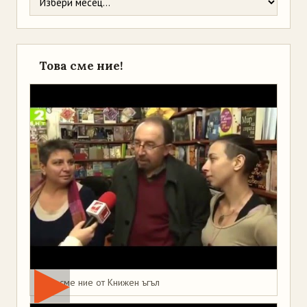
Това сме ние!
Това сме ние от Книжен ъгъл