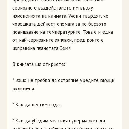
сериозно е въздействието им върху
измененията на климата. Учени твърдят, че
човешката дейност спомага за по-бързото
повишаване на температурите. Това е и една
от най-сериозните заплахи, пред които е
изправена планетата Земя.
В книгата ще откриете:
* Защо не трябва да оставяме уредите вкъщи
включени.
* Как да пестим вода.
* Как да убедим местния супермаркет да
намали броя на найлонови торбички, които се