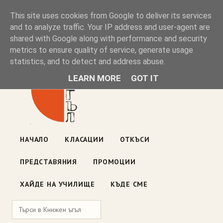
Книжен ъгъл
This site uses cookies from Google to deliver its services
and to analyze traffic. Your IP address and user-agent are
shared with Google along with performance and security
Блог на книжарницата — класации, откъси, нови книги
metrics to ensure quality of service, generate usage
ул. „Оборище" 117, София
· пон–пет 10:00–19:00 ·
statistics, and to detect and address abuse.
събота 10:00–16:00
LEARN MORE
GOT IT
НАЧАЛО
КЛАСАЦИИ
ОТКЪСИ
ПРЕДСТАВЯНИЯ
ПРОМОЦИИ
ХАЙДЕ НА УЧИЛИЩЕ
КЪДЕ СМЕ