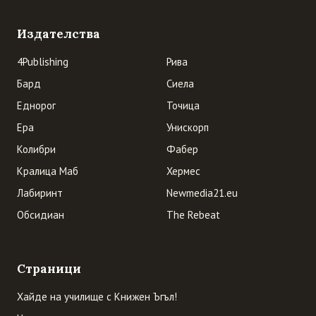
Издателства
4Publishing
Рива
Бард
Сиела
Еднорог
Точица
Ера
Унискорп
Колибри
Фабер
Кралица Маб
Хермес
Лабиринт
Newmedia21.eu
Обсидиан
The Rebeat
Страници
Хайде на училище с Книжен Ъгъл!