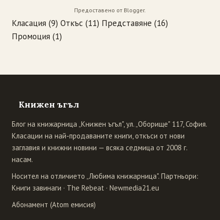
Предоставено от
Blogger
.
Класация
(9)
Откъс
(11)
Представяне
(16)
Промоция
(1)
Книжен ъгъл
Блог на книжарница „Книжен ъгъл", ул. „Оборище" 117, София.
Класации на най-продаваните книги, откъси от нови
заглавия и книжни новини — всяка седмица от 2008 г.
насам.
Носител на отличието „Любима книжарница". Партньори:
Книги завинаги
·
The Rebeat
·
Newmedia21.eu
Абонамент (Atom емисия)