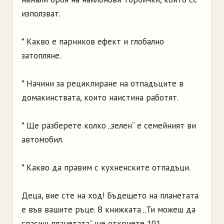
използват.
* Какво е парников ефект и глобално
затопляне.
* Начини за рециклиране на отпадъците в
домакинствата, които наистина работят.
* Ще разберете колко „зелен“ е семейният ви
автомобил.
* Какво да правим с кухненските отпадъци.
Деца, вие сте на ход! Бъдещето на планетата
е във вашите ръце. В книжката „Ти можеш да
спасиш планетата“ ще откриете 101