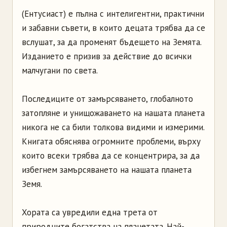
(Ентусиаст) е пълна с интелигентни, практични
и забавни съвети, в които децата трябва да се
вслушат, за да променят бъдещето на Земята.
Изданието е призив за действие до всички
малчугани по света.
Последиците от замърсяването, глобалното
затопляне и унищожаването на нашата планета
никога не са били толкова видими и измерими.
Книгата обяснява огромните проблеми, върху
които всеки трябва да се концентрира, за да
избегнем замърсяването на нашата планета
Земя.
Хората са увредили една трета от
природните богатства на планетата. Най-