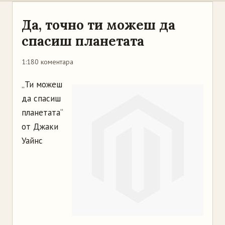
Да, точно ти можеш да
спасиш планетата
1:18
0 коментара
„Ти можеш
да спасиш
планетата“
от Джаки
Уайнс