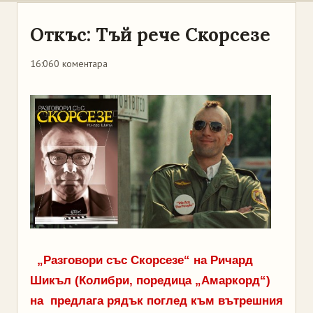
Откъс: Тъй рече Скорсезе
16:06
0 коментара
„Разговори със Скорсезе“ на Ричард
Шикъл (Колибри, поредица „Амаркорд“)
на предлага рядък поглед към вътрешния