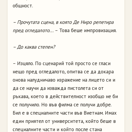
общност.
– Прочутата сцена, в която Де Ниро репетира
пред огледалото...
– Това беше импровизация.
– До каква степен?
– Изцяло. По сценарий той просто се гласи
нещо пред огледалото, опитва се да докара
онова налудничаво изражение на лицето си и
да се научи да изважда пистолета си от
ръкава, което в действителност изобщо не би
се получило. Но във филма се получи добре.
Бил е в специалните части във Виетнам. Имах
един приятел от университета, който беше в
специалните части и който после стана