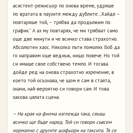
асистент-режисьор по онова време, удряше
по вратата в паузите между дублите. „Хайде –
повтаряше той, – трябва да продължим по
график.“ А аз му повтарях, че ми трябват само
още две минути и че всичко става страхотно.
Абсолютен хаос. Няколко пъти помолих Боб да
го направим още веднъж, нищо повече. Но той
си имаше свое собствено темпо. И тогава
дойде ред на онова страхотно изречение, в
което той осъзнава, че щом е сам в стаята,
значи, най-вероятно си говори сам. И това
закова цялата сцена.
– На края на филма изглежда така, сякаш
всичко ще бъде наред. Той си говори съвсем
нормално с другите шофьори на таксита. Тя се