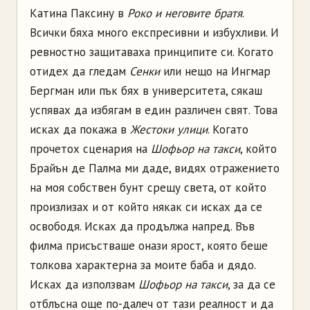
Катина Паксину в
Роко и неговите братя
.
Всички бяха много експресивни и избухливи. И
ревностно защитаваха принципите си. Когато
отидех да гледам
Сенки
или нещо на Ингмар
Бергман или пък бях в университета, сякаш
успявах да избягам в един различен свят. Това
исках да покажа в
Жестоки улици
. Когато
прочетох сценария на
Шофьор на такси
, който
Брайън де Палма ми даде, видях отражението
на моя собствен бунт срещу светa, от който
произлизах и от който някак си исках да се
освободя. Исках да продължа напред. Във
филма присъстваше онази ярост, която беше
толкова характерна за моите баба и дядо.
Исках да използвам
Шофьор на такси
, за да се
отблъсна още по-далеч от тази реалност и да