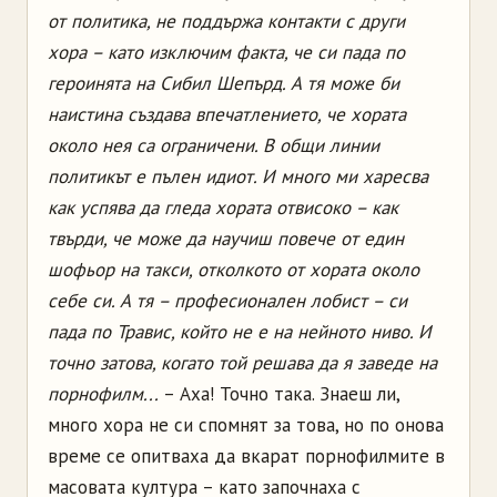
от политика, не поддържа контакти с други
хора – като изключим факта, че си пада по
героинята на Сибил Шепърд. А тя може би
наистина създава впечатлението, че хората
около нея са ограничени. В общи линии
политикът е пълен идиот. И много ми харесва
как успява да гледа хората отвисоко – как
твърди, че може да научиш повече от един
шофьор на такси, отколкото от хората около
себе си. А тя – професионален лобист – си
пада по Травис, който не е на нейното ниво. И
точно затова, когато той решава да я заведе на
порнофилм...
– Аха! Точно така. Знаеш ли,
много хора не си спомнят за това, но по онова
време се опитваха да вкарат порнофилмите в
масовата култура – като започнаха с