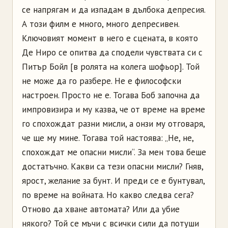
се напрягам и да изпадам в дълбока депресия.
А този филм е много, много депресивен.
Ключовият момент в него е сцената, в която
Де Ниро се опитва да сподели чувствата си с
Питър Бойл [в ролята на колега шофьор]. Той
не може да го разбере. Не е философски
настроен. Просто не е. Тогава Боб започна да
импровизира и му казва, че от време на време
го спохождат разни мисли, а онзи му отговаря,
че ще му мине. Тогава той настоява: „Не, не,
спохождат ме опасни мисли“. За мен това беше
достатъчно. Какви са тези опасни мисли? Гняв,
ярост, желание за бунт. И преди се е бунтувал,
по време на войната. Но какво следва сега?
Отново да хване автомата? Или да убие
някого? Той се мъчи с всички сили да потуши