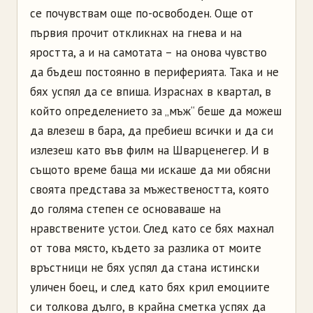
се почувствам още по-освободен. Още от
първия прочит откликнах на гнева и на
яростта, а и на самотата – на онова чувство
да бъдеш постоянно в периферията. Така и не
бях успял да се впиша. Израснах в квартал, в
който определението за „мъж“ беше да можеш
да влезеш в бара, да пребиеш всички и да си
излезеш като във филм на Шварценегер. И в
същото време баща ми искаше да ми обясни
своята представа за мъжествеността, която
до голяма степен се основаваше на
нравствените устои. След като се бях махнал
от това място, където за разлика от моите
връстници не бях успял да стана истински
уличен боец, и след като бях крил емоциите
си толкова дълго, в крайна сметка успях да