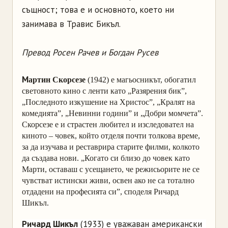
същност; това е и основното, което ни
занимава в Травис Бикъл.
Превод Росен Рачев и Богдан Русев
М
артин
Скорсезе
(1942) е магьосникът, обогатил
световното кино с ленти като „Разярения бик”,
„Последното изкушение на Христос”, „Кралят на
комедията”, „Невинни години” и „Добри момчета”.
Скорсезе е и страстен любител и изследовател на
киното – човек, който отделя почти толкова време,
за да изучава и реставрира старите филми, колкото
да създава нови. „Когато си близо до човек като
Марти, оставаш с усещането, че режисьорите не се
чувстват истински живи, освен ако не са тотално
отдадени на професията си”, споделя Ричард
Шикъл.
Ричард Шикъл
(1933) е уважаван американски