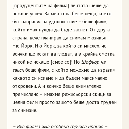
[продуцентите на филма] лентата щеше да
пожъне успех. За мен това беше нещо, което
бях направил за удоволствие – беше филм,
който имах нужда да бъде заснет. От друга
страна, вече планирах да снимам мюзикъл –
Ню Йорк, Ню Йорк, за който си мислех, че
всички ще искат да гледат, а в крайна сметка
никой не искаше [смее се]! Но
Шофьор на
такси
беше филм, с който можехме да изразим
каквото си искаме и да бъдем максимално
откровени. А и всичко беше внимателно
премислено – имахме режисьорски скици за
целия филм просто защото беше доста труден
за снимане.
– Във филма има особено горчива ирония –