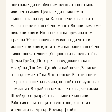
опитваме да си обясним неговата постъпка
или него самия. Целта е да вникнем в
същността на героя. Както вече казах, като
малък не четях особено много. Вкъщи нямахме
никакви книги. Но по някаква причина към
края на 50-те започнах усилено да чета и
имаше три книги, които ми направиха особено
силно впечателние: „Същността на нещата“ на
Греъм Грийн, „Портрет на художника като
млад“ на Джеймс Джойс и най-вече „Записки
от подземието“ на Достоевски. В тези книги
се разказваше за начина, по който се чувствах
самият аз. В крайна сметка се оказа, че самият
Шрейдър е разработвал същите мотиви.
Работил е със същите текстове, както и с
дневника на Артър Бремър [който