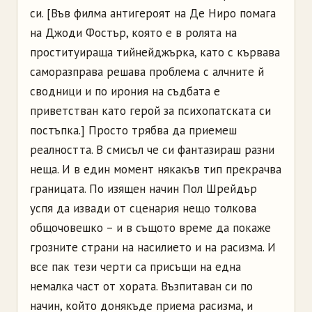
си. [Във филма антигероят на Де Ниро помага
на Джоди Фостър, която е в ролята на
проституираща тийнейджърка, като с кървава
саморазправа решава проблема с алчните й
сводници и по ирония на съдбата е
приветстван като герой за психопатската си
постъпка.] Просто трябва да приемеш
реалността. В смисъл че си фантазираш разни
неща. И в един момент някакъв тип прекрачва
границата. По изящен начин Пол Шрейдър
успя да извади от сценария нещо толкова
общочовешко – и в същото време да покаже
грозните страни на насилието и на расизма. И
все пак тези черти са присъщи на една
немалка част от хората. Възпитаван си по
начин, който донякъде приема расизма, и