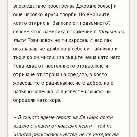
впоследствие прострелва Джордж Уолъс] и
още няколко други творби. Но емоциите,
които открих в „Записки от подземието“,
съвсем ясно намериха отражение в
Шофьор на
такси
. Този човек не ти харесва. И все пак
осъзнаваш, че дълбоко в себе си, тайничко и
тихичко си мислиш за същите неща като него.
Това идва от постоянното отхвърляне и
отричане от страна на средата, в която
живееш. Не е рационално, не е добро, но е
напълно човешко. И в известен смисъл ни
определя като хора.
– В същото време героят на Де Ниро почти
изцяло е лишен от човешки черти – той не
изпитва религиозни чувства, не се интересува