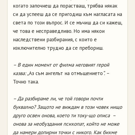
когато започнеш да порастваш, трябва някак
си да успееш да се пригодиш към нагласата на
света по този въпрос. И се мъчиш да си кажеш,
че това е несправедливо. Но има някои
наследствени разбирания, с които е
изключително трудно да се пребориш.
– В един момент от филма неговият герой
казва: „
Аз съм ангелът на отмъщението
“.
–
Точно така.
– Да разбираме ли, че той говори почти
буквално? Защото не виждам в този човек нищо
друго освен онова, което ти току-що описа –
онова за необуздания психопат, който не може
да намери допирни точки с никого. Как бихме