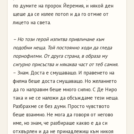
по думите на пророк Йеремия, и някой ден
щеше да се излее потоп и да го отмие от
лицето на света.
– Но този герой изпитва привличане към
подобни неща. Той постоянно ходи да гледа
порнофилми. От друга страна, в образа му
сигурно присъства и някаква част от теб самия.
– Знам. Доста е смущаващо. И правенето на
филма беше доста смущаващо. Но желанието
да го направим беше много силно. С Де Ниро
така и не се наложи да обсъждаме тези неща.
Разбрахме се без думи. Просто чувството
беше взаимно. Не мога да говоря от негово
име, но знам, че разбираше какво е да си
отхвърлен и да не принадлежиш към никоя