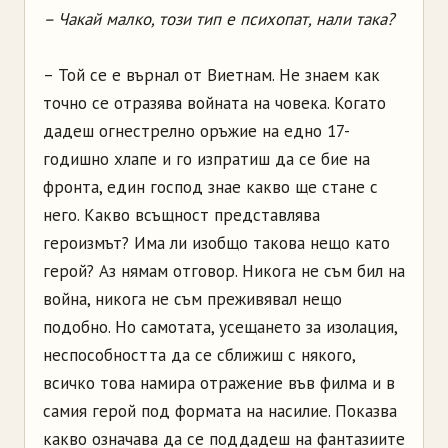
– Чакай малко, този тип е психопат, нали така?
– Той се е върнал от Виетнам. Не знаем как
точно се отразява войната на човека. Когато
дадеш огнестрелно оръжие на едно 17-
годишно хлапе и го изпратиш да се бие на
фронта, един господ знае какво ще стане с
него. Какво всъщност представлява
героизмът? Има ли изобщо такова нещо като
герой? Аз нямам отговор. Никога не съм бил на
война, никога не съм преживявал нещо
подобно. Но самотата, усещането за изолация,
неспособността да се сближиш с някого,
всичко това намира отражение във филма и в
самия герой под формата на насилие. Показва
какво означава да се поддадеш на фантазиите