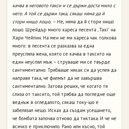
качва в неговото такси и се държи доста мило с
него. А той се държи така, сякаш няма да й
стори нищо лошо.
– Не, няма да й стори нищо
лошо. Шрейдър много хареса песента „Taxi“ на
Хари Чейпин. На мен не ми хареса чак толкова
много: в песента се разказва за една
преуспяла жена, която се качва в таксито на
един неуспял мъж – струваше ми се твърде
сантиментално. Трябваше някак си да успея да
направя така, че филмът да не завършва
сантиментално. Затова реших, че когато тя
слиза от таксито, той трябва да погледне още
веднъж в огледалото, сякаш току-що е
забелязал нещо. Исках да създам усещането,
че бомбата започва отново да тиктака. И че не
всичко е приключило. Рано или късно, той