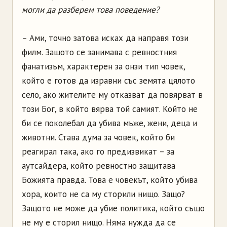
могли да разберем това поведение?
– Ами, точно затова исках да направя този
филм. Защото се занимава с ревностния
фанатизъм, характерен за онзи тип човек,
който е готов да изравни със земята цялото
село, ако жителите му отказват да повярват в
този Бог, в който вярва той самият. Който не
би се поколебал да убива мъже, жени, деца и
животни. Става дума за човек, който би
реагирал така, ако го предизвикат – за
аутсайдера, който ревностно защитава
Божията правда. Това е човекът, който убива
хора, които не са му сторили нищо. Защо?
Защото не може да убие политика, който също
не му е сторил нищо. Няма нужда да се