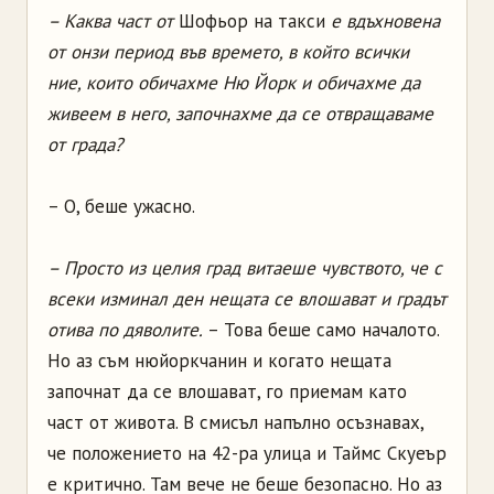
– Каква част от
Шофьор на такси
е вдъхновена
от онзи период във времето, в който всички
ние, които обичахме Ню Йорк и обичахме да
живеем в него, започнахме да се отвращаваме
от града?
– О, беше ужасно.
– Просто из целия град витаеше чувството, че с
всеки изминал ден нещата се влошават и градът
отива по дяволите.
– Това беше само началото.
Но аз съм нюйоркчанин и когато нещата
започнат да се влошават, го приемам като
част от живота. В смисъл напълно осъзнавах,
че положението на 42-ра улица и Таймс Скуеър
е критично. Там вече не беше безопасно. Но аз