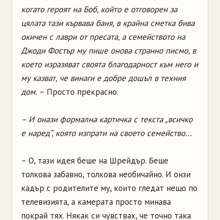
когато героят на Боб, който е отговорен за
цялата тази кървава баня, в крайна сметка бива
окичен с лаври от пресата, а семейството на
Джоди Фостър му пише онова странно писмо, в
което изразяват своята благодарност към него и
му казват, че винаги е добре дошъл в техния
дом.
– Просто прекрасно.
– И онази формална картичка с текста „всичко
е наред“, която изпрати на своето семейство...
– О, тази идея беше на Шрейдър. Беше
толкова забавно, толкова необичайно. И онзи
кадър с родителите му, които гледат нещо по
телевизията, а камерата просто минава
покрай тях. Някак си чувствах, че точно така