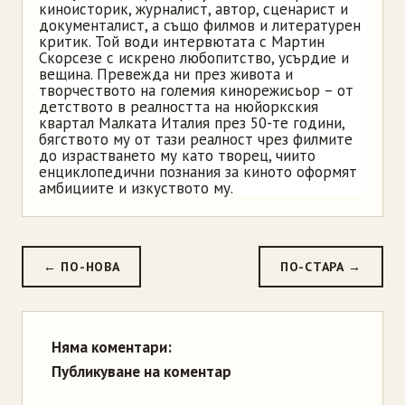
киноисторик, журналист, автор, сценарист и
документалист, а също филмов и литературен
критик. Той води интервютата с Мартин
Скорсезе с искрено любопитство, усърдие и
вещина. Превежда ни през живота и
творчеството на големия кинорежисьор – от
детството в реалността на нюйоркския
квартал Малката Италия през 50-те години,
бягството му от тази реалност чрез филмите
до израстването му като творец, чиито
енциклопедични познания за киното оформят
амбициите и изкуството му.
← ПО-НОВА
ПО-СТАРА →
Няма коментари:
Публикуване на коментар