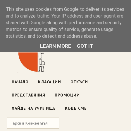
Книжен ъгъл
This site uses cookies from Google to deliver its services
and to analyze traffic. Your IP address and user-agent are
shared with Google along with performance and security
Блог на книжарницата — класации, откъси, нови книги
metrics to ensure quality of service, generate usage
ул. „Оборище" 117, София
· пон–пет 10:00–19:00 ·
statistics, and to detect and address abuse.
събота 10:00–16:00
LEARN MORE
GOT IT
НАЧАЛО
КЛАСАЦИИ
ОТКЪСИ
ПРЕДСТАВЯНИЯ
ПРОМОЦИИ
ХАЙДЕ НА УЧИЛИЩЕ
КЪДЕ СМЕ