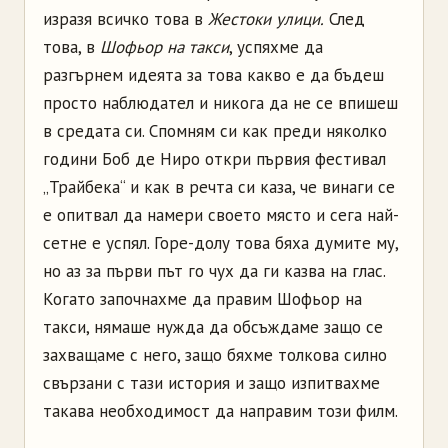
изразя всичко това в
Жестоки улици.
След
това, в
Шофьор на такси
, успяхме да
разгърнем идеята за това какво е да бъдеш
просто наблюдател и никога да не се впишеш
в средата си. Спомням си как преди няколко
години Боб де Ниро откри първия фестивал
„Трайбека“ и как в речта си каза, че винаги се
е опитвал да намери своето място и сега най-
сетне е успял. Горе-долу това бяха думите му,
но аз за първи път го чух да ги казва на глас.
Когато започнахме да правим Шофьор на
такси, нямаше нужда да обсъждаме защо се
захващаме с него, защо бяхме толкова силно
свързани с тази история и защо изпитвахме
такава необходимост да направим този филм.