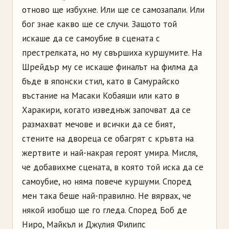
отново ще избухне. Или ще се самозапали. Или
бог знае какво ще се случи. Защото той
искаше да се самоубие в сцената с
престрелката, но му свършиха куршумите. На
Шрейдър му се искаше финалът на филма да
бъде в японски стил, като в Самурайско
въстание на Масаки Кобаяши или като в
Харакири, когато изведнъж започват да се
размахват мечове и всички да се бият,
стените на двореца се обагрят с кръвта на
жертвите и най-накрая героят умира. Мисля,
че добавихме сцената, в която той иска да се
самоубие, но няма повече куршуми. Според
мен така беше най-правилно. Не вярвах, че
някой изобщо ще го гледа. Според Боб де
Ниро, Майкъл и Джулия Филипс