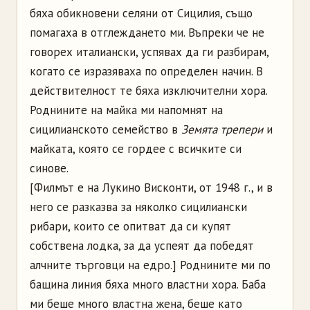
бяха обикновени селяни от Сицилия, също
помагаха в отглеждането ми. Въпреки че не
говорех италиански, успявах да ги разбирам,
когато се изразяваха по определен начин. В
действителност те бяха изключителни хора.
Роднините на майка ми напомнят на
сицилианското семейство в
Земята трепери
и
майката, която се гордее с всичките си
синове.
[Филмът е на Лукино Висконти, от 1948 г., и в
него се разказва за няколко сицилиански
рибари, които се опитват да си купят
собствена лодка, за да успеят да победят
алчните търговци на едро.] Роднините ми по
бащина линия бяха много властни хора. Баба
ми беше много властна жена, беше като