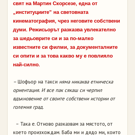
свят на Мартин Скорсезе, една от
„институциите” на световната
кинематография, чрез неговите собствени
думи. Режисьорът разказва увлекателно
за шедьоврите си и за по-малко
известните си филми, за документалните
си опити и за това какво му е повлияло
най-силно.
–
Шофьор на такси
няма никаква етническа
ориентация. И все пак сякаш си черпил
вдъхновение от своите собствени истории от
големия град.
– Така е. Отново разказвам за мястото, от
което произхождам. Баба ми и дядо ми, които