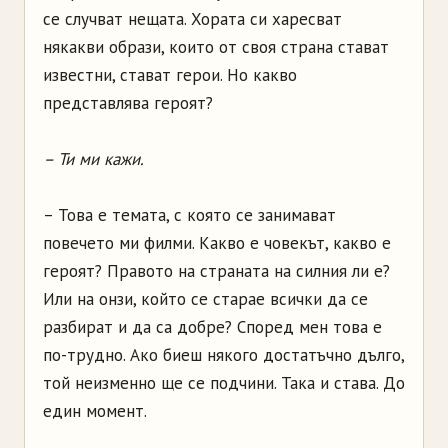
се случват нещата. Хората си харесват
някакви образи, които от своя страна стават
известни, стават герои. Но какво
представлява героят?
– Ти ми кажи.
– Това е темата, с която се занимават
повечето ми филми. Какво е човекът, какво е
героят? Правото на страната на силния ли е?
Или на онзи, който се старае всички да се
разбират и да са добре? Според мен това е
по-трудно. Ако биеш някого достатъчно дълго,
той неизменно ще се подчини. Така и става. До
един момент.