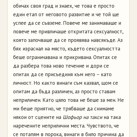
обичах своя град и знаех, че това е просто
един етап от неговото развитие и че той ще
успее да се съвземе. Повече ме занимаваше и
повече ме привличаше откритата сексуалност,
която започваше да се проявява навсякъде. Аз
бях израснал на място, където сексуалността
беше ограничавана и прикривана. Опитах се
да разбера това ново течение и дори се
опитах да се присъединя към него – като
личност. Но както винаги съм казвал, щом се
опитам да бъда различен, аз просто ставам
неприличен. Като цяло това не беше за мен. Не
ми беше приятно, че трябваше да снимаме
някои от сцените на
Шофьор на такси
на така
наречените неприлични места. Чувството, че
се потапям в порока, винаги в било причина да