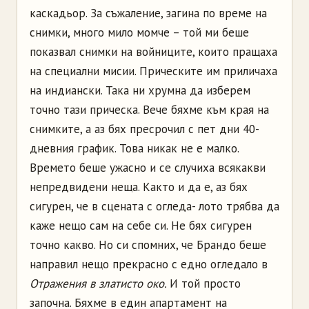
каскадьор. За съжаление, загина по време на
снимки, много мило момче – той ми беше
показвал снимки на войниците, които пращаха
на специални мисии. Прическите им приличаха
на индиански. Така ни хрумна да изберем
точно тази прическа. Вече бяхме към края на
снимките, а аз бях пресрочил с пет дни 40-
дневния график. Това никак не е малко.
Времето беше ужасно и се случиха всякакви
непредвидени неща. Както и да е, аз бях
сигурен, че в сцената с огледа- лото трябва да
каже нещо сам на себе си. Не бях сигурен
точно какво. Но си спомних, че Брандо беше
направил нещо прекрасно с едно огледало в
Отражения в златисто око.
И той просто
започна. Бяхме в един апартамент на