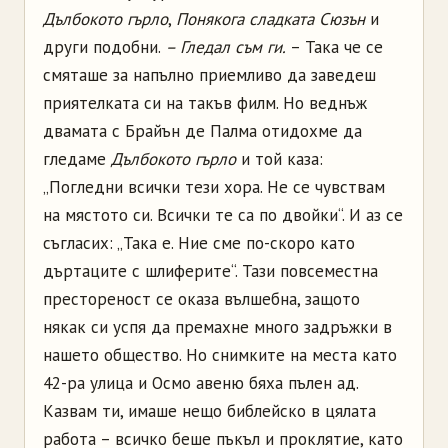
Дълбокото гърло
,
Понякога сладката Сюзън
и
други подобни.
– Гледал съм ги.
– Така че се
смяташе за напълно приемливо да заведеш
приятелката си на такъв филм. Но веднъж
двамата с Брайън де Палма отидохме да
гледаме
Дълбокото гърло
и той каза:
„Погледни всички тези хора. Не се чувствам
на мястото си. Всички те са по двойки“. И аз се
съгласих: „Така е. Ние сме по-скоро като
дъртаците с шлиферите“. Тази повсеместна
престореност се оказа вълшебна, защото
някак си успя да премахне много задръжки в
нашето общество. Но снимките на места като
42-ра улица и Осмо авеню бяха пълен ад.
Казвам ти, имаше нещо библейско в цялата
работа – всичко беше пъкъл и проклятие, като