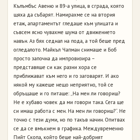
Кълъмбъс Авеню и 89-а улица, в сграда, която
щяха да събарят. Намирахме се на втория
етаж, апартаментът гледаше към улицата и
съвсем ясно чувахме шума от движението
навън. Аз бях седнал на пода, а той беше пред
огледалото. Майкъл Чапман снимаше и Боб
просто започна да импровизира –
представяше си как разни хора се
приближават към него и го заговарят. И ако
някой му кажеше нещо неприятно, той се
обръщаше и го питаше: „На мен ли говориш?
Не е хубаво човек да ми говори така. Сега ще
си имаш работа с мен. На мен ли говориш?“. Не
точно с тези думи, но по такъв начин. Опитвах
се да се вмъкнем в графика. Междувременно
Пийт Скопа, който беше най-добрият