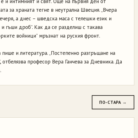
е и интимният й свят. Още на първия ден от
гата за храната тегне в неутрална Швеция. „Вчера
ечеря, а днес – шведска маса с телешки език и
 и гъши дроб”. Как да се разделиш с такава
орките войници” мръзнат на руския фронт.
 пише и литература. „Постепенно разгръщане на
, отбелязва професор Вера Ганчева за Дневника. Да
.
ПО-СТАРА →