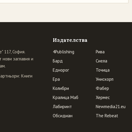
Издателства
" 117, София.
4Publishing
Рива
 нови заглавия и
Бард
Сиела
ам.
Еднорог
Точица
Партньори:
Книги
Ера
Унискорп
Колибри
Фабер
Кралица Маб
Хермес
Лабиринт
Newmedia21.eu
Обсидиан
The Rebeat