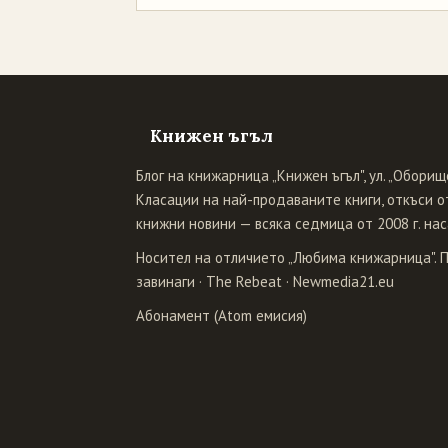
Книжен ъгъл
Блог на книжарница „Книжен ъгъл", ул. „Оборище
Класации на най-продаваните книги, откъси от
книжни новини — всяка седмица от 2008 г. нас
Носител на отличието „Любима книжарница". 
завинаги
·
The Rebeat
·
Newmedia21.eu
Абонамент (Atom емисия)