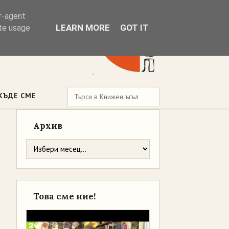
er-agent
LEARN MORE
GOT IT
ate usage
КЪДЕ СМЕ
Архив
Това сме ние!