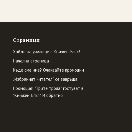
Страници
Хайде на училище с Книжен Ъгъл!
Начална страница
Къде сме ние? Очаквайте промоции
„Избраният читател” се завръща
Промоция! "Трите трола" гостуват в
"Книжен Ъгъл". И обратно