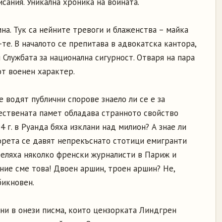
сания. Уникална хроника на войната.
на. Тук са нейните тревоги и блаженства – майка
-те. В началото се препитава в адвокатска кантора,
 Службата за национална сигурност. Отваря на пара
от военен характер.
е водят публични спорове знаело ли се е за
ествената памет обладава странното свойство
94 г. в Руанда бяха изклани над милион? А знае ли
морета се давят непрекъснато стотици емигранти
треляха няколко френски журналисти в Париж и
ние сме това! Двоен аршин, троен аршин? Не,
бикновен.
ни в онези писма, които цензорката Линдгрен