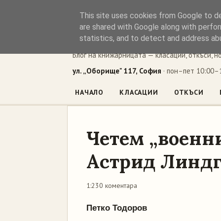
This site uses cookies from Google to del
Книжен ъг
are shared with Google along with perfor
statistics, and to detect and address ab
Блог на книжарницата — класации, откъси, н
ул. „Оборище" 117, София
· пон–пет 10:00–1
НАЧАЛО
КЛАСАЦИИ
ОТКЪСИ
Четем „военн
Астрид Линд
1:23
0 коментара
Петко Тодоров