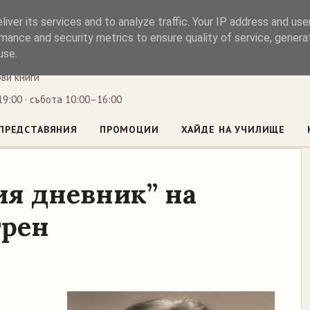
iver its services and to analyze traffic. Your IP address and us
ъл
mance and security metrics to ensure quality of service, gener
use.
ови книги
9:00 · събота 10:00–16:00
ПРЕДСТАВЯНИЯ
ПРОМОЦИИ
ХАЙДЕ НА УЧИЛИЩЕ
ия дневник” на
грен