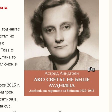
рата
в годините
етът не
 е
 Това е
 така го
иключен в
ез 2013 г.
индгрен
иентира в
ла със