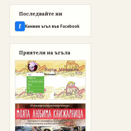
Последвайте ни
f
Книжен ъгъл във Facebook
Приятели на ъгъла