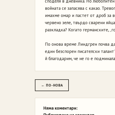
споделя в дневника. Но любопитен 
войната се запасява с какао. Трево
имахме омар и пастет от дроб за в
червено зеле, твърдо сварени яйца
разкладка? Когато германските, „г
По онова време Линдгрен почва да
един безспорен писателски талант”
й благодарим, че не го е подминала
← ПО-НОВА
Няма коментари: