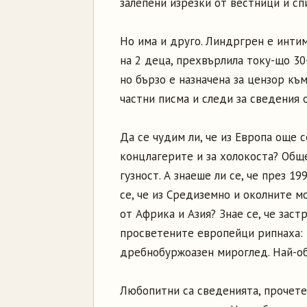
залепени изрезки от вестници и спи
Но има и друго. Линдргрен е интим
на 2 деца, прехвърлила току-що 30
но бързо е назначена за цензор към
частни писма и следи за сведения 
Да се чудим ли, че из Европа още с
концлагерите и за холокоста? Общ
гузност. А знаеше ли се, че през 19
се, че из Средиземно и околните 
от Африка и Азия? Знае се, че зас
просветените европейци рипнаха: 
дребнобуржоазен мироглед. Най-о
Любопитни са сведенията, прочете