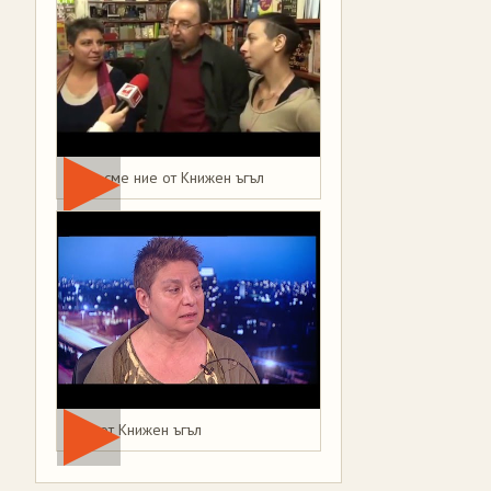
Това сме ние от Книжен ъгъл
Мая от Книжен ъгъл