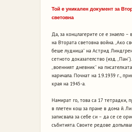
Той е уникален документ за Вто
световна
Да, за концлагерите се е знаело – 
на Втората световна война. „Ако св
беше лудница” на Астрид Линдгрен
сетното доказателство (изд. „Пан”).
„военният дневник” на писателката,
наричала. Почнат на 1.9.1939 г., пр
края на 1945-а.
Намират го, това са 17 тетрадки, пр
в плетен кош за пране в дома й. Л
записвала за себе си – да се се ор
събитията. Своите редове допълва