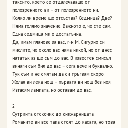
таксито, което се отдалечаваше от
полезрението ви – от полезрението ни.
Колко ли време ще отсъства? Седмица? Две?
Няма голямо значение. Важното е, че сте сам.
Една седмица ми е достатъчна.
Да, имам планове за вас, г-н М. Сигурно си
мислите, че около вас няма никой, но от днес
нататък аз ще съм до вас. В известен смисъл
винаги съм бил до вас – сега вече и буквално.
Тук съм и не смятам да си тръгвам скоро.
Желая ви лека нощ – първата ви нощ без нея.
Изгасям лампата, но оставам до вас.
2
Сутринта отскочих до книжарницата.
Романите ви все така стоят до касата, но това