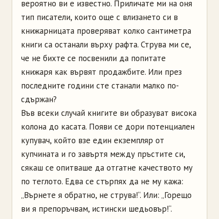
вероятно ви е известно. Приличате ми на оня
тип писатели, които още с влизането си в
книжарницата проверяват колко сантиметра
книги са останали върху рафта. Струва ми се,
че не бихте се посвенили да попитате
книжаря как вървят продажбите. Или през
последните години сте станали малко по-
сдържан?
Във всеки случай книгите ви образуват висока
колона до касата. Появи се дори потенциален
купувач, който взе един екземпляр от
купчината и го завъртя между пръстите си,
сякаш се опитваше да отгатне качеството му
по теглото. Едва се стърпях да не му кажа:
„Върнете я обратно, не струва!“. Или: „Горещо
ви я препоръчвам, истински шедьовър!“.