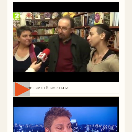
Това сме ние от Книжен ъгъл