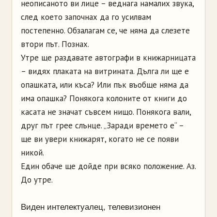
неописаното ви лице – веднага намалих звука,
след което започнах да го усилвам
постепенно. Обзалагам се, че няма да слезете
втори път. Познах.
Утре ще раздавате автографи в книжарницата
– видях плаката на витрината. Дълга ли ще е
опашката, или къса? Или пък въобще няма да
има опашка? Понякога колоните от книги до
касата не значат съвсем нищо. Понякога вали,
друг път грее слънце. „Заради времето е“ –
ще ви увери книжарят, когато не се появи
никой.
Един обаче ще дойде при всяко положение. Аз.
До утре.
Виден интелектуалец, телевизионен