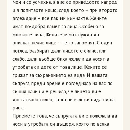
мен и се усмихна, а вие се приведохте напред
и я попитахте нещо, след което – при второто
вглеждане – все пак ми кимнахте. Жените
имат по-добра памет за лица. Особено за
мъжките лица. Жените нямат нужда да
описват нечие лице – те го запомнят. С един
поглед разбират дали лицето е силно, или
слабо, дали въобще биха желали да носят в
утробата си дете от това лице. Жените се
грижат за съхранението на вида. И вашата
съпруга преди време е погледнала на вас по
същия начин и е решила, че лицето ви е
достатъчно силно, за да не изложи вида ни на
риск.
Приемете това, че съпругата ви е пожелала да
носи в утробата си дъщеря, която по всяка