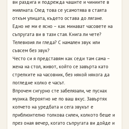
ви раздига и подрежда чашите и чиниите в
миялната. След това се усамотява в стаята
откъм улицата, където остава до лягане.
Едно не ми е ясно – как минават часовете на
съпругата ви в тази стая. Книга ли чете?
Телевизия ли гледа? С намален звук или
съвсем без звук?
Често си я представям как седи там сама –
жена на стол, живот, който се завърта като
стрелките на часовник, без някой някога да
погледне колко е часът.
Впрочем сигурно сте забелязали, че пуснах
музика. Вероятно не по ваш вкус. Завъртях
копчето на уредбата и сега звукът е
приблизително толкова силен, колкото беше и
през оная вечер, когато съпругата ви дойде и