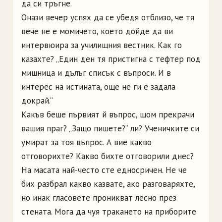
да си тръгне.
Онази вечер успях да се убедя отблизо, че тя
вече не е момичето, което дойде да ви
интервюира за училищния вестник. Как го
казахте? „Един ден тя пристигна с тефтер под
мишница и дълъг списък с въпроси. И в
интерес на истината, още не ги е задала
докрай.“
Какъв беше първият й въпрос, щом прекрачи
вашия праг? „Защо пишете?“ ли? Ученичките си
умират за тоя въпрос. А вие какво
отговорихте? Какво бихте отговорили днес?
На масата най-често сте едносричен. Не че
бих разбрал какво казвате, ако разговаряхте,
но инак гласовете проникват лесно през
стената. Мога да чуя тракането на приборите