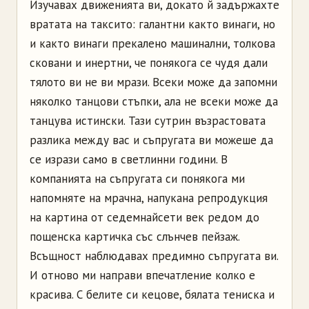
Изучавах движенията ви, докато й задържахте
вратата на таксито: галантни както винаги, но
и както винаги прекалено машинални, толкова
сковани и инертни, че понякога се чудя дали
тялото ви не ви мрази. Всеки може да запомни
няколко танцови стъпки, ала не всеки може да
танцува истински. Тази сутрин възрастовата
разлика между вас и съпругата ви можеше да
се изрази само в светлинни години. В
компанията на съпругата си понякога ми
напомняте на мрачна, напукана репродукция
на картина от седемнайсети век редом до
пощенска картичка със слънчев пейзаж.
Всъщност наблюдавах предимно съпругата ви.
И отново ми направи впечатление колко е
красива. С белите си кецове, бялата тениска и