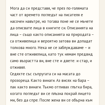
Мога да си представя, че през по-голямата
част от времето погледът на писателя е
насочен навътре, но тогава поне не се мъчете
да описвате лица в книгите си. Описанията на
лица – също както описанията на природата –
са отживелица и вероятно затова ви допадат
толкова много. Нека не се заблуждаваме – и
вие сте отживелица, като тук нямам предвид
само възрастта ви, вие сте и двете: и стар, и
отживял.
Седяхте със съпругата си на масата до
прозореца. Както винаги. Аз висях на бара –
пак както винаги. Тъкмо отпивах глътка бира,
когато погледът ви се плъзна покрай лицето
ми, без да спре. После жена ви се обърна към