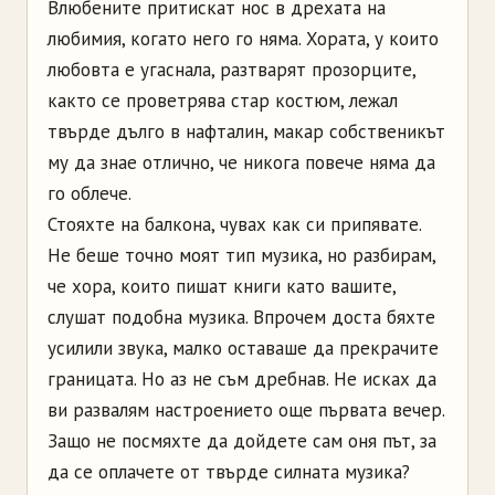
Влюбените притискат нос в дрехата на
любимия, когато него го няма. Хората, у които
любовта е угаснала, разтварят прозорците,
както се проветрява стар костюм, лежал
твърде дълго в нафталин, макар собственикът
му да знае отлично, че никога повече няма да
го облече.
Стояхте на балкона, чувах как си припявате.
Не беше точно моят тип музика, но разбирам,
че хора, които пишат книги като вашите,
слушат подобна музика. Впрочем доста бяхте
усилили звука, малко оставаше да прекрачите
границата. Но аз не съм дребнав. Не исках да
ви развалям настроението още първата вечер.
Защо не посмяхте да дойдете сам оня път, за
да се оплачете от твърде силната музика?