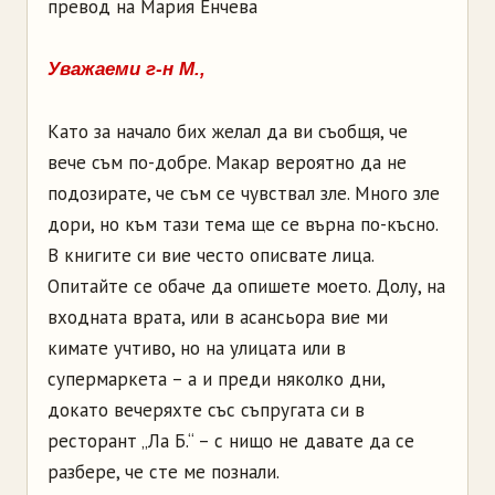
превод на Мария Енчева
Уважаеми г-н М.,
Като за начало бих желал да ви съобщя, че
вече съм по-добре. Макар вероятно да не
подозирате, че съм се чувствал зле. Много зле
дори, но към тази тема ще се върна по-късно.
В книгите си вие често описвате лица.
Опитайте се обаче да опишете моето. Долу, на
входната врата, или в асансьора вие ми
кимате учтиво, но на улицата или в
супермаркета – а и преди няколко дни,
докато вечеряхте със съпругата си в
ресторант „Ла Б.“ – с нищо не давате да се
разбере, че сте ме познали.