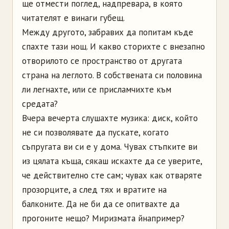
ще отмести поглед, надпревара, в която
читателят е винаги губещ.
Между другото, забравих да попитам къде
спахте тази нощ. И какво сторихте с внезапно
отворилото се пространство от другата
страна на леглото. В собствената си половина
ли легнахте, или се присламчихте към
средата?
Вчера вечерта слушахте музика: диск, който
не си позволявате да пускате, когато
съпругата ви си е у дома. Чувах стъпките ви
из цялата къща, сякаш искахте да се уверите,
че действително сте сам; чувах как отваряте
прозорците, а след тях и вратите на
балконите. Да не би да се опитвахте да
прогоните нещо? Миризмата йнапример?