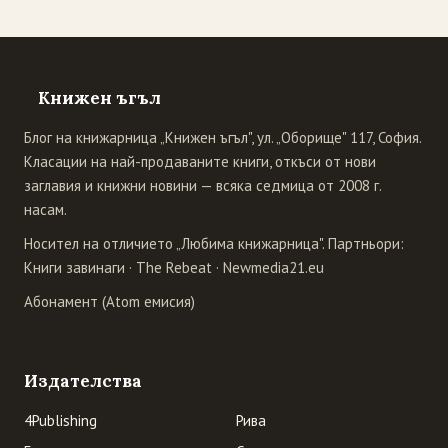
Книжен ъгъл
Блог на книжарница „Книжен ъгъл", ул. „Оборище" 117, София.
Класации на най-продаваните книги, откъси от нови
заглавия и книжни новини — всяка седмица от 2008 г.
насам.
Носител на отличието „Любима книжарница". Партньори:
Книги завинаги
·
The Rebeat
·
Newmedia21.eu
Абонамент (Atom емисия)
Издателства
4Publishing
Рива