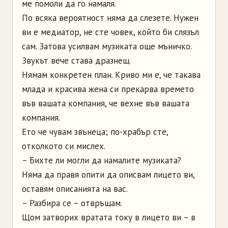
ме помоли да го намаля.
По всяка вероятност няма да слезете. Нужен
ви е медиатор, не сте човек, който би слязъл
сам. Затова усилвам музиката още мъничко.
Звукът вече става дразнещ.
Нямам конкретен план. Криво ми е, че такава
млада и красива жена си прекарва времето
във вашата компания, че вехне във вашата
компания.
Ето че чувам звънеца; по-храбър сте,
отколкото си мислех.
– Бихте ли могли да намалите музиката?
Няма да правя опити да описвам лицето ви,
оставям описанията на вас.
– Разбира се – отвръщам.
Щом затворих вратата току в лицето ви – в