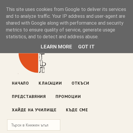
Книжен ъгъл
This site uses cookies from Google to deliver its services
and to analyze traffic. Your IP address and user-agent are
shared with Google along with performance and security
Блог на книжарницата — класации, откъси, нови книги
metrics to ensure quality of service, generate usage
ул. „Оборище" 117, София
· пон–пет 10:00–19:00 ·
statistics, and to detect and address abuse.
събота 10:00–16:00
LEARN MORE
GOT IT
НАЧАЛО
КЛАСАЦИИ
ОТКЪСИ
ПРЕДСТАВЯНИЯ
ПРОМОЦИИ
ХАЙДЕ НА УЧИЛИЩЕ
КЪДЕ СМЕ