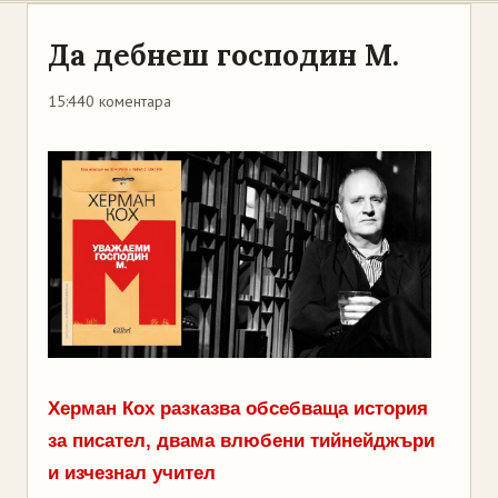
Да дебнеш господин М.
15:44
0 коментара
Херман Кох разказва обсебваща история
за писател, двама влюбени тийнейджъри
и изчезнал учител