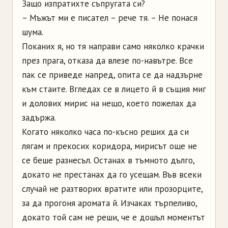
Защо изпратихте съпругата си?
– Мъжът ми е писател – рече тя. – Не понася
шума.
Поканих я, но тя направи само няколко крачки
през прага, отказа да влезе по-навътре. Все
пак се приведе напред, опита се да надзърне
към стаите. Вгледах се в лицето й в същия миг
и долових мирис на нещо, което пожелах да
задържа.
Когато няколко часа по-късно реших да си
лягам и прекосих коридора, мирисът още не
се беше разнесъл. Останах в тъмното дълго,
докато не престанах да го усещам. Във всеки
случай не разтворих вратите или прозорците,
за да прогоня аромата й. Изчаках търпеливо,
докато той сам не реши, че е дошъл моментът