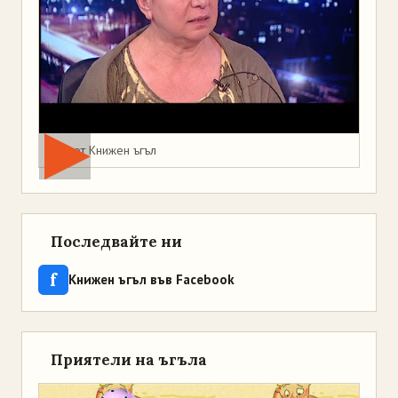
Мая от Книжен ъгъл
Последвайте ни
f
Книжен ъгъл във Facebook
Приятели на ъгъла