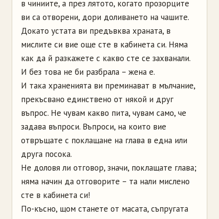
в чиниите, а през лятото, когато прозорците
ви са отворени, дори доливането на чашите.
Докато устата ви предъвква храната, в
мислите си вие още сте в кабинета си. Няма
как да й разкажете с какво сте се захванали.
И без това не би разбрала – жена е.
И така храненията ви преминават в мълчание,
прекъсвано единствено от някой и друг
въпрос. Не чувам какво пита, чувам само, че
задава въпроси. Въпроси, на които вие
отвръщате с поклащане на глава в една или
друга посока.
Не доловя ли отговор, значи, поклащате глава;
няма начин да отговорите – та нали мислено
сте в кабинета си!
По-късно, щом станете от масата, съпругата