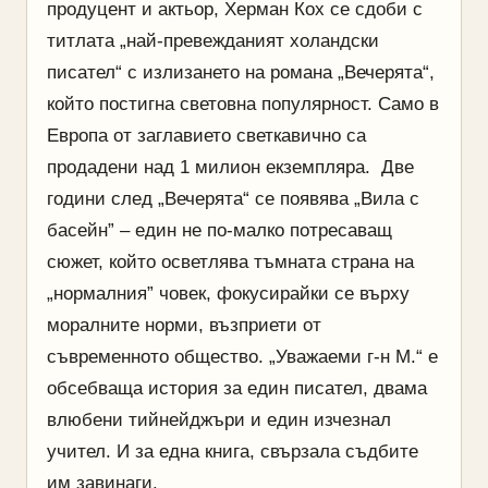
продуцент и актьор, Херман Кох се сдоби с
титлата „най-превежданият холандски
писател“ с излизането на романа „Вечерята“,
който постигна световна популярност. Само в
Европа от заглавието светкавично са
продадени над 1 милион екземпляра. Две
години след „Вечерята“ се появява „Вила с
басейн” – един не по-малко потресаващ
сюжет, който осветлява тъмната страна на
„нормалния” човек, фокусирайки се върху
моралните норми, възприети от
съвременното общество. „Уважаеми г-н М.“ е
обсебваща история за един писател, двама
влюбени тийнейджъри и един изчезнал
учител. И за една книга, свързала съдбите
им завинаги.