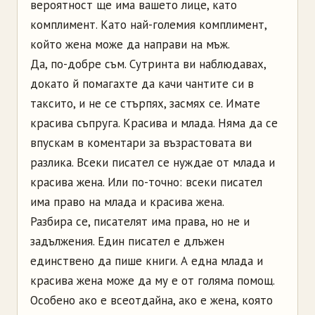
вероятност ще има вашето лице, като
комплимент. Като най-големия комплимент,
който жена може да направи на мъж.
Да, по-добре съм. Сутринта ви наблюдавах,
докато й помагахте да качи чантите си в
таксито, и не се стърпях, засмях се. Имате
красива съпруга. Красива и млада. Няма да се
впускам в коментари за възрастовата ви
разлика. Всеки писател се нуждае от млада и
красива жена. Или по-точно: всеки писател
има право на млада и красива жена.
Разбира се, писателят има права, но не и
задължения. Един писател е длъжен
единствено да пише книги. А една млада и
красива жена може да му е от голяма помощ.
Особено ако е всеотдайна, ако е жена, която