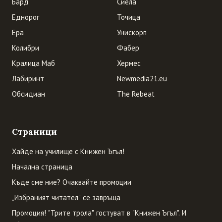
Бард
Сиела
Еднорог
Точица
Ера
Унискорп
Колибри
Фабер
Кралица Маб
Хермес
Лабиринт
Newmedia21.eu
Обсидиан
The Rebeat
Страници
Хайде на училище с Книжен Ъгъл!
Начална страница
Къде сме ние? Очаквайте промоции
„Избраният читател” се завръща
Промоция! "Трите трола" гостуват в "Книжен Ъгъл". И