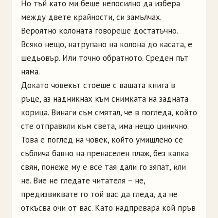
Но тъй като ми беше непосилно да избера
между двете крайности, си замълчах.
Вероятно колоната говореше достатъчно.
Всяко нещо, натрупано на колона до касата, е
шедьовър. Или точно обратното. Среден път
няма.
Докато човекът стоеше с вашата книга в
ръце, аз надникнах към снимката на задната
корица. Винаги съм смятал, че в погледа, който
сте отправили към света, има нещо цинично.
Това е поглед на човек, който умишлено се
съблича бавно на пренаселен плаж, без капка
свян, понеже му е все тая дали го зяпат, или
не. Вие не гледате читателя – не,
предизвиквате го той вас да гледа, да не
откъсва очи от вас. Като надпревара кой пръв