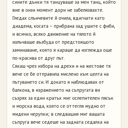
сините дънки тя танцуваше за мен танц, който
вие в онзи момент дори не забелязвахте.
Гледах слънчевите й очила, вдигнати като
диадема, косата – прибрана зад ушите с фиби,
и всичко, всяко движение на тялото й
излъчваше възбуда от предстоящото
заминаване, която я караше да изглежда още
по-красива от друг път.
Сякаш чрез избора на дрехи и на жестове тя
вече се бе отправила мислено към целта на
пътуването си. И докато я наблюдавах от
балкона, в изражението на съпругата ви
съзрях за един кратък миг ослепителен пясък
и морска вода, която се оттегля мудно от
мидени черупки; в следващия миг вашата
съпруга вече седеше на задната седалка на