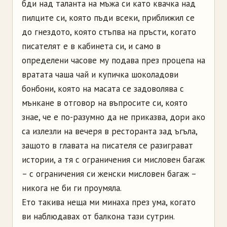
бди над таланта на мъжа си като квачка над
пилците си, която пъди всеки, приближил се
до гнездото, която стъпва на пръсти, когато
писателят е в кабинета си, и само в
определени часове му подава през процепа на
вратата чаша чай и купичка шоколадови
бонбони, която на масата се задоволява с
мънкане в отговор на въпросите си, която
знае, че е по-разумно да не приказва, дори ако
са излезли на вечеря в ресторанта зад ъгъла,
защото в главата на писателя се разиграват
истории, а тя с ограничения си мисловен багаж
– с ограничения си женски мисловен багаж –
никога не би ги проумяла.
Ето такива неща ми минаха през ума, когато
ви наблюдавах от балкона тази сутрин.