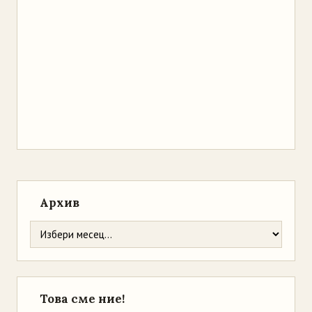
Архив
Това сме ние!