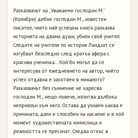
Разказвачът на „Уважаеми господин М.“
(Колибри) дебне господин М., известен
писател, чиято най-успешна книга разказва
историята на двама души, убили свой учител.
Следите на учителя по история Ландзат се
изгубват безследно след кратка афера с
красива ученичка... Кой би могъл да се
интересува от ежедневието на автор, чийто
успех отдавна е закотвен в миналото?
Разказвачът без съмнение не харесва
господин М., нещо повече, изпитва дълбока
неприязън към него. Остава да узнаем каква е
причината, дали е способен на насилие и в кой
момент художествената измислица и
реалността се пресичат. Следва откъс в