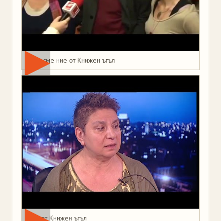
Това сме ние от Книжен ъгъл
Мая от Книжен ъгъл