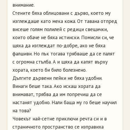
внимание.
Стените бяха облицовани с дърво, което му
изглеждаше като мека кожа. От тавана отпред
висеше голям полилей с редици свещички,
които обаче не бяха истински. Помисли си, че
щяха да изглеждат по-добре, ако не бяха
фалшиви. Но пък тогава трябваше да се палят
с огромна стълба. А и щяха да капят върху
хората, което би било болезнено.
Дългите дървени пейки не бяха удобни.
Винаги беше така. Ако искаш хората да
внимават, трябва да им попречиш да се
настанят удобно. Нали баща му го беше научил
на това?
Човекът най-сетне приключи речта си и в
страничното пространство се изправиха