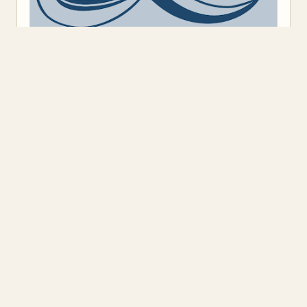
Предоставено от
Blogger
.
Класация
(9)
Откъс
(11)
Представяне
(16)
Промоция
(1)
Книжен ъгъл
Блог на книжарница „Книжен ъгъл", ул. „Оборище" 117, София.
Класации на най-продаваните книги, откъси от нови