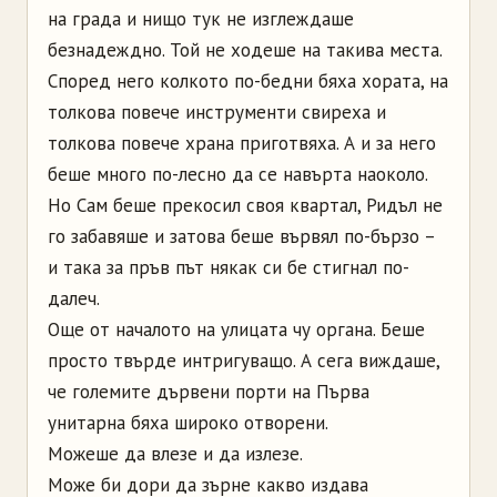
на града и нищо тук не изглеждаше
безнадеждно. Той не ходеше на такива места.
Според него колкото по-бедни бяха хората, на
толкова повече инструменти свиреха и
толкова повече храна приготвяха. А и за него
беше много по-лесно да се навърта наоколо.
Но Сам беше прекосил своя квартал, Ридъл не
го забавяше и затова беше вървял по-бързо –
и така за пръв път някак си бе стигнал по-
далеч.
Още от началото на улицата чу органа. Беше
просто твърде интригуващо. А сега виждаше,
че големите дървени порти на Първа
унитарна бяха широко отворени.
Можеше да влезе и да излезе.
Може би дори да зърне какво издава