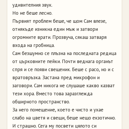
удивителния звук.
Но не беше лесно.
Първият проблем беше, че щом Сам влезе,
отнякъде изникна един мъж и затвори
огромните врати. Прозвуча, сякаш затваря
входа на гробница.
Сам безшумно се плъзна на последната редица
от църковните пейки. Почти веднага органът
спря и се появи свещеник. Беше с расо, но и с
вратовръзка. Застана пред микрофон и
заговори. Сам никога не слушаше какво казват
тези хора. Вместо това заразглежда
обширното пространство.
За него помещение, което е чисто и ухае
слабо на цветя и свещи, беше нещо екзотично.
И страшно. Сега му посвети цялото си