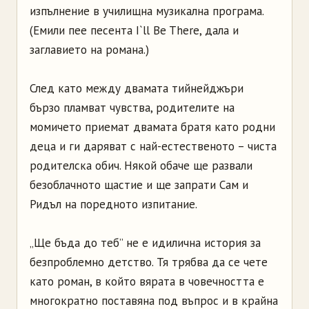
изпълнение в училищна музикална програма.
(Емили пее песента I`ll Be There, дала и
заглавието на романа.)
След като между двамата тийнейджъри
бързо пламват чувства, родителите на
момичето приемат двамата братя като родни
деца и ги даряват с най-естественото – чиста
родителска обич. Някой обаче ще развали
безоблачното щастие и ще запрати Сам и
Ридъл на поредното изпитание.
„Ще бъда до теб” не е идилична история за
безпроблемно детство. Тя трябва да се чете
като роман, в който вярата в човечността е
многократно поставяна под въпрос и в крайна