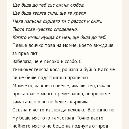
Ще бъда до теб със силна любов.
Ще бъда твоята сила, ще те крепя.
Нека изпълня сърцето ти с радост и смях.
Търся това чувство споделено.
Когато имаш нужда от мен, ще бъда до теб.
Пееше всичко това на момче, което виждаше
за пръв път.
Забеляза, че е високо и слабо. С
тъмнокестенява коса, рошава и буйна. Като че
ли не беше подстригана правилно.
Момчето, на което пееше, имаше тен, сякаш
прекарваше много време навън, въпреки че
зимата все още не беше свършила.
Осъзна и че то изглежда неловко. Все едно не
му беше мястото там, отзад. Точно както
нейното място не беше на подиума отпред.