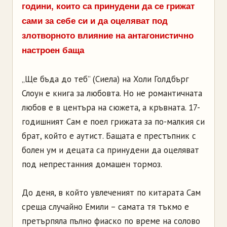
години, които са принудени да се грижат
сами за себе си и да оцеляват под
злотворното влияние на антагонистично
настроен баща
„Ще бъда до теб” (Сиела) на Холи Голдбърг
Слоун е книга за любовта. Но не романтичната
любов е в центъра на сюжета, а кръвната. 17-
годишният Сам е поел грижата за по-малкия си
брат, който е аутист. Бащата е престъпник с
болен ум и децата са принудени да оцеляват
под непрестанния домашен тормоз.
До деня, в който увлеченият по китарата Сам
среща случайно Емили – самата тя тъкмо е
претърпяла пълно фиаско по време на солово