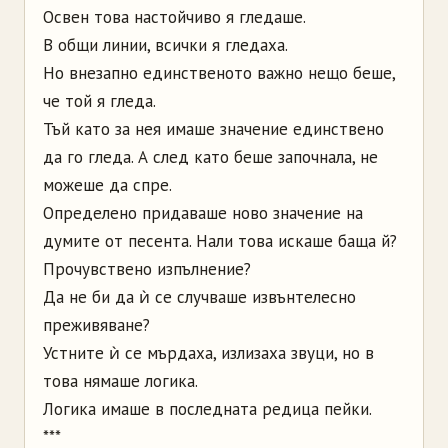
Освен това настойчиво я гледаше.
В общи линии, всички я гледаха.
Но внезапно единственото важно нещо беше,
че той я гледа.
Тъй като за нея имаше значение единствено
да го гледа. А след като беше започнала, не
можеше да спре.
Определено придаваше ново значение на
думите от песента. Нали това искаше баща й?
Прочувствено изпълнение?
Да не би да ѝ се случваше извънтелесно
преживяване?
Устните ѝ се мърдаха, излизаха звуци, но в
това нямаше логика.
Логика имаше в последната редица пейки.
***