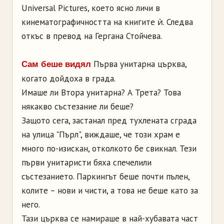
Universal Pictures, което ясно личи в
кинематографичността на книгите ѝ. Следва
откъс в превод на Гергана Стойчева.
Първа унитарна църква,
Сам беше видял
когато дойдоха в града.
Имаше ли Втора унитарна? А Трета? Това
някакво състезание ли беше?
Защото сега, застанал пред тухлената сграда
на улица "Пърл", виждаше, че този храм е
много по-изискан, отколкото бе свикнал. Тези
първи унитаристи бяха спечелили
състезанието. Паркингът беше почти пълен,
колите – нови и чисти, а това не беше като за
него.
Тази църква се намираше в най-хубавата част