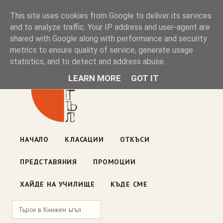
Книжен ъгъл
This site uses cookies from Google to deliver its services
and to analyze traffic. Your IP address and user-agent are
shared with Google along with performance and security
Блог на книжарницата — класации, откъси, нови книги
metrics to ensure quality of service, generate usage
ул. „Оборище" 117, София
· пон–пет 10:00–19:00 ·
statistics, and to detect and address abuse.
събота 10:00–16:00
LEARN MORE
GOT IT
НАЧАЛО
КЛАСАЦИИ
ОТКЪСИ
ПРЕДСТАВЯНИЯ
ПРОМОЦИИ
ХАЙДЕ НА УЧИЛИЩЕ
КЪДЕ СМЕ