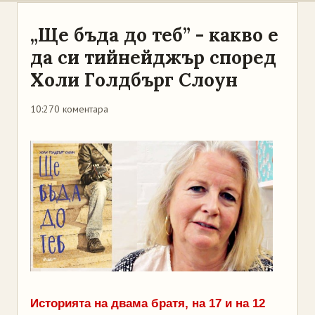
„Ще бъда до теб” - какво е
да си тийнейджър според
Холи Голдбърг Слоун
10:27
0 коментара
Историята на двама братя, на 17 и на 12