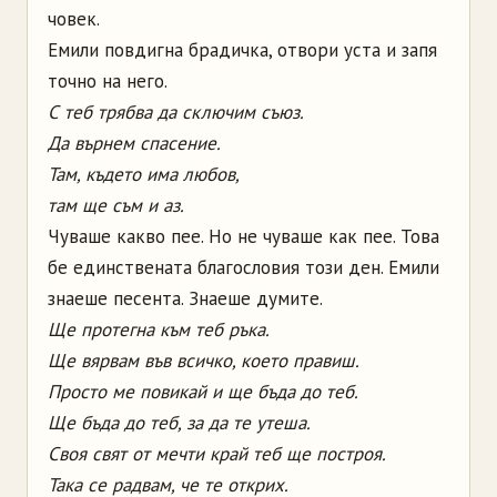
човек.
Емили повдигна брадичка, отвори уста и запя
точно на него.
С теб трябва да сключим съюз.
Да върнем спасение.
Там, където има любов,
там ще съм и аз.
Чуваше какво пее. Но не чуваше как пее. Това
бе единствената благословия този ден. Емили
знаеше песента. Знаеше думите.
Ще протегна към теб ръка.
Ще вярвам във всичко, което правиш.
Просто ме повикай и ще бъда до теб.
Ще бъда до теб, за да те утеша.
Своя свят от мечти край теб ще построя.
Така се радвам, че те открих.