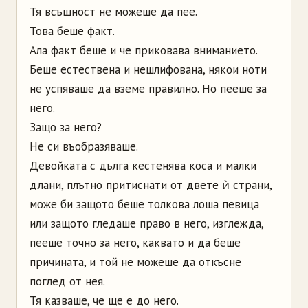
Тя всъщност не можеше да пее.
Това беше факт.
Ала факт беше и че приковава вниманието.
Беше естествена и нешлифована, някои ноти
не успяваше да вземе правилно. Но пееше за
него.
Защо за него?
Не си въобразяваше.
Девойката с дълга кестенява коса и малки
длани, плътно притиснати от двете ѝ страни,
може би защото беше толкова лоша певица
или защото гледаше право в него, изглежда,
пееше точно за него, каквато и да беше
причината, и той не можеше да откъсне
поглед от нея.
Тя казваше, че ще е до него.