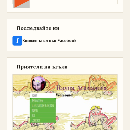
Последвайте ни
f
Книжен ъгъл във Facebook
Приятели на ъгъла