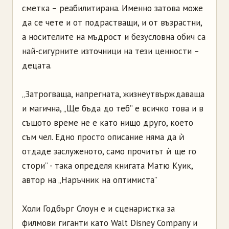
сметка – реабилитирана. Именно затова може
да се чете и от подрастващи, и от възрастни,
а носителите на мъдрост и безусловна обич са
най-сигурните източници на тези ценности –
децата.
„Затрогваща, напрегната, жизнеутвърждаваща
и магична, „Ще бъда до теб” е всичко това и в
същото време не е като нищо друго, което
съм чел. Едно просто описание няма да ѝ
отдаде заслуженото, само прочитът ѝ ще го
стори” - така определя книгата Матю Куик,
автор на „Наръчник на оптимиста”
Холи Годбърг Слоун е и сценаристка за
филмови гиганти като Walt Disney Company и