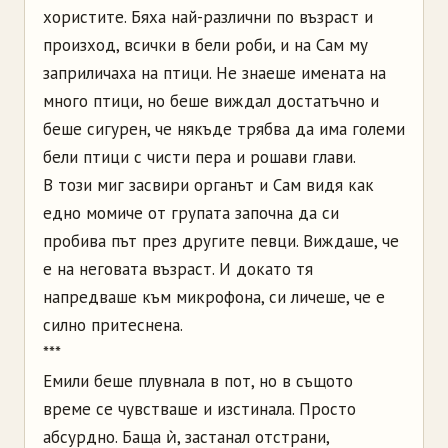
хористите. Бяха най-различни по възраст и
произход, всички в бели роби, и на Сам му
заприличаха на птици. Не знаеше имената на
много птици, но беше виждал достатъчно и
беше сигурен, че някъде трябва да има големи
бели птици с чисти пера и рошави глави.
В този миг засвири органът и Сам видя как
едно момиче от групата започна да си
пробива път през другите певци. Виждаше, че
е на неговата възраст. И докато тя
напредваше към микрофона, си личеше, че е
силно притеснена.
***
Емили беше плувнала в пот, но в същото
време се чувстваше и изстинала. Просто
абсурдно. Баща ѝ, застанал отстрани,