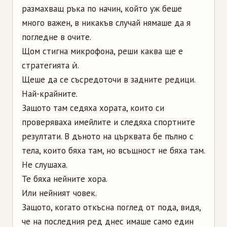
размахващ ръка по начин, който уж беше
много важен, в никакъв случай нямаше да я
погледне в очите.
Щом стигна микрофона, реши каква ще е
стратегията ѝ.
Щеше да се съсредоточи в задните редици.
Най-крайните.
Защото там седяха хората, които си
проверяваха имейлите и следяха спортните
резултати. В дъното на църквата бе пълно с
тела, които бяха там, но всъщност не бяха там.
Не слушаха.
Те бяха нейните хора.
Или нейният човек.
Защото, когато откъсна поглед от пода, видя,
че на последния ред днес имаше само един