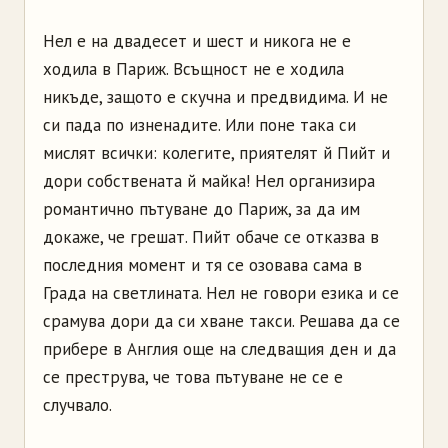
Нел е на двадесет и шест и никога не е
ходила в Париж. Всъщност не е ходила
никъде, защото е скучна и предвидима. И не
си пада по изненадите. Или поне така си
мислят всички: колегите, приятелят й Пийт и
дори собствената й майка! Нел организира
романтично пътуване до Париж, за да им
докаже, че грешат. Пийт обаче се отказва в
последния момент и тя се озовава сама в
Града на светлината. Нел не говори езика и се
срамува дори да си хване такси. Решава да се
прибере в Англия още на следващия ден и да
се преструва, че това пътуване не се е
случвало.