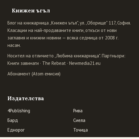
Книжен ъгъл
Блог на книжарница „Книжен ъгъл", ул. „Оборище" 117, София.
Класации на най-продаваните книги, откъси от нови
заглавия и книжни новини — всяка седмица от 2008 г.
насам.
Носител на отличието „Любима книжарница". Партньори:
Книги завинаги
·
The Rebeat
·
Newmedia21.eu
Абонамент (Atom емисия)
Издателства
4Publishing
Рива
Бард
Сиела
Еднорог
Точица