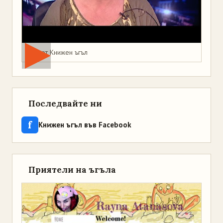
Мая от Книжен ъгъл
Последвайте ни
f
Книжен ъгъл във Facebook
Приятели на ъгъла