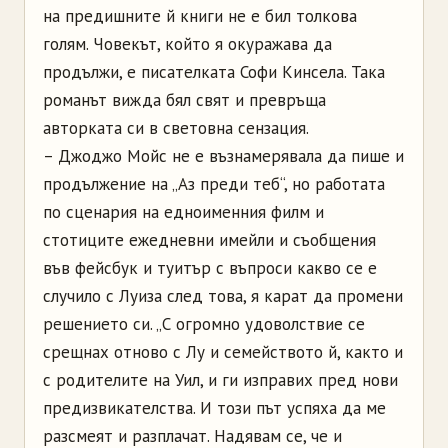
на предишните й книги не е бил толкова
голям. Човекът, който я окуражава да
продължи, е писателката Софи Кинсела. Така
романът вижда бял свят и превръща
авторката си в световна сензация.
– Джоджо Мойс не е възнамерявала да пише и
продължение на „Аз преди теб“, но работата
по сценария на едноименния филм и
стотиците ежедневни имейли и съобщения
във фейсбук и туитър с въпроси какво се е
случило с Луиза след това, я карат да промени
решението си. „С огромно удоволствие се
срещнах отново с Лу и семейството й, както и
с родителите на Уил, и ги изправих пред нови
предизвикателства. И този път успяха да ме
разсмеят и разплачат. Надявам се, че и