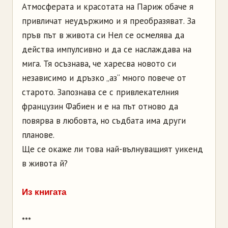
Атмосферата и красотата на Париж обаче я
привличат неудържимо и я преобразяват. За
пръв път в живота си Нел се осмелява да
действа импулсивно и да се наслаждава на
мига. Тя осъзнава, че харесва новото си
независимо и дръзко „аз“ много повече от
старото. Запознава се с привлекателния
французин Фабиен и е на път отново да
повярва в любовта, но съдбата има други
планове.
Ще се окаже ли това най-вълнуващият уикенд
в живота й?
Из книгата
***