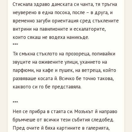
Стиснала здраво дамската си чанта, тя тръгна
неуверено в една посока, после – в друга, и
временно загуби ориентация сред стъклените
витрини на павилионите и ескалаторите,
които сякаш не водеха наникъде.
***
Тя смъкна стъклото на прозореца, попивайки
звуците на оживените улици, уханието на
парфюми, на кафе и пушек, на ветреца, който
развяваше косата й. Всичко бе точно такова,
каквото си го бе представяла.
***
Нел се прибра в стаята си. Мозъкът й направо
бръмчеше от всички тези събития следобед.
Пред очите й бяха картините в галерията,