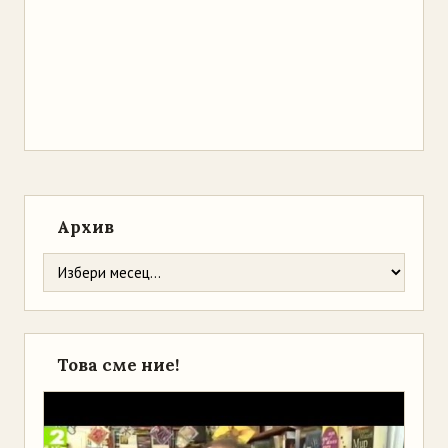
Архив
Това сме ние!