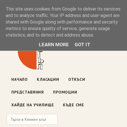
Книжен ъгъл
This site uses cookies from Google to deliver its services
and to analyze traffic. Your IP address and user-agent are
shared with Google along with performance and security
Блог на книжарницата — класации, откъси, нови книги
metrics to ensure quality of service, generate usage
ул. „Оборище" 117, София
· пон–пет 10:00–19:00 ·
statistics, and to detect and address abuse.
събота 10:00–16:00
LEARN MORE
GOT IT
НАЧАЛО
КЛАСАЦИИ
ОТКЪСИ
ПРЕДСТАВЯНИЯ
ПРОМОЦИИ
ХАЙДЕ НА УЧИЛИЩЕ
КЪДЕ СМЕ