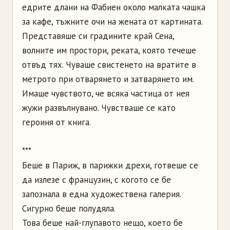
едрите длани на Фабиен около малката чашка
за кафе, тъжните очи на жената от картината.
Представяше си градините край Сена,
волните им простори, реката, която течеше
отвъд тях. Чуваше свистенето на вратите в
метрото при отварянето и затварянето им.
Имаше чувството, че всяка частица от нея
жужи развълнувано. Чувстваше се като
героиня от книга.
***
Беше в Париж, в парижки дрехи, готвеше се
да излезе с французин, с когото се бе
запознала в една художествена галерия.
Сигурно беше полудяла.
Това беше най-глупавото нещо, което бе