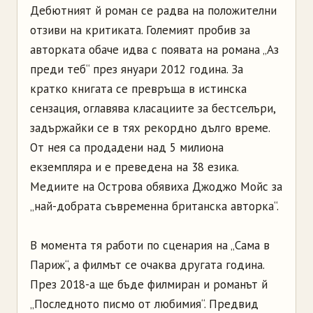
Дебютният й роман се радва на положителни
отзиви на критиката. Големият пробив за
авторката обаче идва с появата на романа „Аз
преди теб“ през януари 2012 година. За
кратко книгата се превръща в истинска
сензация, оглавява класациите за бестселъри,
задържайки се в тях рекордно дълго време.
От нея са продадени над 5 милиона
екземпляра и е преведена на 38 езика.
Медиите на Острова обявиха Джоджо Мойс за
„най-добрата съвременна британска авторка“.
В момента тя работи по сценария на „Сама в
Париж“, а филмът се очаква другата година.
През 2018-а ще бъде филмиран и романът й
„Последното писмо от любимия“. Предвид