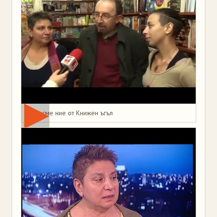
Това сме ние от Книжен ъгъл