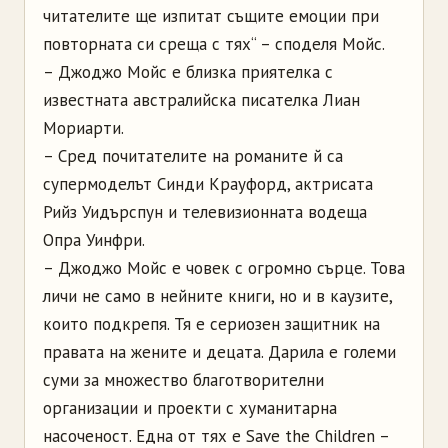
читателите ще изпитат същите емоции при
повторната си среща с тях“ – споделя Мойс.
– Джоджо Мойс е близка приятелка с
известната австралийска писателка Лиан
Мориарти.
– Сред почитателите на романите й са
супермоделът Синди Крауфорд, актрисата
Рийз Уидърспун и телевизионната водеща
Опра Уинфри.
– Джоджо Мойс е човек с огромно сърце. Това
личи не само в нейните книги, но и в каузите,
които подкрепя. Тя е сериозен защитник на
правата на жените и децата. Дарила е големи
суми за множество благотворителни
организации и проекти с хуманитарна
насоченост. Една от тях е Save the Children –