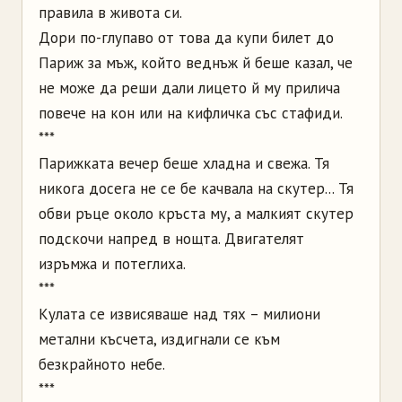
правила в живота си.
Дори по-глупаво от това да купи билет до
Париж за мъж, който веднъж й беше казал, че
не може да реши дали лицето й му прилича
повече на кон или на кифличка със стафиди.
***
Парижката вечер беше хладна и свежа. Тя
никога досега не се бе качвала на скутер... Тя
обви ръце около кръста му, а малкият скутер
подскочи напред в нощта. Двигателят
изръмжа и потеглиха.
***
Кулата се извисяваше над тях – милиони
метални късчета, издигнали се към
безкрайното небе.
***