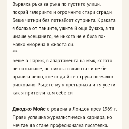
Вървяха ръка за ръка по пустите улици,
покрай галериите и огромните стари сгради.
Беше четири без петнайсет сутринта. Краката
я боляха от танците, ушите й още бучаха, а тя
имаше усещането, че никога не е била по-
малко уморена в живота си.
***
Беше в Париж, в апартамента на мъж, когото
не познаваше, но никога в живота си не бе
правила нещо, което да й се струва по-малко
рисковано. Ръцете му я прегърнаха и тя усети
как я притегля към себе си.
е родена в Лондон през 1969 г.
Джоджо Мойс
Прави успешна журналистическа кариера, но
мечтае да стане професионална писателка.