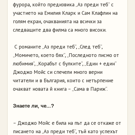
фурора, който предизвика „Аз преди теб“ с
участието на Емилия Кларк и Сам Клафлин на
голям екран, очакванията на всички за
следващите два филма са много високи.
С романите „Аз преди теб“, „След теб“,
„Момичето, което бях“, „Последното писмо от
любимия“, „Корабът с булките“, „Един + един“
Джоджо Мойс си спечели много верни
читатели и в България, които с нетърпение
очакват новата й книга – „Сама в Париж“.
Знаете ли, че...?
– Джоджо Мойс е била на път да се откаже от
писането на „Аз преди теб“, тъй като успехът