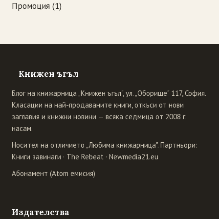
Промоция
(1)
Книжен ъгъл
Блог на книжарница „Книжен ъгъл", ул. „Оборище" 117, София.
Класации на най-продаваните книги, откъси от нови
заглавия и книжни новини — всяка седмица от 2008 г.
насам.
Носител на отличието „Любима книжарница". Партньори:
Книги завинаги
·
The Rebeat
·
Newmedia21.eu
Абонамент (Atom емисия)
Издателства