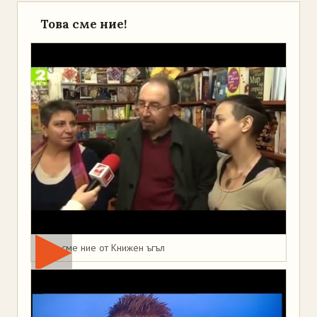
Това сме ние!
Това сме ние от Книжен ъгъл