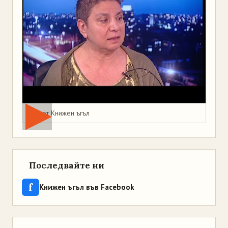
Мая от Книжен ъгъл
Последвайте ни
f
Книжен ъгъл във Facebook