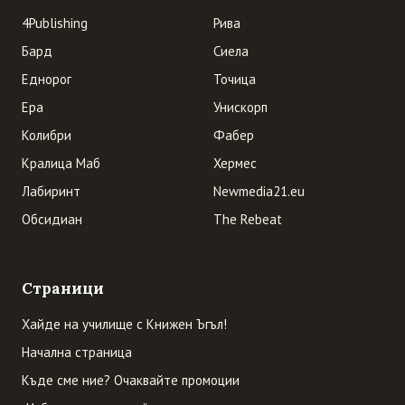
4Publishing
Рива
Бард
Сиела
Еднорог
Точица
Ера
Унискорп
Колибри
Фабер
Кралица Маб
Хермес
Лабиринт
Newmedia21.eu
Обсидиан
The Rebeat
Страници
Хайде на училище с Книжен Ъгъл!
Начална страница
Къде сме ние? Очаквайте промоции