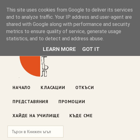
Книжен ъгъл
This site uses cookies from Google to deliver its services
and to analyze traffic. Your IP address and user-agent are
shared with Google along with performance and security
Блог на книжарницата — класации, откъси, нови книги
metrics to ensure quality of service, generate usage
ул. „Оборище" 117, София
· пон–пет 10:00–19:00 ·
statistics, and to detect and address abuse.
събота 10:00–16:00
LEARN MORE
GOT IT
НАЧАЛО
КЛАСАЦИИ
ОТКЪСИ
ПРЕДСТАВЯНИЯ
ПРОМОЦИИ
ХАЙДЕ НА УЧИЛИЩЕ
КЪДЕ СМЕ