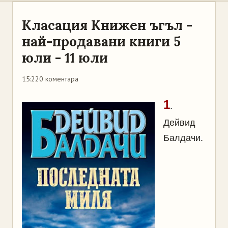
Класация Книжен ъгъл -
най-продавани книги 5
юли - 11 юли
15:22
0 коментара
1
.
Дейвид
Балдачи.