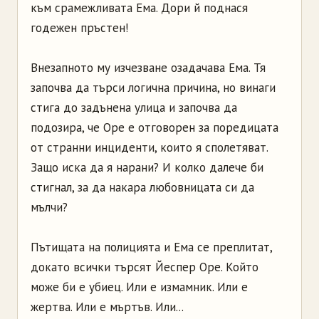
към срамежливата Ема. Дори й поднася
годежен пръстен!
Внезапното му изчезване озадачава Ема. Тя
започва да търси логична причина, но винаги
стига до задънена улица и започва да
подозира, че Оре е отговорен за поредицата
от странни инциденти, които я сполетяват.
Защо иска да я нарани? И колко далече би
стигнал, за да накара любовницата си да
мълчи?
Пътищата на полицията и Ема се преплитат,
докато всички търсят Йеспер Оре. Който
може би е убиец. Или е измамник. Или е
жертва. Или е мъртъв. Или...