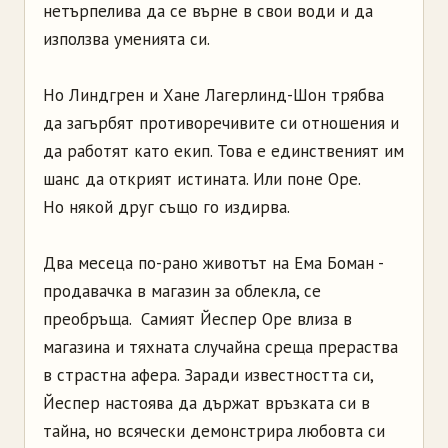
нетърпелива да се върне в свои води и да
използва уменията си.
Но Линдгрен и Хане Лагерлинд-Шон трябва
да загърбят противоречивите си отношения и
да работят като екип. Това е единственият им
шанс да открият истината. Или поне Оре.
Но някой друг също го издирва.
Два месеца по-рано животът на Ема Боман -
продавачка в магазин за облекла, се
преобръща. Самият Йеспер Оре влиза в
магазина и тяхната случайна среща прераства
в страстна афера. Заради известността си,
Йеспер настоява да държат връзката си в
тайна, но всячески демонстрира любовта си