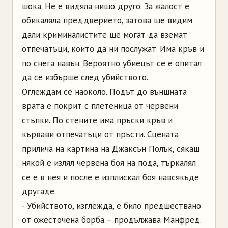
шока. Не е видяла нищо друго. За жалост е
обикаляла преддверието, затова ще видим
дали криминалистите ще могат да вземат
отпечатъци, които да ни послужат. Има кръв и
по снега навън. Вероятно убиецът се е опитал
да се избърше след убийството.
Оглеждам се наоколо. Подът до външната
врата е покрит с плетеница от червени
стъпки. По стените има пръски кръв и
кървави отпечатъци от пръсти. Сцената
прилича на картина на Джаксън Полък, сякаш
някой е излял червена боя на пода, търкалял
се е в нея и после е изплискал боя навсякъде
другаде.
- Убийството, изглежда, е било предшествано
от ожесточена борба – продължава Манфред.