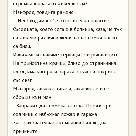
огромна къща, ако живееш сам?
Манфред повдига рамене.
- „Необходимост” е относително понятие.
Съседката, която сега е в болница, каза, че тук
са живели различни жени, но не помни колко
са били.
Излизаме и сваляме терлиците и ръкавиците.
На трийсетина крачки, близо до страничния
вход, има изгоряла барака, отчасти покрита
със сняг.
Манфред запалва цигара, закашля се и се
обръща към мен:
- Забравих да спомена за това. Преди три
седмици е избухнал пожар в гаража.
Застрахователната компания разследва
причините.