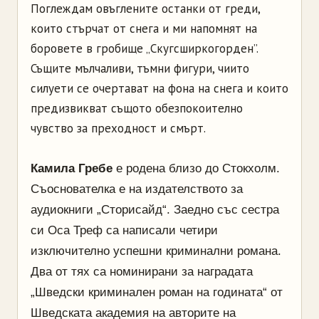
Поглеждам овъглените останки от греди,
които стърчат от снега и ми напомнят на
боровете в гробище „Скугсширкогорден”.
Същите мълчаливи, тъмни фигури, чиито
силуети се очертават на фона на снега и които
предизвикват същото обезпокоително
чувство за преходност и смърт.
Камила Гребе
е родена близо до Стокхолм.
Съоснователка е на издателството за
аудиокниги „Сторисайд“. Заедно със сестра
си Оса Треф са написали четири
изключително успешни криминални романа.
Два от тях са номинирани за наградата
„Шведски криминален роман на годината“ от
Шведската академия на авторите на