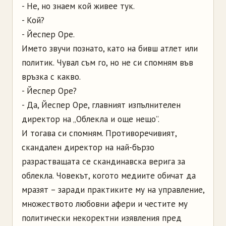
- Не, но знаем кой живее тук.
- Кой?
- Йеспер Оре.
Името звучи познато, като на бивш атлет или
политик. Чувал съм го, но не си спомням във
връзка с какво.
- Йеспер Оре?
- Да, Йеспер Оре, главният изпълнителен
директор на „Облекла и още нещо”.
И тогава си спомням. Противоречивият,
скандален директор на най-бързо
разрастващата се скандинавска верига за
облекла. Човекът, когото медиите обичат да
мразят – заради практиките му на управление,
множеството любовни афери и честите му
политически некоректни изявления пред