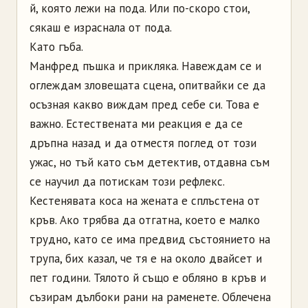
й, която лежи на пода. Или по-скоро стои,
сякаш е израснала от пода.
Като гъба.
Манфред пъшка и прикляка. Навеждам се и
оглеждам зловещата сцена, опитвайки се да
осъзная какво виждам пред себе си. Това е
важно. Естествената ми реакция е да се
дръпна назад и да отместя поглед от този
ужас, но тъй като съм детектив, отдавна съм
се научил да потискам този рефлекс.
Кестенявата коса на жената е сплъстена от
кръв. Ако трябва да отгатна, което е малко
трудно, като се има предвид състоянието на
трупа, бих казал, че тя е на около двайсет и
пет години. Тялото й също е обляно в кръв и
съзирам дълбоки рани на раменете. Облечена