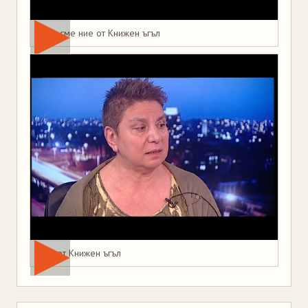
Това сме ние от Книжен ъгъл
Мая от Книжен ъгъл