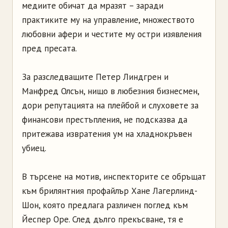
медиите обичат да мразят – заради
практиките му на управление, множеството
любовни афери и честите му остри изявления
пред пресата.
За разследващите Петер Линдгрен и
Манфред Олсън, нищо в любезния бизнесмен,
дори репутацията на плейбой и слуховете за
финансови престъпления, не подсказва да
притежава извратения ум на хладнокръвен
убиец.
В търсене на мотив, инспекторите се обръщат
към брилянтния профайлър Хане Лагерлинд-
Шон, която предлага различен поглед към
Йеспер Оре. След дълго прекъсване, тя е