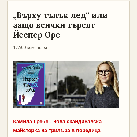
„Върху тънък лед“ или
защо всички търсят
Йеспер Оре
17:50
0 коментара
Камила Гребе - нова скандинавска
майсторка на трилъра в поредица