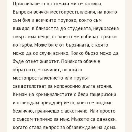
Присвиването в стомаха ми се засилва.
Въпреки всички местопрестъпления, на които
съм бил и всичките трупове, които съм
виждал, в близостта до студената, неукрасена
смърт има нещо, от което ме побиват тръпки
по гърба. Може би е от бързината, с която
може да се случи всичко. Колко бързо може да
бъде отнет животът. Понякога обаче е
обратното – начинът, по който
местопрестъплението или трупът
свидетелстват за непоносимо дълга агония.
Кимам на криминалистите с бели гащеризони
и оглеждам преддверието, което е видимо
безлично, граничещо с аскетично. Или просто
е съвсем типично за мъж. Мъжете са еднакви,
когато става въпрос за обзавеждане на дома.