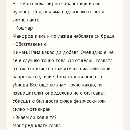
е с черна пола, черни чорапогащи и сив
пуловер. Под нея има подгизнало от кръв
зимно палто.
- Кошмар.
Манфред кима и поглажда наболата си брада.
- Обезглавена е.
Кимам. Няма какво да добавя. Очевидно е, че
се е случило точно това. Да отделиш главата
от тялото изисква значителна сила или поне
напрегнато усилие. Това говори нещо за
убиеца. Все още не знам точно какво, но
извършителят определено не е бил сакат.
Убиецът е бил доста силен физически или
силно мотивиран.
- Знаем ли коя е тя?
Манфред клати глава.