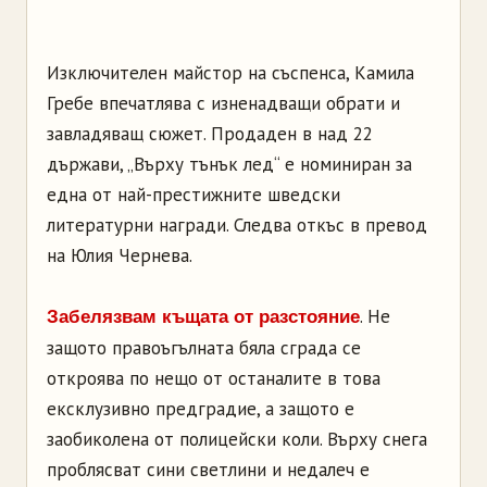
Изключителен майстор на съспенса, Камила
Гребе впечатлява с изненадващи обрати и
завладяващ сюжет. Продаден в над 22
държави, „Върху тънък лед“ е номиниран за
една от най-престижните шведски
литературни награди. Следва откъс в превод
на Юлия Чернева.
. Не
Забелязвам къщата от разстояние
защото правоъгълната бяла сграда се
откроява по нещо от останалите в това
ексклузивно предградие, а защото е
заобиколена от полицейски коли. Върху снега
проблясват сини светлини и недалеч е