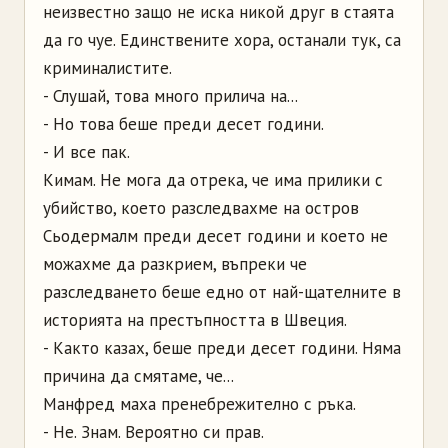
неизвестно защо не иска никой друг в стаята
да го чуе. Единствените хора, останали тук, са
криминалистите.
- Слушай, това много прилича на...
- Но това беше преди десет години.
- И все пак.
Кимам. Не мога да отрека, че има прилики с
убийство, което разследвахме на остров
Сьодермалм преди десет години и което не
можахме да разкрием, въпреки че
разследването беше едно от най-щателните в
историята на престъпността в Швеция.
- Както казах, беше преди десет години. Няма
причина да смятаме, че...
Манфред маха пренебрежително с ръка.
- Не. Знам. Вероятно си прав.