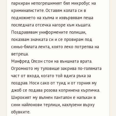
паркиран непогрешимият бял микробус на
криминалистите. Оставям колата си в
подножието на хълма и извървявам пеша
последната отсечка нагоре към къщата.
Поздравявам униформените полицаи,
показвам значката си и се провирам под
синьо-бялата лента, която леко потрепва на
ветреца.
Манфред Олсон стои на външната врата.
Огромното му туловище закрива по-голямата
част от входа, когато той вдига ръка за
поздрав. Носи сако от туид и от горния му
джоб се подава розова копринена кърпичка.
Широкият му вълнен панталон е напъхан в
сини найлонови терлици, нахлузени върху
обувките.