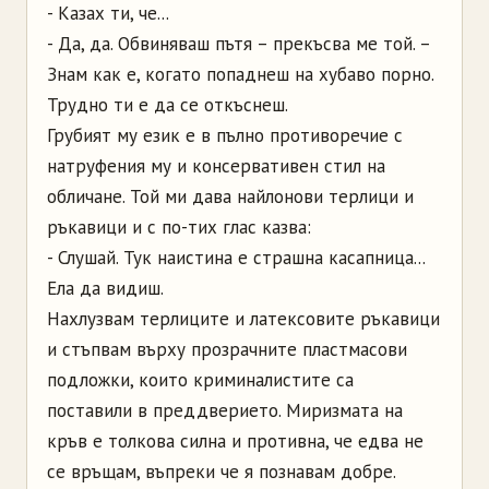
- Казах ти, че...
- Да, да. Обвиняваш пътя – прекъсва ме той. –
Знам как е, когато попаднеш на хубаво порно.
Трудно ти е да се откъснеш.
Грубият му език е в пълно противоречие с
натруфения му и консервативен стил на
обличане. Той ми дава найлонови терлици и
ръкавици и с по-тих глас казва:
- Слушай. Тук наистина е страшна касапница...
Ела да видиш.
Нахлузвам терлиците и латексовите ръкавици
и стъпвам върху прозрачните пластмасови
подложки, които криминалистите са
поставили в преддверието. Миризмата на
кръв е толкова силна и противна, че едва не
се връщам, въпреки че я познавам добре.