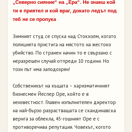
„Северно сияние“ на „Ера“. Не знаеш кой
ти е приятел и кой враг, докато ледът под
теб не се пропука
Зимният студ се спуска над Стокхолм, когато
полицията пристига на мястото на жестоко
убийство. По странен начин то е свързано с
неразрешен случай отпреди 10 години. Но
този път има заподозрян!
Собственикът на къщата – харизматичният
бизнесмен Йеспер Оре, който е в
неизвестност. Главен изпълнителен директор
на най-бързо разрастващата се скандинавска
верига за облекла, 45-гошният Оре е с
противоречива репутация. Човекът, когото