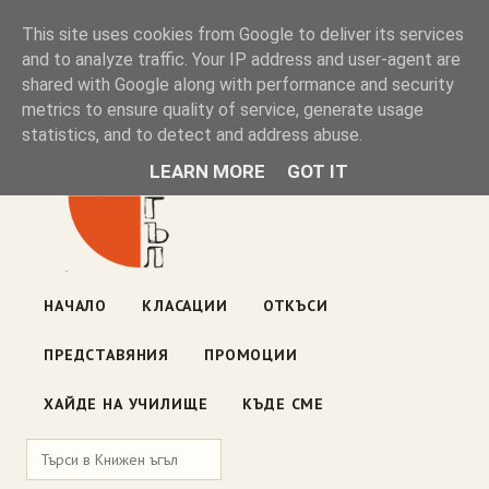
Книжен ъгъл
This site uses cookies from Google to deliver its services
and to analyze traffic. Your IP address and user-agent are
shared with Google along with performance and security
Блог на книжарницата — класации, откъси, нови книги
metrics to ensure quality of service, generate usage
ул. „Оборище" 117, София
· пон–пет 10:00–19:00 ·
statistics, and to detect and address abuse.
събота 10:00–16:00
LEARN MORE
GOT IT
НАЧАЛО
КЛАСАЦИИ
ОТКЪСИ
ПРЕДСТАВЯНИЯ
ПРОМОЦИИ
ХАЙДЕ НА УЧИЛИЩЕ
КЪДЕ СМЕ