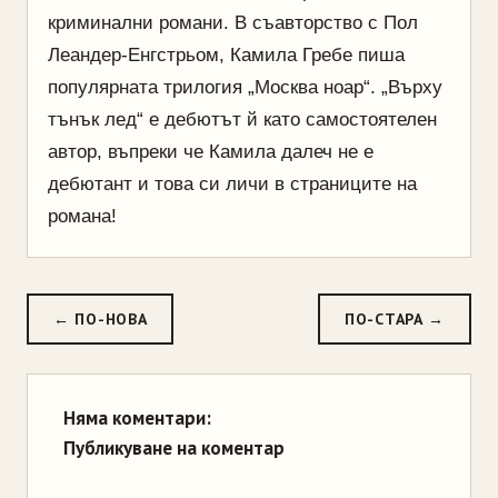
криминални романи. В съавторство с Пол
Леандер-Енгстрьом, Камила Гребе пиша
популярната трилогия „Москва ноар“. „Върху
тънък лед“ е дебютът й като самостоятелен
автор, въпреки че Камила далеч не е
дебютант и това си личи в страниците на
романа!
← ПО-НОВА
ПО-СТАРА →
Няма коментари:
Публикуване на коментар