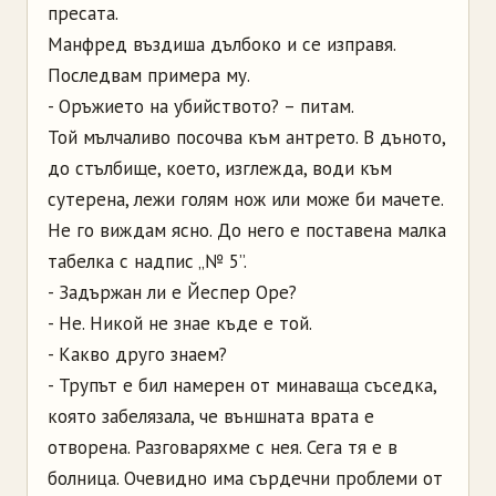
пресата.
Манфред въздиша дълбоко и се изправя.
Последвам примера му.
- Оръжието на убийството? – питам.
Той мълчаливо посочва към антрето. В дъното,
до стълбище, което, изглежда, води към
сутерена, лежи голям нож или може би мачете.
Не го виждам ясно. До него е поставена малка
табелка с надпис „№ 5”.
- Задържан ли е Йеспер Оре?
- Не. Никой не знае къде е той.
- Какво друго знаем?
- Трупът е бил намерен от минаваща съседка,
която забелязала, че външната врата е
отворена. Разговаряхме с нея. Сега тя е в
болница. Очевидно има сърдечни проблеми от