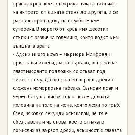
прясна кръв, което покрива цялата тази част
на антрето, от едната стена до другата, и се
разпростира надолу по стълбите към
сутерена. В морето от кръв има десетки
стъпки с различна големина, които водят към
външната врата.
- Адски много кръв – мърмори Манфред и
пристъпва изненадващо пъргаво, въпреки че
пластмасовите подложки се огъват под
тежестта му. До окървавен вързоп дрехи е
сложена номерирана табелка. Съзирам крак и
черен ботуш с висок ток и после долната
половина на тяло на жена, която лежи по гръб.
След няколко секунди осъзнавам, че тя е
обезглавена и че онова, което отначало
помислих за вързоп дрехи, всъщност е главата