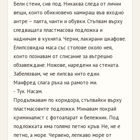
Бели стени, сив под. Никаква следа от лични
вещи, които обикновено намираш във входно
антре – палта, чанти и обувки. Стъпвам върху
следващата пластмасова подложка и
надничам в кухнята. Черни, лакирани шкафове.
Елипсовидна маса със столове около нея,
които познавам от списание за вътрешно
обзавеждане. Ножове, наредени на стената.
Забелязвам, че не липсва нито един.
Манфред слага ръка на рамото ми.
- Тук. Насам.
Продължавам по коридора, стъпвайки върху
пластмасовите подложки. Минавам покрай
криминалист с фотоапарат и бележник. Под
подложката има голямо петно кръв. Не, не е
петно, а море. Червено, лепкаво море от