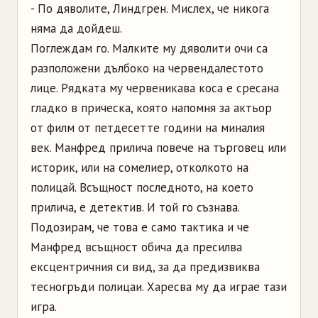
- По дяволите, Линдгрен. Мислех, че никога
няма да дойдеш.
Поглеждам го. Малките му дяволити очи са
разположени дълбоко на червендалестото
лице. Рядката му червеникава коса е сресана
гладко в прическа, която напомня за актьор
от филм от петдесетте години на миналия
век. Манфред прилича повече на търговец или
историк, или на сомелиер, отколкото на
полицай. Всъщност последното, на което
прилича, е детектив. И той го съзнава.
Подозирам, че това е само тактика и че
Манфред всъщност обича да пресилва
ексцентричния си вид, за да предизвиква
тесногръди полицаи. Харесва му да играе тази
игра.