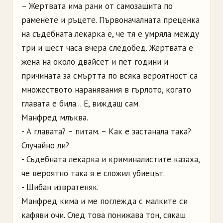
– Жертвата има рани от самозащита по
раменете и ръцете. Първоначалната преценка
на съдебната лекарка е, че тя е умряла между
три и шест часа вчера следобед. Жертвата е
жена на около двайсет и пет години и
причината за смъртта по всяка вероятност са
множеството наранявания в гърлото, когато
главата е била... Е, виждаш сам.
Манфред млъква.
- А главата? – питам. – Как е застанала така?
Случайно ли?
- Съдебната лекарка и криминалистите казаха,
че вероятно така я е сложил убиецът.
- Шибан извратеняк.
Манфред кима и ме поглежда с малките си
кафяви очи. След това понижава тон, сякаш