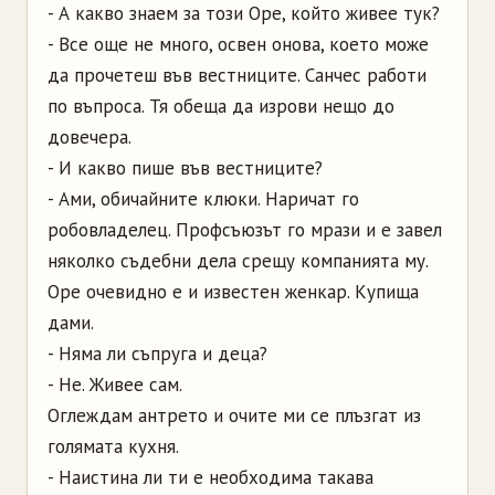
- А какво знаем за този Оре, който живее тук?
- Все още не много, освен онова, което може
да прочетеш във вестниците. Санчес работи
по въпроса. Тя обеща да изрови нещо до
довечера.
- И какво пише във вестниците?
- Ами, обичайните клюки. Наричат го
робовладелец. Профсъюзът го мрази и е завел
няколко съдебни дела срещу компанията му.
Оре очевидно е и известен женкар. Купища
дами.
- Няма ли съпруга и деца?
- Не. Живее сам.
Оглеждам антрето и очите ми се плъзгат из
голямата кухня.
- Наистина ли ти е необходима такава