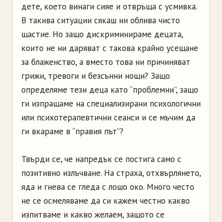
дете, което винаги сияе и отвръща с усмивка.
В такива ситуации сякаш ни облива чисто
щастие. Но защо дискриминираме децата,
които не ни даряват с такова крайно усещане
за блаженство, а вместо това ни причиняват
грижи, тревоги и безсънни нощи? Защо
определяме тези деца като “проблемни”, защо
ги изпращаме на специализирани психологични
или психотерапевтични сеанси и се мъчим да
ги вкараме в “правия път”?
Твърди се, че напредък се постига само с
позитивно излъчване. На страха, отхвърлянето,
яда и гнева се гледа с лошо око. Много често
не се осмеляваме да си кажем честно какво
изпитваме и какво желаем, защото се