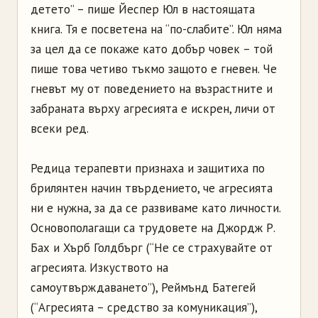
детето” – пише Йеспер Юл в настоящата
книга. Тя е посветена на “по-слабите”. Юл няма
за цел да се покаже като добър човек – той
пише това четиво тъкмо защото е гневен. Че
гневът му от поведението на възрастните и
забраната върху агресията е искрен, личи от
всеки ред.
Редица терапевти признаха и защитиха по
брилянтен начин твърдението, че агресията
ни е нужна, за да се развиваме като личности.
Основополагащи са трудовете на Джордж Р.
Бах и Хърб Голдбърг (“Не се страхувайте от
агресията. Изкуството на
самоутвърждаването”), Реймънд Батегей
(“Агресията – средство за комуникация”),