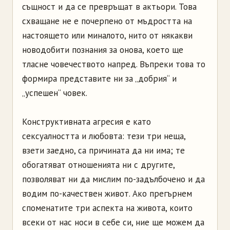
същност и да се превръщат в актьори. Това
схващане не е почерпено от мъдростта на
настоящето или миналото, нито от някакви
новодобити познания за онова, което ще
тласне човечеството напред. Въпреки това то
формира представите ни за „добрия“ и
„успешен“ човек.
Конструктивната агресия е като
сексуалността и любовта: тези три неща,
взети заедно, са причината да ни има; те
обогатяват отношенията ни с другите,
позволяват ни да мислим по-задълбочено и да
водим по-качествен живот. Ако прегърнем
споменатите три аспекта на живота, които
всеки от нас носи в себе си, ние ще можем да