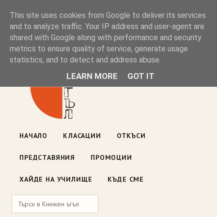
Книжен ъгъл
This site uses cookies from Google to deliver its services
and to analyze traffic. Your IP address and user-agent are
shared with Google along with performance and security
Блог на книжарницата — класации, откъси, нови книги
metrics to ensure quality of service, generate usage
ул. „Оборище" 117, София
· пон–пет 10:00–19:00 ·
statistics, and to detect and address abuse.
събота 10:00–16:00
LEARN MORE
GOT IT
НАЧАЛО
КЛАСАЦИИ
ОТКЪСИ
ПРЕДСТАВЯНИЯ
ПРОМОЦИИ
ХАЙДЕ НА УЧИЛИЩЕ
КЪДЕ СМЕ