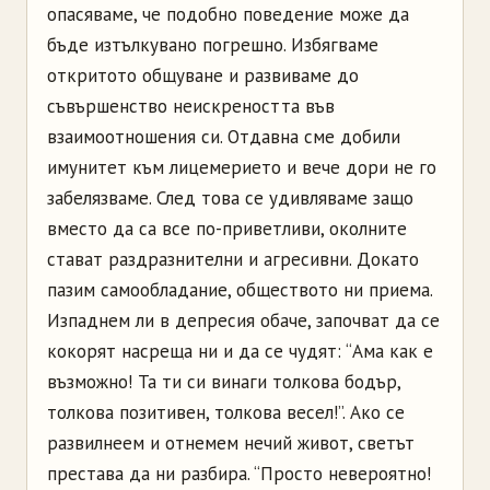
опасяваме, че подобно поведение може да
бъде изтълкувано погрешно. Избягваме
откритото общуване и развиваме до
съвършенство неискреността във
взаимоотношения си. Отдавна сме добили
имунитет към лицемерието и вече дори не го
забелязваме. След това се удивляваме защо
вместо да са все по-приветливи, околните
стават раздразнителни и агресивни. Докато
пазим самообладание, обществото ни приема.
Изпаднем ли в депресия обаче, започват да се
кокорят насреща ни и да се чудят: “Ама как е
възможно! Та ти си винаги толкова бодър,
толкова позитивен, толкова весел!”. Ако се
развилнеем и отнемем нечий живот, светът
престава да ни разбира. “Просто невероятно!