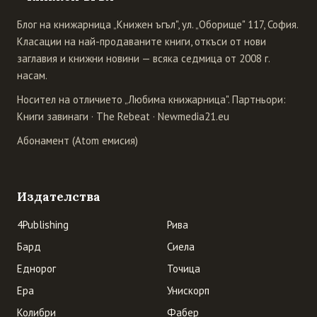
Блог на книжарница „Книжен ъгъл", ул. „Оборище" 117, София.
Класации на най-продаваните книги, откъси от нови
заглавия и книжни новини — всяка седмица от 2008 г.
насам.
Носител на отличието „Любима книжарница". Партньори:
Книги завинаги
·
The Rebeat
·
Newmedia21.eu
Абонамент (Atom емисия)
Издателства
4Publishing
Рива
Бард
Сиела
Еднорог
Точица
Ера
Унискорп
Колибри
Фабер