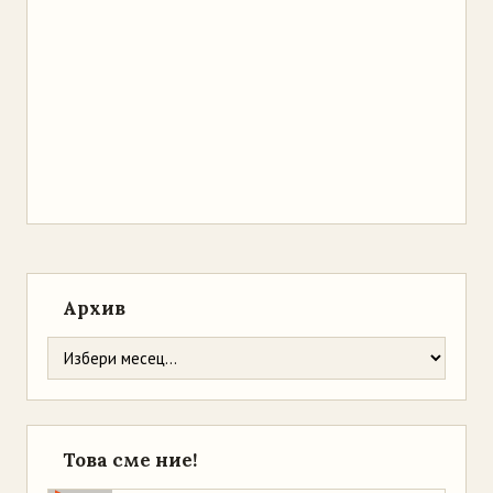
Архив
Това сме ние!