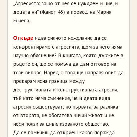
„Агресията: защо от нея се нуждаем и ние, и
децата ни“ (Жанет 45) в превод на Мария
Енчева.
идва силното нежелание да се
Откъде
конфронтираме с агресията, щом за него няма
научно обяснение? В книгата, която държите в
ръцете си, ще се помъча да дам отговор на
този въпрос. Наред с това ще направя опит да
прекарам ясна граница между
деструктивната и конструктивната агресия,
тъй като няма съмнение, че и двата вида
агресия съществуват, но първата, за разлика
от втората, не обогатява ничий живот и не
носи ползи за цивилизованото общество.
Да се помъчиш да откриеш какво поражда