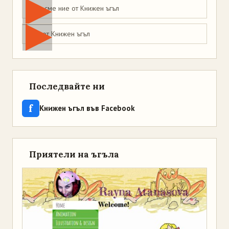
Това сме ние от Книжен ъгъл
Мая от Книжен ъгъл
Последвайте ни
f
Книжен ъгъл във Facebook
Приятели на ъгъла