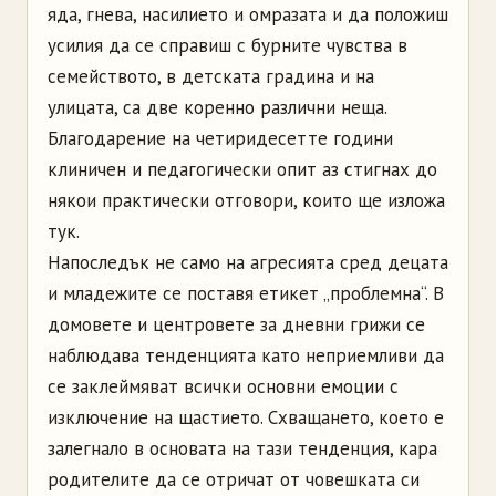
яда, гнева, насилието и омразата и да положиш
усилия да се справиш с бурните чувства в
семейството, в детската градина и на
улицата, са две коренно различни неща.
Благодарение на четиридесетте години
клиничен и педагогически опит аз стигнах до
някои практически отговори, които ще изложа
тук.
Напоследък не само на агресията сред децата
и младежите се поставя етикет „проблемна“. В
домовете и центровете за дневни грижи се
наблюдава тенденцията като неприемливи да
се заклеймяват всички основни емоции с
изключение на щастието. Схващането, което е
залегнало в основата на тази тенденция, кара
родителите да се отричат от човешката си