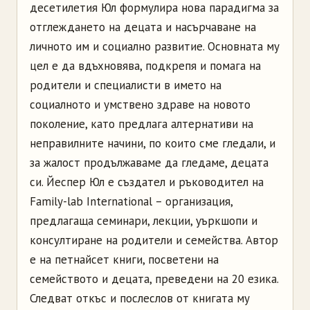
десетилетия Юл формулира нова парадигма за
отглеждането на децата и насърчаване на
личното им и социално развитие. Основната му
цел е да вдъхновява, подкрепя и помага на
родители и специалисти в името на
социалното и умствено здраве на новото
поколение, като предлага алтернативи на
неправилните начини, по които сме гледали, и
за жалост продължаваме да гледаме, децата
си. Йеспер Юл е създател и ръководител на
Family-lab International – организация,
предлагаща семинари, лекции, уъркшопи и
консултиране на родители и семейства. Автор
е на петнайсет книги, посветени на
семейството и децата, преведени на 20 езика.
Следват откъс и послеслов от книгата му