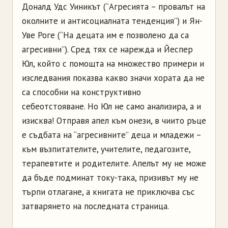
Доналд Удс Уиникът (“Агресията – провалът на
околните и антисоциалната тенденция”) и Ян-
Уве Роге (“На децата им е позволено да са
агресивни”). Сред тях се нарежда и Йеспер
Юл, който с помощта на множество примери и
изследвания показва какво значи хората да не
са способни на конструктивно
себеотстояване. Но Юл не само анализира, а и
изисква! Отправя апел към онези, в чиито ръце
е съдбата на “агресивните” деца и младежи –
към възпитателите, учителите, педагозите,
терапевтите и родителите. Апелът му не може
да бъде подминат току-така, призивът му не
търпи отлагане, а книгата не приключва със
затварянето на последната страница.