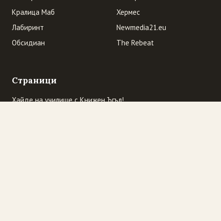
Кралица Маб
Хермес
Лабиринт
Newmedia21.eu
Обсидиан
The Rebeat
Страници
Хайде на училище с Книжен Ъгъл!
Начална страница
Къде сме ние? Очаквайте промоции
„Избраният читател” се завръща
Промоция! "Трите трола" гостуват в "Книжен Ъгъл". И
обратно
© Книжен ъгъл · ул. „Оборище" 117, София
Предоставено от Blogger