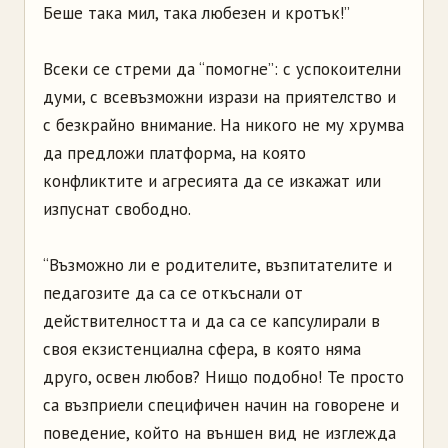
Беше така мил, така любезен и кротък!”
Всеки се стреми да “помогне”: с успокоителни
думи, с всевъзможни изрази на приятелство и
с безкрайно внимание. На никого не му хрумва
да предложи платформа, на която
конфликтите и агресията да се изкажат или
изпуснат свободно.
“Възможно ли е родителите, възпитателите и
педагозите да са се откъснали от
действителността и да са се капсулирали в
своя екзистенциална сфера, в която няма
друго, освен любов? Нищо подобно! Те просто
са възприели специфичен начин на говорене и
поведение, който на външен вид не изглежда