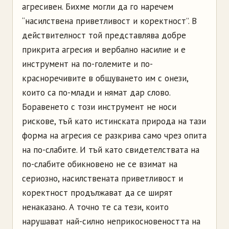
агресивен. Бихме могли да го наречем
“насилствена приветливост и коректност”. В
действителност той представлява добре
прикрита агресия и вербално насилие и е
инструмент на по-големите и по-
красноречивите в общуването им с онези,
които са по-млади и нямат дар слово.
Боравенето с този инструмент не носи
рискове, тъй като истинската природа на тази
форма на агресия се разкрива само чрез опита
на по-слабите. И тъй като свидетелствата на
по-слабите обикновено не се взимат на
сериозно, насилствената приветливост и
коректност продължават да се ширят
ненаказано. А точно те са тези, които
нарушават най-силно неприкосновеността на