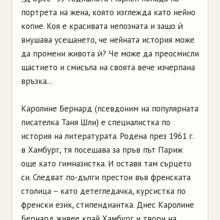
портрета на жена, която изглежда като нейно
копие. Коя е красивата непозната и защо ѝ
внушава усещането, че нейната история може
да промени живота ѝ? Че може да преосмисли
щастието и смисъла на своята вече изчерпана
връзка...
Каролине Бернард (псевдоним на популярната
писателка Таня Шли) е специалистка по
история на литературата. Родена през 1961 г.
в Хамбург, тя посещава за пръв път Париж
още като гимназистка. И оставя там сърцето
си. Следват по-дълги престои във френската
столица – като детегледачка, курсистка по
френски език, стипендиантка. Днес Каролине
Бернард живее край Хамбург и твори на