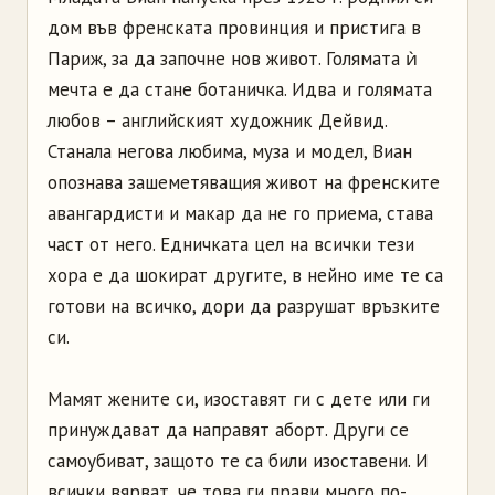
дом във френската провинция и пристига в
Париж, за да започне нов живот. Голямата ѝ
мечта е да стане ботаничка. Идва и голямата
любов – английският художник Дейвид.
Станала негова любима, муза и модел, Виан
опознава зашеметяващия живот на френските
авангардисти и макар да не го приема, става
част от него. Едничката цел на всички тези
хора е да шокират другите, в нейно име те са
готови на всичко, дори да разрушат връзките
си.
Мамят жените си, изоставят ги с дете или ги
принуждават да направят аборт. Други се
самоубиват, защото те са били изоставени. И
всички вярват, че това ги прави много по-