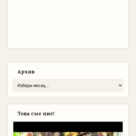
Архив
Това сме ние!