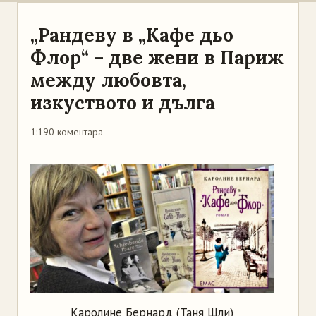
„Рандеву в „Кафе дьо
Флор“ – две жени в Париж
между любовта,
изкуството и дълга
1:19
0 коментара
Каролине Бернард (Таня Шли)