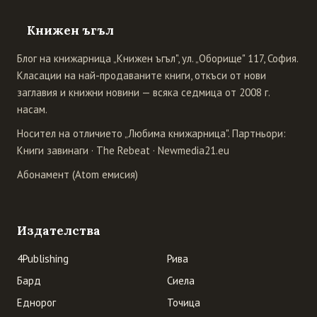
Книжен ъгъл
Блог на книжарница „Книжен ъгъл", ул. „Оборище" 117, София.
Класации на най-продаваните книги, откъси от нови
заглавия и книжни новини — всяка седмица от 2008 г.
насам.
Носител на отличието „Любима книжарница". Партньори:
Книги завинаги
·
The Rebeat
·
Newmedia21.eu
Абонамент (Atom емисия)
Издателства
4Publishing
Рива
Бард
Сиела
Еднорог
Точица