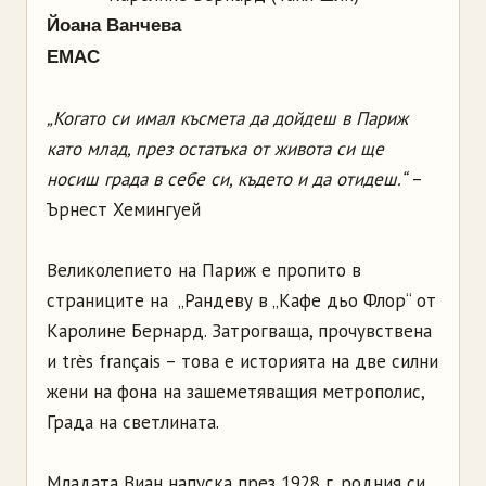
Йоана Ванчева
ЕМАС
„Когато си имал късмета да дойдеш в Париж
като млад, през остатъка от живота си ще
носиш града в себе си, където и да отидеш.“
–
Ърнест Хемингуей
Великолепието на Париж е пропито в
страниците на „Рандеву в „Кафе дьо Флор“ от
Каролине Бернард. Затрогваща, прочувствена
и très français – това е историята на две силни
жени на фона на зашеметяващия метрополис,
Града на светлината.
Младата Виан напуска през 1928 г. родния си