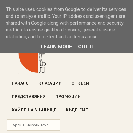
Книжен ъгъл
This site uses cookies from Google to deliver its services
and to analyze traffic. Your IP address and user-agent are
shared with Google along with performance and security
Блог на книжарницата — класации, откъси, нови книги
metrics to ensure quality of service, generate usage
ул. „Оборище" 117, София
· пон–пет 10:00–19:00 ·
statistics, and to detect and address abuse.
събота 10:00–16:00
LEARN MORE
GOT IT
НАЧАЛО
КЛАСАЦИИ
ОТКЪСИ
ПРЕДСТАВЯНИЯ
ПРОМОЦИИ
ХАЙДЕ НА УЧИЛИЩЕ
КЪДЕ СМЕ