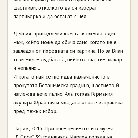
щастливи, отколкото да си изберат
партньорка и да останат с нея.
Дейвид принадлежи към тази плеяда, един
мъж, който може да обича само когато не е
завладян от поредната си картина. Но за Виан
този мъж е съдбата ѝ, нейното щастие, макар
и непълно...
И когато най-сетне идва назначението в
прочутата Ботаническа градина, щастието ѝ
изглежда вече пълно. Ала тогава Германия
окупира Франция и младата жена е изправена
пред тежък избор...
Париж, 2015. При посещението си в музея
„Д'Орсе“ 39-годишната Марлен попада на