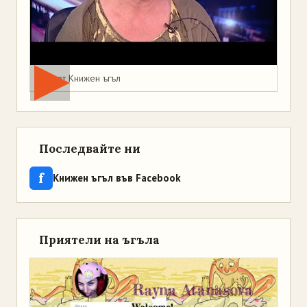
Мая от Книжен ъгъл
Последвайте ни
f
Книжен ъгъл във Facebook
Приятели на ъгъла