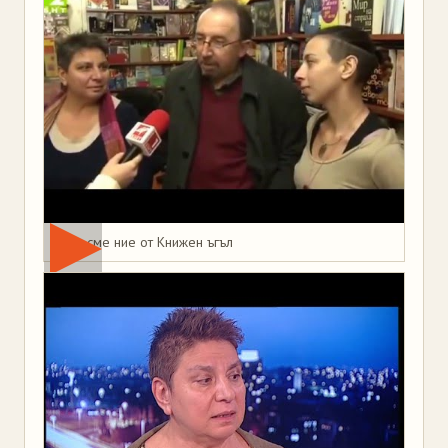
Това сме ние от Книжен ъгъл