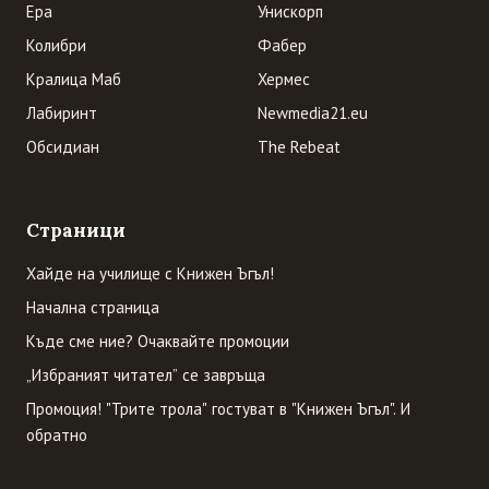
Ера
Унискорп
Колибри
Фабер
Кралица Маб
Хермес
Лабиринт
Newmedia21.eu
Обсидиан
The Rebeat
Страници
Хайде на училище с Книжен Ъгъл!
Начална страница
Къде сме ние? Очаквайте промоции
„Избраният читател” се завръща
Промоция! "Трите трола" гостуват в "Книжен Ъгъл". И
обратно