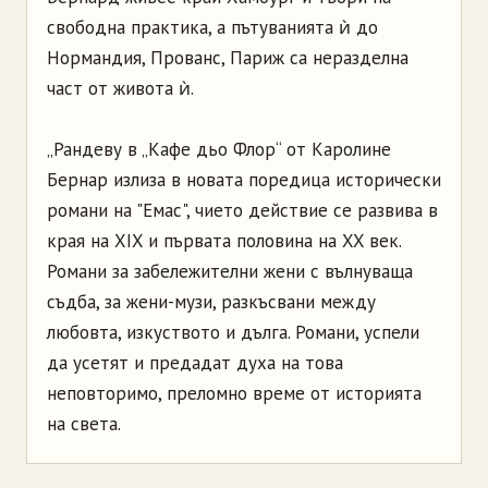
свободна практика, а пътуванията ѝ до
Нормандия, Прованс, Париж са неразделна
част от живота ѝ.
„Рандеву в „Кафе дьо Флор“ от Каролине
Бернар излиза в новата поредица исторически
романи на "Емас", чието действие се развива в
края на XIX и първата половина на XX век.
Романи за забележителни жени с вълнуваща
съдба, за жени-музи, разкъсвани между
любовта, изкуството и дълга. Романи, успели
да усетят и предадат духа на това
неповторимо, преломно време от историята
на света.