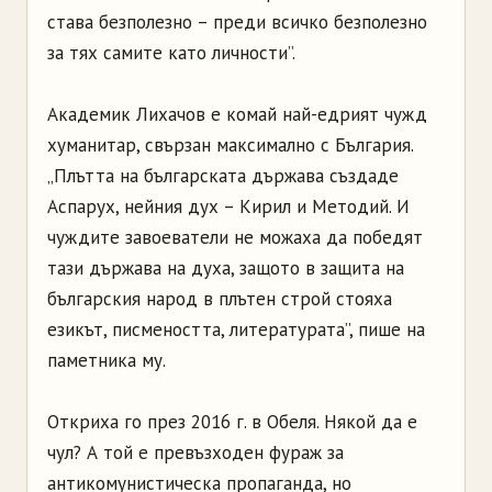
става безполезно – преди всичко безполезно
за тях самите като личности”.
Академик Лихачов е комай най-едрият чужд
хуманитар, свързан максимално с България.
„Плътта на българската държава създаде
Аспарух, нейния дух – Кирил и Методий. И
чуждите завоеватели не можаха да победят
тази държава на духа, защото в защита на
българския народ в плътен строй стояха
езикът, писмеността, литературата”, пише на
паметника му.
Откриха го през 2016 г. в Обеля. Някой да е
чул? А той е превъзходен фураж за
антикомунистическа пропаганда, но