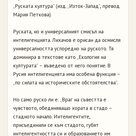
„Руската култура” (изд. „Изток-Запад”, превод
Мария Петкова).
Руската, но и универсалният смисъл на
интелигенцията. Лихачов е орисан да осмисля
универсалността успоредно на руското. Тя
доминира в текстове като „Екология на
културата” – въведено от него понятие. В
Русия интелигенцията има особена функция –
„по силата на историческите обстоятелства”.
Но само руско ли е: „Враг на съвестта е
чувството, обединяващо хората в стадо –
стадното начало. Интелигентите,
присъединили се към стадото, губят
интелигентността си и образованието им