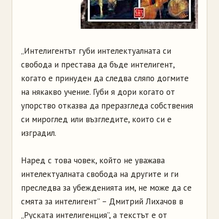
„Интелигентът губи интелектуалната си
свобода и престава да бъде интелигент,
когато е принуден да следва сляпо догмите
на някакво учение. Губи я дори когато от
упорство отказва да преразгледа собствения
си мироглед или възгледите, които си е
изградил.
Наред с това човек, който не уважава
интелектуалната свобода на другите и ги
преследва за убежденията им, не може да се
смята за интелигент” – Дмитрий Лихачов в
„Руската интелигенция”, а текстът е от