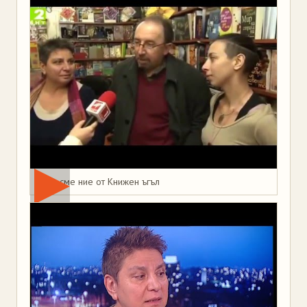
Това сме ние от Книжен ъгъл