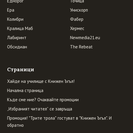
Еднорог
Точица
Ера
Унискорп
Колибри
Фабер
Кралица Маб
Хермес
Лабиринт
Newmedia21.eu
Обсидиан
The Rebeat
Страници
Хайде на училище с Книжен Ъгъл!
Начална страница
Къде сме ние? Очаквайте промоции
„Избраният читател” се завръща
Промоция! "Трите трола" гостуват в "Книжен Ъгъл". И
обратно