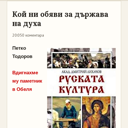
Кой ни обяви за държава
на духа
20:05
0 коментара
Петко
Тодоров
Вдигнахме
му паметник
в Обеля