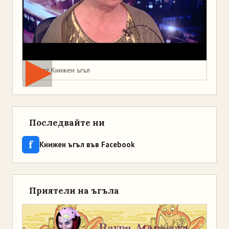
Мая от Книжен ъгъл
Последвайте ни
f
Книжен ъгъл във Facebook
Приятели на ъгъла