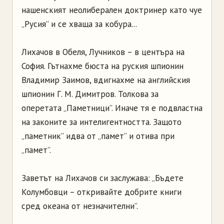
нашенският неолиберален доктринер като чуе
„Русия” и се хваща за кобура...
Лихачов в Обеля, Лучников – в центъра на
София. Гътнахме бюста на руския шпионин
Владимир Заимов, вдигнахме на английския
шпионин Г. М. Димитров. Толкова за
оперетата „Паметници”. Иначе тя е подвластна
на законите за интелигентността. Защото
„паметник” идва от „памет” и отива при
„памет”.
Заветът на Лихачов си заслужава: „Бъдете
Колумбовци – откривайте добрите книги
сред океана от незначителни”.