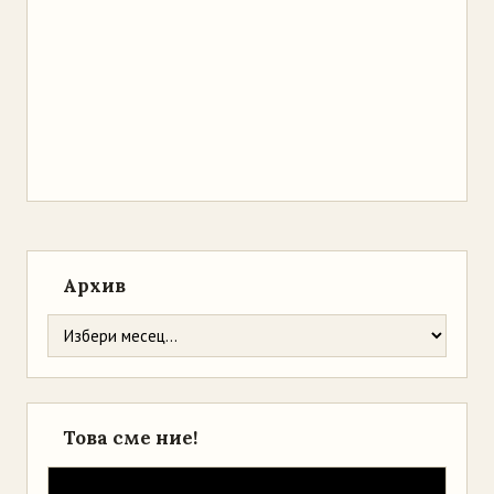
Архив
Това сме ние!