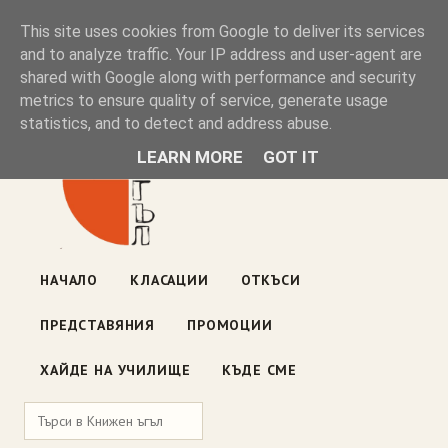
Книжен ъгъл
This site uses cookies from Google to deliver its services
and to analyze traffic. Your IP address and user-agent are
shared with Google along with performance and security
Блог на книжарницата — класации, откъси, нови книги
metrics to ensure quality of service, generate usage
ул. „Оборище" 117, София
· пон–пет 10:00–19:00 ·
statistics, and to detect and address abuse.
събота 10:00–16:00
LEARN MORE
GOT IT
НАЧАЛО
КЛАСАЦИИ
ОТКЪСИ
ПРЕДСТАВЯНИЯ
ПРОМОЦИИ
ХАЙДЕ НА УЧИЛИЩЕ
КЪДЕ СМЕ