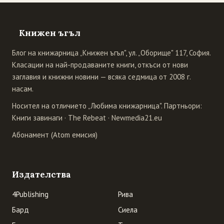
Книжен ъгъл
Блог на книжарница „Книжен ъгъл", ул. „Оборище" 117, София.
Класации на най-продаваните книги, откъси от нови
заглавия и книжни новини — всяка седмица от 2008 г.
насам.
Носител на отличието „Любима книжарница". Партньори:
Книги завинаги
·
The Rebeat
·
Newmedia21.eu
Абонамент (Atom емисия)
Издателства
4Publishing
Рива
Бард
Сиела