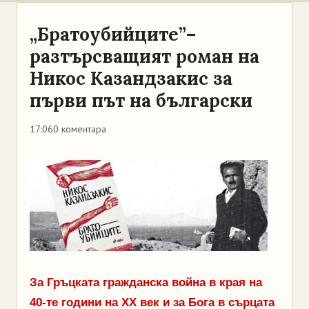
„Братоубийците”–
разтърсващият роман на
Никос Казандзакис за
първи път на български
17:06
0 коментара
За Гръцката гражданска война в края на
40-те години на XX век и за Бога в сърцата