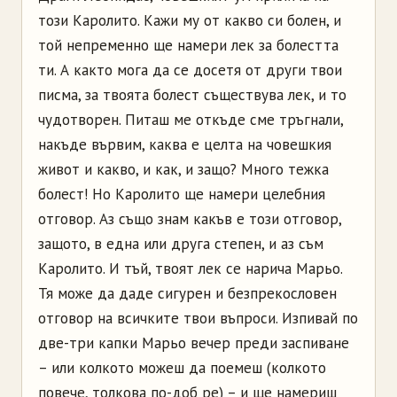
този Каролито. Кажи му от какво си болен, и
той непременно ще намери лек за болестта
ти. А както мога да се досетя от други твои
писма, за твоята болест съществува лек, и то
чудотворен. Питаш ме откъде сме тръгнали,
накъде вървим, каква е целта на човешкия
живот и какво, и как, и защо? Много тежка
болест! Но Каролито ще намери целебния
отговор. Аз също знам какъв е този отговор,
защото, в една или друга степен, и аз съм
Каролито. И тъй, твоят лек се нарича Марьо.
Тя може да даде сигурен и безпрекословен
отговор на всичките твои въпроси. Изпивай по
две-три капки Марьо вечер преди заспиване
– или колкото можеш да поемеш (колкото
повече, толкова по-доб ре) – и ще намериш