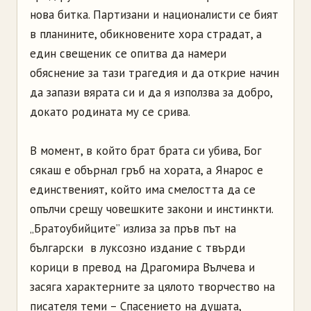
нова битка. Партизани и националисти се бият
в планините, обикновените хора страдат, а
един свещеник се опитва да намери
обяснение за тази трагедия и да открие начин
да запази вярата си и да я използва за добро,
докато родината му се срива.
В момент, в който брат брата си убива, Бог
сякаш е обърнал гръб на хората, а Янарос е
единственият, който има смелостта да се
опълчи срещу човешките закони и инстинкти.
„Братоубийците” излиза за пръв път на
български в луксозно издание с твърди
корици в превод на Драгомира Вълчева и
засяга характерните за цялото творчество на
писателя теми – Спасението на душата,