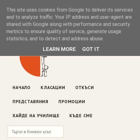
Книжен ъгъл
This site uses cookies from Google to deliver its services
and to analyze traffic. Your IP address and user-agent are
shared with Google along with performance and security
Блог на книжарницата — класации, откъси, нови книги
metrics to ensure quality of service, generate usage
ул. „Оборище" 117, София
· пон–пет 10:00–19:00 ·
statistics, and to detect and address abuse.
събота 10:00–16:00
LEARN MORE
GOT IT
НАЧАЛО
КЛАСАЦИИ
ОТКЪСИ
ПРЕДСТАВЯНИЯ
ПРОМОЦИИ
ХАЙДЕ НА УЧИЛИЩЕ
КЪДЕ СМЕ