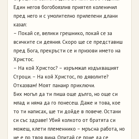
Един негов богобоязлив приятел коленичил
пред него и с умолително прилепени длани
казал:
– Покай се, велики грешнико, покай се за
всичките си деяния. Скоро ще се представиш
пред Бога, прекръсти се и призови името на
Христос.
– На кой Христос? – изръмжал издъхващият
Строци. – На кой Христос, по дяволите?
Отказвам! Моят панаир приключи.
Бих могъл да ти пиша още дълго, но още си
млад и няма да го понесеш. Даже и това, кое
то ти написах, ще ти дойде в повече. Остани
си със здраве! Убий колкото от братята си
можеш, клети племеннико – мръсна работа, но
не е по твоя вина. Опитай се поне да се