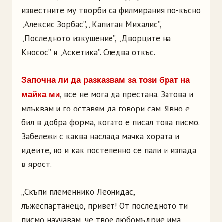
известните му творби са филмирания по-късно
„Алексис Зорбас”, „Капитан Михалис”,
„Последното изкушение”, „Дворците на
Кносос” и „Аскетика”. Следва откъс.
Започна ли да разказвам за този брат на
, все не мога да престана. Затова и
майка ми
млъквам и го оставям да говори сам. Явно е
бил в добра форма, когато е писал това писмо.
Забележи с каква наслада мачка хората и
идеите, но и как постепенно се пали и изпада
в ярост.
„Скъпи племеннико Леонидас,
лъжеспартанецо, привет! От последното ти
писмо научавам, че твое любомъдрие има