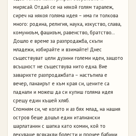
мирясай. Отдай се на някой голям таралеж,
сиреч на някоя голяма идея – има ги толкова
много: родина, религия, наука, изкуство, слава,
комунизъм, фашизъм, равенство, братство...
Дошло е време за разпродажба, скъпи
младежи, избирайте и взимайте! Днес
съществуват цели дузини големи идеи, защото
всъщност не съществува нито една. Вие
заварихте разпродажбата – настъпила е
вечер, панаирът е към края си, цените са
паднали и можеш да си купиш голяма идея
срещу един къшей хляб.
Спомням си, че когато и аз бях млад, на нашия
остров беше дошъл един италиански
шарлатанин с шапка като комин, кой то
лекуваше всякакви болести и прочее бабини