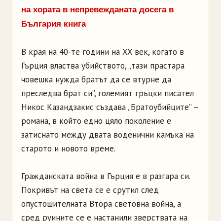
на хората в непревежданата досега в
България книга
В края на 40-те години на XX век, когато в
Гърция властва убийството, „тази прастара
човешка нужда братът да се втурне да
преследва брат си”, големият гръцки писател
Никос Казандзакис създава „Братоубийците” –
романа, в който едно цяло поколение е
затиснато между двата воденични камъка на
старото и новото време.
Гражданската война в Гърция е в разгара си.
Покривът на света се е срутил след
опустошителната Втора световна война, а
сред руините се е настанили зверствата на