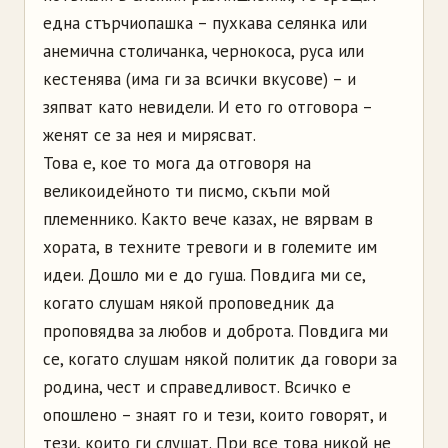
една стърчиопашка – пухкава селянка или
анемична столичанка, чернокоса, руса или
кестенява (има ги за всички вкусове) – и
зяпват като невидели. И ето го отговора –
женят се за нея и мирясват.
Това е, кое то мога да отговоря на
великоидейното ти писмо, скъпи мой
племеннико. Както вече казах, не вярвам в
хората, в техните тревоги и в големите им
идеи. Дошло ми е до гуша. Повдига ми се,
когато слушам някой проповедник да
проповядва за любов и доброта. Повдига ми
се, когато слушам някой политик да говори за
родина, чест и справедливост. Всичко е
опошлено – знаят го и тези, които говорят, и
тези, които ги слушат. При все това никой не