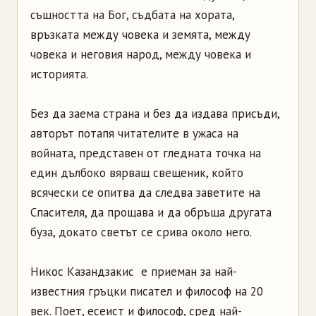
същността на Бог, съдбата на хората,
връзката между човека и земята, между
човека и неговия народ, между човека и
историята.
Без да заема страна и без да издава присъди,
авторът потапя читателите в ужаса на
войната, представен от гледната точка на
един дълбоко вярващ свещеник, който
всячески се опитва да следва заветите на
Спасителя, да прощава и да обръща другата
буза, докато светът се срива около него.
Никос Казандзакис е приеман за най-
известния гръцки писател и философ на 20
век. Поет, есеист и философ, сред най-