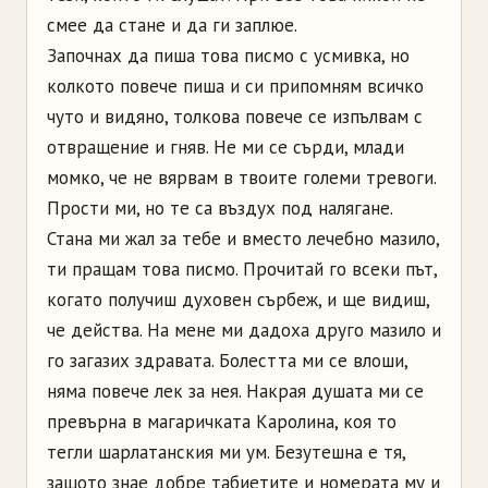
смее да стане и да ги заплюе.
Започнах да пиша това писмо с усмивка, но
колкото повече пиша и си припомням всичко
чуто и видяно, толкова повече се изпълвам с
отвращение и гняв. Не ми се сърди, млади
момко, че не вярвам в твоите големи тревоги.
Прости ми, но те са въздух под налягане.
Стана ми жал за тебе и вместо лечебно мазило,
ти пращам това писмо. Прочитай го всеки път,
когато получиш духовен сърбеж, и ще видиш,
че действа. На мене ми дадоха друго мазило и
го загазих здравата. Болестта ми се влоши,
няма повече лек за нея. Накрая душата ми се
превърна в магаричката Каролина, коя то
тегли шарлатанския ми ум. Безутешна е тя,
защото знае добре табиетите и номерата му и