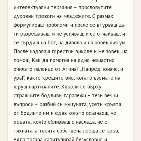
интелектуални терзания – прословутите
духовни тревоги на младежите. С размах
формулираш проблеми и после се втурваш да
ги разрешаваш, и не успяваш, и се отчайваш, и
се сърдиш на Бог, на дявола и на човешкия ум.
После надаваш горестни викове и ме зовеш на
помощ. Как да помогна на едно нещастно
очилато паленце от Атина? „Напред, юначе, и
ура!“, както крещите вие, когато вземате на
юруш партизаните. Хвърли се върху
страшните бодливи таралежи – тези вечни
въпроси – разбий си муцуната, усети кръвта
от бодлите им и едва когато осъзнаеш, че
кръвта, кояtо облизваш с наслада, не е
тяхната, а твоята собствена лееща се кръв,
едва тогава капитулирай безусловно и