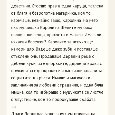
деветини. Стоеше прав в една каруца, теглена
от блага и безропотна магаричка, коя то
наричаше, незнайно защо, Каролина. На него
пък му викаха Каролито. Шепите му бяха
пълни с шишенца, прахчета и мазила. Имаш ли
някакви болежки? Каролито за всичко ще
намери цяр. Вадеше даже зъби и поставяше
стъклени очи. Продаваше дървени ръце с
дебели куки за едноръките, дървени крака с
пружини за еднокраките и ластични колани за
сецнатите в кръста. Имаше и магически
заклинания за любовни страдания, и една бяла
мишка, коя то избираше с муцунката си листче
с двустишие, кое то пророкуваше съдбата
ти...
Драги Леонидас, човешкият ум прилича на