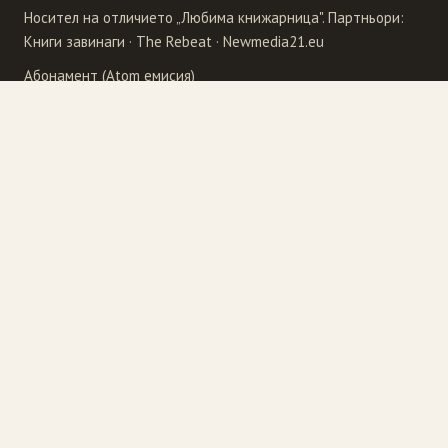
Носител на отличието „Любима книжарница". Партньори:
Книги завинаги
·
The Rebeat
·
Newmedia21.eu
Абонамент (Atom емисия)
Издателства
4Publishing
Рива
Бард
Сиела
Еднорог
Точица
Ера
Унискорп
Колибри
Фабер
Кралица Маб
Хермес
Лабиринт
Newmedia21.eu
Обсидиан
The Rebeat