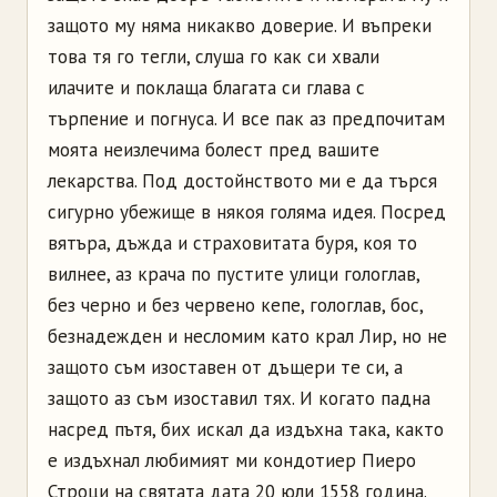
защото му няма никакво доверие. И въпреки
това тя го тегли, слуша го как си хвали
илачите и поклаща благата си глава с
търпение и погнуса. И все пак аз предпочитам
моята неизлечима болест пред вашите
лекарства. Под достойнството ми е да търся
сигурно убежище в някоя голяма идея. Посред
вятъра, дъжда и страховитата буря, коя то
вилнее, аз крача по пустите улици гологлав,
без черно и без червено кепе, гологлав, бос,
безнадежден и несломим като крал Лир, но не
защото съм изоставен от дъщери те си, а
защото аз съм изоставил тях. И когато падна
насред пътя, бих искал да издъхна така, както
е издъхнал любимият ми кондотиер Пиеро
Строци на святата дата 20 юли 1558 година.