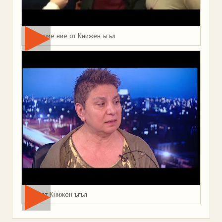
Това сме ние от Книжен ъгъл
Мая от Книжен ъгъл