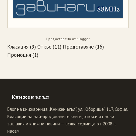
Предоставено от
Blogger
.
Класация
(9)
Откъс
(11)
Представяне
(16)
Промоция
(1)
Книжен ъгъл
Блог на книжарница „Книжен ъгъл", ул. „Оборище" 117, София.
Класации на най-продаваните книги, откъси от нови
заглавия и книжни новини — всяка седмица от 2008 г.
насам.