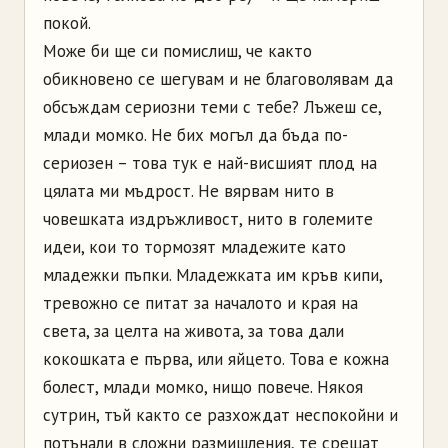
покой.
Може би ще си помислиш, че както
обикновено се шегувам и не благоволявам да
обсъждам сериозни теми с тебе? Лъжеш се,
млади момко. Не бих могъл да бъда по-
сериозен – това тук е най-висшият плод на
цялата ми мъдрост. Не вярвам нито в
човешката издръжливост, нито в големите
идеи, кои то тормозят младежите като
младежки пъпки. Младежката им кръв кипи,
тревожно се питат за началото и края на
света, за целта на живота, за това дали
кокошката е първа, или яйцето. Това е кожна
болест, млади момко, нищо повече. Някоя
сутрин, тъй както се разхождат неспокойни и
потънали в сложни размишления, те срещат