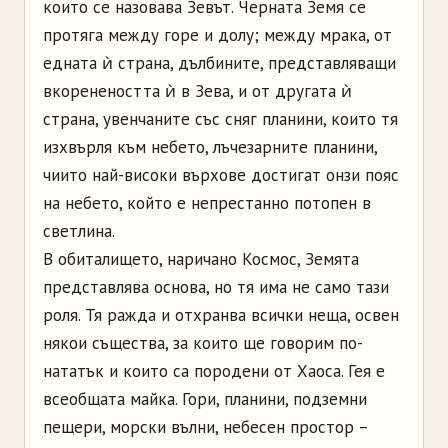
които се назовава Зевът. Черната Земя се
протяга между горе и долу; между мрака, от
едната ѝ страна, дълбините, представляващи
вкоренеността ѝ в Зева, и от другата ѝ
страна, увенчаните със сняг планини, които тя
изхвърля към небето, лъчезарните планини,
чиито най-високи върхове достигат онзи пояс
на небето, който е непрестанно потопен в
светлина.
В обиталището, наричано Космос, Земята
представлява основа, но тя има не само тази
роля. Тя ражда и отхранва всички неща, освен
някои същества, за които ще говорим по-
нататък и които са породени от Хаоса. Гея е
всеобщата майка. Гори, планини, подземни
пещери, морски вълни, небесен простор –