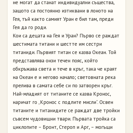
не могат да станат индивидуални същества,
защото са постоянно изтиквани в лоното на
Гея, тъй както самият Уран е бил там, преди
Гея да го роди.
Кои са децата на Гея и Уран? Първо се раждат
шестимата титани и шестте им сестри
титаниди. Първият титан се казва Океан. Той
представлява онзи течен пояс, който
обкръжава света и тече в кръг, така че краят
на Океан е и негово начало; световната река
прелива в самата себе си по затворен кръг.
Най-младият от титаните се казва Кронос,
наричат го „Кронос с подлите мисли“. Освен
титаните и титанидите се раждат две тройки
съвсем чудовищни твари. Първата тройка са
циклопите – Бронт, Стероп и Арг, – могъщи