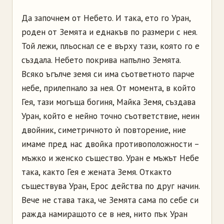
Да започнем от Небето. И така, ето го Уран,
роден от Земята и еднакъв по размери с нея.
Той лежи, пльоснал се е върху тази, която го е
създала. Небето покрива напълно Земята.
Всяко ъгълче земя си има съответното парче
небе, прилепнало за нея. От момента, в който
Гея, тази могъща богиня, Майка Земя, създава
Уран, който е нейно точно съответствие, неин
двойник, симетричното ѝ повторение, ние
имаме пред нас двойка противоположности –
мъжко и женско същество. Уран е мъжът Небе
така, както Гея е жената Земя. Откакто
съществува Уран, Ерос действа по друг начин.
Вече не става така, че Земята сама по себе си
ражда намиращото се в нея, нито пък Уран