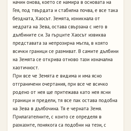
начин онова, което се намира в основата на
Гея, под твърдата и стабилна почва, е все така
бездната, Хаосът. Земята, изникнала от
недрата на Зева, остава свързана с него в
дълбините си. За гърците Хаосът извиква
представата за непрозирна мъгла, в която
всички граници се размиват. В самите дълбини
на Земята се открива отново тази изначална
хаотичност.
При все че Земята е видима и има ясно
отграничени очертания, при все че всичко
родено от нея ще притежава като нея ясни
граници и предели, тя все пак остава подобна
на Зева в дълбочина. Тя е черната Земя.
Прилагателните, с които се определя в
разказите, понякога са подобни на тези, с