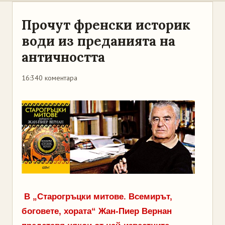
Прочут френски историк
води из преданията на
античността
16:34
0 коментара
В „Старогръцки митове. Всемирът,
боговете, хората“ Жан-Пиер Вернан