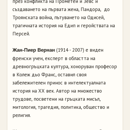
през конфликта на Прометей и Зевс и
създаването на първата жена, Пандора, до
Троянската война, пътуването на Одисей,
трагичната история на Едип и геройствата на
Персей.
(1914 - 2007) е виден
Жан-Пиер Вернан
френски учен, експерт в областта на
древногръцката култура, хоноруван професор
в Колеж дьо Франс, оставил своя
забележителен принос в интелектуалната
история на ХХ век. Автор на множество
трудове, посветени на гръцката мисъл,
митология, трагедия, политика, общество и
религия.