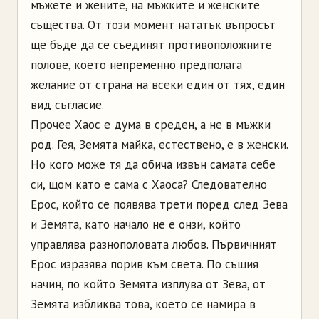
мъжете и жените, на мъжките и женските
същества. От този момент нататък въпросът
ще бъде да се съединят противоположните
полове, което непременно предполага
желание от страна на всеки един от тях, един
вид съгласие.
Прочее Хаос е дума в среден, а не в мъжки
род. Гея, Земята майка, естествено, е в женски.
Но кого може тя да обича извън самата себе
си, щом като е сама с Хаоса? Следователно
Ерос, който се появява трети поред след Зева
и Земята, като начало не е онзи, който
управлява разнополовата любов. Първичният
Ерос изразява порив към света. По същия
начин, по който Земята изплува от Зева, от
Земята избликва това, което се намира в