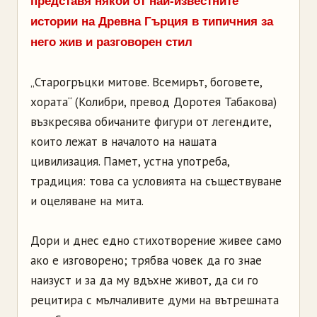
представя някои от най-известните
истории на Древна Гърция в типичния за
него жив и разговорен стил
„Старогръцки митове. Всемирът, боговете,
хората“ (Колибри, превод Доротея Табакова)
възкресява обичаните фигури от легендите,
които лежат в началото на нашата
цивилизация. Памет, устна употреба,
традиция: това са условията на съществуване
и оцеляване на мита.
Дори и днес едно стихотворение живее само
ако е изговорено; трябва човек да го знае
наизуст и за да му вдъхне живот, да си го
рецитира с мълчаливите думи на вътрешната