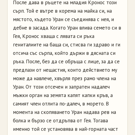
После дава в ръцете на младия Кронос този
сърп. Той е вътре в корема на майка си, на
мястото, където Уран се съединява с нея, и
дебне в засада. Когато Уран влива семето си в
Гея, Кронос хваща с лявата си ръка
гениталиите на баща си, стисва ги здраво и ги
отсича със сърпа, който държи в дясната си
ръка. После, без да се обръща с лице, за да се
предпази от нещастия, които действието му
може да навлече, хвърля през рамо члена на
Уран. От този отсечен и запратен надалеч
мъжки орган на земята капят капки кръв, а
самият член отлита по-далеч, в морето. В
момента на скопяването Уран надава рев на
болка и бързо се отдръпва от Гея. Тогава
именно той се установява в най-горната част