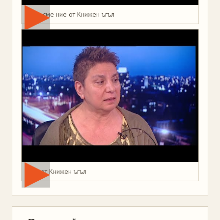
Това сме ние от Книжен ъгъл
Мая от Книжен ъгъл