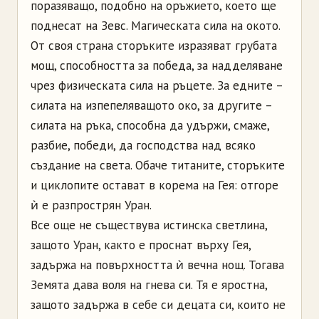
поразяващо, подобно на оръжието, което ще
поднесат на Зевс. Магическата сила на окото.
От своя страна сторъките изразяват грубата
мощ, способността за победа, за надделяване
чрез физическата сила на ръцете. За едните –
силата на изпепеляващото око, за другите –
силата на ръка, способна да удържи, смаже,
разбие, победи, да господства над всяко
създание на света. Обаче титаните, сторъките
и циклопите остават в корема на Гея: отгоре
ѝ е разпрострян Уран.
Все още не съществува истинска светлина,
защото Уран, както е проснат върху Гея,
задържа на повърхността ѝ вечна нощ. Тогава
Земята дава воля на гнева си. Тя е яростна,
защото задържа в себе си децата си, които не