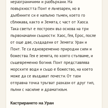
неразграничими и разбъркани. На
повърхността Понт е лъчезарен, но в
дълбините си е напълно тъмен, което го
сближава, както и Земята, с част от Хаоса.
Така светът е построен въз основа на три
първоначални същности: Хаос, Гея, Ерос, после
от още две, създадени от Земята: Уран и
Понт. Те са едновременно природни сили и
божества. Гея е земята, по която стъпваме, и
същевременно богиня. Понт представлява
морските води и също е божество, на което
може да се въздават почести. От тази
отправна точка тръгват разкази от друг тип,
пълни с насилие и драматизъм.
Кастрирането на Уран