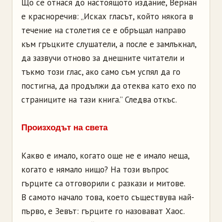
Що се отнася до настоящото издание, Вернан
е красноречив: „Исках гласът, който някога в
течение на столетия се е обръщал направо
към гръцките слушатели, а после е замлъкнал,
да зазвучи отново за днешните читатели и
тъкмо този глас, ако само съм успял да го
постигна, да продължи да отеква като ехо по
страниците на тази книга.” Следва откъс.
Произходът на света
Какво е имало, когато още не е имало неща,
когато е нямало нищо? На този въпрос
гърците са отговорили с разкази и митове.
В самото начало това, което съществува най-
първо, е Зевът: гърците го назовават Хаос.