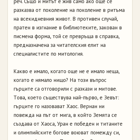
реч. Също и митът е жив само ако още се
разказва от поколение на поколение в ритъма
на всекидневния живот. В противен случай,
пратен в изгнание в библиотеките, закован в
писмена форма, той се превръща в справка,
предназначена за читателския елит на
специалистите по митология.
Какво е имало, когато още не е имало неща,
когато е нямало нищо? На този въпрос
гърците са отговорили с разкази и митове.
Tова, което съществува най-първо, е Зевът:
гърците го назовават Хаос. Вернан ни
повежда на път от мига, в който Земята се
създава от Хаоса, Уран е победен и титаните
и олимпийските богове воюват помежду си,