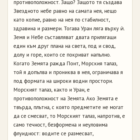
противоположност. Защо? Защото тя създава
Звездното небе равно на самата нея, нещо
като копие, равно на нея по стабилност,
здравина и размери. Тогава Уран ляга върху ѝ.
Земя и Небе съставляват двата прилягащи
един към друг плана на света, под и свод,
долу и горе, които се покриват напълно.
Когато Земята ражда Понт, Морския талаз,
той я допълва и прониква в нея, ограничава я
под формата на широки водни простори.
Морският талаз, както и Уран, е
противоположност на Земята. Ако Земята е
твърда, плътна, с която предметите не могат
да се смесват, то Морският талаз, напротив, е
само течност, безформена и неуловима
флуидност: водите се размесват,