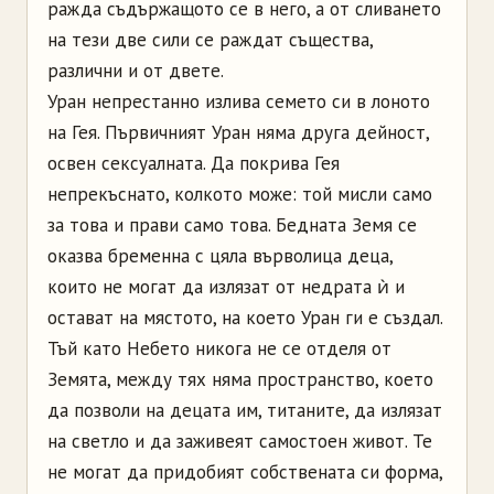
ражда съдържащото се в него, а от сливането
на тези две сили се раждат същества,
различни и от двете.
Уран непрестанно излива семето си в лоното
на Гея. Първичният Уран няма друга дейност,
освен сексуалната. Да покрива Гея
непрекъснато, колкото може: той мисли само
за това и прави само това. Бедната Земя се
оказва бременна с цяла върволица деца,
които не могат да излязат от недрата ѝ и
остават на мястото, на което Уран ги е създал.
Тъй като Небето никога не се отделя от
Земята, между тях няма пространство, което
да позволи на децата им, титаните, да излязат
на светло и да заживеят самостоен живот. Те
не могат да придобият собствената си форма,