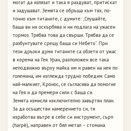
могат да излязат и така я раздуват, притискат
и задушават. Земята се обръща към тях, по-
точно към титаните, с думите: „Слушайте,
баща ви ни оскърбява и ни подлага на ужасен
тормоз. Трябва това да свърши. Трябва да се
разбунтувате срещу баща си Небето“. При
тези дръзки думи титаните са обзети от ужас
в корема на Гея. Уран, разположен все така
неподвижно върху майка им и равен на нея по
големина, им изглежда трудно победим. Само
най-малкият, Кронос, се съгласява да помогне
на Гея и да премери сили с баща си.
Земята измисля изключително завъртян план.
За да осъществи намерението си, тя
изработва вътре в себе си инструмент, сърп
(harpѐ), направен от бял метал – стомана.