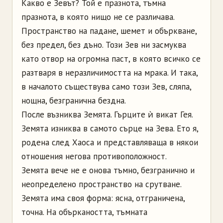
Какво е Зевът? Той е празнота, тъмна
празнота, в която нищо не се различава.
Пространство на падане, шемет и объркване,
без предел, без дъно. Този Зев ни засмуква
като отвор на огромна паст, в която всичко се
разтваря в неразличимостта на мрака. И така,
в началото съществува само този Зев, сляпа,
нощна, безгранична бездна.
После възниква Земята. Гърците ѝ викат Гея.
Земята изниква в самото сърце на Зева. Ето я,
родена след Хаоса и представляваща в някои
отношения негова противоположност.
Земята вече не е онова тъмно, безгранично и
неопределено пространство на срутване.
Земята има своя форма: ясна, отграничена,
точна. На объркаността, тъмната