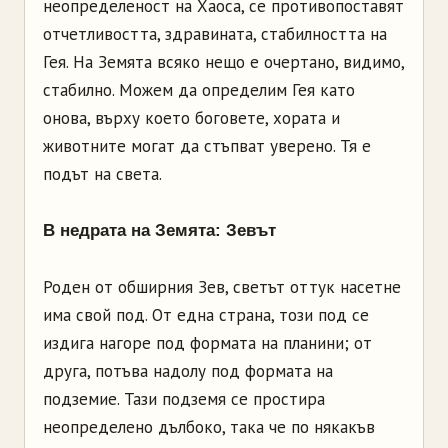
неопределеност на Хаоса, се противопоставят
отчетливостта, здравината, стабилността на
Гея. На Земята всяко нещо е очертано, видимо,
стабилно. Можем да определим Гея като
онова, върху което боговете, хората и
животните могат да стъпват уверено. Тя е
подът на света.
В недрата на Земята: Зевът
Роден от обширния Зев, светът оттук насетне
има свой под. От една страна, този под се
издига нагоре под формата на планини; от
друга, потъва надолу под формата на
подземие. Тази подземя се простира
неопределено дълбоко, така че по някакъв