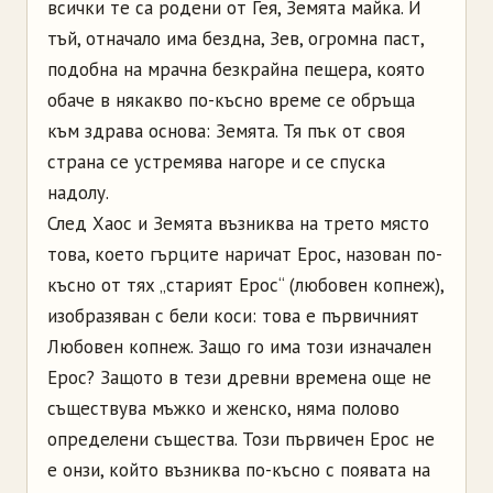
всички те са родени от Гея, Земята майка. И
тъй, отначало има бездна, Зев, огромна паст,
подобна на мрачна безкрайна пещера, която
обаче в някакво по-късно време се обръща
към здрава основа: Земята. Тя пък от своя
страна се устремява нагоре и се спуска
надолу.
След Хаос и Земята възниква на трето място
това, което гърците наричат Ерос, назован по-
късно от тях „старият Ерос“ (любовен копнеж),
изобразяван с бели коси: това е първичният
Любовен копнеж. Защо го има този изначален
Ерос? Защото в тези древни времена още не
съществува мъжко и женско, няма полово
определени същества. Този първичен Ерос не
е онзи, който възниква по-късно с появата на