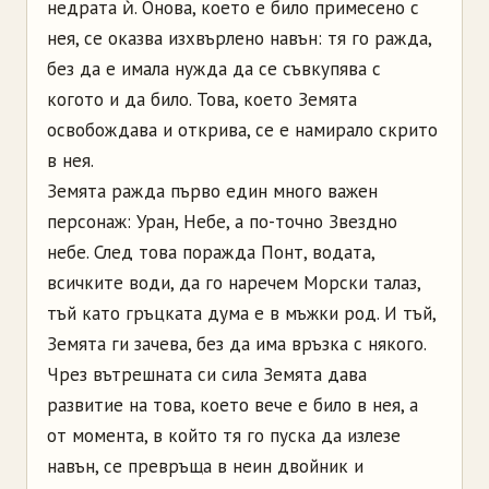
недрата ѝ. Онова, което е било примесено с
нея, се оказва изхвърлено навън: тя го ражда,
без да е имала нужда да се съвкупява с
когото и да било. Това, което Земята
освобождава и открива, се е намирало скрито
в нея.
Земята ражда първо един много важен
персонаж: Уран, Небе, а по-точно Звездно
небе. След това поражда Понт, водата,
всичките води, да го наречем Морски талаз,
тъй като гръцката дума е в мъжки род. И тъй,
Земята ги зачева, без да има връзка с някого.
Чрез вътрешната си сила Земята дава
развитие на това, което вече е било в нея, а
от момента, в който тя го пуска да излезе
навън, се превръща в неин двойник и