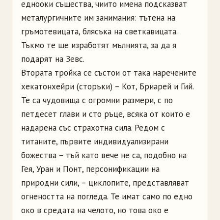
еднооки същества, чиито имена подсказват
металургичните им занимания: тътена на
гръмотевицата, блясъка на светкавицата.
Тъкмо те ще изработят мълнията, за да я
подарят на Зевс.
Втората тройка се състои от така наречените
хекатонхейри (сторъки) – Кот, Бриарей и Гий.
Те са чудовища с огромни размери, с по
петдесет глави и сто ръце, всяка от които е
надарена със страхотна сила. Редом с
титаните, първите индивидуализирани
божества – тъй като вече не са, подобно на
Гея, Уран и Понт, персонификации на
природни сили, – циклопите, представляват
огнеността на погледа. Те имат само по едно
око в средата на челото, но това око е