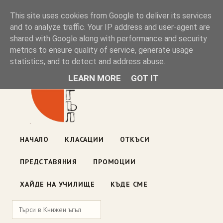
Книжен ъгъл
This site uses cookies from Google to deliver its services
and to analyze traffic. Your IP address and user-agent are
shared with Google along with performance and security
Блог на книжарницата — класации, откъси, нови книги
metrics to ensure quality of service, generate usage
ул. „Оборище" 117, София
· пон–пет 10:00–19:00 ·
statistics, and to detect and address abuse.
събота 10:00–16:00
LEARN MORE
GOT IT
НАЧАЛО
КЛАСАЦИИ
ОТКЪСИ
ПРЕДСТАВЯНИЯ
ПРОМОЦИИ
ХАЙДЕ НА УЧИЛИЩЕ
КЪДЕ СМЕ