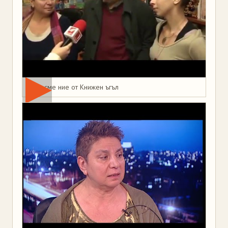
Това сме ние от Книжен ъгъл