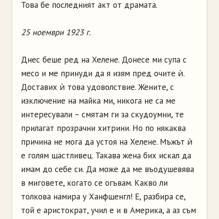
Това бе последният акт от драмата.
25 ноември 1923 г.
Днес беше ред на Хелене. Донесе ми супа с
месо и ме принуди да я изям пред очите ѝ.
Доставих ѝ това удоволствие. Жените, с
изключение на майка ми, никога не са ме
интересували – смятам ги за скудоумни, те
прилагат прозрачни хитрини. Но по някаква
причина не мога да устоя на Хелене. Мъжът ѝ
е голям щастливец. Такава жена бих искал да
имам до себе си. Да може да ме въодушевява
в миговете, когато се огъвам. Какво ли
толкова намира у Ханфщeнгл! Е, разбира се,
той е аристократ, учил е и в Америка, а аз съм