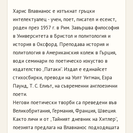
Харис Влавианос е изтъкнат гръцки
интелектуалец - учен, поет, писател и есеист,
роден през 1957 г. в Рим. Завършва философия
в Университета в Бристол и политология и
история в Оксфорд. Преподава история и
политология в Американския колеж в Гърция,
води семинари по поетическо изкуство в
издателство „Патаки”. Издал е единайсет
стихосбирки, преводи на Уолт Уитман, Езра
Паунд, Т. С. Елиът, на съвременни англоезични
поети.
Негови поетически творби са преведени във
Великобритания, Германия, Франция, Швеция.
Както личи и от „Тайният дневник на Хитлер”,
поезията предлага на Влавианос подходящата