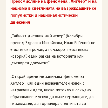
Преосмисляне на феномена „Хитлер” и на
нацизма в светлината на възраждащите се
популистки и националистически
движения
„Тайният дневник на Хитлер” (Колибри,
превод Здравка Михайлова, Иван Б. Генов) не
е истински роман, а по-скоро „неистинска
история“, един разказ на историята или
„сътворен документ“.
„Открай време ме занимава „феноменът
Хитлер“. Как един незначителен човек с
натрапчиви идеи, ниско потекло и оскъдно
образование е успял да омае германците, да
ги завладее, да торпилира с евтината си