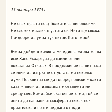
15 ноември 1923 г.
Не спах цялата нощ. Болките са непоносими.
Не сложих и залък в устата си. Нито ще сложа.
По-добре да умра тук вътре. Като герой.
Вчера дойде в килията ми един следовател на
име Ханс Екхарт, за да вземе от мен
показания. Отказах. В продължение на пет часа
се мъчи да изтръгне от устата ми няколко
думи. Посъветва ме да говоря, понеже – както
каза – щели да използват мълчанието ми
срещу мен. Виждайки състоянието ми, той се
опита да направи атмосферата някак по-
приятелска и почти веднага отпъди