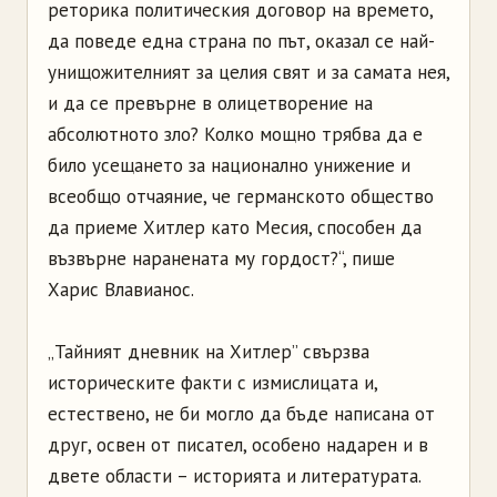
реторика политическия договор на времето,
да поведе една страна по път, оказал се най-
унищожителният за целия свят и за самата нея,
и да се превърне в олицетворение на
абсолютното зло? Колко мощно трябва да е
било усещането за национално унижение и
всеобщо отчаяние, че германското общество
да приеме Хитлер като Месия, способен да
възвърне наранената му гордост?“, пише
Харис Влавианос.
„Тайният дневник на Хитлер” свързва
историческите факти с измислицата и,
естествено, не би могло да бъде написана от
друг, освен от писател, особено надарен и в
двете области – историята и литературата.