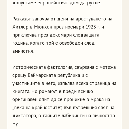
допускаме европейският дом да рухне.
Разказът започва от деня на арестуването на
Хитлер в Мюнхен през ноември 1923 г. и
приключва през декември следващата
година, когато той е освободен след
амнистия.
Историческата фактология, свързана с метежа
срещу Ваймарската република и с
участниците в него, изпълва всяка страница на
книгата. Но романът е преди всичко
оригинален опит да се проникне в мрака на
„века на крайностите”, във вътрешния свят на
диктатора, в тайните лабиринти на личността
му.