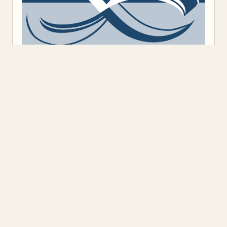
Предоставено от
Blogger
.
Класация
(9)
Откъс
(11)
Представяне
(16)
Промоция
(1)
Книжен ъгъл