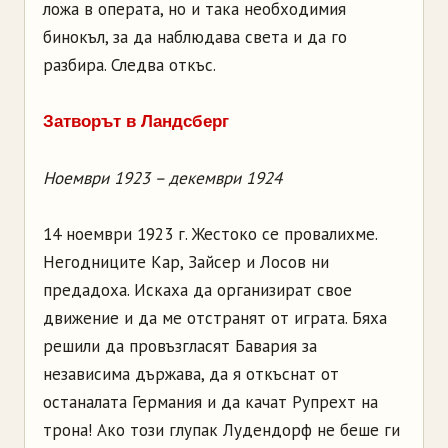
ложа в операта, но и така необходимия
бинокъл, за да наблюдава света и да го
разбира. Следва откъс.
Затворът в Ландсберг
Ноември 1923 – декември 1924
14 ноември 1923 г. Жестоко се провалихме.
Негодниците Кар, Зайсер и Лосов ни
предадоха. Искаха да организират свое
движение и да ме отстранят от играта. Бяха
решили да провъзгласят Бавария за
независима държава, да я откъснат от
останалата Германия и да качат Рупрехт на
трона! Ако този глупак Лудендорф не беше ги