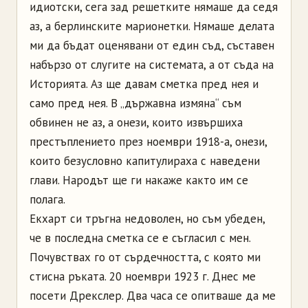
идиотски, сега зад решетките нямаше да седя
аз, а берлинските марионетки. Нямаше делата
ми да бъдат оценявани от един съд, съставен
набързо от слугите на системата, а от съда на
Историята. Аз ще давам сметка пред нея и
само пред нея. В „държавна измяна“ съм
обвинен не аз, а онези, които извършиха
престъплението през ноември 1918-а, онези,
които безусловно капитулираха с наведени
глави. Народът ще ги накаже както им се
полага.
Екхарт си тръгна недоволен, но съм убеден,
че в последна сметка се е съгласил с мен.
Почувствах го от сърдечността, с която ми
стисна ръката. 20 ноември 1923 г. Днес ме
посети Дрекслер. Два часа се опитваше да ме