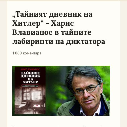
„Тайният дневник на
Хитлер“ - Харис
Влавианос в тайните
лабиринти на диктатора
1:06
0 коментара