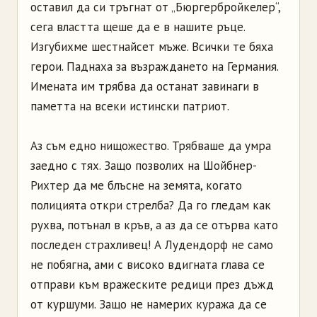
оставил да си тръгнат от „Бюргербройкелер“,
сега властта щеше да е в нашите ръце.
Изгубихме шестнайсет мъже. Всички те бяха
герои. Паднаха за възраждането на Германия.
Имената им трябва да останат завинаги в
паметта на всеки истински патриот.
Аз съм едно нищожество. Трябваше да умра
заедно с тях. Защо позволих на Шойбнер-
Рихтер да ме блъсне на земята, когато
полицията откри стрелба? Да го гледам как
рухва, потънал в кръв, а аз да се отърва като
последен страхливец! А Лудендорф не само
не побягна, ами с високо вдигната глава се
отправи към вражеските редици през дъжд
от куршуми. Защо не намерих куража да се