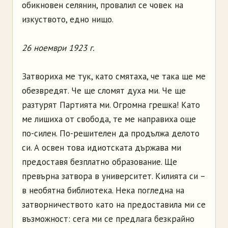
обикновен селянин, провалил се човек на
изкуството, едно нищо.
26 ноември 1923 г.
Затвориха ме тук, като смятаха, че така ще ме
обезвредят. Че ще сломят духа ми. Че ще
разтурят Партията ми. Огромна грешка! Като
ме лишиха от свобода, те ме направиха още
по-силен. По-решителен да продължа делото
си. А освен това идиотската държава ми
предоставя безплатно образование. Ще
превърна затвора в университет. Килията си –
в необятна библиотека. Нека погледна на
затворничеството като на предоставила ми се
възможност: сега ми се предлага безкрайно