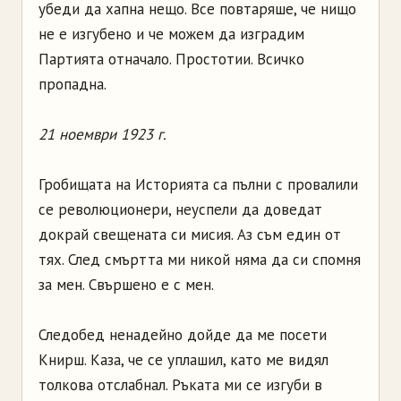
убеди да хапна нещо. Все повтаряше, че нищо
не е изгубено и че можем да изградим
Партията отначало. Простотии. Всичко
пропадна.
21 ноември 1923 г.
Гробищата на Историята са пълни с провалили
се революционери, неуспели да доведат
докрай свещената си мисия. Аз съм един от
тях. След смъртта ми никой няма да си спомня
за мен. Свършено е с мен.
Следобед ненадейно дойде да ме посети
Книрш. Каза, че се уплашил, като ме видял
толкова отслабнал. Ръката ми се изгуби в