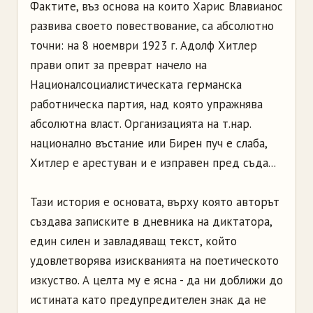
Фактите, въз основа на които Харис Влавианос
развива своето повествование, са абсолютно
точни: на 8 ноември 1923 г. Адолф Хитлер
прави опит за преврат начело на
Националсоциалистическата германска
работническа партия, над която упражнява
абсолютна власт. Организацията на т.нар.
национално въстание или Бирен пуч е слаба,
Хитлер е арестуван и е изправен пред съда...
Тази история е основата, върху която авторът
създава записките в дневника на диктатора,
един силен и завладяващ текст, който
удовлетворява изискванията на поетическото
изкуство. А целта му е ясна - да ни доближи до
истината като предупредителен знак да не