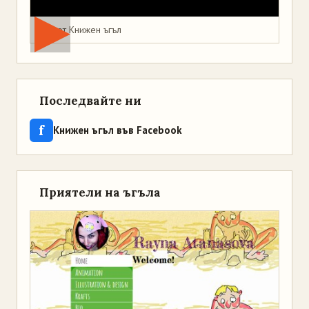
Мая от Книжен ъгъл
Последвайте ни
f
Книжен ъгъл във Facebook
Приятели на ъгъла