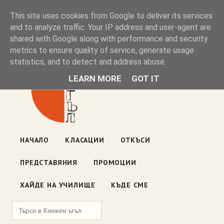
Книжен ъгъл
This site uses cookies from Google to deliver its services
and to analyze traffic. Your IP address and user-agent are
shared with Google along with performance and security
Блог на книжарницата — класации, откъси, нови книги
metrics to ensure quality of service, generate usage
ул. „Оборище" 117, София
· пон–пет 10:00–19:00 ·
statistics, and to detect and address abuse.
събота 10:00–16:00
LEARN MORE
GOT IT
НАЧАЛО
КЛАСАЦИИ
ОТКЪСИ
ПРЕДСТАВЯНИЯ
ПРОМОЦИИ
ХАЙДЕ НА УЧИЛИЩЕ
КЪДЕ СМЕ