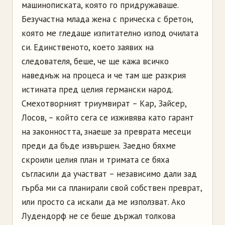
машинописката, която го придружаваше.
Безучастна млада жена с прическа с бретон,
която ме гледаше изпитателно изпод очилата
си. Единственото, което заявих на
следователя, беше, че ще кажа всичко
наведнъж на процеса и че там ще разкрия
истината пред целия германски народ.
Смехотворният триумвират – Кар, Зайсер,
Лосов, – който сега се изживява като гарант
на законността, знаеше за преврата месеци
преди да бъде извършен. Заедно бяхме
скроили целия план и тримата се бяха
съгласили да участват – независимо дали зад
гърба ми са планирали свой собствен преврат,
или просто са искали да ме използват. Ако
Лудендорф не се беше държал толкова