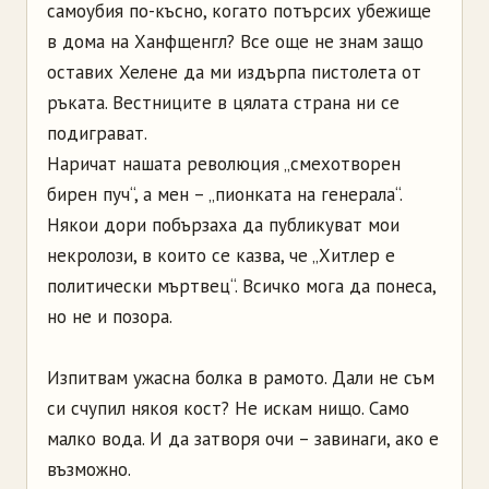
самоубия по-късно, когато потърсих убежище
в дома на Ханфщенгл? Все още не знам защо
оставих Хелене да ми издърпа пистолета от
ръката. Вестниците в цялата страна ни се
подиграват.
Наричат нашата революция „смехотворен
бирен пуч“, а мен – „пионката на генерала“.
Някои дори побързаха да публикуват мои
некролози, в които се казва, че „Хитлер е
политически мъртвец“. Всичко мога да понеса,
но не и позора.
Изпитвам ужасна болка в рамото. Дали не съм
си счупил някоя кост? Не искам нищо. Само
малко вода. И да затворя очи – завинаги, ако е
възможно.