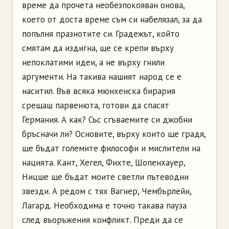
време да прочета необезпокояван онова,
което от доста време съм си набелязал, за да
попълня празнотите си. Градежът, който
смятам да издигна, ще се крепи върху
непоклатими идеи, а не върху гнили
аргументи. На такива нашият народ се е
наситил. Във всяка мюнхенска бирария
срещаш парвенюта, готови да спасят
Германия. А как? Със сгъваемите си джобни
бръсначи ли? Основите, върху които ще градя,
ще бъдат големите философи и мислители на
нацията. Кант, Хегел, Фихте, Шопенхауер,
Ницше ще бъдат моите светли пътеводни
звезди. А редом с тях Вагнер, Чембърлейн,
Лагард. Необходима е точно такава пауза
след въоръжения конфликт. Преди да се