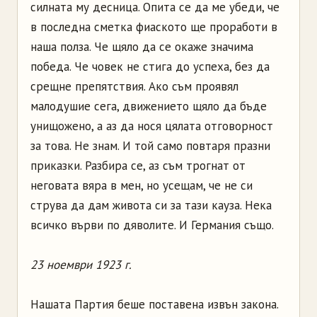
силната му десница. Опита се да ме убеди, че
в последна сметка фиаското ще проработи в
наша полза. Че щяло да се окаже значима
победа. Че човек не стига до успеха, без да
срещне препятствия. Ако съм проявял
малодушие сега, движението щяло да бъде
унищожено, а аз да нося цялата отговорност
за това. Не знам. И той само повтаря празни
приказки. Разбира се, аз съм трогнат от
неговата вяра в мен, но усещам, че не си
струва да дам живота си за тази кауза. Нека
всичко върви по дяволите. И Германия също.
23 ноември 1923 г.
Нашата Партия беше поставена извън закона.