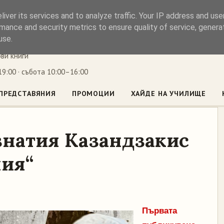
iver its services and to analyze traffic. Your IP address and us
ъл
mance and security metrics to ensure quality of service, gener
use.
ови книги
9:00 · събота 10:00–16:00
ПРЕДСТАВЯНИЯ
ПРОМОЦИИ
ХАЙДЕ НА УЧИЛИЩЕ
знатия Казандзакис
лия“
Първата