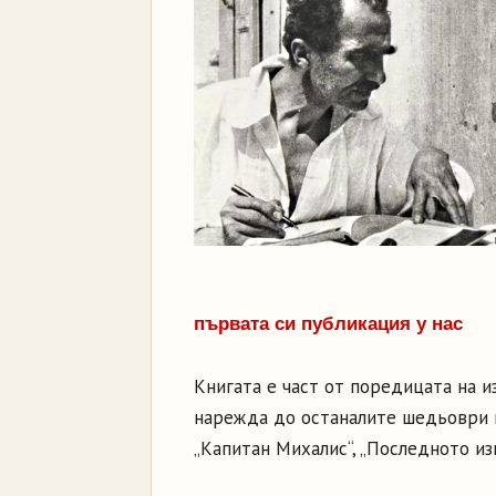
първата си публикация у нас
Книгата е част от поредицата на из
нарежда до останалите шедьоври на
„Капитан Михалис“, „Последното из