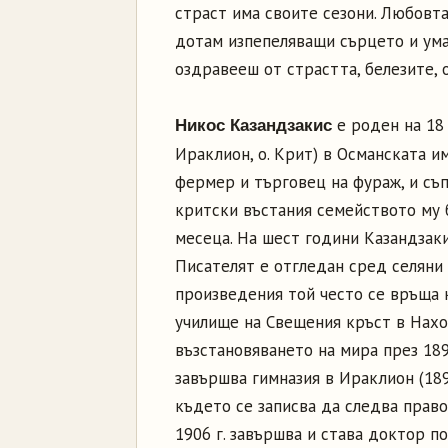
страст има своите сезони. Любовта
дотам изпепеляващи сърцето и ума. 
оздравееш от страстта, белезите, о
е роден на 18
Никос Казандзакис
Ираклион, о. Крит) в Османската и
фермер и търговец на фураж, и съ
критски въстания семейството му 
месеца. На шест години Казандзак
Писателят е отгледан сред селяни 
произведения той често се връща 
училище на Свещения кръст в Нахос
възстановяването на мира през 189
завършва гимназия в Ираклион (1899
където се записва да следва право
1906 г. завършва и става доктор по