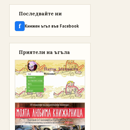
Последвайте ни
f
Книжен ъгъл във Facebook
Приятели на ъгъла