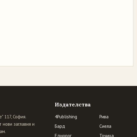
Издателства
" 117, София.
4Publishing
Рива
 нови заглавия и
Бард
Сиела
ам.
Еднорог
Точица