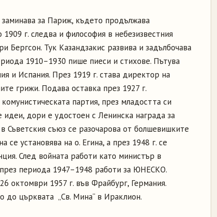
с заминава за Париж, където продължава
 1909 г. следва и философия в небезизвестния
и Бергсон. Тук Казандзакис развива и задълбочава
ериода 1910–1930 пише пиеси и стихове. Пътува
лия и Испания. През 1919 г. става директор на
те грижи. Подава оставка през 1927 г.
а комунистическата партия, през младостта си
 идеи, дори е удостоен с Ленинска награда за
 в Съветския съюз се разочарова от болшевишките
 се установява на о. Егина, а през 1948 г. се
ция. След войната работи като министър в
а през периода 1947–1948 работи за ЮНЕСКО.
26 октомври 1957 г. във Фрайбург, Германия.
зо до църквата „Св. Мина“ в Ираклион.