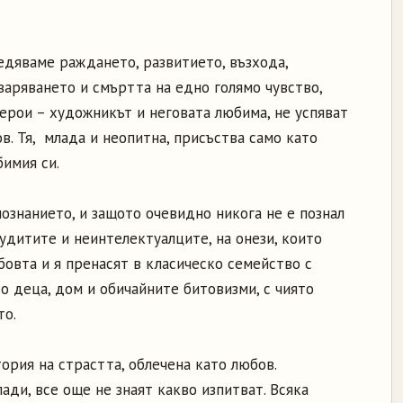
едяваме раждането, развитието, възхода,
варяването и смъртта на едно голямо чувство,
ерои – художникът и неговата любима, не успяват
в. Тя, млада и неопитна, присъства само като
имия си.
познанието, и защото очевидно никога не е познал
удитите и неинтелектуалците, на онези, които
овта и я пренасят в класическо семейство с
о деца, дом и обичайните битовизми, с чиято
то.
тория на страстта, облечена като любов.
ади, все още не знаят какво изпитват. Всяка