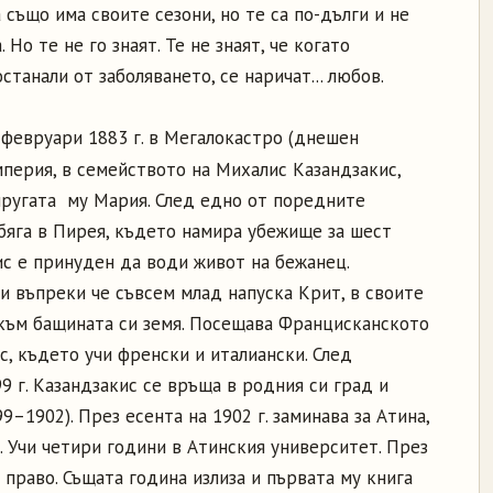
 също има своите сезони, но те са по-дълги и не
Но те не го знаят. Те не знаят, че когато
станали от заболяването, се наричат... любов.
 февруари 1883 г. в Мегалокастро (днешен
мперия, в семейството на Михалис Казандзакис,
пругата му Мария. След едно от поредните
бяга в Пирея, където намира убежище за шест
ис е принуден да води живот на бежанец.
и въпреки че съвсем млад напуска Крит, в своите
към бащината си земя. Посещава Францисканското
, където учи френски и италиански. След
9 г. Казандзакис се връща в родния си град и
–1902). През есента на 1902 г. заминава за Атина,
. Учи четири години в Атинския университет. През
 право. Същата година излиза и първата му книга