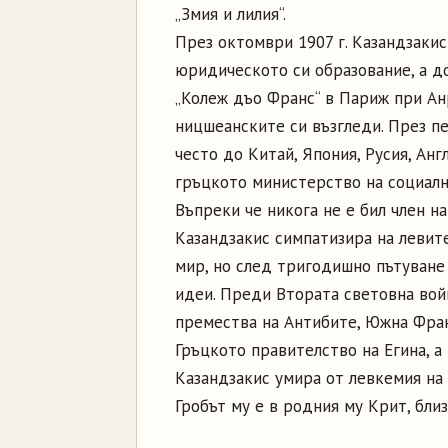
„Змия и лилия“.
През октомври 1907 г. Казандзаки
юридическото си образование, а до
„Колеж дъо Франс“ в Париж при Анр
ницшеанските си възгледи. През п
често до Китай, Япония, Русия, Анг
гръцкото министерство на социални
Въпреки че никога не е бил член н
Казандзакис симпатизира на левите
мир, но след тригодишно пътуване
идеи. Преди Втората световна война
премества на Антибите, Южна Фран
Гръцкото правителство на Егина, 
Казандзакис умира от левкемия на 
Гробът му е в родния му Крит, бли