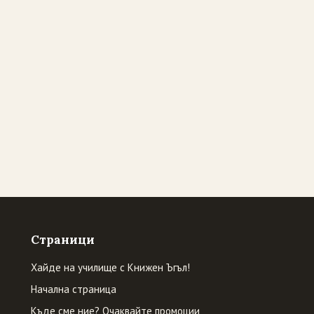
Страници
Хайде на училище с Книжен Ъгъл!
Начална страница
Къде сме ние? Очаквайте промоции