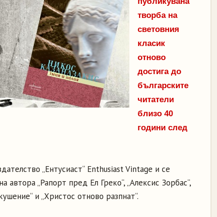
публикувана
творба на
световния
класик
отново
достига до
българските
читатели
близо 40
години след
дателство „Ентусиаст“ Enthusiast Vintage и се
 автора „Рапорт пред Ел Греко“, „Алексис Зорбас“,
кушение“ и „Христос отново разпнат“.