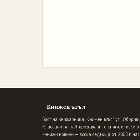
Книжен ъгъл
Блог на книжарница „Книжен ъгъл", ул. „Оборище
Класации на най-продаваните книги, откъси от
книжни новини — всяка седмица от 2008 г. нас