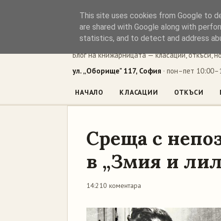
This site uses cookies from Google to del
Книжен ъг
are shared with Google along with perfor
statistics, and to detect and address ab
Блог на книжарницата — класации, откъси, н
ул. „Оборище" 117, София
· пон–пет 10:00–1
НАЧАЛО
КЛАСАЦИИ
ОТКЪСИ
Среща с непо
в „Змия и ли
14:21
0 коментара