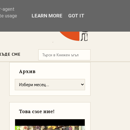
er-agent
LEARN MORE
GOT IT
ate usage
КЪДЕ СМЕ
Архив
Това сме ние!