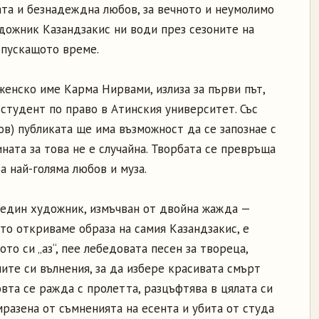
ната и безнадеждна любов, за вечното и неумолимо
удожник Казандзакис ни води през сезоните на
епускащото време.
женско име Карма Нирвами, излиза за първи път,
студент по право в Атинския университет. Със
нов) публиката ще има възможност да се запознае с
ната за това не е случайна. Творбата се превръща
а най-голяма любов и муза.
 един художник, измъчван от двойна жажда —
ото откриваме образа на самия Казандзакис, е
ото си „аз“, пее лебедовата песен за твореца,
ите си вълнения, за да избере красивата смърт
вта се ражда с пролетта, разцъфтява в цялата си
мразена от съмненията на есента и убита от студа