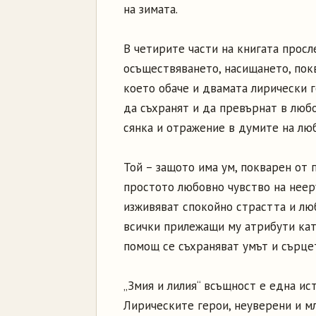
на зимата.
В четирите части на книгата просл
осъществяването, насищането, пок
което обаче и двамата лирически г
да съхранят и да превърнат в любо
сянка и отражение в думите на люб
Той – защото има ум, покварен от 
простото любовно чувство на неер
изживяват спокойно страстта и люб
всички прилежащи му атрибути кат
помощ се съхраняват умът и сърце
„Змия и лилия“ всъщност е една ис
Лирическите герои, неуверени и мл