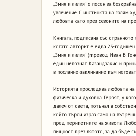
„Змия и лилия“ е песен за безкрай
увлечение. С инстинкта на голям х
любовта като през сезоните на пр
Книгата, подписана със странното 
когато авторът е едва 23-годишен 
„Змия и лилия“ (mревод Иван Б. Ге
един непознат Казандзакис и причи
в послание-заклинание към неговат
Историята проследява любовта на
физическа и духовна. Героят, у ког
далеч от света, потънал в собствен
който търси израз само на вътрешн
пред перипетиите на живота. Любо
пищност през лятото, за да бъде с