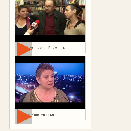
Това сме ние от Книжен ъгъл
Мая от Книжен ъгъл