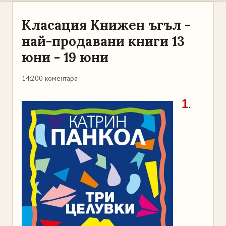
Класация Книжен ъгъл -
най-продавани книги 13
юни - 19 юни
14:20
0 коментара
1
.