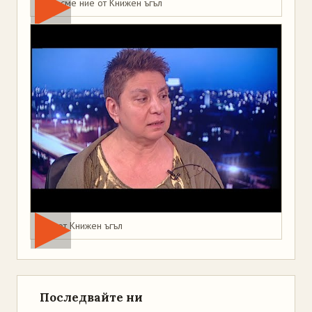
Това сме ние от Книжен ъгъл
Мая от Книжен ъгъл
Последвайте ни