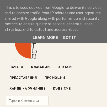
Книжен ъгъл
This site uses cookies from Google to deliver its services
and to analyze traffic. Your IP address and user-agent are
shared with Google along with performance and security
Блог на книжарницата — класации, откъси, нови книги
metrics to ensure quality of service, generate usage
ул. „Оборище" 117, София
· пон–пет 10:00–19:00 ·
statistics, and to detect and address abuse.
събота 10:00–16:00
LEARN MORE
GOT IT
НАЧАЛО
КЛАСАЦИИ
ОТКЪСИ
ПРЕДСТАВЯНИЯ
ПРОМОЦИИ
ХАЙДЕ НА УЧИЛИЩЕ
КЪДЕ СМЕ