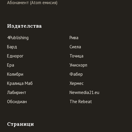
Абонамент (Atom емисия)
Издателства
4Publishing
Рива
Бард
Сиела
Еднорог
Точица
Ера
Унискорп
Колибри
Фабер
Кралица Маб
Хермес
Лабиринт
Newmedia21.eu
Обсидиан
The Rebeat
Страници