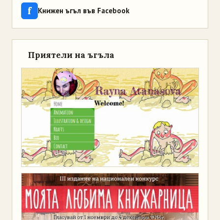
f
Книжен ъгъл във Facebook
Приятели на ъгъла