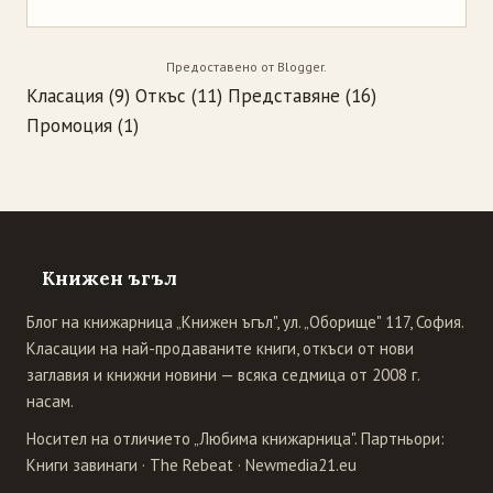
Предоставено от
Blogger
.
Класация
(9)
Откъс
(11)
Представяне
(16)
Промоция
(1)
Книжен ъгъл
Блог на книжарница „Книжен ъгъл", ул. „Оборище" 117, София.
Класации на най-продаваните книги, откъси от нови
заглавия и книжни новини — всяка седмица от 2008 г.
насам.
Носител на отличието „Любима книжарница". Партньори:
Книги завинаги
·
The Rebeat
·
Newmedia21.eu