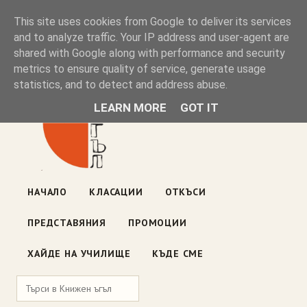
Книжен ъгъл
This site uses cookies from Google to deliver its services
and to analyze traffic. Your IP address and user-agent are
shared with Google along with performance and security
Блог на книжарницата — класации, откъси, нови книги
metrics to ensure quality of service, generate usage
ул. „Оборище" 117, София
· пон–пет 10:00–19:00 ·
statistics, and to detect and address abuse.
събота 10:00–16:00
LEARN MORE
GOT IT
НАЧАЛО
КЛАСАЦИИ
ОТКЪСИ
ПРЕДСТАВЯНИЯ
ПРОМОЦИИ
ХАЙДЕ НА УЧИЛИЩЕ
КЪДЕ СМЕ