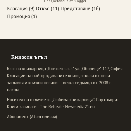
Предоставено от
Blogger
.
Класация
(9)
Откъс
(11)
Представяне
(16)
Промоция
(1)
Книжен ъгъл
Блог на книжарница „Книжен ъгъл", ул. „Оборище" 117, София.
Класации на най-продаваните книги, откъси от нови
заглавия и книжни новини — всяка седмица от 2008 г.
насам.
Носител на отличието „Любима книжарница". Партньори:
Книги завинаги
·
The Rebeat
·
Newmedia21.eu
Абонамент (Atom емисия)