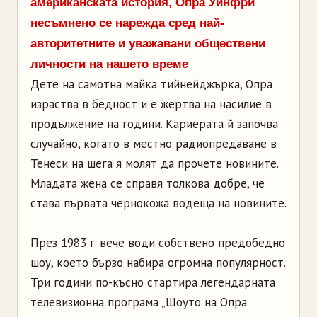
американската история, Опра Уинфри
несъмнено се нарежда сред най-
авторитетните и уважавани обществени
личности на нашето време
Дете на самотна майка тийнейджърка, Опра
израства в бедност и е жертва на насилие в
продължение на години. Кариерата й започва
случайно, когато в местно радиопредаване в
Тенеси на шега я молят да прочете новините.
Младата жена се справя толкова добре, че
става първата чернокожа водеща на новините.
През 1983 г. вече води собствено предобедно
шоу, което бързо набира огромна популярност.
Три години по-късно стартира легендарната
телевизионна програма „Шоуто на Опра