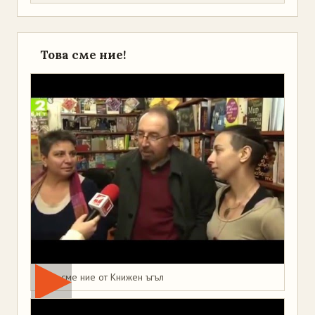
Това сме ние!
Това сме ние от Книжен ъгъл