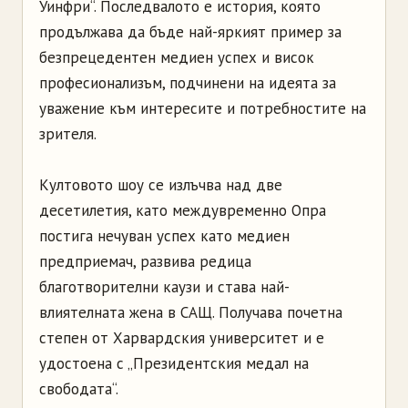
Уинфри“. Последвалото е история, която
продължава да бъде най-яркият пример за
безпрецедентен медиен успех и висок
професионализъм, подчинени на идеята за
уважение към интересите и потребностите на
зрителя.
Култовото шоу се излъчва над две
десетилетия, като междувременно Опра
постига нечуван успех като медиен
предприемач, развива редица
благотворителни каузи и става най-
влиятелната жена в САЩ. Получава почетна
степен от Харвардския университет и е
удостоена с „Президентския медал на
свободата“.