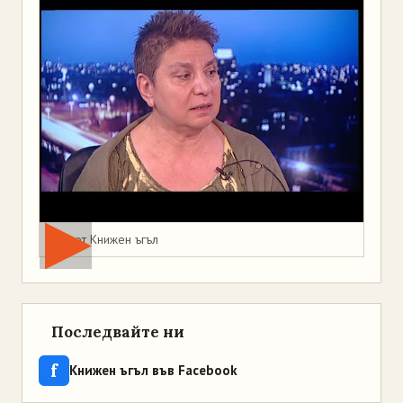
Мая от Книжен ъгъл
Последвайте ни
f
Книжен ъгъл във Facebook