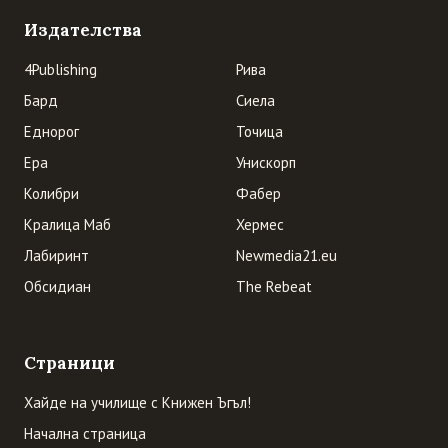
Издателства
4Publishing
Рива
Бард
Сиела
Еднорог
Точица
Ера
Унискорп
Колибри
Фабер
Кралица Маб
Хермес
Лабиринт
Newmedia21.eu
Обсидиан
The Rebeat
Страници
Хайде на училище с Книжен Ъгъл!
Начална страница