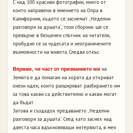
С над 100 красиви фотографии, много от
които направени в имението на Опра в
Калифорния, където се заснемат „Неделни
разговори за душата“, този сборник ще се
превърне в безценен спътник на читателя,
пробудил се за чудесата и неограничените
възможности на живота. Следва откъс.
на
Вярвам, че част от призванието ми
Земята е да помагам на хората да откриват
онези идеи, които разширяват разбирането им
за това какви са действително и какви могат
да бъдат.
Затова и създадох предаването „Неделни
разговори за душата“. След като заснех над
двеста часа вдъхновяващи интервюта, в мен