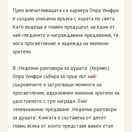
През впечатляващата си кариера Опра Уинфри
е създала уникална връзка с хората по света.
Като водеща и главен продуцент на едни от
най-гледаните и награждавани предавания, тя
носи просветление и надежда на милиони
зрители.
В „Неделни разговори за душата“ (Хермес)
Опра Уинфри събира за пръв път най-
съкровените и затрогващи моменти на
просветление, вдъхновили милиони зрители на
удостоеното с три награди „Еми“
телевизионно предаване „Неделни разговори
за душата“. Книгата е съставена от десет
глави, всяка от които представя важен етап