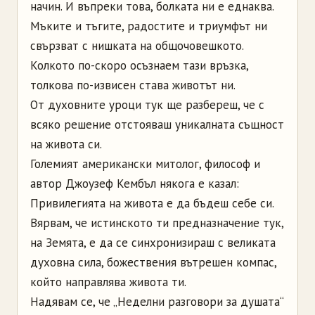
начин. И въпреки това, болката ни е еднаква.
Мъките и тъгите, радостите и триумфът ни
свързват с нишката на общочовешкото.
Колкото по-скоро осъзнаем тази връзка,
толкова по-извисен става животът ни.
От духовните уроци тук ще разбереш, че с
всяко решение отстояваш уникалната същност
на живота си.
Големият американски митолог, философ и
автор Джоузеф Кембъл някога е казал:
Привилегията на живота е да бъдеш себе си.
Вярвам, че истинското ти предназначение тук,
на Земята, е да се синхронизираш с великата
духовна сила, божествения вътрешен компас,
който направлява живота ти.
Надявам се, че „Неделни разговори за душата“