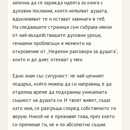
започна да се заражда идеята за книга с
духовни послания, които изпълват душата,
вдъхновяват те и остават завинаги в теб.
На следващите страници съм събрала някои
от най-въздействащите духовни уроци,
гениални проблясъци и моменти на
откровение от „Неделни разговори за душата“,
които и до днес отекват у мен.
Едно знам със сигурност: че най-ценният
подарък, който можеш да си направиш, е да
отделиш време да подхраниш уникалната
същност на душата си. И твоят живот, също
като моя, се разгръща според собственото ти
верую. Никой не е преживял това, през което
си преминал ти, не и по абсолютно същия