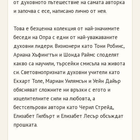
от духовното пътешествие на самата авторка
и започва с есе, написано лично от нея.
Това е безценна колекция от най-значимите
беседи на Опра с едни от най-уважаваните
духовни лидери. Визионери като Тони Робинс,
Ариана Хъфингтън и Шонда Раймс споделят
какво са научили, търсейки смисъла на живота
си. Световнопризнати духовни учители като
Екхарт Толе, Мариан Уилямсън и Уейн Дайър
обясняват сложните ни връзки с егото и
изцелителните сили на любовта, а
бестселърови автори като Черил Стрейд,
Елизабет Гилбърт и Елизабет Лесър обсъждат
прошката.