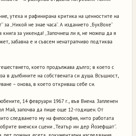
ние, утеха и рафинирана критика на ценностите на
 за „Никой не знае часа“. А изданието „БукВохе“
книга за уикенда! „Започнеш ли я, не можеш да я
жет, забавна е и съвсем ненатрапчиво подтиква
ътешествието, което продължава дълго; в което с
за в дълбините на собствената си душа. Всъщност,
ване – онова, в което откриваш себе си.
бените, 14 февруари 1967 г., във Виена. Запленен
рл Май, започва да пише още 12-годишен. От
нито следването му на философия, нито работата
добрите виенски сцени „Театър ин дер Йозефщат“.
, пет романа, есета, документални изследвания.