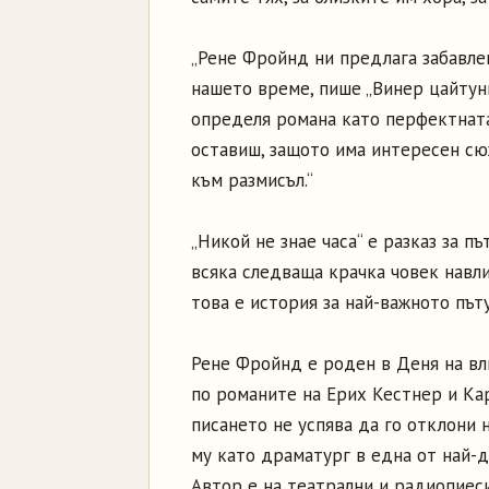
„Рене Фройнд ни предлага забавле
нашето време, пише „Винер цайтунг“
определя романа като перфектната 
оставиш, защото има интересен сю
към размисъл.“
„Никой не знае часа“ е разказ за п
всяка следваща крачка човек навли
това е история за най-важното пъту
Рене Фройнд е роден в Деня на влю
по романите на Ерих Кестнер и Ка
писането не успява да го отклони 
му като драматург в една от най-
Автор е на театрални и радиопиеси