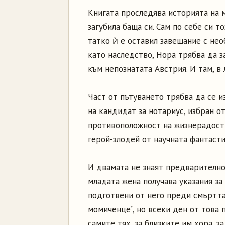
Книгата проследява историята на 
загубила баща си. Сам по себе си т
татко ѝ е оставил завещание с нео
като наследство, Нора трябва да з
към непознатата Австрия. И там, в 
Част от пътуването трябва да се 
на кандидат за нотариус, избран о
противоположност на жизнерадостн
герой-злодей от научната фантасти
И двамата не знаят предварително
младата жена получава указания за 
подготвени от него преди смъртта 
момиченце“, но всеки ден от това 
самите тях, за близките им хора, з