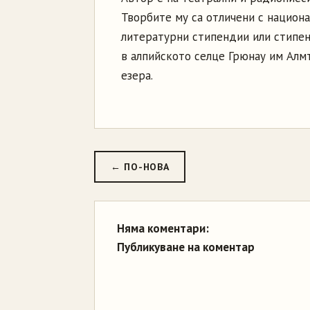
Творбите му са отличени с национа
литературни стипендии или стипен
в алпийското селце Грюнау им Алмт
езера.
← ПО-НОВА
Няма коментари:
Публикуване на коментар