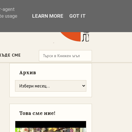
er-agent
LEARN MORE
GOT IT
ate usage
КЪДЕ СМЕ
Архив
Това сме ние!