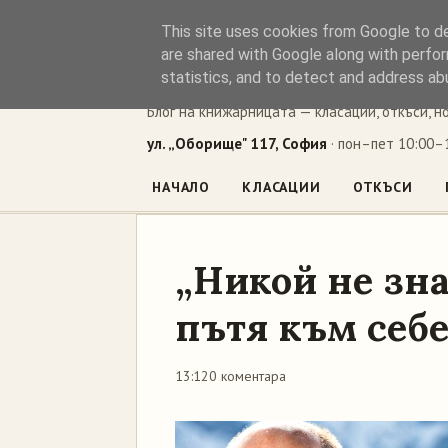
This site uses cookies from Google to del
Книжен ъг
are shared with Google along with perfor
statistics, and to detect and address ab
Блог на книжарницата — класации, откъси, н
ул. „Оборище" 117, София
· пон–пет 10:00–1
НАЧАЛО
КЛАСАЦИИ
ОТКЪСИ
„Никой не зна
пътя към себе
13:12
0 коментара