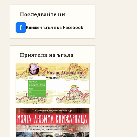
Последвайте ни
f
Книжен ъгъл във Facebook
Приятели на ъгъла