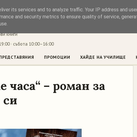
iver its services and to analyze traffic. Your IP address and us
ъл
mance and security metrics to ensure quality of service, gener
use.
ови книги
9:00 · събота 10:00–16:00
ПРЕДСТАВЯНИЯ
ПРОМОЦИИ
ХАЙДЕ НА УЧИЛИЩЕ
е часа“ – роман за
 си