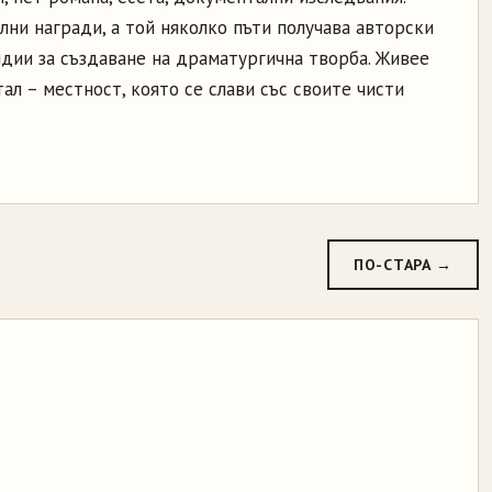
лни награди, а той няколко пъти получава авторски
дии за създаване на драматургична творба. Живее
ал – местност, която се слави със своите чисти
ПО-СТАРА →