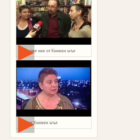
Това сме ние от Книжен ъгъл
Мая от Книжен ъгъл