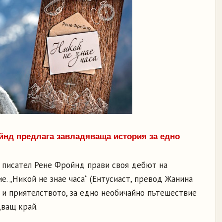
йнд предлага завладяваща история за едно
т писател Рене Фройнд прави своя дебют на
е. „Никой не знае часа“ (Ентусиаст, превод Жанина
 и приятелството, за едно необичайно пътешествие
дващ край.