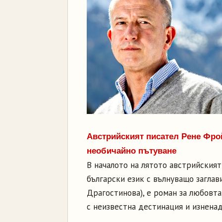
Австрийският писател Рене Фро
необичайно пътуване
В началото на лятото австрийския
български език с вълнуващо заглави
Драгостинова), е роман за любовта
с неизвестна дестинация и изнена