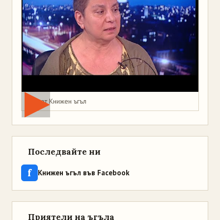
Мая от Книжен ъгъл
Последвайте ни
f
Книжен ъгъл във Facebook
Приятели на ъгъла