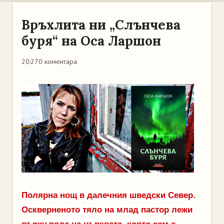
Връхлита ни „Слънчева
буря“ на Оса Ларшон
20:27
0 коментара
Полярна нощ в далечния шведски Север.
Оскверненото тяло на млад пастор лежи