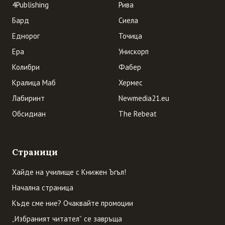
4Publishing
Рива
Бард
Сиела
Еднорог
Точица
Ера
Унискорп
Колибри
Фабер
Кралица Маб
Хермес
Лабиринт
Newmedia21.eu
Обсидиан
The Rebeat
Страници
Хайде на училище с Книжен Ъгъл!
Начална страница
Къде сме ние? Очаквайте промоции
„Избраният читател” се завръща