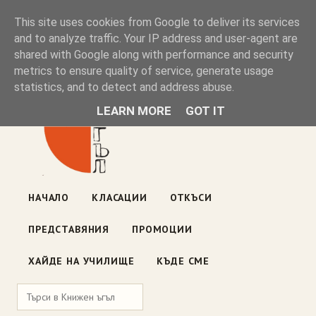
Книжен ъгъл
This site uses cookies from Google to deliver its services
and to analyze traffic. Your IP address and user-agent are
shared with Google along with performance and security
Блог на книжарницата — класации, откъси, нови книги
metrics to ensure quality of service, generate usage
ул. „Оборище" 117, София
· пон–пет 10:00–19:00 ·
statistics, and to detect and address abuse.
събота 10:00–16:00
LEARN MORE
GOT IT
НАЧАЛО
КЛАСАЦИИ
ОТКЪСИ
ПРЕДСТАВЯНИЯ
ПРОМОЦИИ
ХАЙДЕ НА УЧИЛИЩЕ
КЪДЕ СМЕ