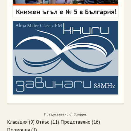
Предоставено от
Blogger
.
Класация
(9)
Откъс
(11)
Представяне
(16)
Промоция
(1)