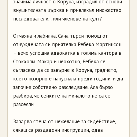
значима личност в Коруна, изградил от основи
внушителната църква и привлякъл множество
последователи... или членове на култ?
Отчаяна и лабилна, Сана търси помощ от
отчуждената си приятелка Ребека Мартинсон
– вече успешна адвокатка в голяма кантора в
Стокхолм. Макар и неохотно, Ребека се
съгласява да се завърне в Коруна, градчето,
което позорно е напуснала преди години, и да
започне собствено разследване. Ала бързо
разбира, че сенките на миналото не са се
разсеяли.
Заварва стена от нежелание за съдействие,
сякаш са раздадени инструкции, едва