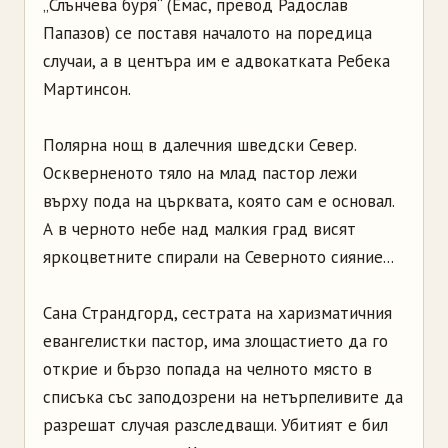
„Слънчева буря“ (Емас, превод Радослав
Папазов) се поставя началото на поредица
случаи, а в центъра им е адвокатката Ребека
Мартинсон.
Полярна нощ в далечния шведски Север.
Оскверненото тяло на млад пастор лежи
върху пода на църквата, която сам е основал.
А в черното небе над малкия град висят
яркоцветните спирали на Северното сияние...
Сана Страндгорд, сестрата на харизматичния
евангелистки пастор, има злощастието да го
открие и бързо попада на челното място в
списъка със заподозрени на нетърпеливите да
разрешат случая разследващи. Убитият е бил