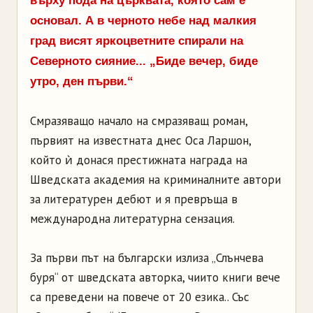
върху пода на църквата, която сам е
основал. А в черното небе над малкия
град висят яркоцветните спирали на
Северното сияние...
„Биде вечер, биде
утро, ден първи.“
Смразяващо начало на смразяващ роман,
първият на известната днес Оса Ларшон,
който ѝ донася престижната награда на
Шведската академия на криминалните автори
за литературен дебют и я превръща в
международна литературна сензация.
За първи път на български излиза „Слънчева
буря“ от шведската авторка, чиито книги вече
са преведени на повече от 20 езика.. Със