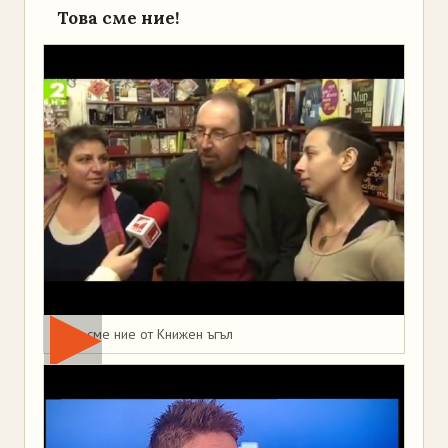
Това сме ние!
Това сме ние от Книжен ъгъл