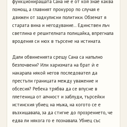
функциониращата Сана не е от кой знае каква
помощ, а главният прокурор по случая е
движен от задкулисни политики. Обземат я
старата вина и негодувание... Единствен лъч
светлина е решителната полицайка, впрегнала
вродения си нюх в търсене на истината.
Дали обвиненията срещу Сана са напълно
безпочвени? Или харизмата на брат ѝ е
накарала някой негов последовател да
престъпи границата между уважение и
обсесия? Ребека трябва да се впусне в
плетеница от алчност и заблуди, търсейки
истинския убиец на мъжа, на когото се е
възхищавала, за да стигне до прозрението, че
едва ли някога го е познавала. Убиец със