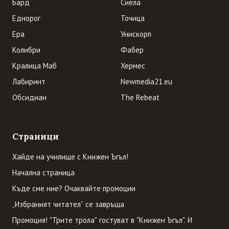
Бард
Сиела
Еднорог
Точица
Ера
Унискорп
Колибри
Фабер
Кралица Маб
Хермес
Лабиринт
Newmedia21.eu
Обсидиан
The Rebeat
Страници
Хайде на училище с Книжен Ъгъл!
Начална страница
Къде сме ние? Очаквайте промоции
„Избраният читател” се завръща
Промоция! "Трите трола" гостуват в "Книжен Ъгъл". И