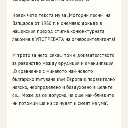
Човек чете текста му за „Моторни песни” на
Вапцаров от 1980 г. и онемява: докъде в
нашенския преход стигна конюнктурната
лакомия в УПОТРЕБАТА на огняроинтелигента!
И трето за него: сякаш той е доказателството
за равенство между ерудиция и еманципация:
„В сравнение с миналото най-новото
българско пътуване към Европа е поразително
неясно, неопределено и бездуховно в целите
си... Може да се допусне, че още най-близките
ни потомци ще ни се чудят и смеят на ума”.