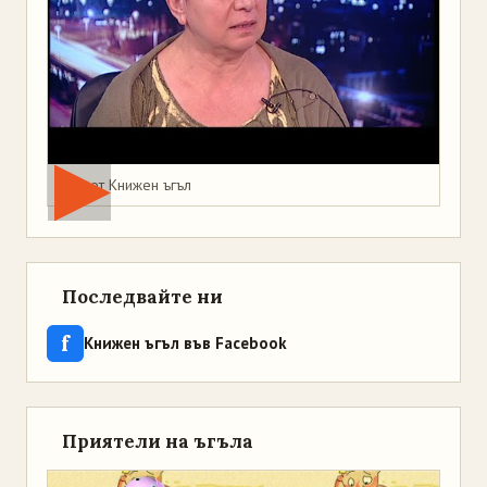
Мая от Книжен ъгъл
Последвайте ни
f
Книжен ъгъл във Facebook
Приятели на ъгъла