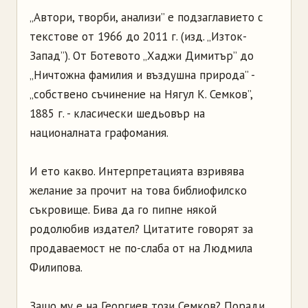
„Автори, творби, анализи” е подзаглавието с
текстове от 1966 до 2011 г. (изд. „Изток-
Запад”). От Ботевото „Хаджи Димитър” до
„Ничтожна фамилия и въздушна природа” -
„собствено съчинение на Нягул К. Семков”,
1885 г. - класически шедьовър на
националната графомания.
И ето какво. Интерпретацията взривява
желание за прочит на това библиофилско
съкровище. Бива да го пипне някой
родолюбив издател? Цитатите говорят за
продаваемост не по-слаба от на Людмила
Филипова.
Защо му е на Георгиев този Семков? Поради