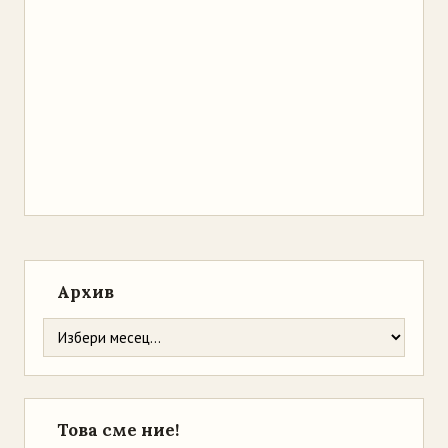
Архив
Това сме ние!