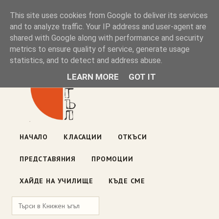
Книжен ъгъл
This site uses cookies from Google to deliver its services
and to analyze traffic. Your IP address and user-agent are
shared with Google along with performance and security
Блог на книжарницата — класации, откъси, нови книги
metrics to ensure quality of service, generate usage
ул. „Оборище" 117, София
· пон–пет 10:00–19:00 ·
statistics, and to detect and address abuse.
събота 10:00–16:00
LEARN MORE
GOT IT
НАЧАЛО
КЛАСАЦИИ
ОТКЪСИ
ПРЕДСТАВЯНИЯ
ПРОМОЦИИ
ХАЙДЕ НА УЧИЛИЩЕ
КЪДЕ СМЕ