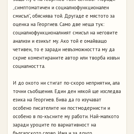
„симптоматичен и социалнофункционален
смисъл”, обяснява той. Другаде е мястото за
оценка на Георгиев. Само две неща тук:
социалнофункционалният смисъл на неговите
анализи и езикът му. Ако той е омайващо
четивен, то е заради невъзможността му да
скрие коментираните автор или творба извън
социалността.
И до окото ни стигат по-скоро неприятни, ала
точни съобщения. Един ден някой ще изследва
езика на Георгиев. Бива да го изучават
особено писателите ни постмодернисти и
особено в по-късните му работи. Най-малкото
заради уроците по вариативност на
българското слово. Има и за друго.