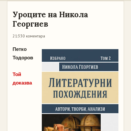
Уроците на Никола
Георгиев
21:33
0 коментара
Петко
Тодоров
Той
доказва