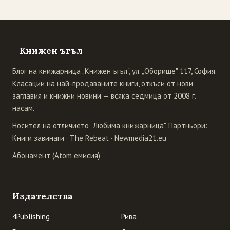
Книжен ъгъл
Блог на книжарница „Книжен ъгъл", ул. „Оборище" 117, София.
Класации на най-продаваните книги, откъси от нови
заглавия и книжни новини — всяка седмица от 2008 г.
насам.
Носител на отличието „Любима книжарница". Партньори:
Книги завинаги
·
The Rebeat
·
Newmedia21.eu
Абонамент (Atom емисия)
Издателства
4Publishing
Рива