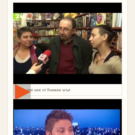
Това сме ние от Книжен ъгъл