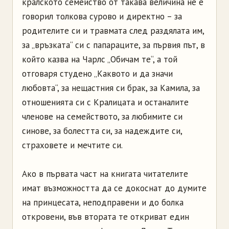
кралското семейство от такава величина не е
говорил толкова сурово и директно – за
родителите си и травмата след раздялата им,
за „връзката“ си с папараците, за първия път, в
който казва на Чарлс „Обичам те“, а той
отговаря студено „Каквото и да значи
любовта“, за нещастния си брак, за Камила, за
отношенията си с Кралицата и останалите
членове на семейството, за любимите си
синове, за болестта си, за надеждите си,
страховете и мечтите си.
Ако в първата част на книгата читателите
имат възможността да се докоснат до думите
на принцесата, неподправени и до болка
откровени, във втората те откриват един