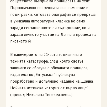
обществото възприема принцесата на Уелс.
Първоначално посрещната със съмнение и
подигравки, хитовата биография се превръща
в уникална литературна класика не само
заради сензационното си съдържание, но и
заради личното участие на Даяна в процеса на
писането ѝ.
В навечерието на 21-вата годишнина от
тежката катастрофа, след която светът
завинаги се сбогува с обичаната принцеса,
издателство „Ентусиаст“ публикува
преработено и допълнено издание на „Даяна.
Нейната истинска история от първо лице“
(превод Николина Тенекеджиева).