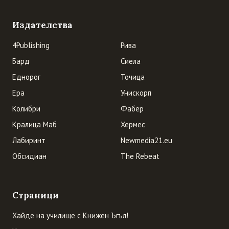
Блог на книжарница „Книжен ъгъл", ул. „Оборище" 117, София.
Класации на най-продаваните книги, откъси от нови
заглавия и книжни новини — всяка седмица от 2008 г.
насам.
Носител на отличието „Любима книжарница". Партньори:
Книги завинаги
·
The Rebeat
·
Newmedia21.eu
Абонамент (Atom емисия)
Издателства
4Publishing
Рива
Бард
Сиела
Еднорог
Точица
Ера
Унискорп
Колибри
Фабер
Кралица Маб
Хермес