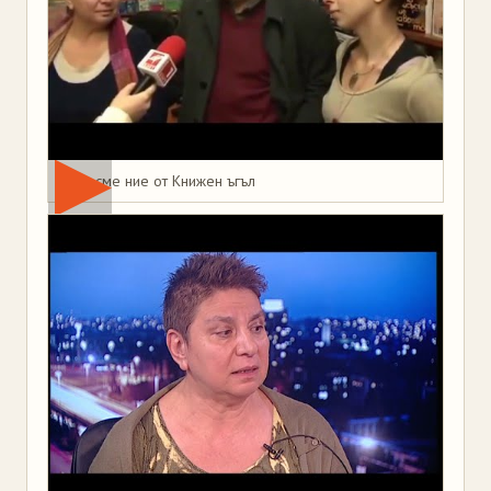
Това сме ние от Книжен ъгъл