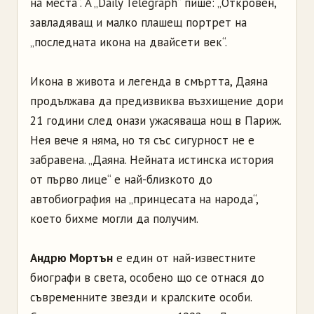
на места“. A „Daily Telegraph“ пише: „Откровен,
завладяващ и малко плашещ портрет на
„последната икона на двайсети век“.
Икона в живота и легенда в смъртта, Даяна
продължава да предизвиква възхищение дори
21 години след онази ужасяваща нощ в Париж.
Нея вече я няма, но тя със сигурност не е
забравена. „Даяна. Нейната истинска история
от първо лице“ е най-близкото до
автобиография на „принцесата на народа“,
което бихме могли да получим.
Андрю Мортън
е един от най-известните
биографи в света, особено що се отнася до
съвременните звезди и кралските особи.