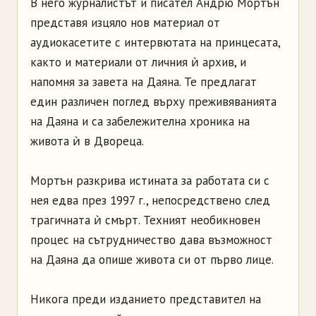
В него журналистът и писател Андрю Мортън
представя изцяло нов материал от
аудиокасетите с интервютата на принцесата,
както и материали от личния ѝ архив, и
напомня за завета на Даяна. Те предлагат
един различен поглед върху преживяванията
на Даяна и са забележителна хроника на
живота ѝ в Двореца.
Мортън разкрива истината за работата си с
нея едва през 1997 г., непосредствено след
трагичната ѝ смърт. Техният необикновен
процес на сътрудничество дава възможност
на Даяна да опише живота си от първо лице.
Никога преди изданието представител на