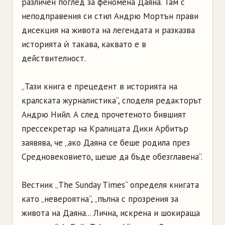
различен поглед за феномена Даяна. Там с
неподправения си стил Андрю Мортън прави
дисекция на живота на легендата и разказва
историята ѝ такава, каквато е в
действителност.
„Тази книга е прецедент в историята на
кралската журналистика“, споделя редакторът
Андрю Нийл. А след прочетеното бившият
прессекретар на Кралицата Дики Арбитър
заявява, че „ако Даяна се беше родила през
Средновековието, щеше да бъде обезглавена“.
Вестник „The Sunday Times“ определя книгата
като „невероятна“, „пълна с прозрения за
живота на Даяна... Лична, искрена и шокираща