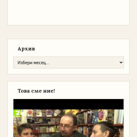
Архив
Това сме ние!