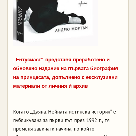
„Ентусиаст“ представя преработено и
обновено издание на първата биография
на принцесата, допълнено с ексклузивни
материали от личния ѝ архив
Когато „Даяна. Нейната истинска история“ е
публикувана за първи път през 1992 г., тя
променя завинаги начина, по който