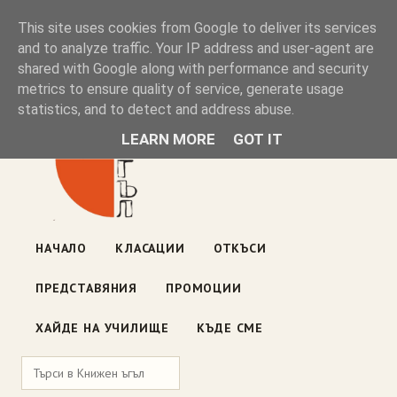
Книжен ъгъл
This site uses cookies from Google to deliver its services
and to analyze traffic. Your IP address and user-agent are
shared with Google along with performance and security
Блог на книжарницата — класации, откъси, нови книги
metrics to ensure quality of service, generate usage
ул. „Оборище" 117, София
· пон–пет 10:00–19:00 ·
statistics, and to detect and address abuse.
събота 10:00–16:00
LEARN MORE
GOT IT
НАЧАЛО
КЛАСАЦИИ
ОТКЪСИ
ПРЕДСТАВЯНИЯ
ПРОМОЦИИ
ХАЙДЕ НА УЧИЛИЩЕ
КЪДЕ СМЕ