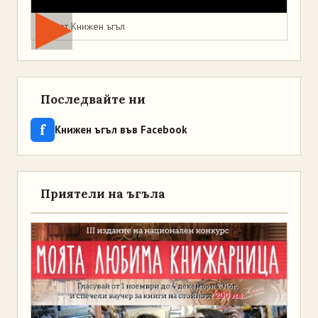
Мая от Книжен ъгъл
Последвайте ни
f
Книжен ъгъл във Facebook
Приятели на ъгъла