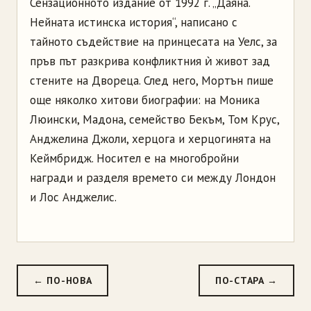
Сензационното издание от 1992 г. „Даяна.
Нейната истинска история“, написано с
тайното съдействие на принцесата на Уелс, за
пръв път разкрива конфликтния ѝ живот зад
стените на Двореца. След него, Мортън пише
още няколко хитови биографии: на Моника
Люински, Мадона, семейство Бекъм, Том Крус,
Анджелина Джоли, херцога и херцогинята на
Кеймбридж. Носител е на многобройни
награди и разделя времето си между Лондон
и Лос Анджелис.
← ПО-НОВА
ПО-СТАРА →