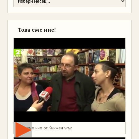
Това сме ние!
Това сме ние от Книжен ъгъл