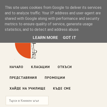
Книжен ъгъл
This site uses cookies from Google to deliver its services
and to analyze traffic. Your IP address and user-agent are
shared with Google along with performance and security
Блог на книжарницата — класации, откъси, нови книги
metrics to ensure quality of service, generate usage
ул. „Оборище" 117, София
· пон–пет 10:00–19:00 ·
statistics, and to detect and address abuse.
събота 10:00–16:00
LEARN MORE
GOT IT
НАЧАЛО
КЛАСАЦИИ
ОТКЪСИ
ПРЕДСТАВЯНИЯ
ПРОМОЦИИ
ХАЙДЕ НА УЧИЛИЩЕ
КЪДЕ СМЕ