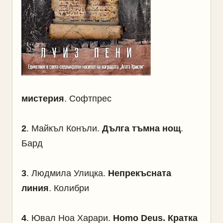
мистерия
. Софтпрес
2
. Майкъл Конъли.
Дълга тъмна нощ
.
Бард
3
. Людмила Улицка.
Непрекъсната
линия
. Колибри
4
. Ювал Ноа Харари.
Homo Deus. Кратка