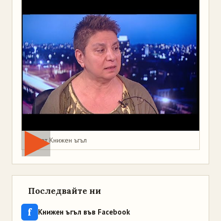
Мая от Книжен ъгъл
Последвайте ни
f
Книжен ъгъл във Facebook