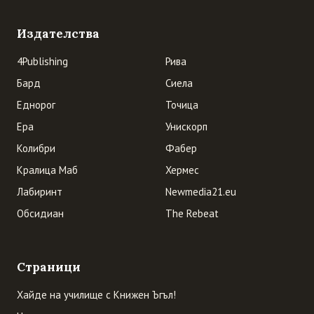
Издателства
4Publishing
Рива
Бард
Сиела
Еднорог
Точица
Ера
Унискорп
Колибри
Фабер
Кралица Маб
Хермес
Лабиринт
Newmedia21.eu
Обсидиан
The Rebeat
Страници
Хайде на училище с Книжен Ъгъл!