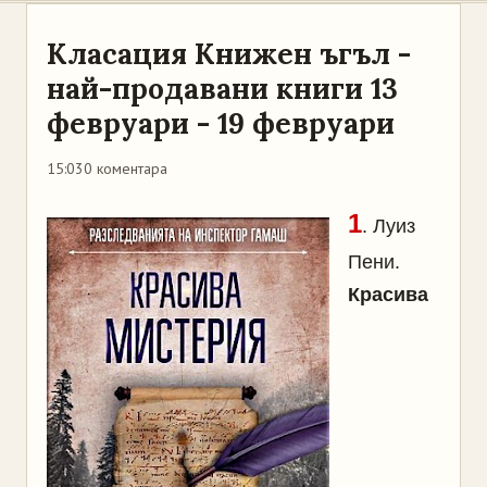
Класация Книжен ъгъл -
най-продавани книги 13
февруари - 19 февруари
15:03
0 коментара
1
. Луиз
Пени.
Красива