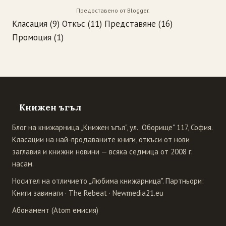
Предоставено от
Blogger
.
Класация
(9)
Откъс
(11)
Представяне
(16)
Промоция
(1)
Книжен ъгъл
Блог на книжарница „Книжен ъгъл", ул. „Оборище" 117, София.
Класации на най-продаваните книги, откъси от нови
заглавия и книжни новини — всяка седмица от 2008 г.
насам.
Носител на отличието „Любима книжарница". Партньори:
Книги завинаги
·
The Rebeat
·
Newmedia21.eu
Абонамент (Atom емисия)