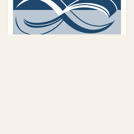
Предоставено от
Blogger
.
Класация
(9)
Откъс
(11)
Представяне
(16)
Промоция
(1)
Книжен ъгъл