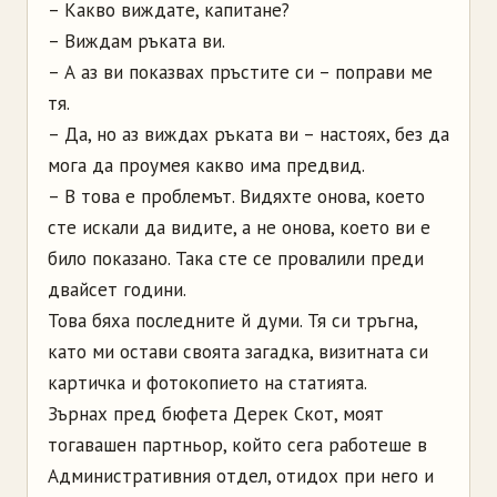
– Какво виждате, капитане?
– Виждам ръката ви.
– А аз ви показвах пръстите си – поправи ме
тя.
– Да, но аз виждах ръката ви – настоях, без да
мога да проумея какво има предвид.
– В това е проблемът. Видяхте онова, което
сте искали да видите, а не онова, което ви е
било показано. Така сте се провалили преди
двайсет години.
Това бяха последните й думи. Тя си тръгна,
като ми остави своята загадка, визитната си
картичка и фотокопието на статията.
Зърнах пред бюфета Дерек Скот, моят
тогавашен партньор, който сега работеше в
Административния отдел, отидох при него и