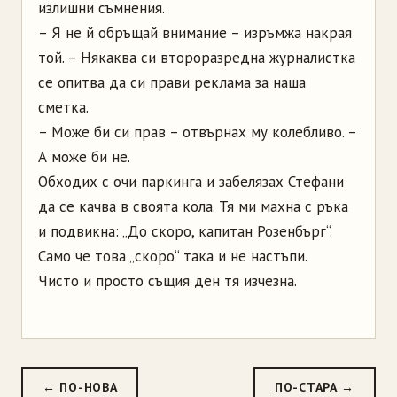
излишни съмнения.
– Я не й обръщай внимание – изръмжа накрая
той. – Някаква си второразредна журналистка
се опитва да си прави реклама за наша
сметка.
– Може би си прав – отвърнах му колебливо. –
А може би не.
Обходих с очи паркинга и забелязах Стефани
да се качва в своята кола. Тя ми махна с ръка
и подвикна: „До скоро, капитан Розенбърг“.
Само че това „скоро“ така и не настъпи.
Чисто и просто същия ден тя изчезна.
← ПО-НОВА
ПО-СТАРА →