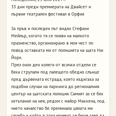
33 дни преди премиерата на Двайсет и
първия театрален фестивал в Орфия
За пръв и последен път видях Стефани
Мейлър, когато тя се появи на малкото
празненство, организирано в моя чест по
повод оставката ми от полицията на щата Ню
Йорк.
През онзи ден колеги от всички отдели се
бяха струпали под палещото обедно слънце
пред дървената естрада, която издигаха за
подобни случаи на паркинга до регионалния
център на щатската полиция. Самият аз се бях
изтъпанил на нея, редом с майор Маккена, под
чието началство бе преминала цялата ми
служба и който в този момент се беше заел да