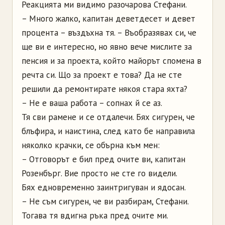
Реакцията ми видимо разочарова Стефани.
– Много жалко, капитан деветдесет и девет
процента – въздъхна тя. – Въобразявах си, че
ще ви е интересно, но явно вече мислите за
пенсия и за проекта, който майорът спомена в
речта си. Що за проект е това? Да не сте
решили да ремонтирате някоя стара яхта?
– Не е ваша работа – сопнах й се аз.
Тя сви рамене и се отдалечи. Бях сигурен, че
блъфира, и наистина, след като бе направила
няколко крачки, се обърна към мен:
– Отговорът е бил пред очите ви, капитан
Розенбърг. Вие просто не сте го видели.
Бях едновременно заинтригуван и ядосан.
– Не съм сигурен, че ви разбирам, Стефани.
Тогава тя вдигна ръка пред очите ми.