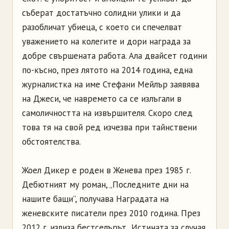
съберат достатъчно солидни улики и да
разобличат убиеца, с което си спечелват
уважението на колегите и дори награда за
добре свършената работа. Ала двайсет години
по-късно, през лятото на 2014 година, една
журналистка на име Стефани Мейлър заявява
на Джеси, че навремето са се излъгали в
самоличността на извършителя. Скоро след
това тя на свой ред изчезва при тайнствени
обстоятелства.
Жоел Дикер е роден в Женева през 1985 г.
Дебютният му роман, „Последните дни на
нашите бащи”, получава Наградата на
женевските писатели през 2010 година. През
2012 г. излиза бестселърът „Истината за случая