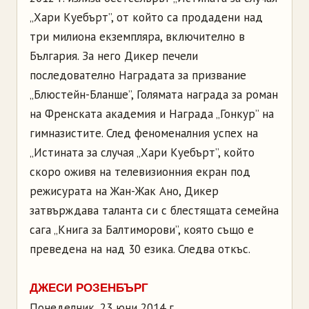
„Хари Куебърт”, от който са продадени над
три милиона екземпляра, включително в
България. За него Дикер печели
последователно Наградата за призвание
„Блюстейн-Бланше”, Голямата награда за роман
на Френската академия и Награда „Гонкур” на
гимназистите. След феноменалния успех на
„Истината за случая „Хари Куебърт”, който
скоро оживя на телевизионния екран под
режисурата на Жан-Жак Ано, Дикер
затвърждава таланта си с блестящата семейна
сага „Книга за Балтиморови”, която също е
преведена на над 30 езика. Следва откъс.
ДЖЕСИ РОЗЕНБЪРГ
Понеделник, 23 юни 2014 г.