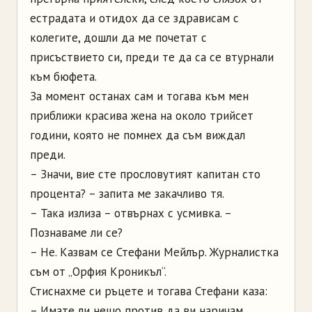
естрадата и отидох да се здрависам с
колегите, дошли да ме почетат с
присъствието си, преди те да са се втурнали
към бюфета.
За момент останах сам и тогава към мен
приближи красива жена на около трийсет
години, която не помнех да съм виждал
преди.
– Значи, вие сте прословутият капитан сто
процента? – запита ме закачливо тя.
– Така излиза – отвърнах с усмивка. –
Познаваме ли се?
– Не. Казвам се Стефани Мейлър. Журналистка
съм от „Орфия Кроникъл“.
Стиснахме си ръцете и тогава Стефани каза:
– Имате ли нещо против да ви наричам