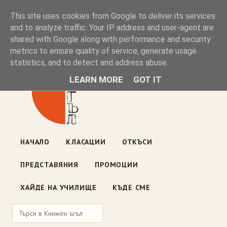
Книжен ъгъл
This site uses cookies from Google to deliver its services
and to analyze traffic. Your IP address and user-agent are
shared with Google along with performance and security
Блог на книжарницата — класации, откъси, нови книги
metrics to ensure quality of service, generate usage
ул. „Оборище" 117, София
· пон–пет 10:00–19:00 ·
statistics, and to detect and address abuse.
събота 10:00–16:00
LEARN MORE
GOT IT
НАЧАЛО
КЛАСАЦИИ
ОТКЪСИ
ПРЕДСТАВЯНИЯ
ПРОМОЦИИ
ХАЙДЕ НА УЧИЛИЩЕ
КЪДЕ СМЕ