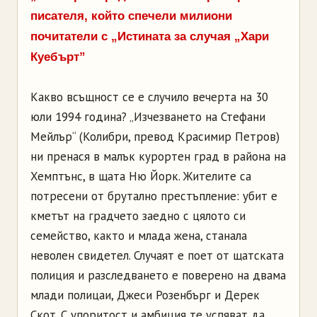
писателя, който спечели милиони
почитатели с „Истината за случая „Хари
Куебърт”
Какво всъщност се е случило вечерта на 30
юли 1994 година? „Изчезването на Стефани
Мейлър“ (Колибри, превод Красимир Петров)
ни пренася в малък курортен град в района на
Хемптънс, в щата Ню Йорк. Жителите са
потресени от брутално престъпление: убит е
кметът на градчето заедно с цялото си
семейство, както и млада жена, станала
неволен свидетел. Случаят е поет от щатската
полиция и разследването е поверено на двама
млади полицаи, Джеси Розенбърг и Дерек
Скот. С упоритост и амбиция те успяват да