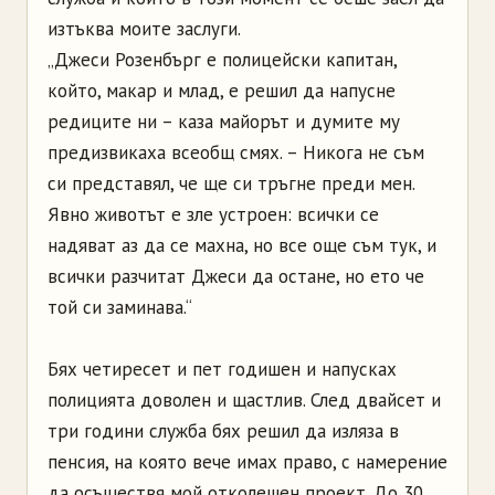
изтъква моите заслуги.
„Джеси Розенбърг е полицейски капитан,
който, макар и млад, е решил да напусне
редиците ни – каза майорът и думите му
предизвикаха всеобщ смях. – Никога не съм
си представял, че ще си тръгне преди мен.
Явно животът е зле устроен: всички се
надяват аз да се махна, но все още съм тук, и
всички разчитат Джеси да остане, но ето че
той си заминава.“
Бях четиресет и пет годишен и напусках
полицията доволен и щастлив. След двайсет и
три години служба бях решил да изляза в
пенсия, на която вече имах право, с намерение
да осъществя мой отколешен проект. До 30