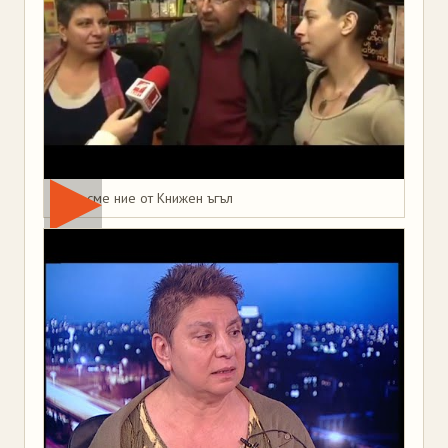
Това сме ние от Книжен ъгъл