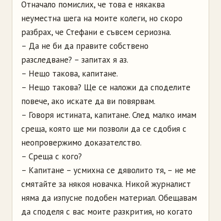
Отначало помислих, че това е някаква
неуместна шега на моите колеги, но скоро
разбрах, че Стефани е съвсем сериозна.
– Да не би да правите собствено
разследване? – запитах я аз.
– Нещо такова, капитане.
– Нещо такова? Ще се наложи да споделите
повече, ако искате да ви повярвам.
– Говоря истината, капитане. След малко имам
среща, която ще ми позволи да се сдобия с
неопровержимо доказателство.
– Среща с кого?
– Капитане – усмихна се дяволито тя, – не ме
смятайте за някоя новачка. Никой журналист
няма да изпусне подобен материал. Обещавам
да споделя с вас моите разкрития, но когато