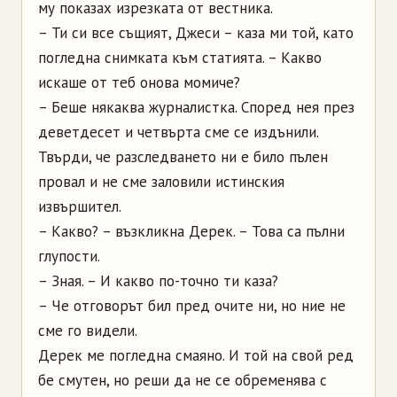
му показах изрезката от вестника.
– Ти си все същият, Джеси – каза ми той, като
погледна снимката към статията. – Какво
искаше от теб онова момиче?
– Беше някаква журналистка. Според нея през
деветдесет и четвърта сме се издънили.
Твърди, че разследването ни е било пълен
провал и не сме заловили истинския
извършител.
– Какво? – възкликна Дерек. – Това са пълни
глупости.
– Зная. – И какво по-точно ти каза?
– Че отговорът бил пред очите ни, но ние не
сме го видели.
Дерек ме погледна смаяно. И той на свой ред
бе смутен, но реши да не се обременява с