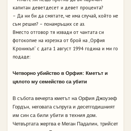
капитан деветдесет и девет процента?
– Да ни би да смятате, че има случай, който не
съм решил? – понамръщих се аз.
Вместо отговор тя извади от чантата си
фотокопие на изрезка от брой на „Орфия
Кроникъл“ с дата 1 август 1994 година и ми го
подаде:
Четворно убийство в Орфия: Кметът и
цялото му семейство са убити
В събота вечерта кметът на Орфия Джоузеф
Гордън, неговата съпруга и десетгодишният
им син са били убити в техния дом.
Четвъртата жертва е Меган Падалин, трийсет