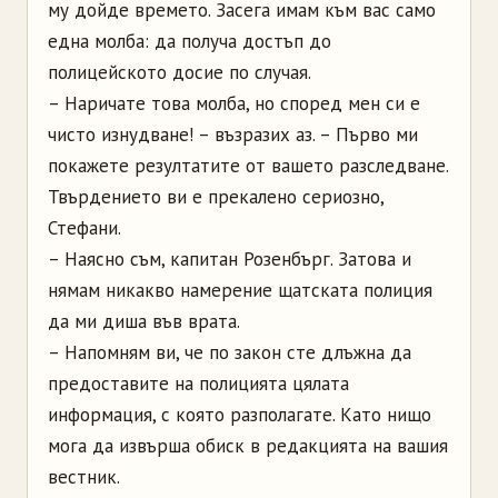
му дойде времето. Засега имам към вас само
една молба: да получа достъп до
полицейското досие по случая.
– Наричате това молба, но според мен си е
чисто изнудване! – възразих аз. – Първо ми
покажете резултатите от вашето разследване.
Твърдението ви е прекалено сериозно,
Стефани.
– Наясно съм, капитан Розенбърг. Затова и
нямам никакво намерение щатската полиция
да ми диша във врата.
– Напомням ви, че по закон сте длъжна да
предоставите на полицията цялата
информация, с която разполагате. Като нищо
мога да извърша обиск в редакцията на вашия
вестник.