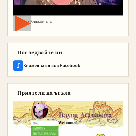
Мая от Книжен ъгъл
Последвайте ни
f
Книжен ъгъл във Facebook
Приятели на ъгъла