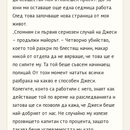
юни ми оставаше още една седмица работа.
След това започваше нова страница от моя
живот.
„Спомням си първия сериозен случай на Джеси
– продължи майорът. – Четворно убийство,
което той разкри по блестящ начин, макар
никой от отдела да не вярваше, че това ще е
по силите му. Та той беше съвсем начинаещ
полицай. От този момент нататък всички
разбраха на какво е способен Джеси.
Колегите, които са работили с него, знаят как
действаше той по време на разследванията и
затова ще си позволя да кажа, че Джеси беше
най-добрият от нас. Не случайно му излезе
прозвището капитан сто процента, защото
такава беше успеваемостта му като