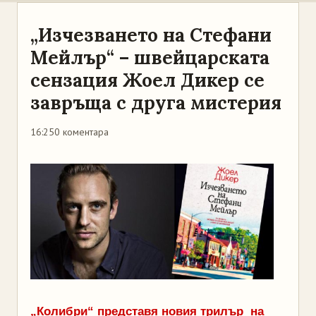
„Изчезването на Стефани
Мейлър“ – швейцарската
сензация Жоел Дикер се
завръща с друга мистерия
16:25
0 коментара
„Колибри“ представя новия трилър на