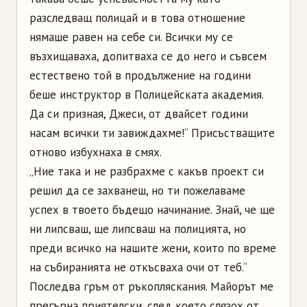
разследващ полицай и в това отношение
нямаше равен на себе си. Всички му се
възхищаваха, допитваха се до него и съвсем
естествено той в продължение на години
беше инструктор в Полицейската академия.
Да си призная, Джеси, от двайсет години
насам всички ти завиждахме!“ Присъстващите
отново избухнаха в смях.
„Ние така и не разбрахме с какъв проект си
решил да се захванеш, но ти пожелаваме
успех в твоето бъдещо начинание. Знай, че ще
ни липсваш, ще липсваш на полицията, но
преди всичко на нашите жени, които по време
на събиранията не откъсваха очи от теб.“
Последва гръм от ръкопляскания. Майорът ме
прегърна приятелски, след което слязох от