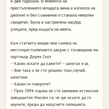
и две годишна. В момента на
престъплението младата жена е излязла на
джогинг и без съмнение е станала неволен
свидетел. Била е застреляна насред
улицата, пред къщата на кмета.
Към статията имаше моя снимка на
местопрестъплението заедно с тогавашния ми
партньор Дерек Скот.
– Какво искате да кажете? – запитах я аз.
– Вие така и не сте решили този случай,
капитане.
– Какви ги говорите?
– През 1994 година не сте заловили истинския
извършител. Мислех си, че ще искате да го
научите, преди да напуснете полицията.