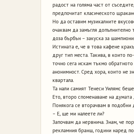
радост на голяма част от съседит
предпочитат класическото щракане
Но да оставим музикалните вкусове
очаквам да замъгля допълнително т
доза бърбън – закуска за шампиони
Истината е, че в това кафене крак
друг тип места. Такива, в които п
точно сега искам тъкмо обратното
анонимност. Сред хора, които не з
квартала.
Та нали самият Тенеси Уилямс беше
Ето, второ споменаване на думата „
Понякога се вторачвам в подобни 
– Е, ще ми налеете ли?
Започвам да нервнича. Знам, че по
рекламния бранш, години наред по