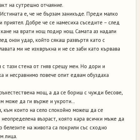
акт на сутрешно отчаяние.
 Истината е, че не бързам заникъде. Преди малко
и приятел. Добре че се намесиха съседите – след
кане на врати нощ подир нощ. Самата аз надали
лед онзи удар, който сякаш развъртя като с
лавата ми не изхвръкна и не се заби като кървава
я с тази стена от гняв срещу мен. Но дори и
ка и несравнимо повече опит едвам обуздаха
ръхестествена мощ, а да се бориш с чужди бесове,
им може да ги върже и укроти...
, към които на село спокойно можеш да се
а неопределена възраст, която кара всички мъже да
о белезите на живота са покрили със сходно
м лица.