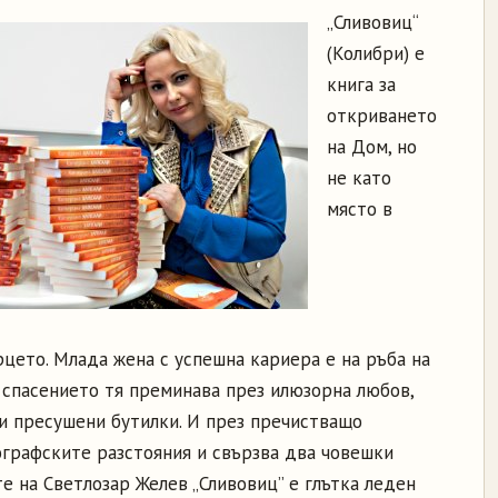
„Сливовиц“
(Колибри) е
книга за
откриването
на Дом, но
не като
място в
рцето. Млада жена с успешна кариера е на ръба на
 спасението тя преминава през илюзорна любов,
 и пресушени бутилки. И през пречистващо
ографските разстояния и свързва два човешки
е на Светлозар Желев „Сливовиц” е глътка леден