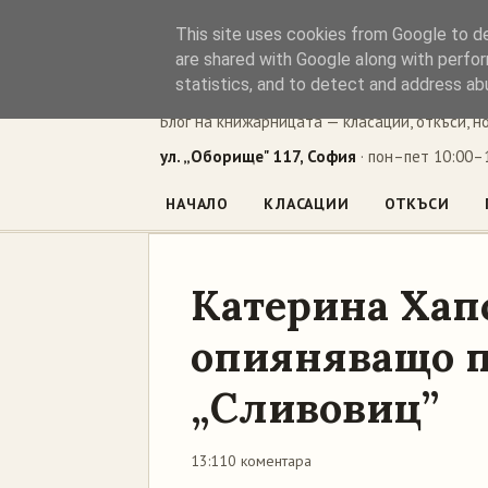
This site uses cookies from Google to del
Книжен ъг
are shared with Google along with perfor
statistics, and to detect and address ab
Блог на книжарницата — класации, откъси, н
ул. „Оборище" 117, София
· пон–пет 10:00–1
НАЧАЛО
КЛАСАЦИИ
ОТКЪСИ
Катерина Хап
опияняващо п
„Сливовиц”
13:11
0 коментара