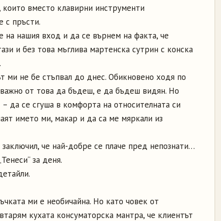
е, които вместо клавирни инструменти
 с пръсти.
 на нашия вход и да се върнем на факта, че
ази и без това мъглива мартенска сутрин с конска
.
ът ми не бе стъпвал до днес. Обикновено ходя по
о-важно от това да бъдеш, е да бъдеш видян. Но
 – да се сгуша в комфорта на относителната си
наят името ми, макар и да са ме мяркали из
 заключил, че най-добре се плаче пред непознати…
Тенеси“ за деня.
детайли.
ръчката ми е необичайна. Но като човек от
втарям кухата консуматорска мантра, че клиентът