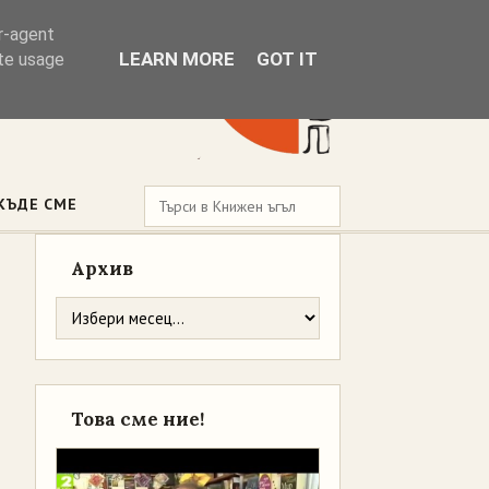
er-agent
LEARN MORE
GOT IT
ate usage
КЪДЕ СМЕ
Архив
Това сме ние!