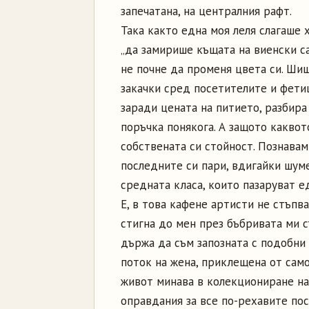
запечатана, на централния рафт.
Така както една моя леля слагаше 
„да замирише къщата на виенски са
не почне да променя цвета си. Ши
закачки сред посетителите и фети
заради цената на питието, разбира
поръчка понякога. А защото каквот
собствената си стойност. Познавам
последните си пари, вдигайки шум
средната класа, които пазаруват е
Е, в това кафене артисти не стъпв
стигна до мен през бъбривата ми с
държа да съм запозната с подобни
поток на жена, приклещена от само
живот минава в колекциониране на
оправдания за все по-рехавите пос