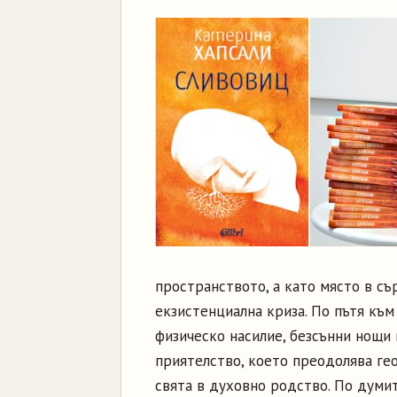
пространството, а като място в съ
екзистенциална криза. По пътя към
физическо насилие, безсънни нощи
приятелство, което преодолява ге
свята в духовно родство. По думит