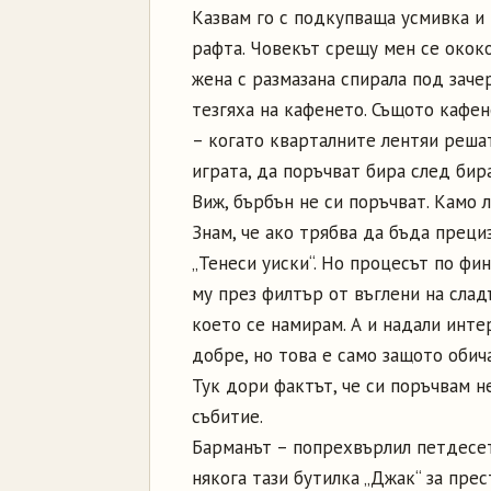
Казвам го с подкупваща усмивка и
рафта. Човекът срещу мен се ококо
жена с размазана спирала под заче
тезгяха на кафенето. Същото кафен
– когато кварталните лентяи решат
играта, да поръчват бира след би
Виж, бърбън не си поръчват. Камо л
Знам, че ако трябва да бъда преци
„Тенеси уиски“. Но процесът по ф
му през филтър от въглени на слад
което се намирам. А и надали инте
добре, но това е само защото обич
Тук дори фактът, че си поръчвам н
събитие.
Барманът – попрехвърлил петдесет
някога тази бутилка „Джак“ за прес