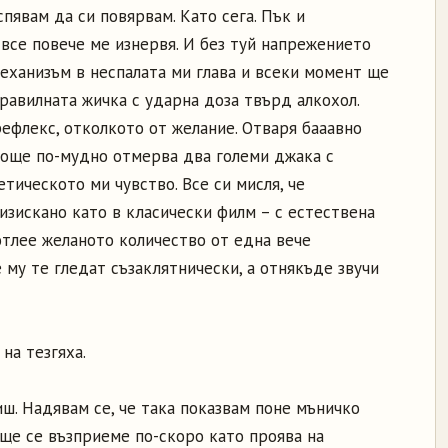
пявам да си повярвам. Като сега. Пък и
все повече ме изнервя. И без туй напрежението
механизъм в неспалата ми глава и всеки момент ще
правилната жичка с ударна доза твърд алкохол.
ефлекс, отколкото от желание. Отваря бааавно
и още по-мудно отмерва два големи джака с
тическото ми чувство. Все си мисля, че
изискано като в класически филм – с естествена
отлее желаното количество от една вече
 му те гледат съзаклятнически, а отнякъде звучи
на тезгяха.
ш. Надявам се, че така показвам поне мъничко
 ще се възприеме по-скоро като проява на