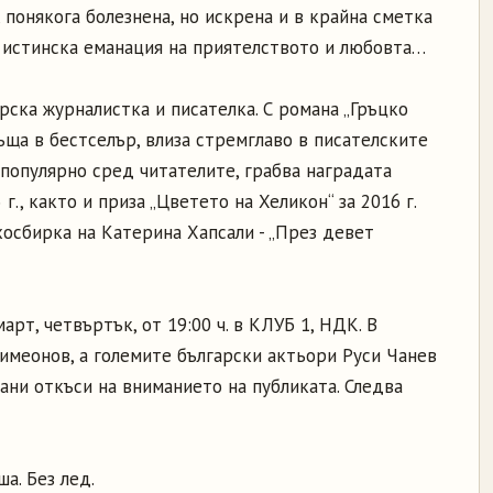
, понякога болезнена, но искрена и в крайна сметка
 истинска еманация на приятелството и любовта…
рска журналистка и писателка. С романа „Гръцко
ъща в бестселър, влиза стремглаво в писателските
а популярно сред читателите, грабва наградата
г., както и приза „Цветето на Хеликон“ за 2016 г.
хосбирка на Катерина Хапсали - „През девет
арт, четвъртък, от 19:00 ч. в КЛУБ 1, НДК. В
имеонов, а големите български актьори Руси Чанев
ани откъси на вниманието на публиката. Следва
ша. Без лед.