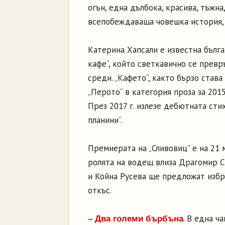
огън, една дълбока, красива, тъжна
всепобеждаваща човешка история,
Катерина Хапсали е известна бълга
кафе“, който светкавично се превр
среди. „Кафето“, както бързо став
„Перото“ в категория проза за 2015 
През 2017 г. излезе дебютната сти
планини“.
Премиерата на „Сливовиц” е на 21 м
ролята на водещ влиза Драгомир С
и Койна Русева ще предложат избр
откъс.
. В една ча
– Два големи бърбъна