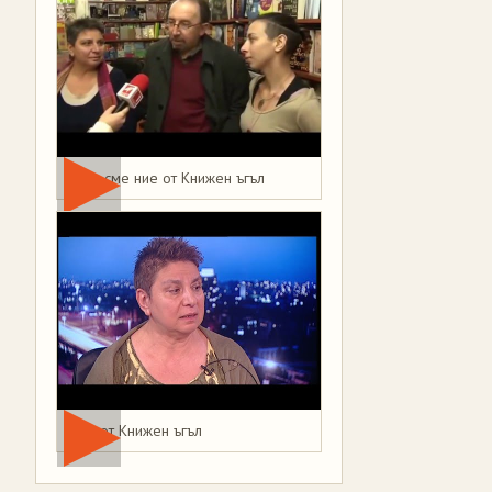
Това сме ние от Книжен ъгъл
Мая от Книжен ъгъл