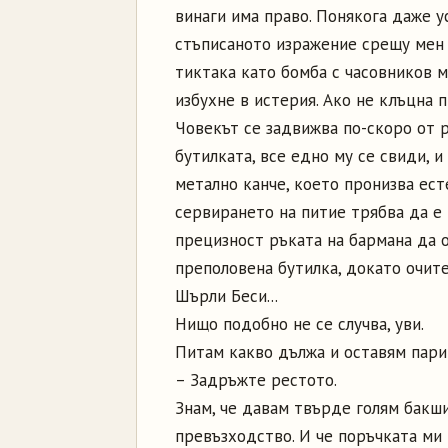
винаги има право. Понякога даже ус
стъписаното изражение срещу мен 
тиктака като бомба с часовников 
избухне в истерия. Ако не клъцна 
Човекът се задвижва по-скоро от р
бутилката, все едно му се свиди, 
метално канче, което пронизва есте
сервирането на питие трябва да е 
прецизност ръката на бармана да 
преполовена бутилка, докато очите
Шърли Беси...
Нищо подобно не се случва, уви.
Питам какво дължа и оставям пари 
– Задръжте рестото.
Знам, че давам твърде голям бакши
превъзходство. И че поръчката ми