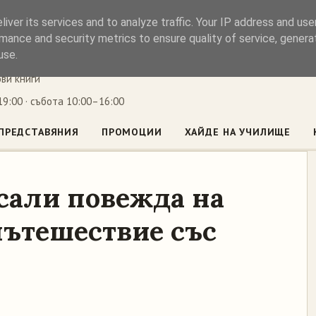
iver its services and to analyze traffic. Your IP address and us
ъл
mance and security metrics to ensure quality of service, gener
use.
ови книги
9:00 · събота 10:00–16:00
ПРЕДСТАВЯНИЯ
ПРОМОЦИИ
ХАЙДЕ НА УЧИЛИЩЕ
сали повежда на
ътешествие със