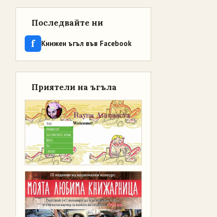
Последвайте ни
f
Книжен ъгъл във Facebook
Приятели на ъгъла