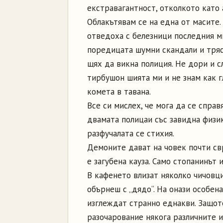
екстравагантност, отколкото като 
Облакътявам се на една от масите.
отведоха с белезници последния м
поредицата шумни скандали и тряс
щях да викна полиция. Не дори и с
тирбушон шията ми и не знам как г
комета в тавана.
Все си мислех, че мога да се справ
двамата полицаи със завидна физи
разфучалата се стихия.
Демоните дават на човек почти св
е загубена кауза. Само стопанинът 
В кафенето влизат няколко чичовци
обърнеш с „дядо“. На онази особен
изглеждат странно еднакви. Защот
разочарование някога различните и