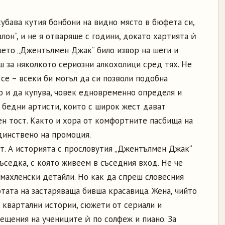
хубава кутия бонбони на видно място в бюфета си,
лон“, и не я отваряше с години, докато хартията ѝ
шето „Джентълмен Джак“ било извор на шеги и
ш за няколкото сериозни алкохолици сред тях. Не
 се – всеки би могъл да си позволи подобна
о и да купува, човек едновременно определя и
 бедни артисти, които с широк жест дават
ен тост. Както и хора от комфортните пасбища на
динствено на промоция.
ат. А историята с прослoвутия „Джентълмен Джак“
ъседка, с която живеем в съседния вход. Не че
 махленски детайли. Но как да спреш словесния
тата на застаряваща бивша красавица. Жена, чийто
 квартални истории, сюжети от сериали и
ещения на учениците ѝ по солфеж и пиано. За