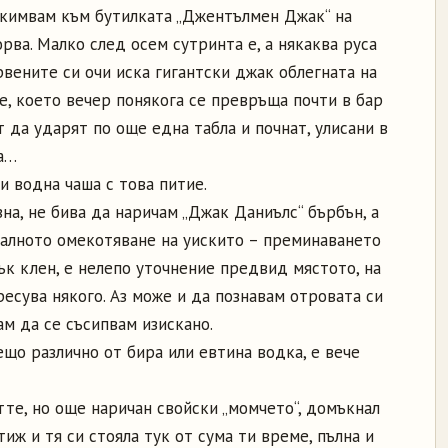
 кимвам към бутилката „Джентълмен Джак“ на
рва. Малко след осем сутринта е, а някаква руса
рвените си очи иска гигантски джак облегната на
е, което вечер понякога се превръща почти в бар
 да ударят по още една табла и почнат, улисани в
ра…
и водна чашa с това питие.
зна, не бива да наричам „Джак Даниълс“ бърбън, а
иналното омекотяване на уискито – преминаването
ък клен, е нелепо уточнение предвид мястото, на
ресува някого. Аз може и да познавам отровата си
ам да се съсипвам изискано.
ещо различно от бира или евтина водка, е вече
те, но още наричан свойски „момчето“, домъкнал
тиж и тя си стояла тук от сума ти време, пълна и