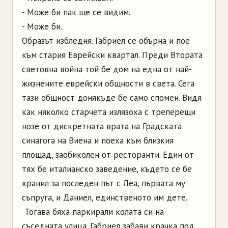
- Може би пак ще се видим.
- Може би.
Образът избледня. Габриел се обърна и пое
към стария Еврейски квартал. Преди Втората
световна война той бе дом на една от най-
жизнените еврейски общности в света. Сега
тази общност донякъде бе само спомен. Видя
как няколко старчета излязоха с треперещи
нозе от дискретната врата на Градската
синагога на Виена и поеха към близкия
площад, заобиколен от ресторанти. Един от
тях бе италианско заведение, където се бе
хранил за последен път с Леа, първата му
съпруга, и Даниел, единственото им дете.
Тогава бяха паркирали колата си на
съседната улица. Габриел забави крачка под