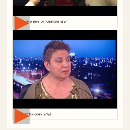
Това сме ние от Книжен ъгъл
Мая от Книжен ъгъл