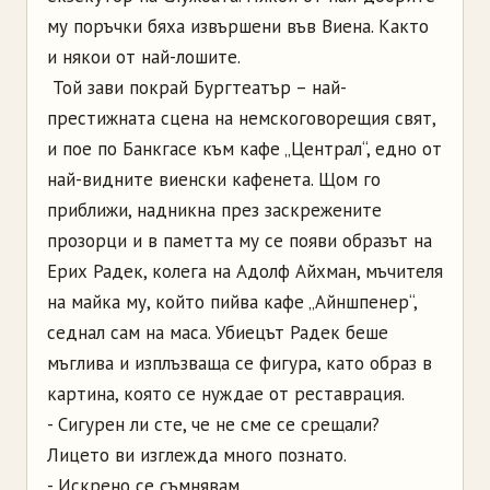
му поръчки бяха извършени във Виена. Както
и някои от най-лошите.
Той зави покрай Бургтеатър – най-
престижната сцена на немскоговорещия свят,
и пое по Банкгасе към кафе „Централ“, едно от
най-видните виенски кафенета. Щом го
приближи, надникна през заскрежените
прозорци и в паметта му се появи образът на
Ерих Радек, колега на Адолф Айхман, мъчителя
на майка му, който пийва кафе „Айншпенер“,
седнал сам на маса. Убиецът Радек беше
мъглива и изплъзваща се фигура, като образ в
картина, която се нуждае от реставрация.
- Сигурен ли сте, че не сме се срещали?
Лицето ви изглежда много познато.
- Искрено се съмнявам.