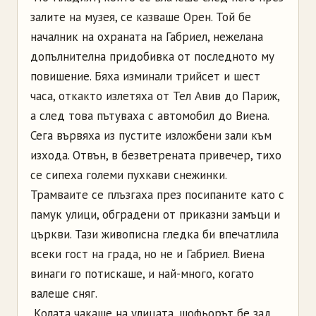
залите на музея, се казваше Орен. Той бе
началник на охраната на Габриел, нежелана
допълнителна придобивка от последното му
повишение. Бяха изминали трийсет и шест
часа, откакто излетяха от Тел Авив до Париж,
а след това пътуваха с автомобил до Виена.
Сега вървяха из пустите изложбени зали към
изхода. Отвън, в безветрената привечер, тихо
се сипеха големи пухкави снежинки.
Трамваите се плъзгаха през посипаните като с
памук улици, обградени от приказни замъци и
църкви. Тази живописна гледка би впечатлила
всеки гост на града, но не и Габриел. Виена
винаги го потискаше, и най-много, когато
валеше сняг.
Колата чакаше на улицата, шофьорът бе зад