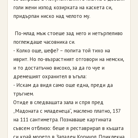
голи жени изпод козирката на каскета си,
придърпан ниско над челото му.
По-млад мъж стоеше зад него и нетърпеливо
поглеждаше часовника си.
- Колко още, шефе? – попита той тихо на
иврит. Но по-възрастният отговори на немски,
и то достатъчно високо, за да го чуе и
дремещият охранител в ъгъла:
- Искам да видя само още една, преди да
тръгнем.
Отиде в следващата зала и спря пред
„Мадоната с младенеца“, маслено платно, 137
на 111 сантиметра. Познаваше картината
съвсем отблизо: беше я реставрирал в къщата
си край морето в Западен Корнуол. Приклекна