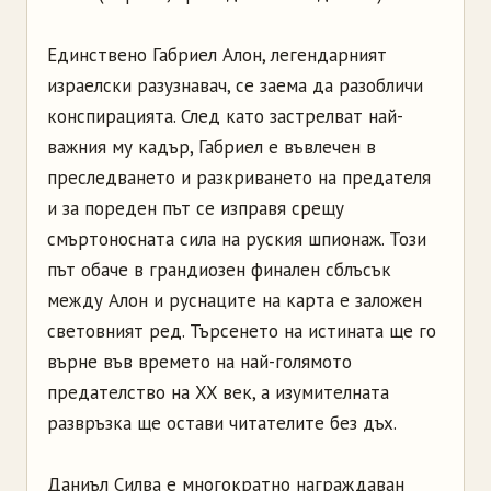
Единствено Габриел Алон, легендарният
израелски разузнавач, се заема да разобличи
конспирацията. След като застрелват най-
важния му кадър, Габриел е въвлечен в
преследването и разкриването на предателя
и за пореден път се изправя срещу
смъртоносната сила на руския шпионаж. Този
път обаче в грандиозен финален сблъсък
между Алон и руснаците на карта е заложен
световният ред. Търсенето на истината ще го
върне във времето на най-голямото
предателство на XX век, а изумителната
развръзка ще остави читателите без дъх.
Даниъл Силва е многократно награждаван