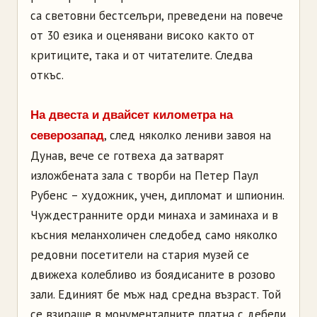
са световни бестселъри, преведени на повече
от 30 езика и оценявани високо както от
критиците, така и от читателите. Следва
откъс.
На двеста и двайсет километра на
, след няколко лениви завоя на
северозапад
Дунав, вече се готвеха да затварят
изложбената зала с творби на Петер Паул
Рубенс – художник, учен, дипломат и шпионин.
Чуждестранните орди минаха и заминаха и в
късния меланхоличен следобед само няколко
редовни посетители на стария музей се
движеха колебливо из боядисаните в розово
зали. Единият бе мъж над средна възраст. Той
се взираше в монументалните платна с дебели