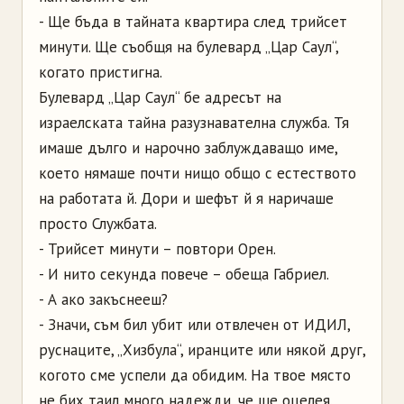
- Ще бъда в тайната квартира след трийсет
минути. Ще съобщя на булевард „Цар Саул“,
когато пристигна.
Булевард „Цар Саул“ бе адресът на
израелската тайна разузнавателна служба. Тя
имаше дълго и нарочно заблуждаващо име,
което нямаше почти нищо общо с естеството
на работата й. Дори и шефът й я наричаше
просто Службата.
- Трийсет минути – повтори Орен.
- И нито секунда повече – обеща Габриел.
- А ако закъснееш?
- Значи, съм бил убит или отвлечен от ИДИЛ,
руснаците, „Хизбула“, иранците или някой друг,
когото сме успели да обидим. На твое място
не бих таил много надежди, че ще оцелея.