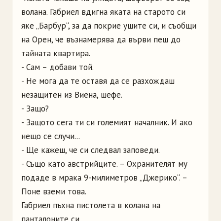
волана. Габриел вдигна яката на старото си
яке „Барбур“, за да покрие ушите си, и съобщи
на Орен, че възнамерява да върви пеш до
тайната квартира.
- Сам – добави той.
- Не мога да те оставя да се разхождаш
незащитен из Виена, шефе.
- Защо?
- Защото сега ти си големият началник. И ако
нещо се случи...
- Ще кажеш, че си следвал заповеди.
- Също като австрийците. – Охранителят му
подаде в мрака 9-милиметров „Джерико“. –
Поне вземи това.
Габриел пъхна пистолета в колана на
панталоните си.