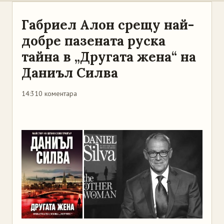
Габриел Алон срещу най-
добре пазената руска
тайна в „Другата жена“ на
Даниъл Силва
14:31
0 коментара