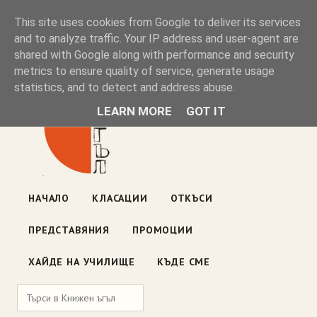
Книжен ъгъл
This site uses cookies from Google to deliver its services
and to analyze traffic. Your IP address and user-agent are
shared with Google along with performance and security
Блог на книжарницата — класации, откъси, нови книги
metrics to ensure quality of service, generate usage
ул. „Оборище" 117, София
· пон–пет 10:00–19:00 ·
statistics, and to detect and address abuse.
събота 10:00–16:00
LEARN MORE
GOT IT
НАЧАЛО
КЛАСАЦИИ
ОТКЪСИ
ПРЕДСТАВЯНИЯ
ПРОМОЦИИ
ХАЙДЕ НА УЧИЛИЩЕ
КЪДЕ СМЕ