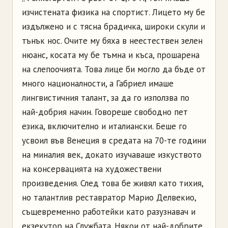
изчистената физика на спортист. Лицето му бе
издължено и с тясна брадичка, широки скули и
тънък нос. Очите му бяха в неестествен зелен
нюанс, косата му бе тъмна и къса, прошарена
на слепоочията. Това лице би могло да бъде от
много националности, а Габриел имаше
лингвистичния талант, за да го използва по
най-добрия начин. Говореше свободно пет
езика, включително и италиански. Беше го
усвоил във Венеция в средата на 70-те години
на миналия век, докато изучаваше изкуството
на консервацията на художествени
произведения. След това бе живял като тихия,
но талантлив реставратор Марио Делвекио,
същевременно работейки като разузнавач и
екзекутор на Службата. Някои от най-добрите