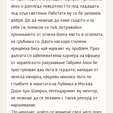
леко и разгледа повърхността под падащата
под ъгъл светлина. Работата му се бе запазила
добре. Де да можеше да каже същото и за
себе си, помисли си той, потривайки
пронизаното от огнена болка място в основата
на гръбнака си. Двата наскоро счупени
прешлена бяха най-малкият му проблем. През
дългата си забележителна кариера на офицер
от израелското разузнаване Габриел Алон бе
прострелван два пъти в гърдите, нападан от
немска овчарка, хвърлян няколко пъти по
стълбите в мазетата на Лубянка в Москва.
Дори Ари Шамрон, легендарният му ментор,
не можеше да се похвали с такъв рекорд от
наранявания.
По-младият, който се влачеше след него през