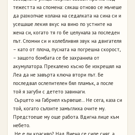
тежестта на спомена: сякаш отново се мъчеше
да разкопчае колана на седалката на сина си и
усещаше лекия вкус на вино по устните на
жена си, когато тя го бе целунала за последен
път. Спомни си и колебливия звук на двигателя
– като от плоча, пусната на погрешна скорост,
– защото бомбата се бе захранила от
акумулатора. Прекалено късно бе изкрещял на
Леа да не завърта ключа втори път. Бе
последвал ослепителен бял пламък, а после
той я загуби с детето завинаги.
Сърцето на Габриел кървеше... Не сега, каза си
той, когато сълзите замъглиха очите му.
Предстоеше му още работа. Вдигна лице към
небето.
Не е ли красиво? Над Виена се сипе сняг, а