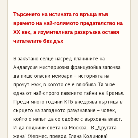
Търсенето на истината го връща във
времето на най-голямото предателство на
XX век, а изумителната развръзка оставя
читателите без дъх
В закътано селце насред планините на
Андалусия мистериозна французойка започва
да пише опасни мемоари – историята на
прочут мъж, в когото се е влюбила. Тя знае
една от най-строго пазените тайни на Кремъл.
Преди много години КГБ внедрява къртица в
сърцето на западното разузнаване – човек,
който е напът да се сдобие с върховна власт.
И да подчини света на Москва... В „Другата
жена“ (Хермес, превод Елена Кодинова)