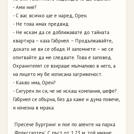
- Ами ние?
- С вас всичко ще е наред, Орен.
- Не това имах предвид.
- Не искам да се доближавате до тайната
квартира – каза Габриел. – Продължавайте,
докато не ви се обадя. И запомнете – не се
опитвайте да ме следвате. Това е заповед.
Охранителят се взираше мълчаливо в него, а
на лицето му бе изписана загриженост.
- Какво има, Орен?
- Сигурен ли си, че не искаш компания, шефе?
Габриел се обърна, без да каже и дума повече,
и изчезна в мрака.
Пресече Бургринг и пое по алеите на парка
„Фолксгартен“. С ръст от 1,73 м, той имаше