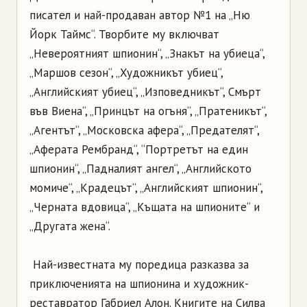
писател и най-продаван автор №1 на „Ню
Йорк Таймс“. Творбите му включват
„Невероятният шпионин“, „Знакът на убиеца“,
„Маршов сезон“, „Художникът убиец“,
„Английският убиец“, „Изповедникът“, Смърт
във Виена“, „Принцът на огъня“, „Пратеникът“,
„Агентът“, „Московска афера“, „Предателят“,
„Аферата Рембранд“, “Портретът на един
шпионин“, „Падналият ангел“, „Английското
момиче“, „Крадецът“, „Английският шпионин“,
„Черната вдовица“, „Къщата на шпионите“ и
„Другата жена“.
Най-известната му поредица разказва за
приключенията на шпионина и художник-
реставратор Габриел Алон. Книгите на Силва