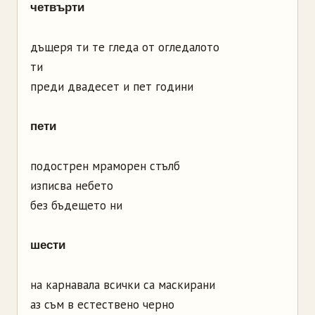
четвърти
дъщеря ти те гледа от огледалото
ти
преди двадесет и пет години
пети
подострен мраморен стълб
изписва небето
без бъдещето ни
шести
на карнавала всички са маскирани
аз съм в естествено черно