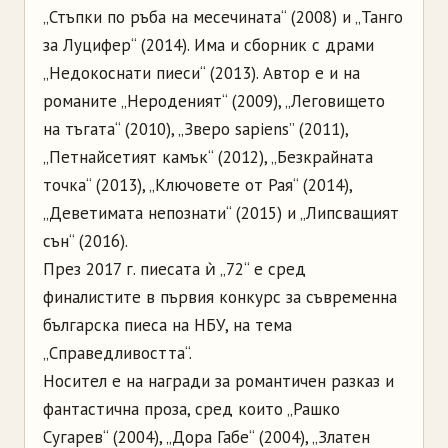
„Стъпки по ръба на месечината“ (2008) и „Танго
за Луцифер“ (2014). Има и сборник с драми
„Недокоснати пиеси“ (2013). Автор е и на
романите „Нероденият“ (2009), „Леговището
на тъгата“ (2010), „Зверо sapiens” (2011),
„Петнайсетият камък“ (2012), „Безкрайната
точка“ (2013), „Ключовете от Рая“ (2014),
„Деветимата непознати“ (2015) и „Липсващият
сън“ (2016).
През 2017 г. пиесата ѝ „72“ е сред
финалистите в първия конкурс за съвременна
българска пиеса на НБУ, на тема
„Справедливостта“.
Носител е на награди за романтичен разказ и
фантастична проза, сред които „Рашко
Сугарев“ (2004), „Дора Габе“ (2004), „Златен