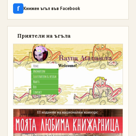
f
Книжен ъгъл във Facebook
Приятели на ъгъла