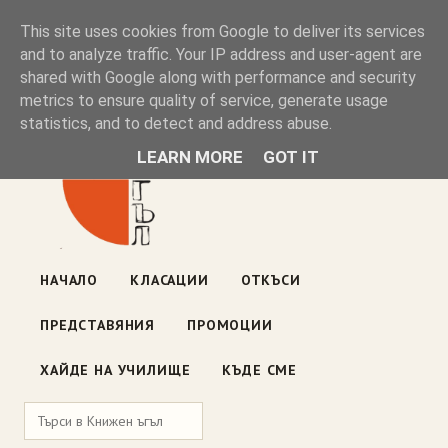
Книжен ъгъл
This site uses cookies from Google to deliver its services
and to analyze traffic. Your IP address and user-agent are
shared with Google along with performance and security
Блог на книжарницата — класации, откъси, нови книги
metrics to ensure quality of service, generate usage
ул. „Оборище" 117, София
· пон–пет 10:00–19:00 ·
statistics, and to detect and address abuse.
събота 10:00–16:00
LEARN MORE
GOT IT
НАЧАЛО
КЛАСАЦИИ
ОТКЪСИ
ПРЕДСТАВЯНИЯ
ПРОМОЦИИ
ХАЙДЕ НА УЧИЛИЩЕ
КЪДЕ СМЕ