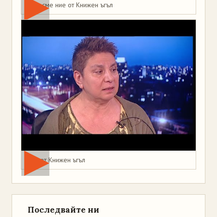
Това сме ние от Книжен ъгъл
Мая от Книжен ъгъл
Последвайте ни