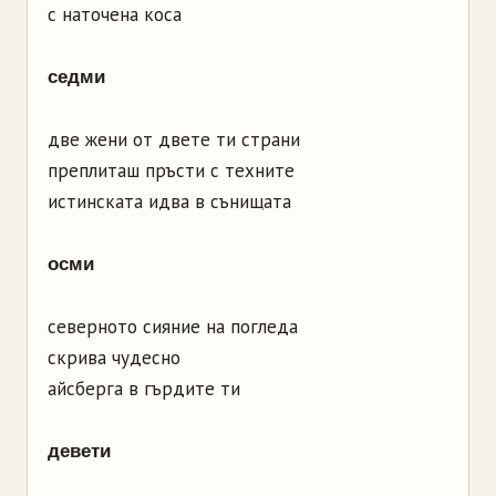
с наточена коса
седми
две жени от двете ти страни
преплиташ пръсти с техните
истинската идва в сънищата
осми
северното сияние на погледа
скрива чудесно
айсберга в гърдите ти
девети