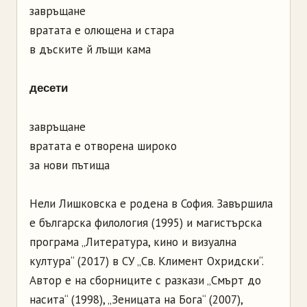
завръщане
вратата е олющена и стара
в дъските й лъщи кама
десети
завръщане
вратата е отворена широко
за нови пътища
Нели Лишковска е родена в София. Завършила
е българска филология (1995) и магистърска
програма „Литература, кино и визуална
култура“ (2017) в СУ „Св. Климент Охридски“.
Автор е на сборниците с разкази „Смърт до
насита“ (1998), „Зеницата на Бога“ (2007),