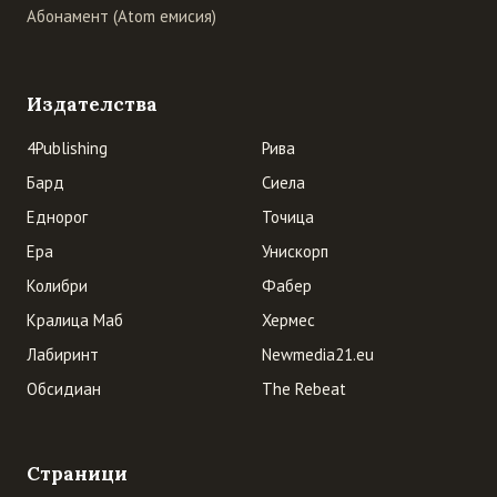
Абонамент (Atom емисия)
Издателства
4Publishing
Рива
Бард
Сиела
Еднорог
Точица
Ера
Унискорп
Колибри
Фабер
Кралица Маб
Хермес
Лабиринт
Newmedia21.eu
Обсидиан
The Rebeat
Страници