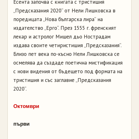
Есента започва с книгата с тристишия
„Предсказания 2020“ от Нели Лишковска в
поредицата „Нова българска лира“ на
издателство „Ерго“. През 1555 г. френският
лекар и астролог Мишел дьо Нострадам
издава своите четиристишия „Предсказания“.
Близо пет века по-късно Нели Лишковска се
осмелява да създаде поетична мистификация
с нови видения от бъдещето под формата на
тристишия и със заглавие „Предсказания
2020“.
Октомври
първи