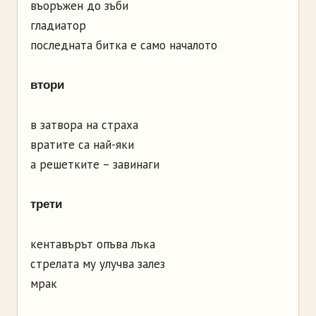
въоръжен до зъби
гладиатор
последната битка е само началото
втори
в затвора на страха
вратите са най-яки
а решетките – завинаги
трети
кентавърът опъва лъка
стрелата му улучва залез
мрак