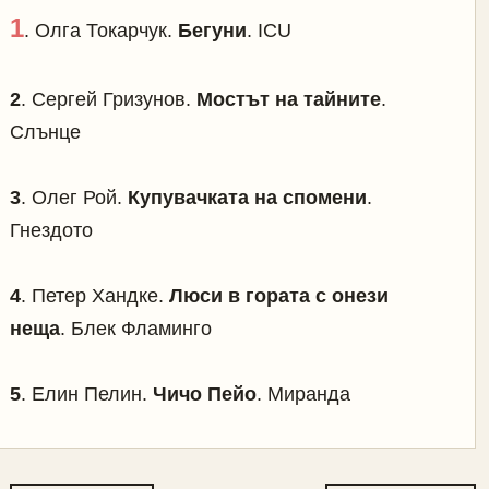
1
. Олга Токарчук.
Бегуни
. ICU
2
. Сергей Гризунов.
Мостът на тайните
.
Слънце
3
. Олег Рой.
Купувачката на спомени
.
Гнездото
4
. Петер Хандке.
Люси в гората с онези
неща
. Блек Фламинго
5
. Елин Пелин.
Чичо Пейо
. Миранда