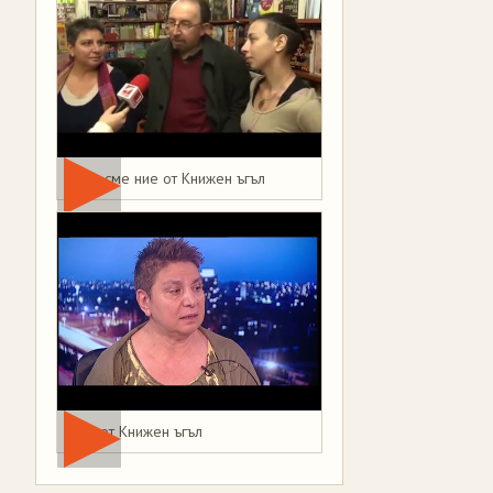
Това сме ние от Книжен ъгъл
Мая от Книжен ъгъл