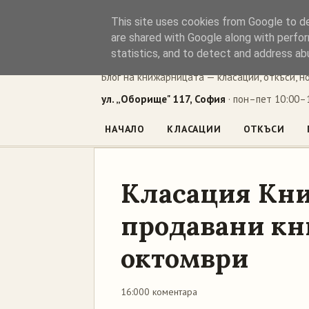
This site uses cookies from Google to del
Книжен ъг
are shared with Google along with perfor
statistics, and to detect and address ab
Блог на книжарницата — класации, откъси, н
ул. „Оборище" 117, София
· пон–пет 10:00–1
НАЧАЛО
КЛАСАЦИИ
ОТКЪСИ
Класация Кни
продавани кни
октомври
16:00
0 коментара