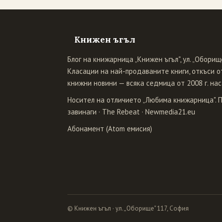
Книжен ъгъл
Блог на книжарница „Книжен ъгъл", ул. „Оборище
Класации на най-продаваните книги, откъси от
книжни новини — всяка седмица от 2008 г. нас
Носител на отличието „Любима книжарница". 
завинаги
·
The Rebeat
·
Newmedia21.eu
Абонамент (Atom емисия)
© Книжен ъгъл · ул. „Оборище" 117, София