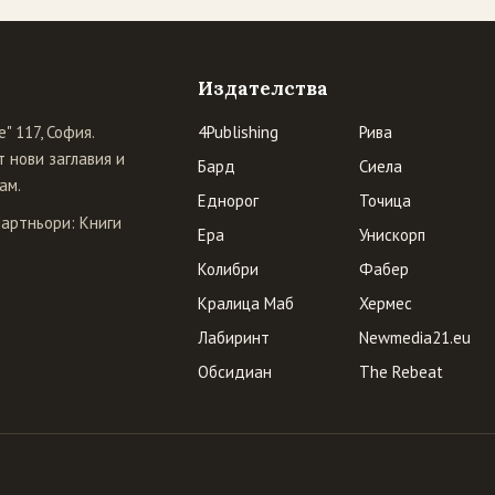
Издателства
" 117, София.
4Publishing
Рива
 нови заглавия и
Бард
Сиела
ам.
Еднорог
Точица
Партньори:
Книги
Ера
Унискорп
Колибри
Фабер
Кралица Маб
Хермес
Лабиринт
Newmedia21.eu
Обсидиан
The Rebeat