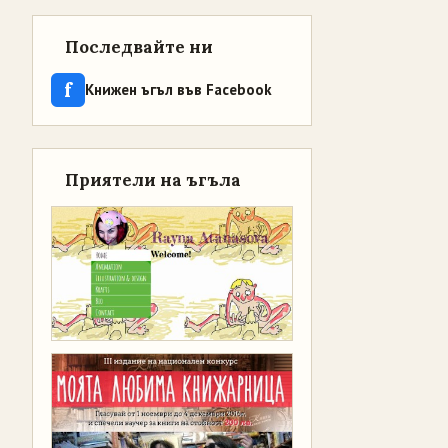
Последвайте ни
f
Книжен ъгъл във Facebook
Приятели на ъгъла