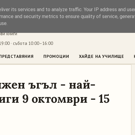
iver its services and to analyze traffic. Your IP address and us
ъл
mance and security metrics to ensure quality of service, gener
use.
ови книги
9:00 · събота 10:00–16:00
ПРЕДСТАВЯНИЯ
ПРОМОЦИИ
ХАЙДЕ НА УЧИЛИЩЕ
жен ъгъл - най-
ги 9 октомври - 15