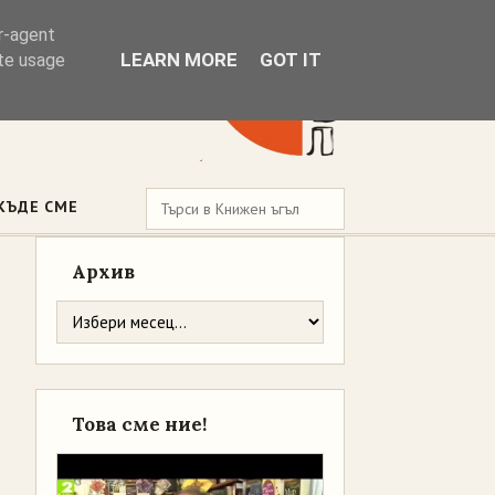
er-agent
LEARN MORE
GOT IT
ate usage
КЪДЕ СМЕ
Архив
Това сме ние!