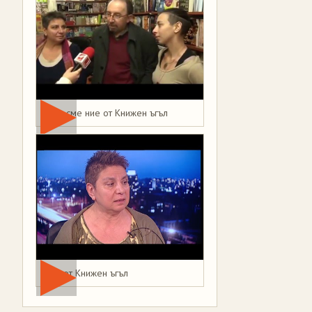
Това сме ние от Книжен ъгъл
Мая от Книжен ъгъл