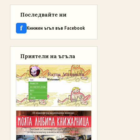
Последвайте ни
f
Книжен ъгъл във Facebook
Приятели на ъгъла