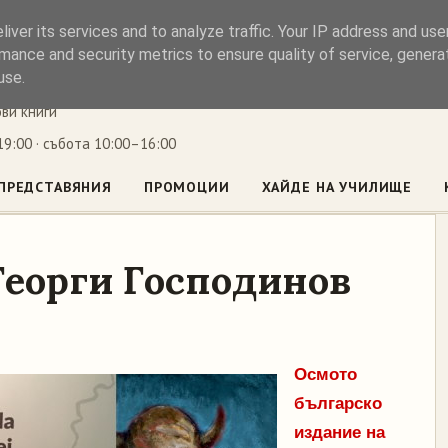
iver its services and to analyze traffic. Your IP address and us
ъл
mance and security metrics to ensure quality of service, gener
use.
ови книги
9:00 · събота 10:00–16:00
ПРЕДСТАВЯНИЯ
ПРОМОЦИИ
ХАЙДЕ НА УЧИЛИЩЕ
Георги Господинов
Осмото
българско
издание на