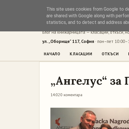
This site uses cookies from Google to del
Книжен ъг
are shared with Google along with perfor
statistics, and to detect and address ab
Блог на книжарницата — класации, откъси, н
ул. „Оборище" 117, София
· пон–пет 10:00–1
НАЧАЛО
КЛАСАЦИИ
ОТКЪСИ
„Ангелус“ за 
14:02
0 коментара