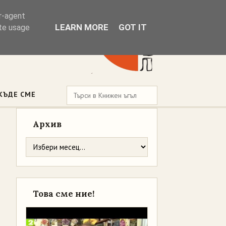
er-agent
LEARN MORE
GOT IT
ate usage
КЪДЕ СМЕ
Архив
Това сме ние!