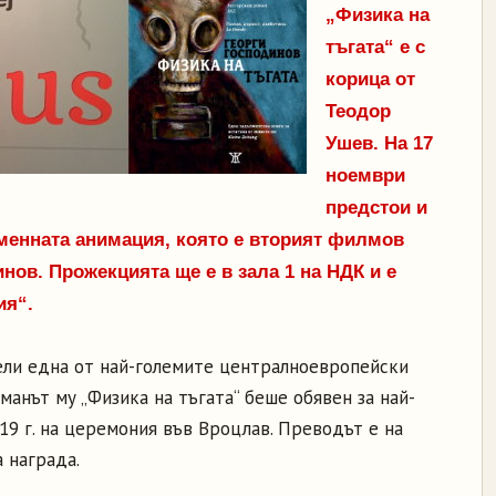
„Физика на
тъгата“ е с
корица от
Теодор
Ушев. На 17
ноември
предстои и
менната анимация, която е вторият филмов
нов. Прожекцията ще е в зала 1 на НДК и е
ия“.
ели една от най-големите централноевропейски
оманът му „Физика на тъгата“ беше обявен за най-
019 г. на церемония във Вроцлав. Преводът е на
 награда.