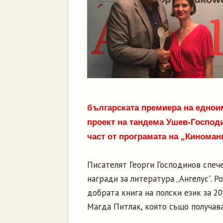
българската премиера на еднои
проект на тандема Ушев-Господи
част от програмата на „Киноман
Писателят Георги Господинов спеч
награди за литература „Ангелус“. Р
добрата книга на полски език за 2
Магда Питлак, която също получава