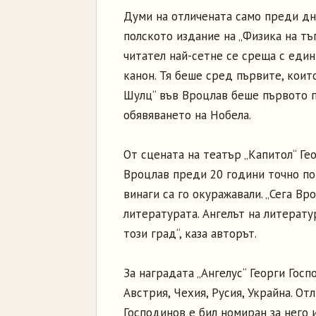
Думи на отличената само преди дни
полското издание на „Физика на тъг
читател най-сетне се среща с един
канон. Тя беше сред първите, коит
Шулц“ във Вроцлав беше първото п
обявяването на Нобела.
От сцената на театър „Капитол“ Гео
Вроцлав преди 20 години точно по 
винаги са го окуражавали. „Сега Вр
литературата. Ангелът на литератур
този град“, каза авторът.
За наградата „Ангелус“ Георги Гос
Австрия, Чехия, Русия, Украйна. От
Господинов е бил номиран за него 