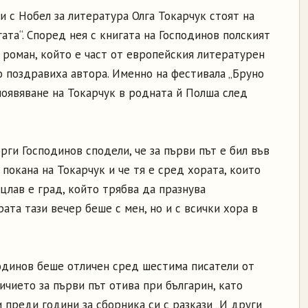
 с Нобел за литература Олга Токарчук стоят на
ата“. Според нея с книгата на Господинов полският
 роман, който е част от европейския литературен
о поздравиха автора. Именно на фестивала „Бруно
оявяване на Токарчук в родната й Полша след
рги Господинов сподели, че за първи път е бил във
покана на Токарчук и че тя е сред хората, които
оцлав е град, който трябва да празнува
ата тази вечер беше с мен, но и с всички хора в
подинов беше отличен сред шестима писатели от
личието за първи път отива при българин, като
и преди години за сборника си с разкази „И други