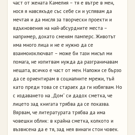
част от жената Камелия – тя е вътре в мен,
нося я навсякъде със себе си и успявам да
мечтая и да мисля за творчески проекти и
вдъхновения на най-абсурдните места –
например, докато сменям памперс. Животът
има много лица и не е нужно да се
взаимоизключват – може би тази мисъл ми
помага, не изпитвам нужда да разграничавам
нещата, всичко е част от мен. Наложи се бързо
да се ориентирам в социалните мрежи, тъй
като преди това се стараех да ги избягвам. Но
с издаването на „Дом“ си дадох сметка, че
лицето зад книгата трябва да се показва.
Вярвам, че литературата трябва да има
човешки облик: в крайна сметка, колкото и
възвисена да е тя, зад нея винаги стои човек.