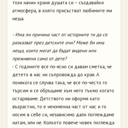
този начин храня душата си – създавайки
атмосфера, в която присъстват любимите ми
неща.
- Има ли причина част от историите ти да се
разказват през детските очи? Може би има
неща, които могат да бъдат видени или
преживени само от дете?
- С годините все по-ясно си давам сметка, че
детето в нас ни съпровожда до края. А
понякога се случва така, че все по-често го
търсим и се обръщаме към него тъкмо когато
остаряваме. Детството ни оформя като
възрастни, то е неизменна част от нас и го
носим в себе си, независимо дали поглеждаме
натам, или не. Колкото повече човек поглежда