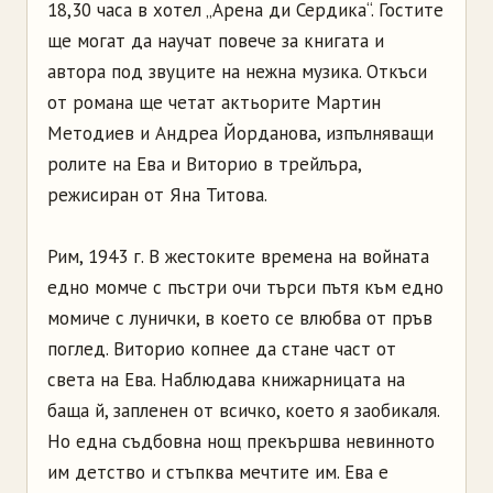
18,30 часа в хотел „Арена ди Сердика“. Гостите
ще могат да научат повече за книгата и
автора под звуците на нежна музика. Откъси
от романа ще четат актьорите Мартин
Методиев и Андреа Йорданова, изпълняващи
ролите на Ева и Виторио в трейлъра,
режисиран от Яна Титова.
Рим, 1943 г. В жестоките времена на войната
едно момче с пъстри очи търси пътя към едно
момиче с лунички, в което се влюбва от пръв
поглед. Виторио копнее да стане част от
света на Ева. Наблюдава книжарницата на
баща й, запленен от всичко, което я заобикаля.
Но една съдбовна нощ прекършва невинното
им детство и стъпква мечтите им. Ева е