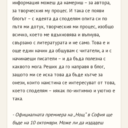
информация можеш да намериш – за автора,
за творческия му процес. И така се появи
блогът – с идеята да споделям опита си по
пътя ми дотук, творческия ми процес, изобщо
всичко, което ме вдъхновява и вълнува,
свързано с литературата и не само. Това е и
още един начин да общувам с читатели, а и с
начинаещи писатели – и да бъда полезна с
каквото мога. Реших да го направя в блог,
защото ми се иска това да бъде кътче за
онези, които наистина се интересуват от това,
което споделям – някак по-интимно и уютно е
така.
- Официалната премиера на „Нощ“ в София ще
бъде на 10 октомври. Може ли да издадеш