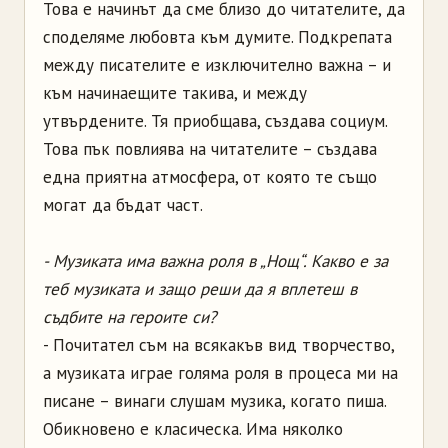
Това е начинът да сме близо до читателите, да
споделяме любовта към думите. Подкрепата
между писателите е изключително важна – и
към начинаещите такива, и между
утвърдените. Тя приобщава, създава социум.
Това пък повлиява на читателите – създава
една приятна атмосфера, от която те също
могат да бъдат част.
- Музиката има важна роля в „Нощ“. Какво е за
теб музиката и защо реши да я вплетеш в
съдбите на героите си?
- Почитател съм на всякакъв вид творчество,
а музиката играе голяма роля в процеса ми на
писане – винаги слушам музика, когато пиша.
Обикновено е класическа. Има няколко