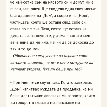
че най-сетне съм на мястото си и домът ми е
пълен, завършен. Ще споделя една своя мисъл:
благодарение на „Дом“, а скоро и на „Нощ“,
частицата, която ще оставя след себе си,
става по-плътна. Тази, която ще оставя на
децата си, на внуците, у дома – когато мен
вече няма да ме има. Начин да се докосна до
тях и те до мен.
- Обикновено след успеха на първата книга
авторите споделят, че им е било по-трудно да
напишат втората. Така ли беше при теб?
- При мен не се случи така. Когато завърших
„Дом“, изпитвах нуждата да продължа, не ми
беше достатъчно: липсваха ми героите, които
да говорят в главата ми, липсваше ми