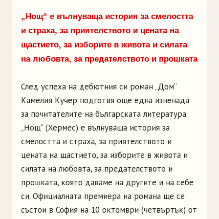
„Нощ“ е вълнуваща история за смелостта
и страха, за приятелството и цената на
щастието, за изборите в живота и силата
на любовта, за предателството и прошката
След успеха на дебютния си роман „Дом“
Камелия Кучер подготвя още една изненада
за почитателите на българската литература.
„Нощ“ (Хермес) е вълнуваща история за
смелостта и страха, за приятелството и
цената на щастието, за изборите в живота и
силата на любовта, за предателството и
прошката, която даваме на другите и на себе
си. Официалната премиера на романа ще се
състои в София на 10 октомври (четвъртък) от