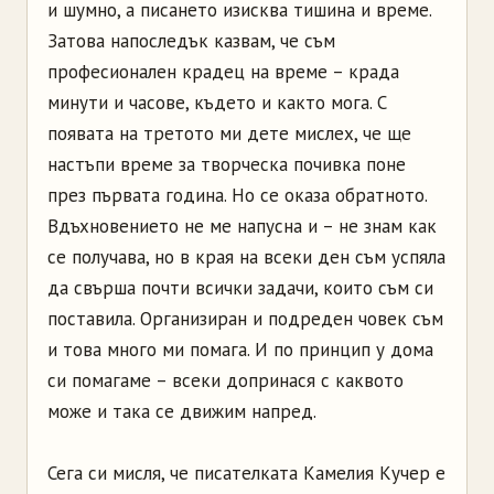
и шумно, а писането изисква тишина и време.
Затова напоследък казвам, че съм
професионален крадец на време – крада
минути и часове, където и както мога. С
появата на третото ми дете мислех, че ще
настъпи време за творческа почивка поне
през първата година. Но се оказа обратното.
Вдъхновението не ме напусна и – не знам как
се получава, но в края на всеки ден съм успяла
да свърша почти всички задачи, които съм си
поставила. Организиран и подреден човек съм
и това много ми помага. И по принцип у дома
си помагаме – всеки допринася с каквото
може и така се движим напред.
Сега си мисля, че писателката Камелия Кучер е