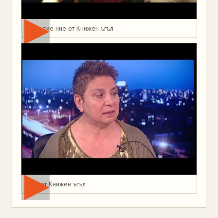
Това сме ние от Книжен ъгъл
Мая от Книжен ъгъл