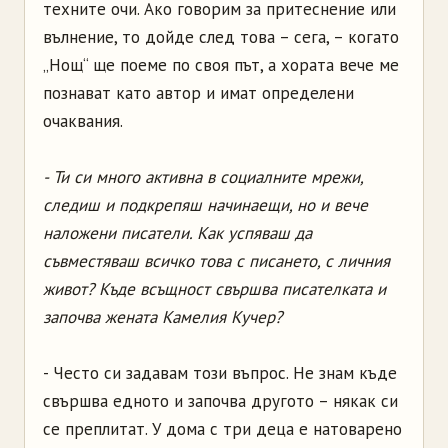
техните очи. Ако говорим за притеснение или
вълнение, то дойде след това – сега, – когато
„Нощ“ ще поеме по своя път, а хората вече ме
познават като автор и имат определени
очаквания.
- Ти си много активна в социалните мрежи,
следиш и подкрепяш начинаещи, но и вече
наложени писатели. Как успяваш да
съвместяваш всичко това с писането, с личния
живот? Къде всъщност свършва писателката и
започва жената Камелия Кучер?
- Често си задавам този въпрос. Не знам къде
свършва едното и започва другото – някак си
се преплитат. У дома с три деца е натоварено