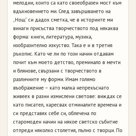
мелодии, които са като своеобразен мост към
вдъхновението ми. След завършването на
„Нощ“ си дадох сметка, че в историите ми
винаги присъства творчеството под някаква
форма: книги, литература, музика,
изобразително изкуство. Така е и в третия
ръкопис. Като че ли по този начин отдавам
почит към моето детство, преминало в мечти
и блянове, свързани с творчеството в
различните му форми. Имам голямо
въображение – като малка непрекъснато
живеех в разни измислени светове: виждах се
като писател, харесвах отминалите времена и
си представях себе си, облечена по
старомоден начин на някое светско събитие
отпреди няколко столетия, пълно с творци. По