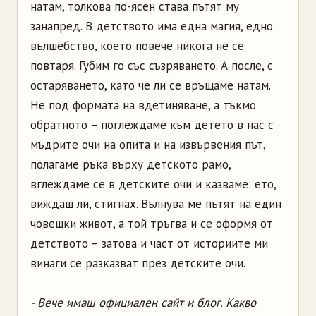
натам, толкова по-ясен става пътят му
занапред. В детството има една магия, едно
вълшебство, което повече никога не се
повтаря. Губим го със съзряването. А после, с
остаряването, като че ли се връщаме натам.
Не под формата на вдетиняване, а тъкмо
обратното – поглеждаме към детето в нас с
мъдрите очи на опита и на извървения път,
полагаме ръка върху детското рамо,
вглеждаме се в детските очи и казваме: ето,
виждаш ли, стигнах. Вълнува ме пътят на един
човешки живот, а той тръгва и се оформя от
детството – затова и част от историите ми
винаги се разказват през детските очи.
- Вече имаш официален сайт и блог. Какво