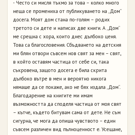
- Често си мисля тъкмо за това – колко много
неща се промениха от публикуването на „Дом“
досега. Моят дом стана по-голям – родих
третото си дете и написах две книги. А „Дом“
ме срещна с хора, които днес дълбоко ценя.
Това са благословения. Сбъдването на детския
ми блян отвори съвсем нов свят за мен – свят,
в който оставям частица от себе си, така
съкровена, защото досега е била скрита
дълбоко вътре в мен и вероятно никога
нямаше да се покаже, ако не бях издала „Дом“.
Благодарение на книгите ми имам
възможността да споделя частица от моя свят
– кътче, където битувам сама от дете. Не съм
сигурна, че мога да опиша чувството – един
съвсем различен вид пълноценност е. Усещане,