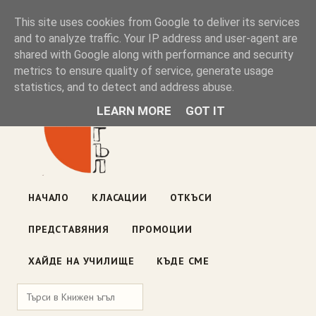
Книжен ъгъл
This site uses cookies from Google to deliver its services
and to analyze traffic. Your IP address and user-agent are
shared with Google along with performance and security
Блог на книжарницата — класации, откъси, нови книги
metrics to ensure quality of service, generate usage
ул. „Оборище" 117, София
· пон–пет 10:00–19:00 ·
statistics, and to detect and address abuse.
събота 10:00–16:00
LEARN MORE
GOT IT
НАЧАЛО
КЛАСАЦИИ
ОТКЪСИ
ПРЕДСТАВЯНИЯ
ПРОМОЦИИ
ХАЙДЕ НА УЧИЛИЩЕ
КЪДЕ СМЕ