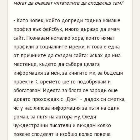
могат да очакват читателите да споделяш там?
- Като човек, който допреди година нямаше
профил във фейсбук, много държах да имам
сайт. Познавам немалко хора, които нямат
профили в социалните мрежи, и това е една
от причините да създам сайта: исках да има
местенце, където да събера цялата
информация за мен, за книгите ми, за бъдещи
проекти. С времето ще го подобрявам и
обогатявам. Идеята за блога се зароди още
докато прохождах с „Дом“ – дадох си сметка,
че у нас липсва информация за пътя на един
роман, за пътя на автора му. Следя
чуждестранни писатели и виждам колко
повече споделят и изобщо колко повече