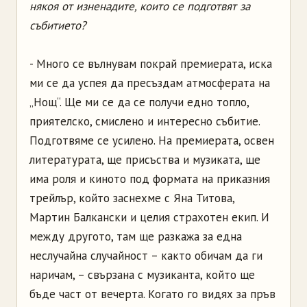
някоя от изненадите, които се подготвят за
събитието?
- Много се вълнувам покрай премиерата, иска
ми се да успея да пресъздам атмосферата на
„Нощ“. Ще ми се да се получи едно топло,
приятелско, смислено и интересно събитие.
Подготвяме се усилено. На премиерата, освен
литературата, ще присъства и музиката, ще
има роля и киното под формата на приказния
трейлър, който заснехме с Яна Титова,
Мартин Балкански и целия страхотен екип. И
между другото, там ще разкажа за една
неслучайна случайност – както обичам да ги
наричам, – свързана с музиканта, който ще
бъде част от вечерта. Когато го видях за пръв