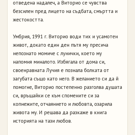
отведена надалеч, а Виторио се чувства
безсилен пред лицето на съдбата, смъртта и
жестокостта.
Умбрия, 1991 г. Виторио води тих и усамотен
живот, докато един ден пътя му пресича
непознато момиче с лунички, което му
напомня миналото. Избягала от дома си,
своенравната Лучия е познала болката от
загубата също като него. В желанието си да й
помогне, Виторио постепенно разголва душата
си, връщайки се към спомените си за
копнежите, отчаянието и любовта, озарила
живота му. И решава да разкаже в книга
историята на тази любов.