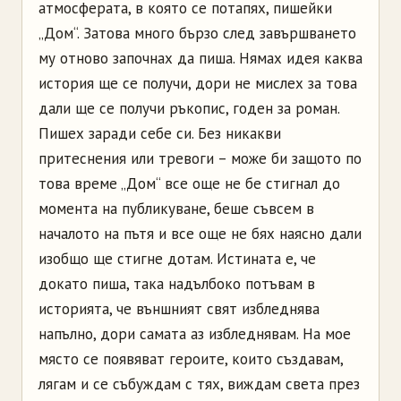
атмосферата, в която се потапях, пишейки
„Дом“. Затова много бързо след завършването
му отново започнах да пиша. Нямах идея каква
история ще се получи, дори не мислех за това
дали ще се получи ръкопис, годен за роман.
Пишех заради себе си. Без никакви
притеснения или тревоги – може би защото по
това време „Дом“ все още не бе стигнал до
момента на публикуване, беше съвсем в
началото на пътя и все още не бях наясно дали
изобщо ще стигне дотам. Истината е, че
докато пиша, така надълбоко потъвам в
историята, че външният свят избледнява
напълно, дори самата аз избледнявам. На мое
място се появяват героите, които създавам,
лягам и се събуждам с тях, виждам света през