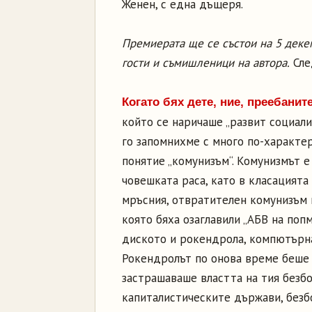
Женен, с една дъщеря.
Премиерата ще се състои на 5 декем
гости и съмишленици на автора.
Сле
Когато бях дете, ние, преебанит
който се наричаше „развит социали
го запомнихме с много по-характе
понятие „комунизъм“. Комунизмът е
човешката раса, като в класацията
мръсния, отвратителен комунизъм 
която бяха озаглавили „АБВ на поп
диското и рокендрола, компютърна
Рокендролът по онова време беше 
застрашаваше властта на тия безбо
капиталистическите държави, безб