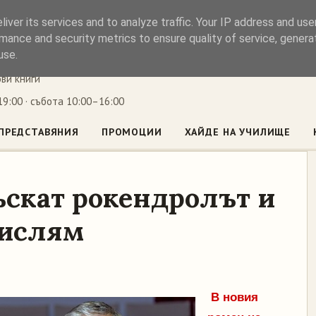
iver its services and to analyze traffic. Your IP address and us
ъл
mance and security metrics to ensure quality of service, gener
use.
ови книги
9:00 · събота 10:00–16:00
ПРЕДСТАВЯНИЯ
ПРОМОЦИИ
ХАЙДЕ НА УЧИЛИЩЕ
ъскат рокендролът и
 ислям
В новия