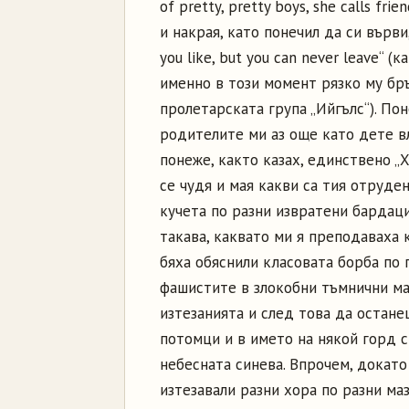
of pretty, pretty boys, she calls fr
и накрая, като понечил да си върви, 
you like, but you can never leave“ (
именно в този момент рязко му бръ
пролетарската група „Ийгълс“). П
родителите ми аз още като дете в
понеже, както казах, единствено „Х
се чудя и мая какви са тия отруде
кучета по разни извратени бардаци
такава, каквато ми я преподаваха
бяха обяснили класовата борба по 
фашистите в злокобни тъмнични ма
изтезанията и след това да остан
потомци и в името на някой горд 
небесната синева. Впрочем, докато
изтезавали разни хора по разни маз