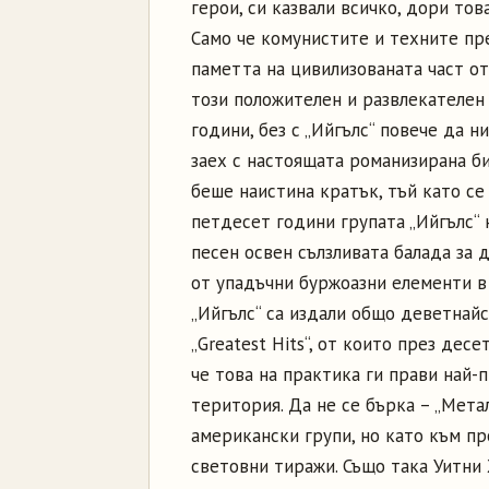
герои, си казвали всичко, дори това
Само че комунистите и техните пре
паметта на цивилизованата част от
този положителен и развлекателен т
години, без с „Ийгълс“ повече да н
заех с настоящата романизирана би
беше наистина кратък, тъй като се
петдесет години групата „Ийгълс“ 
песен освен сълзливата балада за 
от упадъчни буржоазни елементи в 
„Ийгълс“ са издали общо деветнайс
„Greatest Hits“, от които през дес
че това на практика ги прави най-
територия. Да не се бърка – „Мета
американски групи, но като към п
световни тиражи. Също така Уитни