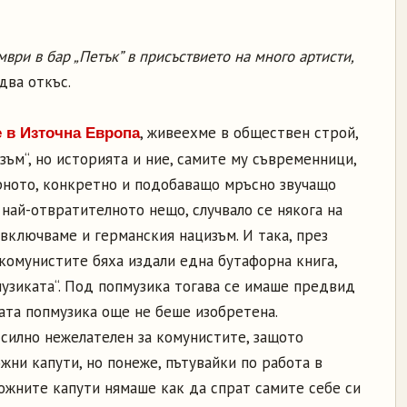
ври в бар „Петък” в присъствието на много артисти,
два откъс.
, живеехме в обществен строй,
е в Източна Европа
зъм“, но историята и ние, самите му съвременници,
рното, конкретно и подобаващо мръсно звучащо
 най-отвратителното нещо, случвало се някога на
 включваме и германския нацизъм. И така, през
комунистите бяха издали една бутафорна книга,
музиката“. Под попмузика тогава се имаше предвид
та попмузика още не беше изобретена.
силно нежелателен за комунистите, защото
жни капути, но понеже, пътувайки по работа в
ожните капути нямаше как да спрат самите себе си