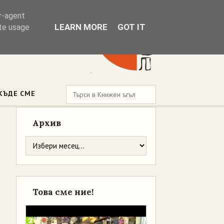
er-agent
LEARN MORE
GOT IT
ate usage
КЪДЕ СМЕ
Архив
Това сме ние!