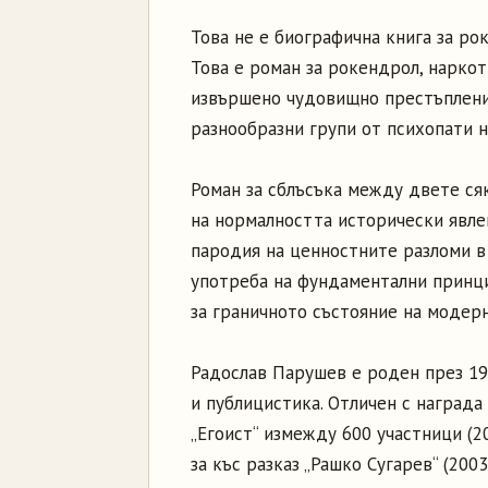
Това не е биографична книга за рок
Това е роман за рокендрол, наркот
извършено чудовищно престъплени
разнообразни групи от психопати н
Роман за сблъсъка между двете ся
на нормалността исторически явле
пародия на ценностните разломи в
употреба на фундаментални принци
за граничното състояние на модерн
Радослав Парушев е роден през 197
и публицистика. Отличен с награда 
„Егоист“ измежду 600 участници (20
за къс разказ „Рашко Сугарев“ (2003