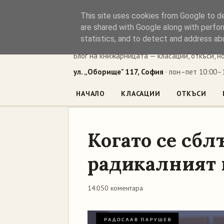
This site uses cookies from Google to del
Книжен ъг
are shared with Google along with perfor
statistics, and to detect and address ab
Блог на книжарницата — класации, откъси, н
ул. „Оборище" 117, София
· пон–пет 10:00–1
НАЧАЛО
КЛАСАЦИИ
ОТКЪСИ
Когато се сбл
радикалният
14:05
0 коментара