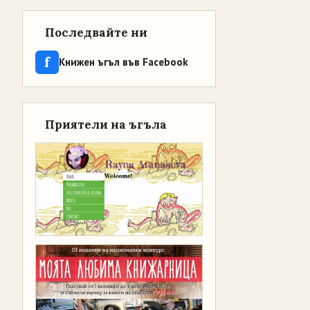
Последвайте ни
f
Книжен ъгъл във Facebook
Приятели на ъгъла