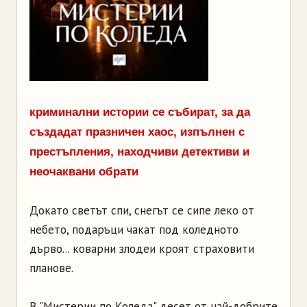
криминални истории се събират, за да
създадат празничен хаос, изпълнен с
престъпления, находчиви детективи и
неочаквани обрати
Докато светът спи, снегът се сипе леко от
небето, подаръци чакат под коледното
дърво... коварни злодеи кроят страховити
планове.
В "Мистерии по Коледа" десет от най-добрите