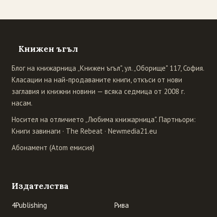
Книжен ъгъл
Блог на книжарница „Книжен ъгъл", ул. „Оборище" 117, София.
Класации на най-продаваните книги, откъси от нови
заглавия и книжни новини — всяка седмица от 2008 г.
насам.
Носител на отличието „Любима книжарница". Партньори:
Книги завинаги
·
The Rebeat
·
Newmedia21.eu
Абонамент (Atom емисия)
Издателства
4Publishing
Рива