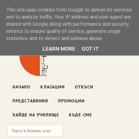
Книжен ъгъл
This site uses cookies from Google to deliver its services
and to analyze traffic. Your IP address and user-agent are
shared with Google along with performance and security
Блог на книжарницата — класации, откъси, нови книги
metrics to ensure quality of service, generate usage
ул. „Оборище" 117, София
· пон–пет 10:00–19:00 ·
statistics, and to detect and address abuse.
събота 10:00–16:00
LEARN MORE
GOT IT
НАЧАЛО
КЛАСАЦИИ
ОТКЪСИ
ПРЕДСТАВЯНИЯ
ПРОМОЦИИ
ХАЙДЕ НА УЧИЛИЩЕ
КЪДЕ СМЕ