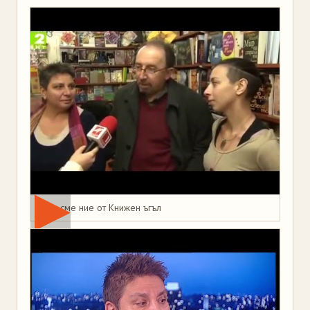
Това сме ние от Книжен ъгъл