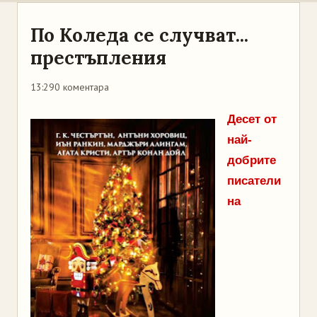
По Коледа се случват...
престъпления
13:29
0 коментара
Десет от
най-
добрите
писатели
на