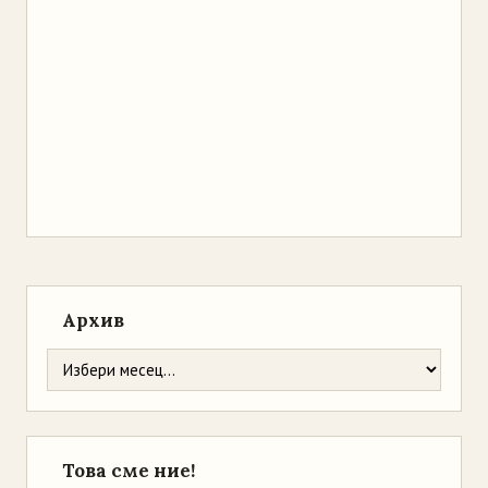
Архив
Това сме ние!