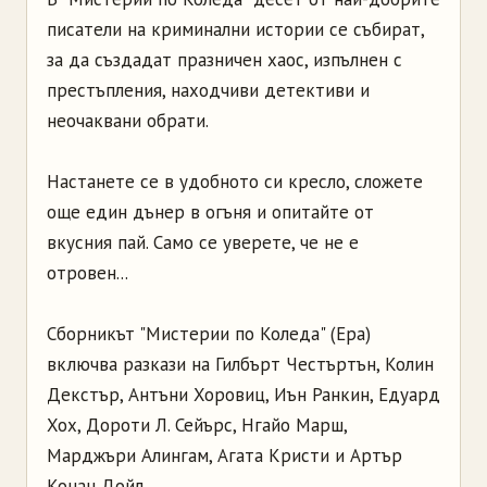
писатели на криминални истории се събират,
за да създадат празничен хаос, изпълнен с
престъпления, находчиви детективи и
неочаквани обрати.
Настанете се в удобното си кресло, сложете
още един дънер в огъня и опитайте от
вкусния пай. Само се уверете, че не е
отровен...
Сборникът "Мистерии по Коледа" (Ера)
включва разкази на Гилбърт Честъртън, Колин
Декстър, Антъни Хоровиц, Иън Ранкин, Едуард
Хох, Дороти Л. Сейърс, Нгайо Марш,
Марджъри Алингам, Агата Кристи и Артър
Конан Дойл.