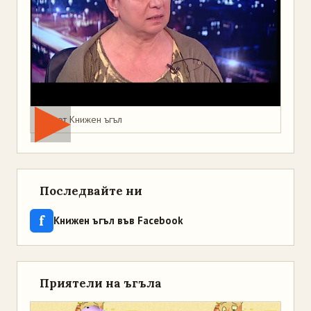
Мая от Книжен ъгъл
Последвайте ни
f
Книжен ъгъл във Facebook
Приятели на ъгъла