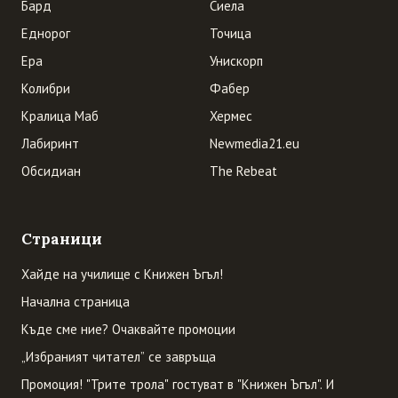
Бард
Сиела
Еднорог
Точица
Ера
Унискорп
Колибри
Фабер
Кралица Маб
Хермес
Лабиринт
Newmedia21.eu
Обсидиан
The Rebeat
Страници
Хайде на училище с Книжен Ъгъл!
Начална страница
Къде сме ние? Очаквайте промоции
„Избраният читател” се завръща
Промоция! "Трите трола" гостуват в "Книжен Ъгъл". И