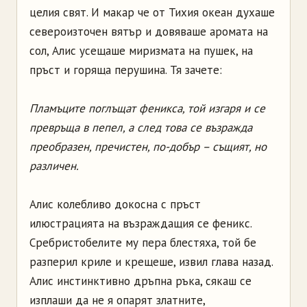
целия свят. И макар че от Тихия океан духаше
североизточен вятър и довяваше аромата на
сол, Алис усещаше миризмата на пушек, на
пръст и горяща перушина. Тя зачете:
Пламъците поглъщат феникса, той изгаря и се
превръща в пепел, а след това се възражда
преобразен, пречистен, по-добър – същият, но
различен.
Алис колебливо докосна с пръст
илюстрацията на възраждащия се феникс.
Сребристобелите му пера блестяха, той бе
разперил криле и крещеше, извил глава назад.
Алис инстинктивно дръпна ръка, сякаш се
изплаши да не я опарят златните,