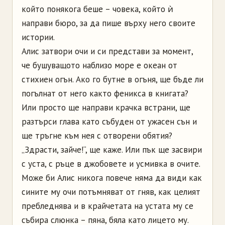
който понякога беше – човека, който ѝ
направи бюро, за да пише върху него своите
истории.
Алис затвори очи и си представи за момент,
че бушуващото наблизо море е океан от
стихиен огън. Ако го бутне в огъня, ще бъде ли
погълнат от него както феникса в книгата?
Или просто ще направи крачка встрани, ще
разтърси глава като събуден от ужасен сън и
ще тръгне към нея с отворени обятия?
„Здрасти, зайче!“, ще каже. Или пък ще засвири
с уста, с ръце в джобовете и усмивка в очите.
Може би Алис никога повече няма да види как
сините му очи потъмняват от гняв, как целият
пребледнява и в крайчетата на устата му се
събира слюнка – пяна, бяла като лицето му.