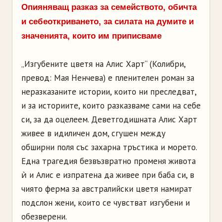
Опияняващ разказ за семейството, обичта
и себеоткриването, за силата на думите и
значенията, които им приписваме
„Изгубените цветя на Алис Харт“ (Колибри,
превод: Мая Ненчева) е пленителен роман за
неразказаните истории, които ни преследват,
и за историите, които разказваме сами на себе
си, за да оцелеем. Деветгодишната Алис Харт
живее в идиличен дом, сгушен между
обширни поля със захарна тръстика и морето.
Една трагедия безвъзвратно променя живота
ѝ и Алис е изпратена да живее при баба си, в
чиято ферма за австралийски цветя намират
подслон жени, които се чувстват изгубени и
обезверени.