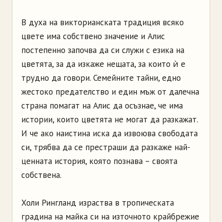
В духа на викторианската традиция всяко
цвете има собствено значение и Алис
постепенно започва да си служи с езика на
цветята, за да изкаже нещата, за които ѝ е
трудно да говори. Семейните тайни, едно
жестоко предателство и един мъж от далечна
страна помагат на Алис да осъзнае, че има
истории, които цветята не могат да разкажат.
И че ако наистина иска да извоюва свободата
си, трябва да се престраши да разкаже най-
ценната история, която познава – своята
собствена.
Холи Рингланд израства в тропическата
градина на майка си на източното крайбрежие