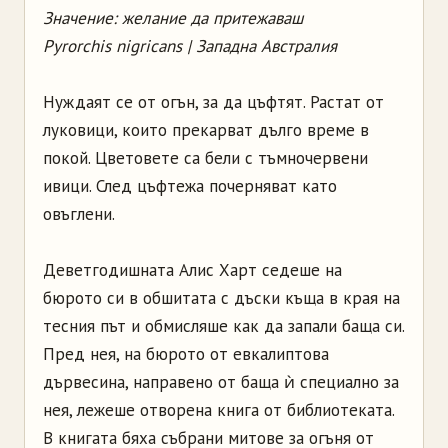
Значение: желание да притежаваш
Pyrorchis nigricans | Западна Австралия
Нуждаят се от огън, за да цъфтят. Растат от
луковици, които прекарват дълго време в
покой. Цветовете са бели с тъмночервени
ивици. След цъфтежа почерняват като
овъглени.
Деветгодишната Алис Харт седеше на
бюрото си в обшитата с дъски къща в края на
тесния път и обмисляше как да запали баща си.
Пред нея, на бюрото от евкалиптова
дървесина, направено от баща ѝ специално за
нея, лежеше отворена книга от библиотеката.
В книгата бяха събрани митове за огъня от