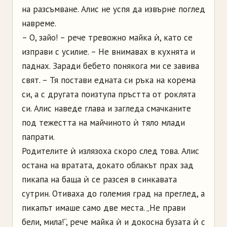
на разсъмване. Алис не успя да извърне поглед
навреме.
– О, зайо! – рече тревожно майка ѝ, като се
изправи с усилие. – Не внимавах в кухнята и
паднах. Заради бебето понякога ми се завива
свят. – Тя постави едната си ръка на корема
си, а с другата поизтупа пръстта от роклята
си. Алис наведе глава и загледа смачканите
под тежестта на майчиното ѝ тяло млади
папрати.
Родителите ѝ излязоха скоро след това. Алис
остана на вратата, докато облакът прах зад
пикапа на баща ѝ се разсея в синкавата
сутрин. Отиваха до големия град на преглед, а
пикапът имаше само две места. „Не прави
бели, мила!“, рече майка ѝ и докосна бузата ѝ с