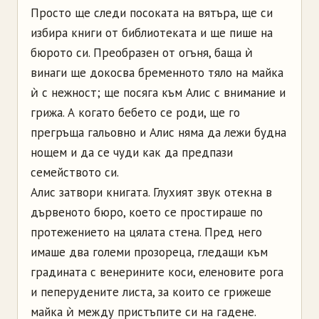
Просто ще следи посоката на вятъра, ще си
избира книги от библиотеката и ще пише на
бюрото си. Преобразен от огъня, баща ѝ
винаги ще докосва бременното тяло на майка
ѝ с нежност; ще посяга към Алис с внимание и
грижа. А когато бебето се роди, ще го
прегръща гальовно и Алис няма да лежи будна
нощем и да се чуди как да предпази
семейството си.
Алис затвори книгата. Глухият звук отекна в
дървеното бюро, което се простираше по
протежението на цялата стена. Пред него
имаше два големи прозореца, гледащи към
градината с венерините коси, еленовите рога
и пеперудените листа, за които се грижеше
майка ѝ между пристъпите си на гадене.