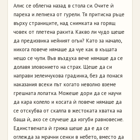
Алис се облегна назад в стола си. Очите ѝ
пареха и лепнеха от гурели. Тя притисна ръце
върху страниците, над снимката на горящ
човек от плетена ракита. Какво ли чудо щеше
да предизвика нейният огън? Като за начало,
никога повече нямаше да чуе как в къщата
нещо се чупи. Във въздуха вече нямаше да се
долавя зловонието на страх. Щеше да си
направи зеленчукова градинка, без да понася
наказания всеки път когато неволно вземе
грешната лопатка. Можеше дори да се научи
да кара колело и косата ѝ повече нямаше да
се отскубва от скалпа в жестоката хватка на
баща ѝ, ако се случеше да изгуби равновесие.
Единствената ѝ грижа щеше да е да се
оглежда за мрачни сенки в небето, вместо да