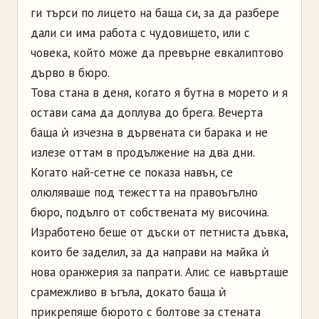
ги търси по лицето на баща си, за да разбере
дали си има работа с чудовището, или с
човека, който може да превърне евкалиптово
дърво в бюро.
Това стана в деня, когато я бутна в морето и я
остави сама да доплува до брега. Вечерта
баща ѝ изчезна в дървената си барака и не
излезе оттам в продължение на два дни.
Когато най-сетне се показа навън, се
олюляваше под тежестта на правоъгълно
бюро, подълго от собствената му височина.
Изработено беше от дъски от петниста дъвка,
които бе заделил, за да направи на майка ѝ
нова оранжерия за папрати. Алис се навърташе
срамежливо в ъгъла, докато баща ѝ
прикрепяше бюрото с болтове за стената