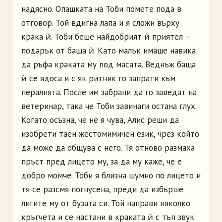
надясно. Опашката на Тоби помете пода в
отговор. Той вдигна лапа и я сложи върху
крака ѝ. Тоби беше найдобрият ѝ приятел –
подарък от баща ѝ. Като малък имаше навика
да ръфа краката му под масата. Веднъж баща
ѝ се ядоса и с як ритник го запрати към
пералнята. После им забрани да го заведат на
ветеринар, така че Тоби завинаги остана глух.
Когато осъзна, че не я чува, Алис реши да
изобрети таен жестомимичен език, чрез който
да може да общува с него. Тя отново размаха
пръст пред лицето му, за да му каже, че е
добро момче. Тоби я близна шумно по лицето и
тя се разсмя погнусена, преди да избърше
лигите му от бузата си. Той направи няколко
кръгчета и се настани в краката ѝ с тъп звук.