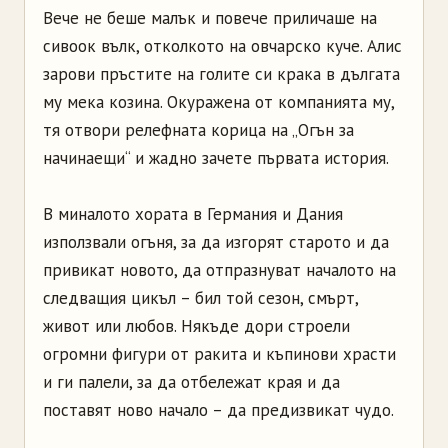
Вече не беше малък и повече приличаше на
сивоок вълк, отколкото на овчарско куче. Алис
зарови пръстите на голите си крака в дългата
му мека козина. Окуражена от компанията му,
тя отвори релефната корица на „Огън за
начинаещи“ и жадно зачете първата история.
В миналото хората в Германия и Дания
използвали огъня, за да изгорят старото и да
привикат новото, да отпразнуват началото на
следващия цикъл – бил той сезон, смърт,
живот или любов. Някъде дори строели
огромни фигури от ракита и къпинови храсти
и ги палели, за да отбележат края и да
поставят ново начало – да предизвикат чудо.