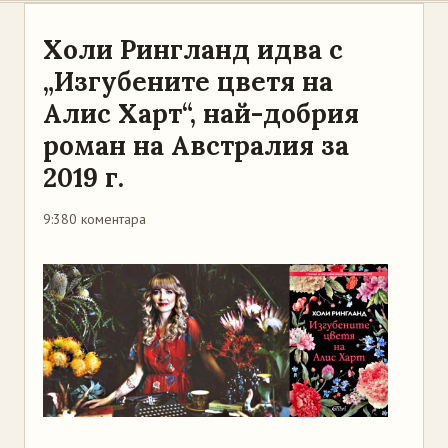
Холи Рингланд идва с
„Изгубените цветя на
Алис Харт“, най-добрия
роман на Австралия за
2019 г.
9:38
0 коментара