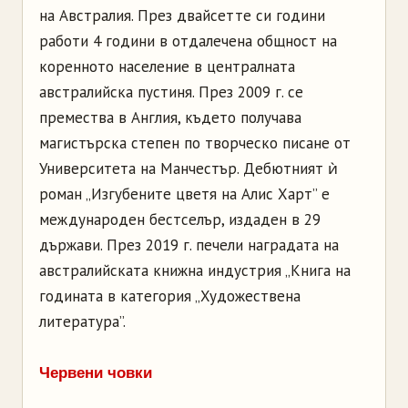
на Австралия. През двайсетте си години
работи 4 години в отдалечена общност на
коренното население в централната
австралийска пустиня. През 2009 г. се
премества в Англия, където получава
магистърска степен по творческо писане от
Университета на Манчестър. Дебютният ѝ
роман „Изгубените цветя на Алис Харт” е
международен бестселър, издаден в 29
държави. През 2019 г. печели наградата на
австралийската книжна индустрия „Книга на
годината в категория „Художествена
литература”.
Червени човки