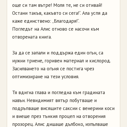
още си там вътре! Моля те, не си отивай!
Остани такъв, какъвто си сега!“. Ала успя да
каже единствено: „Благодаря!“.
Погледът на Алис отново се насочи към
отворената книга.
За да се запали и поддържа един огън, са
нужни триене, горивен материал и кислород.
Засилването на огъня се постига чрез
оптимизиране на тези условия.
Тя вдигна глава и погледна към градината
навън. Невидимият вятър побутваше и
подръпваше висящите саксии с венерини коси
и виеше през тънкия процеп на отворения
прозорец. Алис дишаше дълбоко, изпълваше