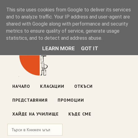
Книжен ъгъл
This site uses cookies from Google to deliver its services
and to analyze traffic. Your IP address and user-agent are
shared with Google along with performance and security
Блог на книжарницата — класации, откъси, нови книги
metrics to ensure quality of service, generate usage
ул. „Оборище" 117, София
· пон–пет 10:00–19:00 ·
statistics, and to detect and address abuse.
събота 10:00–16:00
LEARN MORE
GOT IT
НАЧАЛО
КЛАСАЦИИ
ОТКЪСИ
ПРЕДСТАВЯНИЯ
ПРОМОЦИИ
ХАЙДЕ НА УЧИЛИЩЕ
КЪДЕ СМЕ