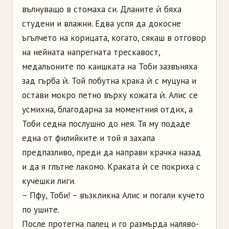
вълнуващо в стомаха си. Дланите ѝ бяха
студени и влажни. Едва успя да докосне
ъгълчето на корицата, когато, сякаш в отговор
на нейната напрегната трескавост,
медальоните по каишката на Тоби зазвъняха
зад гърба ѝ. Той побутна крака ѝ с муцуна и
остави мокро петно върху кожата ѝ. Алис се
усмихна, благодарна за моментния отдих, а
Тоби седна послушно до нея. Тя му подаде
една от филийките и той я захапа
предпазливо, преди да направи крачка назад
и да я глътне лакомо. Краката ѝ се покриха с
кучешки лиги.
– Пфу, Тоби! – възкликна Алис и погали кучето
по ушите.
После протегна палец и го размърда наляво-