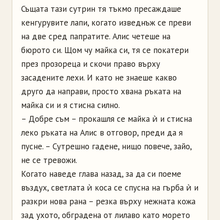
Същата тази сутрин тя тъкмо пресаждаше
кенгурувите лапи, когато изведнъж се преви
на две сред папратите. Алис четеше на
бюрото си. Щом чу майка си, тя се покатери
през прозореца и скочи право върху
засадените лехи. И като не знаеше какво
друго да направи, просто хвана ръката на
майка си и я стисна силно.
– Добре съм – прокашля се майка ѝ и стисна
леко ръката на Алис в отговор, преди да я
пусне. – Сутрешно гадене, нищо повече, зайо,
не се тревожи.
Когато наведе глава назад, за да си поеме
въздух, светлата ѝ коса се спусна на гърба ѝ и
разкри нова рана – резка върху нежната кожа
зад ухото, обградена от лилаво като морето