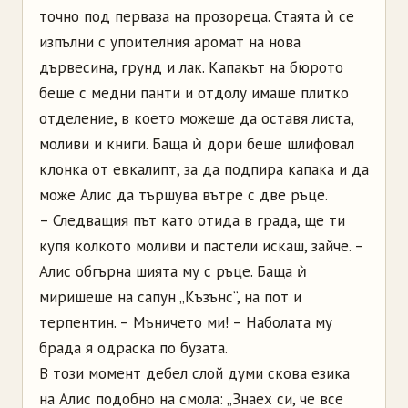
точно под перваза на прозореца. Стаята ѝ се
изпълни с упоителния аромат на нова
дървесина, грунд и лак. Капакът на бюрото
беше с медни панти и отдолу имаше плитко
отделение, в което можеше да оставя листа,
моливи и книги. Баща ѝ дори беше шлифовал
клонка от евкалипт, за да подпира капака и да
може Алис да тършува вътре с две ръце.
– Следващия път като отида в града, ще ти
купя колкото моливи и пастели искаш, зайче. –
Алис обгърна шията му с ръце. Баща ѝ
миришеше на сапун „Къзънс“, на пот и
терпентин. – Мъничето ми! – Наболата му
брада я одраска по бузата.
В този момент дебел слой думи скова езика
на Алис подобно на смола: „Знаех си, че все