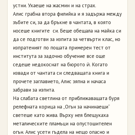
устни. Ухаеше на жасмин и на страх.
Алис грабна втора филийка и я задържа между
зъбите си, за да бръкне в чантата, в която
носеше книгите си. Беше обещала на майка си
да се подготви за изпита за четвърти клас, но
изпратеният по пощата примерен тест от
института за задочно обучение все още
седеше недокоснат на бюрото ѝ. Когато
извади от чантата си следващата книга и
прочете заглавието, Алис зяпна и начаса
забрави за изпита.
На слабата светлина от приближаващата буря
релефната корица на „Огън за начинаещи“
светеше като жива. Върху нея блещукаха
металическите пламъци на опустошителен
огън. Алис усети гъдела на нещо опасно и