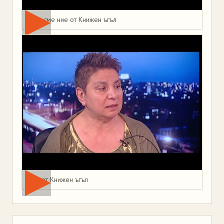
Това сме ние от Книжен ъгъл
Мая от Книжен ъгъл