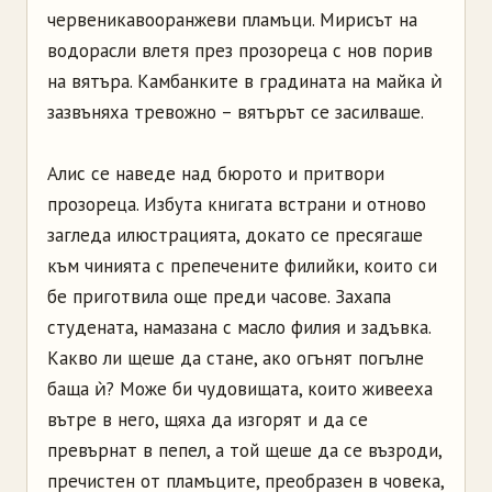
червеникавооранжеви пламъци. Мирисът на
водорасли влетя през прозореца с нов порив
на вятъра. Камбанките в градината на майка ѝ
зазвъняха тревожно – вятърът се засилваше.
Алис се наведе над бюрото и притвори
прозореца. Избута книгата встрани и отново
загледа илюстрацията, докато се пресягаше
към чинията с препечените филийки, които си
бе приготвила още преди часове. Захапа
студената, намазана с масло филия и задъвка.
Какво ли щеше да стане, ако огънят погълне
баща ѝ? Може би чудовищата, които живееха
вътре в него, щяха да изгорят и да се
превърнат в пепел, а той щеше да се възроди,
пречистен от пламъците, преобразен в човека,