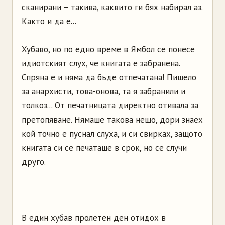
сканирани – такива, каквито ги бях набирал аз.
Както и да е...
Хубаво, но по едно време в Ямбол се понесе
идиотският слух, че книгата е забранена.
Спряна е и няма да бъде отпечатана! Пишело
за анархисти, това-онова, та я забранили и
толкоз... От печатницата директно отивала за
претопяване. Нямаше такова нещо, дори знаех
кой точно е пуснал слуха, и си свирках, защото
книгата си се печаташе в срок, но се случи
друго.
В един хубав пролетен ден отидох в