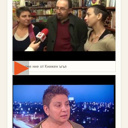
Това сме ние от Книжен ъгъл