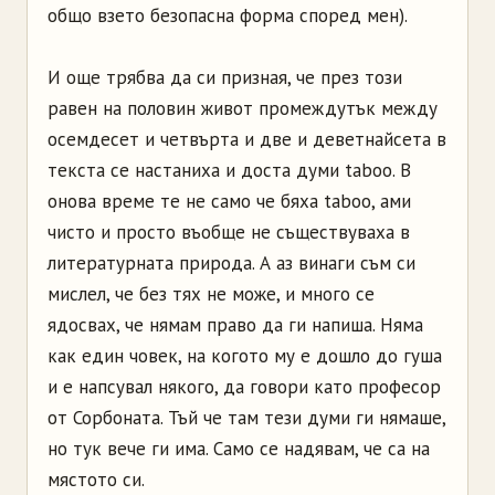
общо взето безопасна форма според мен).
И още трябва да си призная, че през този
равен на половин живот промеждутък между
осемдесет и четвърта и две и деветнайсета в
текста се настаниха и доста думи taboo. В
онова време те не само че бяха taboo, ами
чисто и просто въобще не съществуваха в
литературната природа. А аз винаги съм си
мислел, че без тях не може, и много се
ядосвах, че нямам право да ги напиша. Няма
как един човек, на когото му е дошло до гуша
и е напсувал някого, да говори като професор
от Сорбоната. Тъй че там тези думи ги нямаше,
но тук вече ги има. Само се надявам, че са на
мястото си.