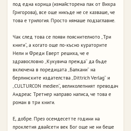
под една корица (измайсторена пак от Вихра
Григорова), все още никъде не се казваше, че
това е трилогия. Просто нямаше подзаглавие.
Чак след това се появи пояснителното „Три
книги“, а когато още по-късно кураторите
Нели и Фреди Еверт решиха, че е
здравословно „Кукувича прежда“ да бъде
включена в поредицата „Балкани“ на
берлинските издателства „Dittrich Verlag“ и
„CULTURCON medien“, великолепният преводач
Андреас Третнер направо написа, че това е
роман в три книги.
Е, добре. През осемдесетте години на
проклетия двайсети век Бог още не ни беше