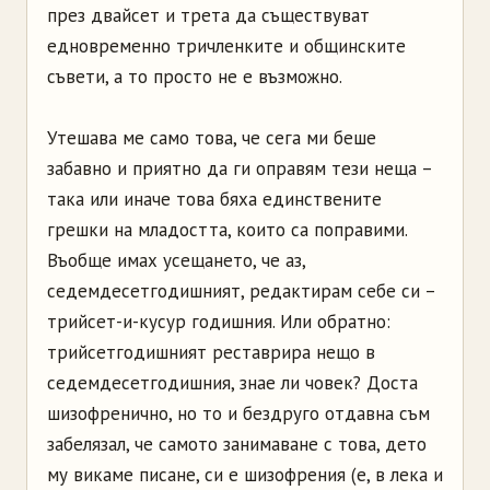
през двайсет и трета да съществуват
едновременно тричленките и общинските
съвети, а то просто не е възможно.
Утешава ме само това, че сега ми беше
забавно и приятно да ги оправям тези неща –
така или иначе това бяха единствените
грешки на младостта, които са поправими.
Въобще имах усещането, че аз,
седемдесетгодишният, редактирам себе си –
трийсет-и-кусур годишния. Или обратно:
трийсетгодишният реставрира нещо в
седемдесетгодишния, знае ли човек? Доста
шизофренично, но то и бездруго отдавна съм
забелязал, че самото занимаване с това, дето
му викаме писане, си е шизофрения (е, в лека и