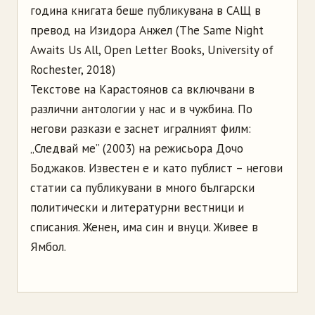
година книгата беше публикувана в САЩ в
превод на Изидора Анжел (The Same Night
Awaits Us All, Open Letter Books, University of
Rochester, 2018)
Текстове на Карастоянов са включвани в
различни антологии у нас и в чужбина. По
негови разкази е заснет игралният филм:
„Следвай ме” (2003) на режисьора Дочо
Боджаков. Известен е и като публист – негови
статии са публикувани в много български
политически и литературни вестници и
списания. Женен, има син и внуци. Живее в
Ямбол.