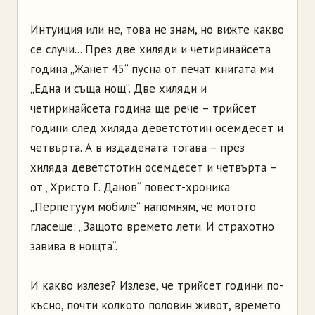
Интуиция или не, това не знам, но вижте какво
се случи... През две хиляди и четиринайсета
година „Жанет 45“ пусна от печат книгата ми
„Една и съща нощ“. Две хиляди и
четиринайсета година ще рече – трийсет
години след хиляда деветстотин осемдесет и
четвърта. А в издадената тогава – през
хиляда деветстотин осемдесет и четвърта –
от „Христо Г. Данов“ повест-хроника
„Перпетуум мобиле“ напомням, че мотото
гласеше: „Защото времето лети. И страхотно
завива в нощта“.
И какво излезе? Излезе, че трийсет години по-
късно, почти колкото половин живот, времето