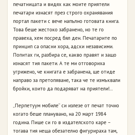
печатницата и видях как моите приятели
печатари изнасят през строго охранявания
портал пакети с вече напълно готовата книга.
Това беше жестоко забранено, но те го
правеха, хем посред бял ден. Печатарите по
принцип са опасни хора, адски независими.
Попитах ги, разбира се, какво правят и защо
изнасят тия пакети. А те ми отговориха
угрижено, че книгата е забранена, ще отиде
направо за претопяване, така че те измъквали
бройки, които да подаряват на приятели!...
„Перпетуум мобиле“ си излезе от печат точно
когато беше планувано, на 20 март 1984
година. Пише си го в издателското каре –
тогава тия неща обезателно фигурираха там,