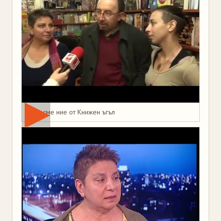
Това сме ние от Книжен ъгъл