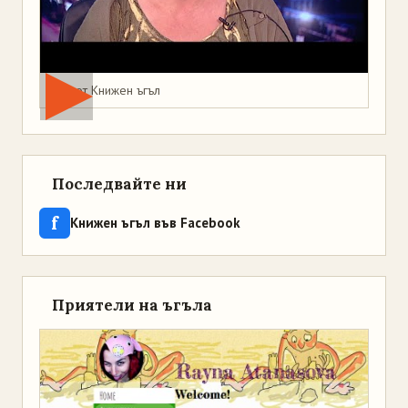
Мая от Книжен ъгъл
Последвайте ни
f
Книжен ъгъл във Facebook
Приятели на ъгъла