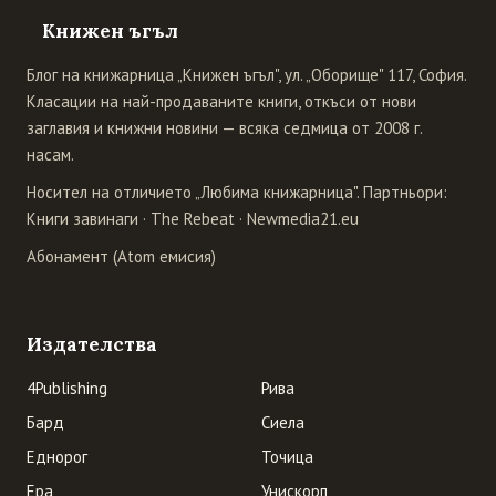
Книжен ъгъл
Блог на книжарница „Книжен ъгъл", ул. „Оборище" 117, София.
Класации на най-продаваните книги, откъси от нови
заглавия и книжни новини — всяка седмица от 2008 г.
насам.
Носител на отличието „Любима книжарница". Партньори:
Книги завинаги
·
The Rebeat
·
Newmedia21.eu
Абонамент (Atom емисия)
Издателства
4Publishing
Рива
Бард
Сиела
Еднорог
Точица
Ера
Унискорп