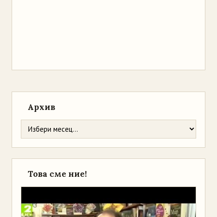
Архив
Това сме ние!