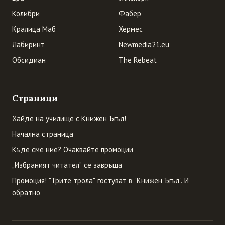
Колибри
Фабер
Кралица Маб
Хермес
Лабиринт
Newmedia21.eu
Обсидиан
The Rebeat
Страници
Хайде на училище с Книжен Ъгъл!
Начална страница
Къде сме ние? Очаквайте промоции
„Избраният читател” се завръща
Промоция! "Трите трола" гостуват в "Книжен Ъгъл". И
обратно