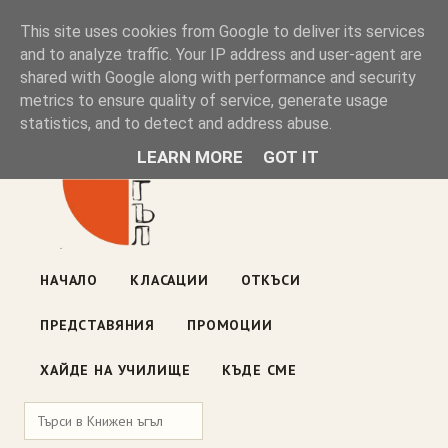
Книжен ъгъл
This site uses cookies from Google to deliver its services
and to analyze traffic. Your IP address and user-agent are
shared with Google along with performance and security
Блог на книжарницата — класации, откъси, нови книги
metrics to ensure quality of service, generate usage
ул. „Оборище" 117, София
· пон–пет 10:00–19:00 ·
statistics, and to detect and address abuse.
събота 10:00–16:00
LEARN MORE
GOT IT
НАЧАЛО
КЛАСАЦИИ
ОТКЪСИ
ПРЕДСТАВЯНИЯ
ПРОМОЦИИ
ХАЙДЕ НА УЧИЛИЩЕ
КЪДЕ СМЕ