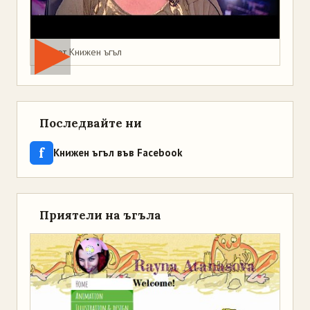
Мая от Книжен ъгъл
Последвайте ни
f
Книжен ъгъл във Facebook
Приятели на ъгъла