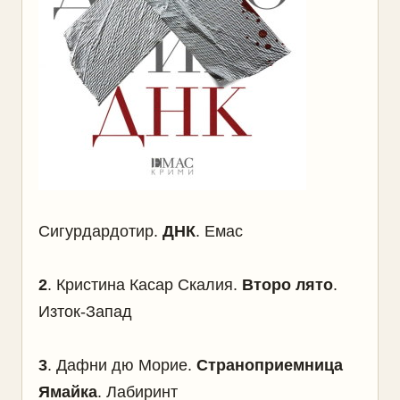
Сигурдардотир.
ДНК
. Емас
2
.
Кристина Касар Скалия.
Второ лято
.
Изток-Запад
3
.
Дафни дю Морие.
Страноприемница
Ямайка
. Лабиринт