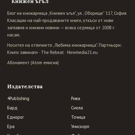
Книжен ъгъл
Блог на книжарница „Книжен ъгъл", ул. „Оборище" 117, София.
Класации на най-продаваните книги, откъси от нови
заглавия и книжни новини — всяка седмица от 2008 г.
насам.
Носител на отличието „Любима книжарница". Партньори:
Книги завинаги
·
The Rebeat
·
Newmedia21.eu
Абонамент (Atom емисия)
Издателства
4Publishing
Рива
Бард
Сиела
Еднорог
Точица
Ера
Унискорп