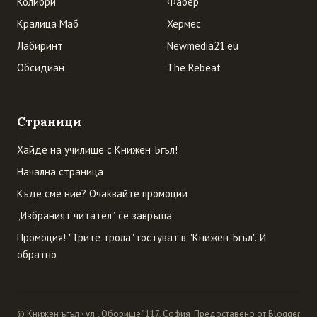
Колибри
Фабер
Кралица Маб
Хермес
Лабиринт
Newmedia21.eu
Обсидиан
The Rebeat
Страници
Хайде на училище с Книжен Ъгъл!
Начална страница
Къде сме ние? Очаквайте промоции
„Избраният читател” се завръща
Промоция! "Трите трола" гостуват в "Книжен Ъгъл". И
обратно
© Книжен ъгъл · ул. „Оборище" 117, София
Предоставено от Blogger