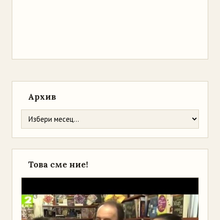
Архив
Това сме ние!