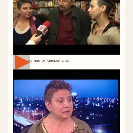
Това сме ние от Книжен ъгъл