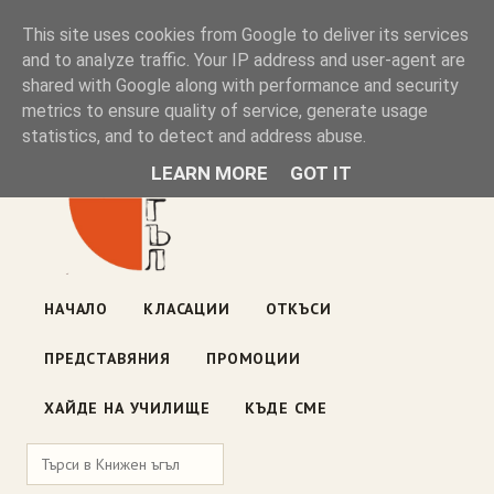
Книжен ъгъл
This site uses cookies from Google to deliver its services
and to analyze traffic. Your IP address and user-agent are
shared with Google along with performance and security
Блог на книжарницата — класации, откъси, нови книги
metrics to ensure quality of service, generate usage
ул. „Оборище" 117, София
· пон–пет 10:00–19:00 ·
statistics, and to detect and address abuse.
събота 10:00–16:00
LEARN MORE
GOT IT
НАЧАЛО
КЛАСАЦИИ
ОТКЪСИ
ПРЕДСТАВЯНИЯ
ПРОМОЦИИ
ХАЙДЕ НА УЧИЛИЩЕ
КЪДЕ СМЕ