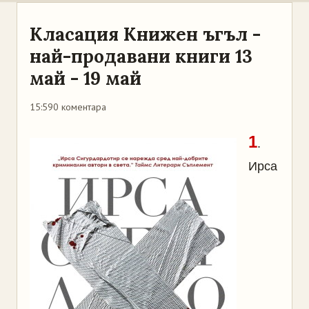
Класация Книжен ъгъл -
най-продавани книги 13
май - 19 май
15:59
0 коментара
1
.
Ирса