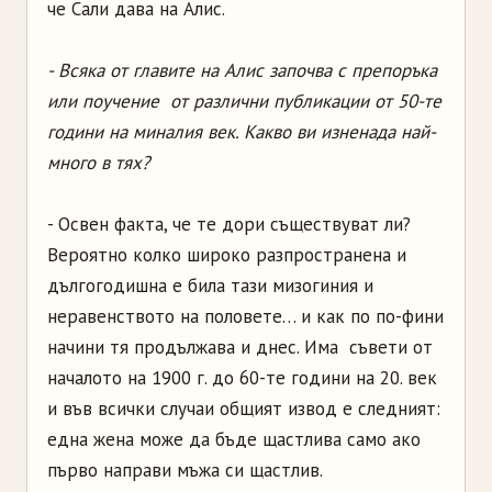
че Сали дава на Алис.
- Всяка от главите на Алис започва с препоръка
или поучение от различни публикации от 50-те
години на миналия век. Какво ви изненада най-
много в тях?
- Освен факта, че те дори съществуват ли?
Вероятно колко широко разпространена и
дългогодишна е била тази мизогиния и
неравенството на половете… и как по по-фини
начини тя продължава и днес. Има съвети от
началото на 1900 г. до 60-те години на 20. век
и във всички случаи общият извод е следният:
една жена може да бъде щастлива само ако
първо направи мъжа си щастлив.