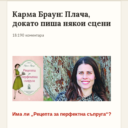
Карма Браун: Плача,
докато пиша някои сцени
18:19
0 коментара
Има ли „Рецепта за перфектна съпруга“?