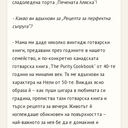
сладоледена торта „Печената Аляска“!
- Какво ви вдъхнови за „Рецепта за перфектна
съпруга“?
- Мама ми даде няколко винтидж готварски
книги, предавани през годините в нашето
семейство, и по-конкретно канадската
готварска книга „The Purity Cookbook“ от 40-те
години на миналия век. Тя ме вдъхнови за
характера на Нели от 50-те. Виждах ясно
образа й – как пуши цигара в любимата си
градина, прелиства тази готварска книга и
търси рецепта за вечеря. Животът й
изглеждаше обикновен на повърхността –
най-важното за нея бе да е домакиня и