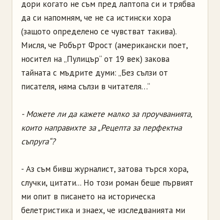
дори когато не съм пред лаптопа си и трябва
да си напомням, че не са истински хора
(защото определено се чувстват такива).
Мисля, че Робърт Фрост (американски поет,
носител на „Пулицър“ от 19 век) закова
тайната с мъдрите думи: „Без сълзи от
писателя, няма сълзи в читателя…“
- Можете ли да кажете малко за проучванията,
които направихте за „Рецепта за перфектна
съпруга“?
- Аз съм бивш журналист, затова търся хора,
случки, цитати... Но този роман беше първият
ми опит в писането на историческа
белетристика и знаех, че изследванията ми