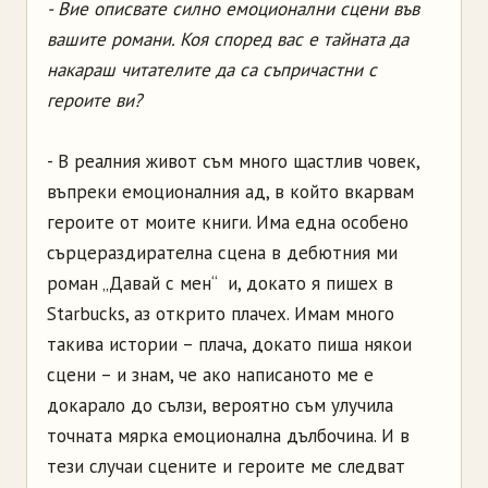
- Вие описвате силно емоционални сцени във
вашите романи. Коя според вас е тайната да
накараш читателите да са съпричастни с
героите ви?
- В реалния живот съм много щастлив човек,
въпреки емоционалния ад, в който вкарвам
героите от моите книги. Има една особено
сърцераздирателна сцена в дебютния ми
роман „Давай с мен“ и, докато я пишех в
Starbucks, аз открито плачех. Имам много
такива истории – плача, докато пиша някои
сцени – и знам, че ако написаното ме е
докарало до сълзи, вероятно съм улучила
точната мярка емоционална дълбочина. И в
тези случаи сцените и героите ме следват