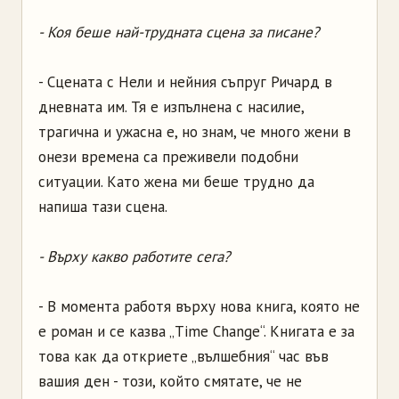
- Коя беше най-трудната сцена за писане?
- Сцената с Нели и нейния съпруг Ричард в
дневната им. Тя е изпълнена с насилие,
трагична и ужасна е, но знам, че много жени в
онези времена са преживели подобни
ситуации. Като жена ми беше трудно да
напиша тази сцена.
- Върху какво работите сега?
- В момента работя върху нова книга, която не
е роман и се казва „Time Change“. Книгата е за
това как да откриете „вълшебния“ час във
вашия ден - този, който смятате, че не