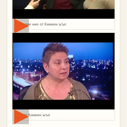
Това сме ние от Книжен ъгъл
Мая от Книжен ъгъл