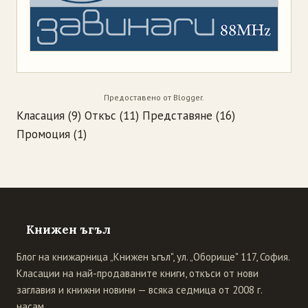
Предоставено от
Blogger
.
Класация
(9)
Откъс
(11)
Представяне
(16)
Промоция
(1)
Книжен ъгъл
Блог на книжарница „Книжен ъгъл", ул. „Оборище" 117, София.
Класации на най-продаваните книги, откъси от нови
заглавия и книжни новини — всяка седмица от 2008 г.
насам.