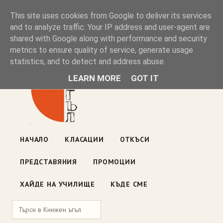
Книжен ъгъл
This site uses cookies from Google to deliver its services
and to analyze traffic. Your IP address and user-agent are
shared with Google along with performance and security
Блог на книжарницата — класации, откъси, нови книги
metrics to ensure quality of service, generate usage
ул. „Оборище" 117, София
· пон–пет 10:00–19:00 ·
statistics, and to detect and address abuse.
събота 10:00–16:00
LEARN MORE
GOT IT
НАЧАЛО
КЛАСАЦИИ
ОТКЪСИ
ПРЕДСТАВЯНИЯ
ПРОМОЦИИ
ХАЙДЕ НА УЧИЛИЩЕ
КЪДЕ СМЕ