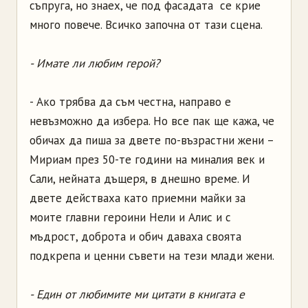
съпруга, но знаех, че под фасадата се крие
много повече. Всичко започна от тази сцена.
- Имате ли любим герой?
- Ако трябва да съм честна, направо е
невъзможно да избера. Но все пак ще кажа, че
обичах да пиша за двете по-възрастни жени –
Мириам през 50-те години на миналия век и
Сали, нейната дъщеря, в днешно време. И
двете действаха като приемни майки за
моите главни героини Нели и Алис и с
мъдрост, доброта и обич даваха своята
подкрепа и ценни съвети на тези млади жени.
- Един от любимите ми цитати в книгата е