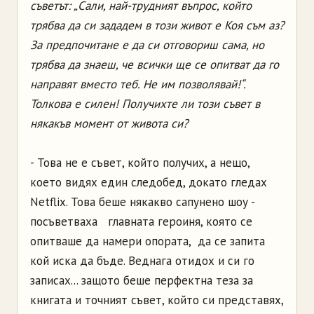
съветът: „Сали, най-трудният въпрос, който
трябва да си зададем в този живот е Коя съм аз?
За предпочитане е да си отговориш сама, но
трябва да знаеш, че всички ще се опитват да го
направят вместо теб. Не им позволявай!“.
Толкова е силен! Получихте ли този съвет в
някакъв момент от живота си?
- Това не е съвет, който получих, а нещо,
което видях един следобед, докато гледах
Netflix. Това беше някакво сапунено шоу -
посъветваха главната героиня, която се
опитваше да намери опората, да се запита
кой иска да бъде. Веднага отидох и си го
записах... защото беше перфектна теза за
книгата и точният съвет, който си представях,