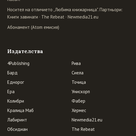
Носител на отличието „Любима книжарница". Партньори:
Книги завинаги
·
The Rebeat
·
Newmedia21.eu
Абонамент (Atom емисия)
Издателства
4Publishing
Рива
Бард
Сиела
Еднорог
Точица
Ера
Унискорп
Колибри
Фабер
Кралица Маб
Хермес
Лабиринт
Newmedia21.eu
Обсидиан
The Rebeat