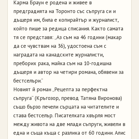
Карма Браун е родена и живее в
предградията на Торонто със съпруга си и
дъщеря им, била е копирайтър и журналист,
който пише за редица списания. Както самата
тя се представя: „Аз съм на 46 години (макар
да се чувствам на 36), удостоена съм с
наградата на канадските журналисти,
преборих рака, майка съм на 10-годишна
дъщеря и автор на четири романа, обявени за
бестселъри.“
Новият й роман „Рецепта за перфектна
съпруга“ (Кръгозор, превод Татяна Виронова)
също бързо печели сърцата на читателите и
става бестселър. Писателката хвърля мост
между живота на две млади съпруги, живели в
една и съща къща с разлика от 60 години. Алис