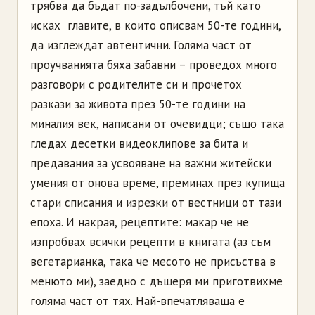
трябва да бъдат по-задълбочени, тъй като
исках главите, в които описвам 50-те години,
да изглеждат автентични. Голяма част от
проучванията бяха забавни – проведох много
разговори с родителите си и прочетох
разкази за живота през 50-те години на
миналия век, написани от очевидци; също така
гледах десетки видеоклипове за бита и
предавания за усвояване на важни житейски
умения от онова време, преминах през купища
стари списания и изрезки от вестници от тази
епоха. И накрая, рецептите: макар че не
изпробвах всички рецепти в книгата (аз съм
вегетарианка, така че месото не присъства в
менюто ми), заедно с дъщеря ми приготвихме
голяма част от тях. Най-впечатляваща е