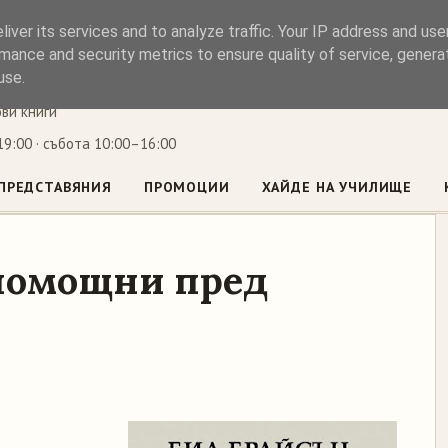
iver its services and to analyze traffic. Your IP address and us
ъл
mance and security metrics to ensure quality of service, gener
use.
ови книги
9:00 · събота 10:00–16:00
ПРЕДСТАВЯНИЯ
ПРОМОЦИИ
ХАЙДЕ НА УЧИЛИЩЕ
помощни пред