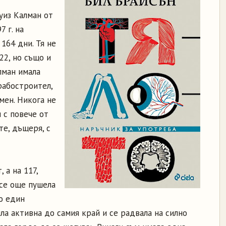
Луиз Калман от
7 г. на
164 дни. Тя не
22, но също и
лман имала
рабостроител,
мен. Никога не
 с повече от
те, дъщеря, с
 а на 117,
все още пушела
о един
ла активна до самия край и се радвала на силно