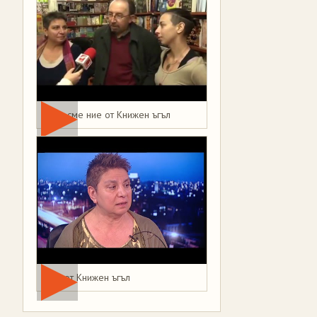
Това сме ние от Книжен ъгъл
Мая от Книжен ъгъл