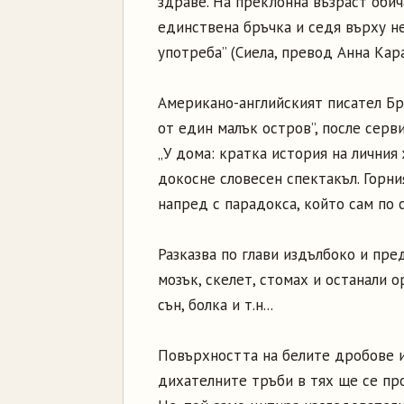
здраве. На преклонна възраст обич
единствена бръчка и седя върху не
употреба” (Сиела, превод Анна Кара
Американо-английският писател Бра
от един малък остров”, после серв
„У дома: кратка история на личния 
докосне словесен спектакъл. Горни
напред с парадокса, който сам по с
Разказва по глави издълбоко и пр
мозък, скелет, стомах и останали о
сън, болка и т.н...
Повърхността на белите дробове и
дихателните тръби в тях ще се про