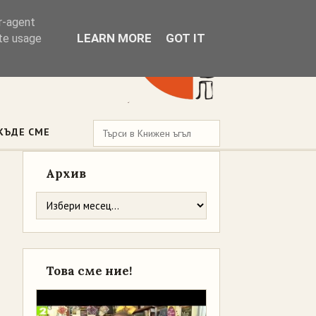
er-agent
LEARN MORE
GOT IT
ate usage
КЪДЕ СМЕ
Архив
Това сме ние!