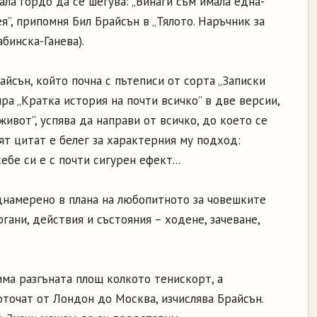
ала гордо да се шегува: „Винаги съм имала една-
я”, припомня Бил Брайсън в „Тялото. Наръчник за
бинска-Ганева).
йсън, който почна с пътеписи от сорта „Записки
ира „Кратка история на почти всичко” в две версии,
живот”, успява да направи от всичко, до което се
ят цитат е белег за характерния му подход:
ебе си е с почти сигурен ефект...
еднамерено в плана на любопитното за човешките
ргани, действия и състояния – ходене, зачеване,
ма разгъната площ колкото тенискорт, а
точат от Лондон до Москва, изчислява Брайсън.