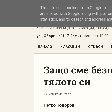
This site uses cookies from Google to del
Книжен ъг
are shared with Google along with perfor
statistics, and to detect and address ab
Блог на книжарницата — класации, откъси, н
ул. „Оборище" 117, София
· пон–пет 10:00–1
НАЧАЛО
КЛАСАЦИИ
ОТКЪСИ
Защо сме без
тялото си
12:32
0 коментара
Петко Тодоров