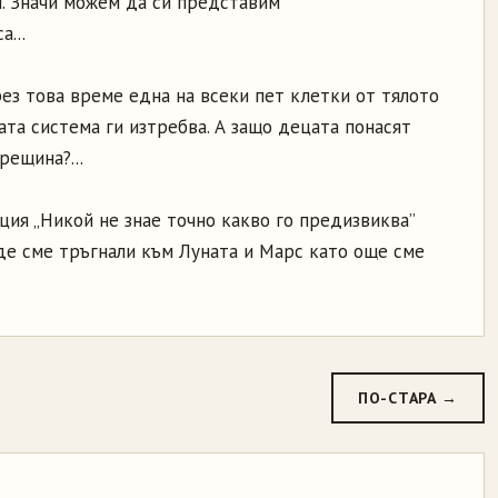
и. Значи можем да си представим
...
ез това време една на всеки пет клетки от тялото
ата система ги изтребва. А защо децата понасят
рещина?...
ция „Никой не знае точно какво го предизвиква”
де сме тръгнали към Луната и Марс като още сме
ПО-СТАРА →