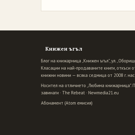
Книжен ъгъл
Блог на книжарница „Книжен ъгъл", ул. „Оборище
Класации на най-продаваните книги, откъси от
книжни новини — всяка седмица от 2008 г. нас
Носител на отличието „Любима книжарница". 
завинаги
·
The Rebeat
·
Newmedia21.eu
Абонамент (Atom емисия)