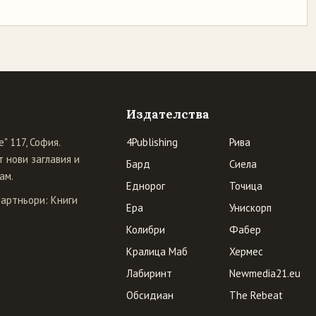
Издателства
" 117, София.
4Publishing
Рива
 нови заглавия и
Бард
Сиела
ам.
Еднорог
Точица
Партньори:
Книги
Ера
Унискорп
Колибри
Фабер
Кралица Маб
Хермес
Лабиринт
Newmedia21.eu
Обсидиан
The Rebeat