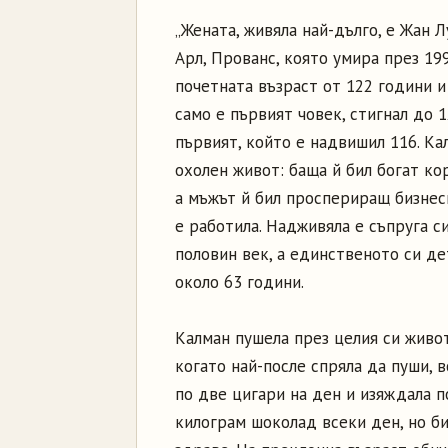
„Жената, живяла най-дълго, е Жан 
Арл, Прованс, която умира през 199
почетната възраст от 122 години и 
само е първият човек, стигнал до 1
първият, който е надвишил 116. Ка
охолен живот: баща й бил богат ко
а мъжът й бил проспериращ бизнес
е работила. Надживяла е съпруга си
половин век, а единственото си де
около 63 години.
Калман пушела през целия си живот,
когато най-после спряла да пуши, 
по две цигари на ден и изяждала п
килограм шоколад всеки ден, но би