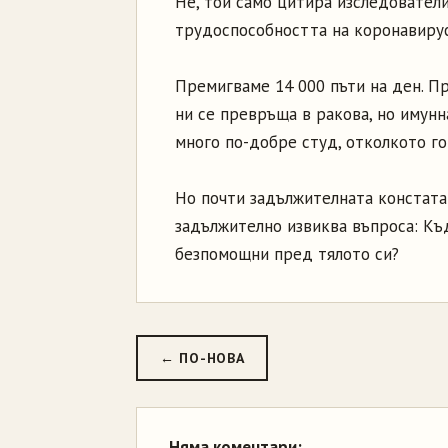
Не, той само цитира изследовател
трудоспособността на коронавируса
Премигваме 14 000 пъти на ден. Пр
ни се превръща в ракова, но имунн
много по-добре студ, отколкото го
Но почти задължителната констата
задължително извиква въпроса: Къ
безпомощни пред тялото си?
← ПО-НОВА
Няма коментари: