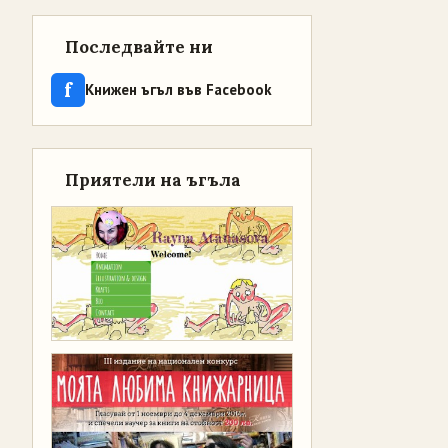
Последвайте ни
f
Книжен ъгъл във Facebook
Приятели на ъгъла