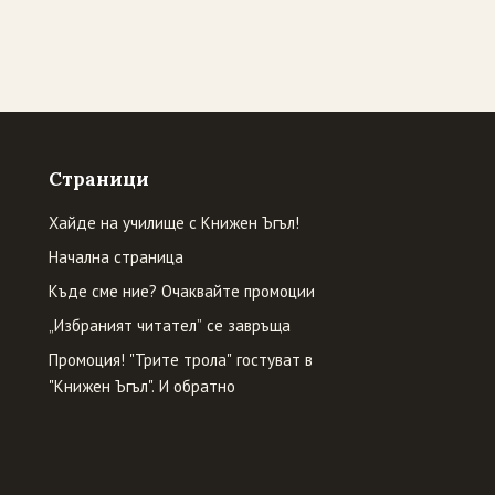
Страници
Хайде на училище с Книжен Ъгъл!
Начална страница
Къде сме ние? Очаквайте промоции
„Избраният читател” се завръща
Промоция! "Трите трола" гостуват в
"Книжен Ъгъл". И обратно