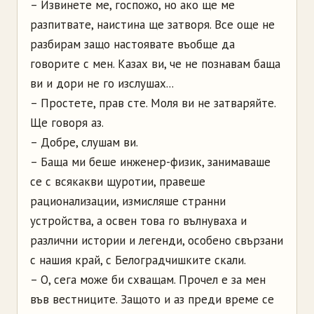
– Извинете ме, госпожо, но ако ще ме
разпитвате, наистина ще затворя. Все още не
разбирам защо настоявате въобще да
говорите с мен. Казах ви, че не познавам баща
ви и дори не го изслушах...
– Простете, прав сте. Моля ви не затваряйте.
Ще говоря аз.
– Добре, слушам ви.
– Баща ми беше инженер-физик, занимаваше
се с всякакви щуротии, правеше
рационализации, измисляше странни
устройства, а освен това го вълнуваха и
различни истории и легенди, особено свързани
с нашия край, с Белоградчишките скали.
– О, сега може би схващам. Прочел е за мен
във вестниците. Защото и аз преди време се