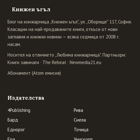
Книжен ъгъл
Блог на книжарница „Книжен ъгъл", ул. „Оборище" 117, София.
Класации на най-продаваните книги, откъси от нови
заглавия и книжни новини — всяка седмица от 2008 г.
насам.
Носител на отличието „Любима книжарница". Партньори:
Книги завинаги
·
The Rebeat
·
Newmedia21.eu
Абонамент (Atom емисия)
Издателства
4Publishing
Рива
Бард
Сиела
Еднорог
Точица
Ера
Унискорп