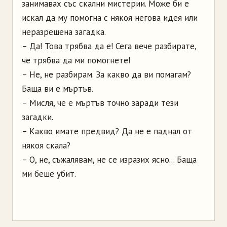
занимавах със скални мистерии. Може би е
искал да му помогна с някоя негова идея или
неразрешена загадка.
– Да! Това трябва да е! Сега вече разбирате,
че трябва да ми помогнете!
– Не, не разбирам. За какво да ви помагам?
Баща ви е мъртъв.
– Мисля, че е мъртъв точно заради тези
загадки.
– Какво имате предвид? Да не е паднал от
някоя скала?
– О, не, съжалявам, не се изразих ясно... Баща
ми беше убит.