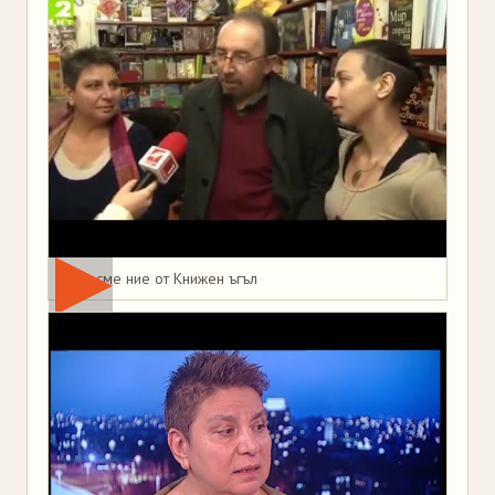
Това сме ние от Книжен ъгъл