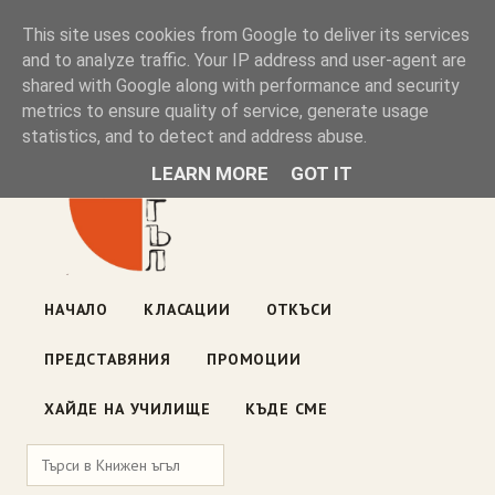
Книжен ъгъл
This site uses cookies from Google to deliver its services
and to analyze traffic. Your IP address and user-agent are
shared with Google along with performance and security
Блог на книжарницата — класации, откъси, нови книги
metrics to ensure quality of service, generate usage
ул. „Оборище" 117, София
· пон–пет 10:00–19:00 ·
statistics, and to detect and address abuse.
събота 10:00–16:00
LEARN MORE
GOT IT
НАЧАЛО
КЛАСАЦИИ
ОТКЪСИ
ПРЕДСТАВЯНИЯ
ПРОМОЦИИ
ХАЙДЕ НА УЧИЛИЩЕ
КЪДЕ СМЕ