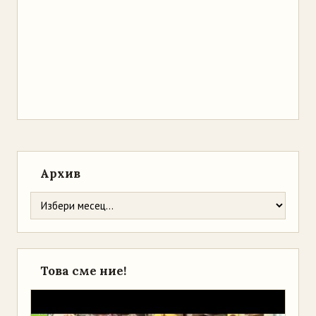
Архив
Това сме ние!