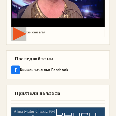
Мая от Книжен ъгъл
Последвайте ни
f
Книжен ъгъл във Facebook
Приятели на ъгъла