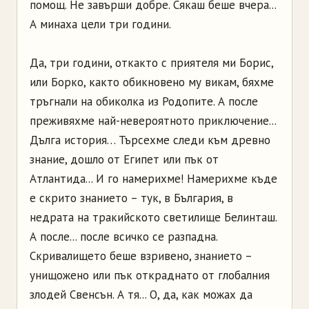
помощ. Не завърши добре. Сякаш беше вчера...
А минаха цели три години.
Да, три години, откакто с приятеля ми Борис,
или Борко, както обикновено му викам, бяхме
тръгнали на обиколка из Родопите. А после
преживяхме най-невероятното приключение...
Дълга история… Търсехме следи към древно
знание, дошло от Египет или пък от
Атлантида... И го намерихме! Намерихме къде
е скрито знанието – тук, в България, в
недрата на тракийското светилище Белинташ.
А после... после всичко се разпадна.
Скривалището беше взривено, знанието –
унищожено или пък откраднато от глобалния
злодей Свенсън. А тя... О, да, как можах да