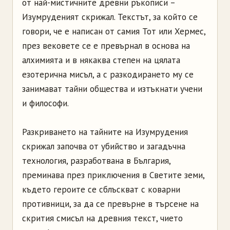
от най-мистичните древни ръкописи –
Изумруденият скрижал. Текстът, за който се
говори, че е написан от самия Тот или Хермес,
през вековете се е превърнал в основа на
алхимията и в някаква степен на цялата
езотерична мисъл, а с разкодирането му се
занимават тайни общества и изтъкнати учени
и философи.
Разкриването на тайните на Изумрудения
скрижал започва от убийство и загадъчна
технология, разработвана в България,
преминава през приключения в Светите земи,
където героите се сблъскват с коварни
противници, за да се превърне в търсене на
скрития смисъл на древния текст, чието