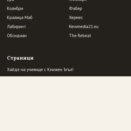
Колибри
Фабер
Кралица Маб
Хермес
Лабиринт
Newmedia21.eu
Обсидиан
The Rebeat
Страници
Хайде на училище с Книжен Ъгъл!
Начална страница
Къде сме ние? Очаквайте промоции
„Избраният читател” се завръща
Промоция! "Трите трола" гостуват в "Книжен Ъгъл". И
обратно