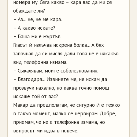
номера му. Сега какво – кара вас да ми се
обаждате ли?
– Аз... не, не ме кара.
– А какво искате?
– Баща ми е мъртъв.
Гласът ѝ излъчва искрена болка... А бях
започнал да си мисля дали това не е някакъв
вид телефонна измама.
– Съжалявам, моите съболезнования.
– Благодаря... Извинете ме, не искам да
прозвучи нахално, но каква точно помощ
искаше той от вас?
Макар да предполагам, че сигурно ѝ е тежко
в такъв момент, малко се нервирам. Добре,
приемам, че не е телефонна измама, но
въпросът ми идва в повече.