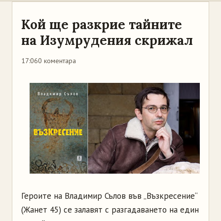
Кой ще разкрие тайните
на Изумрудения скрижал
17:06
0 коментара
Героите на Владимир Сълов във „Възкресение“
(Жанет 45) се залавят с разгадаването на един