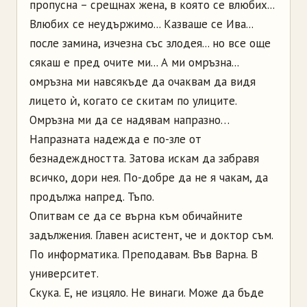
пропусна – срещнах жена, в която се влюбих...
Влюбих се неудържимо... Казваше се Ива...
после замина, изчезна със злодея... но все още
сякаш е пред очите ми... А ми омръзна...
омръзна ми навсякъде да очаквам да видя
лицето ѝ, когато се скитам по улиците.
Омръзна ми да се надявам напразно…
Напразната надежда е по-зле от
безнадеждността. Затова искам да забравя
всичко, дори нея. По-добре да не я чакам, да
продължа напред. Тъпо.
Опитвам се да се върна към обичайните
задължения. Главен асистент, че и доктор съм.
По информатика. Преподавам. Във Варна. В
университет.
Скука. Е, не изцяло. Не винаги. Може да бъде