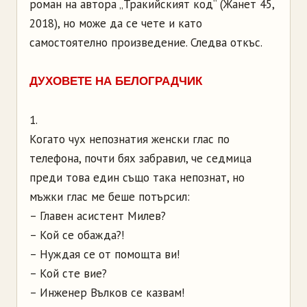
роман на автора „Тракийският код“ (Жанет 45,
2018), но може да се чете и като
самостоятелно произведение. Следва откъс.
ДУХОВЕТЕ НА БЕЛОГРАДЧИК
1.
Когато чух непознатия женски глас по
телефона, почти бях забравил, че седмица
преди това един също така непознат, но
мъжки глас ме беше потърсил:
– Главен асистент Милев?
– Кой се обажда?!
– Нуждая се от помощта ви!
– Кой сте вие?
– Инженер Вълков се казвам!