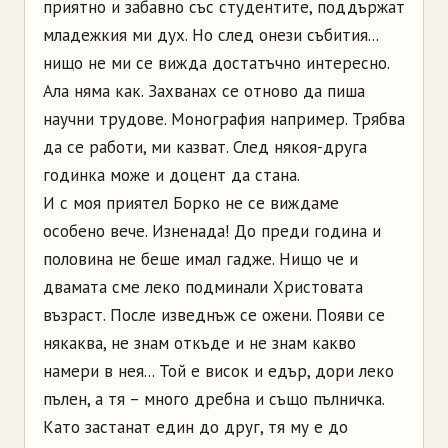
приятно и забавно със студентите, поддържат
младежкия ми дух. Но след онези събития...
нищо не ми се вижда достатъчно интересно.
Ала няма как. Захванах се отново да пиша
научни трудове. Монография например. Трябва
да се работи, ми казват. След някоя-друга
годинка може и доцент да стана.
И с моя приятел Борко не се виждаме
особено вече. Изненада! До преди година и
половина не беше имал гадже. Нищо че и
двамата сме леко подминали Христовата
възраст. После изведнъж се ожени. Появи се
някаква, не знам откъде и не знам какво
намери в нея... Той е висок и едър, дори леко
пълен, а тя – много дребна и също пълничка.
Като застанат един до друг, тя му е до