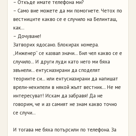
– Откъде имате телефона ми?
– Само вие можете да ми помогнете. Четох по
вестниците какво се е случило на Белинташ,
как...
– Дочуване!
Затворих ядосано. Блокирах номера.
„Инженер“ се казвал значи... Бил чел какво се е
случило... И други луди като него ми бяха
звънели... ентусиазирани да споделят
теориите си... или ентусиазирани да напишат
врели-некипели в някой жълт вестник... Не ме
интересуват! Искам да забравя! Да не
говорим, че и аз самият не знам какво точно
се случи...
И тогава ме бяха потърсили по телефона. За