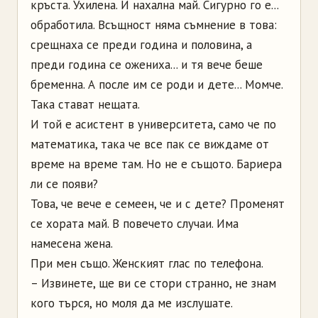
кръста. Ухилена. И нахална май. Сигурно го е...
обработила. Всъщност няма съмнение в това:
срещнаха се преди година и половина, а
преди година се ожениха... и тя вече беше
бременна. А после им се роди и дете... Момче.
Така стават нещата.
И той е асистент в университета, само че по
математика, така че все пак се виждаме от
време на време там. Но не е същото. Бариера
ли се появи?
Това, че вече е семеен, че и с дете? Променят
се хората май. В повечето случаи. Има
намесена жена.
При мен също. Женският глас по телефона.
– Извинете, ще ви се стори странно, не знам
кого търся, но моля да ме изслушате.